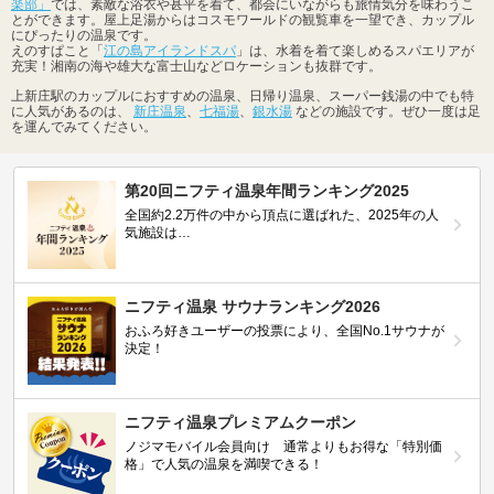
楽部」
では、素敵な浴衣や甚平を着て、都会にいながらも旅情気分を味わうこ
とができます。屋上足湯からはコスモワールドの観覧車を一望でき、カップル
にぴったりの温泉です。
えのすぱこと「
江の島アイランドスパ
」は、水着を着て楽しめるスパエリアが
充実！湘南の海や雄大な富士山などロケーションも抜群です。
上新庄駅のカップルにおすすめの温泉、日帰り温泉、スーパー銭湯の中でも特
に人気があるのは、
新庄温泉
、
七福湯
、
銀水湯
などの施設です。ぜひ一度は足
を運んでみてください。
第20回ニフティ温泉年間ランキング2025
全国約2.2万件の中から頂点に選ばれた、2025年の人
気施設は…
ニフティ温泉 サウナランキング2026
おふろ好きユーザーの投票により、全国No.1サウナが
決定！
ニフティ温泉プレミアムクーポン
ノジマモバイル会員向け 通常よりもお得な「特別価
格」で人気の温泉を満喫できる！