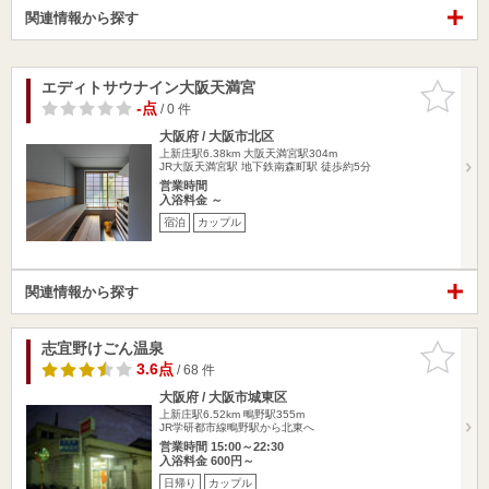
関連情報から探す
エディトサウナイン大阪天満宮
お気に入
りに追加
-点
/ 0 件
大阪府 / 大阪市北区
上新庄駅6.38km
大阪天満宮駅304m
JR大阪天満宮駅 地下鉄南森町駅 徒歩約5分
営業時間
入浴料金 ～
宿泊
カップル
関連情報から探す
志宜野けごん温泉
お気に入
りに追加
3.6点
/ 68 件
大阪府 / 大阪市城東区
上新庄駅6.52km
鴫野駅355m
JR学研都市線鴫野駅から北東へ
営業時間 15:00～22:30
入浴料金 600円～
日帰り
カップル