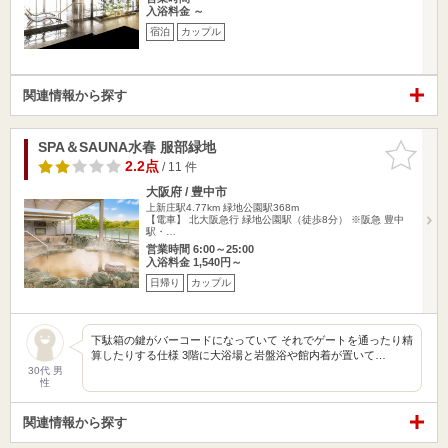
入浴料金 ～
宿泊
カップル
関連情報から探す
SPA＆SAUNA水春 服部緑地
お気に入
りに追加
2.2点
/ 11 件
大阪府 / 豊中市
上新庄駅4.77km
緑地公園駅368m
【電車】 北大阪急行 緑地公園駅（徒歩8分） ※阪急 豊中
駅・…
営業時間 6:00～25:00
入浴料金 1,540円～
日帰り
カップル
下駄箱の鍵がバーコードになっていて それでゲートを通ったり精
算したりする仕様 3階に大浴場と岩盤浴や館内着が置いて…
30代 男
性
関連情報から探す