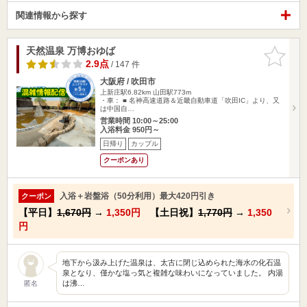
関連情報から探す
天然温泉 万博おゆば
お気に入
りに追加
2.9点
/ 147 件
大阪府 / 吹田市
上新庄駅6.82km
山田駅773m
・車： ■ 名神高速道路＆近畿自動車道「吹田IC」より、又
は中国自…
営業時間 10:00～25:00
入浴料金 950円～
日帰り
カップル
クーポンあり
入浴＋岩盤浴（50分利用）最大420円引き
クーポン
【平日】
1,670円
→
1,350円
【土日祝】
1,770円
→
1,350
円
地下から汲み上げた温泉は、太古に閉じ込められた海水の化石温
泉となり、僅かな塩っ気と複雑な味わいになっていました。 内湯
は沸…
匿名