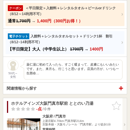
＜平日限定＞入館料＋レンタルタオル＋ビールorドリンク
クーポン
（8/12～14利用不可）
通常
1,700円
→
1,400円（300円お得！）
入館料＋レンタルタオルセット＋ドリンク1杯 割引
電子チケット
（8/12~14利用不可）
【平日限定】大人（中学生以上）
1700円
→
1400円
薬仁湯に初めて入ったら、すごく暖まって、皮膚にもいいみたい
です。また、来月も、行こうと思います。店員の方が、いつも一
生懸命…
50代～
女性
関連情報から探す
ホテルアインズ大阪門真市駅前 ととのい乃湯
お気に入
りに追加
-点
/ 0 件
大阪府 / 門真市
上新庄駅4.70km
門真市駅214m
京阪本線・大阪モノレール「門真市駅」より徒歩1分
営業時間