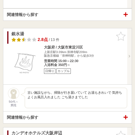
関連情報から探す
銀水湯
お気に入
りに追加
2.8点
/ 13 件
大阪府 / 大阪市東淀川区
上新庄駅3.09km
崇禅寺駅209m
阪急京都線「崇禅時駅」から徒歩3分
営業時間 15:00～22:30
入浴料金 350円～
日帰り
カップル
古い施設ながら、掃除が行き届いていて お湯もきれいで 気持ち
よくお風呂入れました ごち湯さまでした
50代～
男性
関連情報から探す
カンデオホテルズ大阪岸辺
お気に入