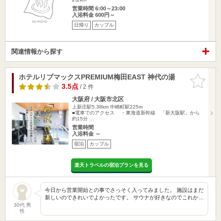
営業時間 6:00～23:00
入浴料金 600円～
日帰り
カップル
関連情報から探す
ホテルリブマックスPREMIUM梅田EAST 神代の湯
お気に入
りに追加
3.5点
/ 2 件
大阪府 / 大阪市北区
上新庄駅5.38km
中崎町駅225m
■電車でのアクセス ・東海道新幹線 「新大阪駅」から
約15分 …
営業時間
入浴料金 ～
宿泊
カップル
楽天トラベルの宿泊プランを見る
今日から営業開始との事でさっそく入ってみました。 施設はまだ
新しいのできれいでよかったです。 サウナが好きなのでこれか…
30代 男
性