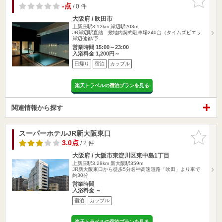
りに追加
-点
/ 0 件
大阪府 / 吹田市
上新庄駅3.12km
岸辺駅208m
JR岸辺駅直結 敷地内契約駐車場240台（タイムズビエラ
岸辺健都/予…
営業時間 15:00～23:00
入浴料金 1,200円～
日帰り
宿泊
カップル
楽天トラベルの宿泊プランを見る
関連情報から探す
スーパーホテルJR新大阪東口
お気に入
りに追加
3.0点
/ 2 件
大阪府 / 大阪市東淀川区東中島1丁目
上新庄駅3.28km
新大阪駅359m
JR新大阪東口から徒歩5分名神高速道路「吹田」より車で
約30分
営業時間
入浴料金 ～
宿泊
カップル
楽天トラベルの宿泊プランを見る