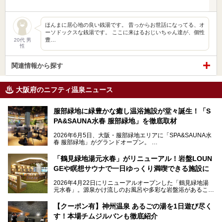
ほんまに居心地の良い銭湯です。 昔っからお世話になってる、オ
ーソドックスな銭湯です。 ここに来はるおじいちゃん達が、個性
豊…
20代 男
性
関連情報から探す
大阪府のニフティ温泉ニュース
服部緑地に緑豊かな癒し温浴施設が堂々誕生！「S
PA&SAUNA水春 服部緑地」を徹底取材
2026年6月5日、大阪・服部緑地エリアに「SPA&SAUNA水
春 服部緑地」がグランドオープン。
当初の計画から約5年の時を経て誕生した本施設は、温泉・
「鶴見緑地湯元水春」がリニューアル！岩盤LOUN
サウナ・岩盤浴・フィットネス・ラウンジ・レストランなど
GEや瞑想サウナで一日ゆっくり満喫できる施設に
を融合した、これまでの“水春”のイメージをさらに進化させ
た大型ウェルネス施設です。
2026年4月22日にリニューアルオープンした「鶴見緑地湯
元水春」。源泉かけ流しのお風呂や多彩な岩盤浴があること
今回はオープン前の内覧会に参加し、館内のこだわりポイン
で人気の施設ですが、リニューアルを経てこれまで以上
トを徹底取材してきました。
に“一日中くつろげる場所”としてパワーアップしています。
サウナー注目の3種のサウナや160cmの深水風呂、没入感の
【クーポン有】神州温泉 あるごの湯を1日遊び尽く
高い岩盤浴エリア、日本最大の台数を誇る最新AIフィットネ
す！本場チムジルバンも徹底紹介
今回のリニューアルでは、新たに登場した瞑想サウナをはじ
スマシンなど、見どころ満載の館内を詳しくご紹介します。