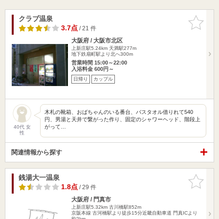
クラブ温泉
お気に入
りに追加
3.7点
/ 21 件
大阪府 / 大阪市北区
上新庄駅5.24km
天満駅277m
地下鉄扇町駅より北へ300m
営業時間 15:00～22:00
入浴料金 600円～
日帰り
カップル
木札の靴箱、おばちゃんのいる番台、バスタオル借りれて540
円、男湯と天井で繋がった作り、固定のシャワーヘッド、階段上
がって…
40代 女
性
関連情報から探す
銭湯大一温泉
お気に入
りに追加
1.8点
/ 29 件
大阪府 / 門真市
上新庄駅5.32km
古川橋駅852m
京阪本線 古河橋駅より徒歩15分近畿自動車道 門真ICより
約2km