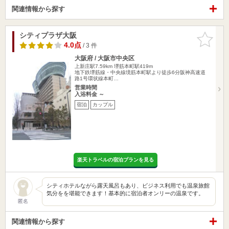
関連情報から探す
シティプラザ大阪
お気に入
りに追加
4.0点
/ 3 件
大阪府 / 大阪市中央区
上新庄駅7.59km
堺筋本町駅419m
地下鉄堺筋線・中央線境筋本町駅より徒歩6分阪神高速道
路1号環状線本町…
営業時間
入浴料金 ～
宿泊
カップル
楽天トラベルの宿泊プランを見る
シティホテルながら露天風呂もあり、ビジネス利用でも温泉旅館
気分をを堪能できます！基本的に宿泊者オンリーの温泉です。
匿名
関連情報から探す