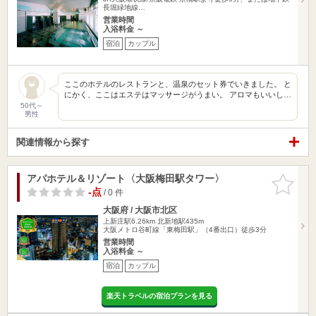
長堀緑地線…
営業時間
入浴料金 ～
宿泊
カップル
ここのホテルのレストランと、温泉のセット券でいきました。 と
にかく、ここはエステはマッサージがうまい。 アロマもいいし…
50代～
男性
関連情報から探す
アパホテル＆リゾート〈大阪梅田駅タワー〉
お気に入
りに追加
-点
/ 0 件
大阪府 / 大阪市北区
上新庄駅6.26km
北新地駅435m
大阪メトロ谷町線「東梅田駅」（4番出口）徒歩3分
営業時間
入浴料金 ～
宿泊
カップル
楽天トラベルの宿泊プランを見る