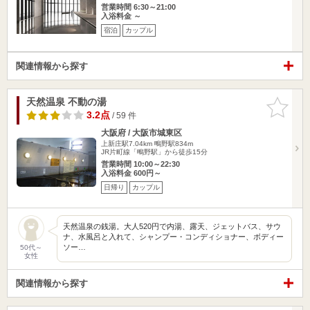
営業時間 6:30～21:00
入浴料金 ～
宿泊
カップル
関連情報から探す
天然温泉 不動の湯
お気に入
りに追加
3.2点
/ 59 件
大阪府 / 大阪市城東区
上新庄駅7.04km
鴫野駅834m
JR片町線「鴫野駅」から徒歩15分
営業時間 10:00～22:30
入浴料金 600円～
日帰り
カップル
天然温泉の銭湯。大人520円で内湯、露天、ジェットバス、サウ
ナ、水風呂と入れて、シャンプー・コンディショナー、ボディー
ソー…
50代～
女性
関連情報から探す