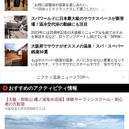
め、岩盤浴エリアや休憩スペースの充実、レストランなど、
「お得に岩盤浴や温泉を楽しみたい」
見どころが盛りだくさん。日常の疲れを癒やしたい方はもち
「一日ゆっくりリラックスして過ごしたい」
ろん、休日にゆったり過ごしたい方にもぴったりの内容とな
そんな方におすすめなのが、クーポンを使ってお得に長時間
っています。
利用できる「神州温泉 あるごの湯」です。
スパワールドに日本最大級のサウナスペースが新登
本記事では、そんなリニューアル後の注目ポイントを詳しく
場！温冷交代浴の動線にも注目
あるごの湯は、大阪府豊中市にある日帰り温浴施設で、阪急
紹介します。これから「鶴見緑地湯元水春」に訪れる方や、
宝塚線「三国駅」から徒歩約10分とアクセスも良好です。
より満足度の高い過ごし方をしたい方はぜひお読みくださ
2023年には25周年記念の大規模リニューアルを経てホテル
チムジルバン（岩盤浴）を中心に、発汗・リラックス・漫画
い。
を新設するなど、日々アップデートし続けている「SPAWO
タイムまで満喫できる長時間滞在型の施設なので、一日中ゆ
RLD HOTEL＆RESORT」（以下スパワールド）。
ったりと過ごしたいときにおすすめ。大うちわやタオルによ
そんなスパワールドが2025年11月15日（土）に、新たな浴
る迫力ある熱波パフォーマンスも毎日行われており、“とと
大阪府でサウナがオススメの温泉・スパ・スーパー
室や日本最大級140人収容の大規模サウナを携えてリニュー
のう”体験をしっかり楽しめるのもポイントです。
銭湯30選
アルオープン！浴室である4F・6Fそれぞれにリニューアル
が施されており、その総工費はなんと13.5億円！
さらに館内でくつろぐだけでなく、隣接するビルにはカラオ
もはやスーパー銭湯や温泉、スパに欠かせない要素となって
大規模リニューアルの全容を確認すべく、リニューアルプレ
ケやボウリングといった遊び場もあり、友人同士やカップル
いるサウナ。ドライサウナにスチームサウナ、塩サウナな
オープンイベントに行ってきました！今回はそのリニューア
で“遊び+癒し”の一日を過ごすのにもぴったり。
ど、いくつか異なるタイプが楽しめたり、水風呂や外気浴ス
ル部分の概要をお届けします。
ペース、ロウリュウなど、心ゆくまで楽しむためのサービス
今回は、あるごの湯を訪問し、チムジルバンやお風呂、食事
が充実した施設も多くみられます。
ニフティ温泉ニュースTOPへ
処にいたるまで魅力をたっぷり堪能してきたので、その全容
を詳しく紹介します！
今回はそんなサウナにこだわった、大阪府内のオススメ温
おすすめのアクティビティ情報
泉・銭湯・スパを30件紹介したいと思います！
【大阪・和歌山 磯ノ浦海水浴場】体験サーフィンスクール・初心
者の方歓迎
大阪府泉大津市曽根町2-1-11