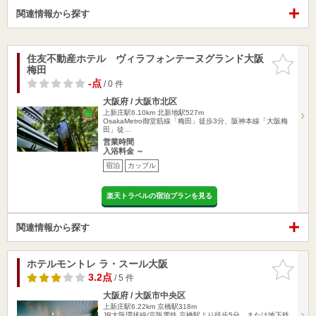
関連情報から探す
住友不動産ホテル ヴィラフォンテーヌグランド大阪
お気に入
梅田
りに追加
-点
/ 0 件
大阪府 / 大阪市北区
上新庄駅6.10km
北新地駅527m
OsakaMetro御堂筋線「梅田」徒歩3分、阪神本線「大阪梅
田」徒…
営業時間
入浴料金 ～
宿泊
カップル
楽天トラベルの宿泊プランを見る
関連情報から探す
ホテルモントレ ラ・スール大阪
お気に入
りに追加
3.2点
/ 5 件
大阪府 / 大阪市中央区
上新庄駅6.22km
京橋駅318m
JR大阪環状線/京阪電鉄 京橋駅より徒歩5分、または地下鉄