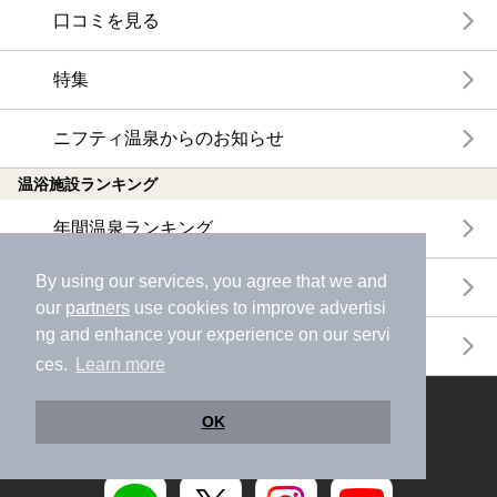
口コミを見る
特集
ニフティ温泉からのお知らせ
温浴施設ランキング
年間温泉ランキング
By using our services, you agree that we and
月間温泉ランキング
our
partners
use cookies to improve advertisi
ng and enhance your experience on our servi
サウナランキング
ces.
Learn more
ニフティ温泉公式アカウントをフォローして
OK
おトク情報やクーポン情報を受け取ろう