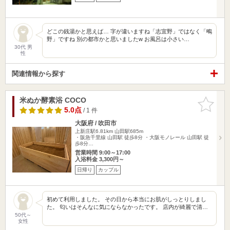
どこの銭湯かと思えば… 字が違いますね「志宜野」ではなく「鴫
野」ですね 別の都市かと思いましたw お風呂は小さい…
30代 男
性
関連情報から探す
米ぬか酵素浴 COCO
お気に入
りに追加
5.0点
/ 1 件
大阪府 / 吹田市
上新庄駅6.81km
山田駅685m
・阪急千里線 山田駅 徒歩8分 ・大阪モノレール 山田駅 徒
歩8分…
営業時間 9:00～17:00
入浴料金 3,300円～
日帰り
カップル
初めて利用しました。 その日から本当にお肌がしっとりしまし
た。 匂いはそんなに気にならなかったです。 店内が綺麗で清…
50代～
女性