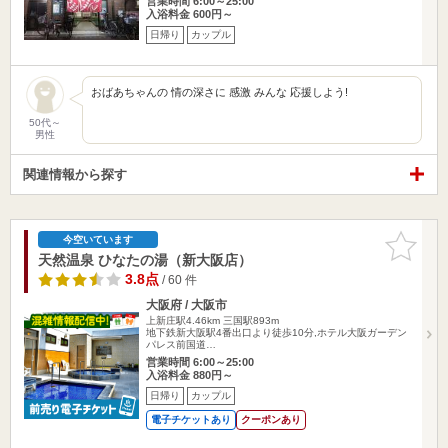
営業時間 6:00～25:00
入浴料金 600円～
日帰り
カップル
おばあちゃんの 情の深さに 感激 みんな 応援しよう!
50代～
男性
関連情報から探す
お気に入
今空いています
りに追加
天然温泉 ひなたの湯（新大阪店）
3.8点
/ 60 件
大阪府 / 大阪市
上新庄駅4.46km
三国駅893m
地下鉄新大阪駅4番出口より徒歩10分,ホテル大阪ガーデン
パレス前国道…
営業時間 6:00～25:00
入浴料金 880円～
日帰り
カップル
電子チケットあり
クーポンあり