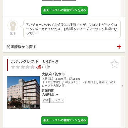
楽天トラベルの宿泊プランを見る
アパチェーンなのでお値段はお手頃ですが、フロントがモノクロ
ームで統一されていたり、お部屋もディープブラウンが基調にな
ってい…
匿名
関連情報から探す
ホテルクレスト いばらき
お気に入
りに追加
-点
/ 0 件
大阪府 / 茨木市
上新庄駅7.58km
茨木駅155m
【ＪＲ茨木駅】より徒歩１分。（駅西口より線路沿いのス
ロープを大阪方面…
営業時間
入浴料金 ～
宿泊
カップル
楽天トラベルの宿泊プランを見る