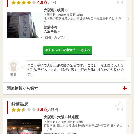
りに追加
4.0点
/ 1 件
大阪府 / 吹田市
上新庄駅3.56km
江坂駅240m
地下鉄御堂筋線江坂駅より徒歩3分名神高速豊中ICより10
分
営業時間
入浴料金 ～
宿泊
カップル
楽天トラベルの宿泊プランを見る
料金も手頃で大阪出張の際の定宿です。 ここは、最上階に人工な
がら温泉があります。 浴槽も広く、疲れた体にはなかなか良いで
す…
匿名
関連情報から探す
鈴蘭温泉
お気に入
りに追加
2.6点
/ 57 件
大阪府 / 大阪市城東区
上新庄駅4.31km
関目駅289m
京阪本線 関目駅より徒歩3分阪神高速12号守口線 森小路出
口より出口…