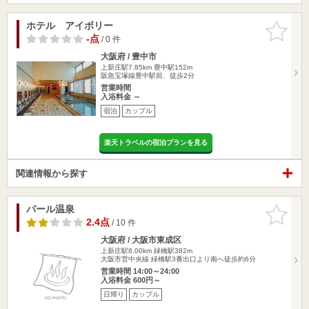
ホテル アイボリー
お気に入
りに追加
-点
/ 0 件
大阪府 / 豊中市
上新庄駅7.85km
豊中駅152m
阪急宝塚線豊中駅前、徒歩2分
営業時間
入浴料金 ～
宿泊
カップル
楽天トラベルの宿泊プランを見る
関連情報から探す
パール温泉
お気に入
りに追加
2.4点
/ 10 件
大阪府 / 大阪市東成区
上新庄駅8.00km
緑橋駅382m
大阪市営中央線 緑橋駅3番出口より南へ徒歩約6分
営業時間 14:00～24:00
入浴料金 600円～
日帰り
カップル