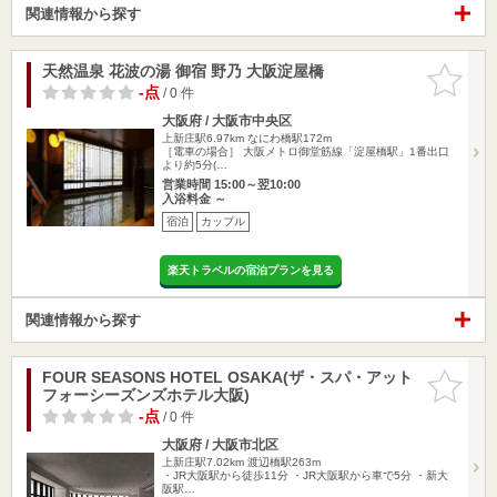
関連情報から探す
天然温泉 花波の湯 御宿 野乃 大阪淀屋橋
お気に入
りに追加
-点
/ 0 件
大阪府 / 大阪市中央区
上新庄駅6.97km
なにわ橋駅172m
［電車の場合］ 大阪メトロ御堂筋線「淀屋橋駅」1番出口
より約5分(…
営業時間 15:00～翌10:00
入浴料金 ～
宿泊
カップル
楽天トラベルの宿泊プランを見る
関連情報から探す
FOUR SEASONS HOTEL OSAKA(ザ・スパ・アット
お気に入
フォーシーズンズホテル大阪)
りに追加
-点
/ 0 件
大阪府 / 大阪市北区
上新庄駅7.02km
渡辺橋駅263m
・JR大阪駅から徒歩11分 ・JR大阪駅から車で5分 ・新大
阪駅…