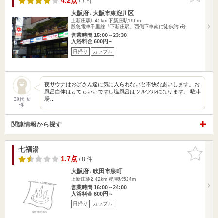
4.2点
/ 7 件
大阪府 / 大阪市東淀川区
上新庄駅1.45km
下新庄駅196m
阪急電車千里線「下新庄駅」西側下車南に徒歩約5分
営業時間 15:00～23:30
入浴料金 600円～
日帰り
カップル
夜サウナはおばさん達に気に入られないと不快な思いします。お
風呂自体はとてもいいですし塩風呂はツルツルになります。 駐車
場…
30代 女
性
関連情報から探す
七福湯
お気に入
りに追加
1.7点
/ 8 件
大阪府 / 吹田市泉町
上新庄駅2.42km
豊津駅524m
営業時間 16:00～24:00
入浴料金 600円～
日帰り
カップル