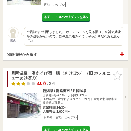
宿泊
カップル
楽天トラベルの宿泊プランを見る
社員旅行で利用しました。 ホームページを見る限り、泉質や効能
等の説明がないので、自称温泉通の私にはがっがりだなあと思っ
てい…
匿名
関連情報から探す
月岡温泉 湯あそび宿 曙（あけぼの）（旧 ホテルニ
お気に入
ューあけぼの）
りに追加
3.0点
/ 3 件
新潟県 / 新発田市 / 月岡温泉
西新発田駅6.71km
月岡駅3.37km
JR白新線 豊栄駅よりタクシー20分日本海東北自動車道
豊栄新潟東港…
営業時間 14:30～
入浴料金 1,000円～
日帰り
宿泊
カップル
楽天トラベルの宿泊プランを見る