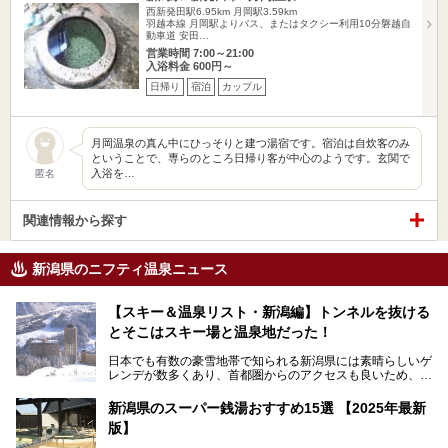
西新発田駅6.95km
月岡駅3.59km
羽越本線 月岡駅よりバス、またはタクシー利用10分磐越自
動車道 安田…
営業時間 7:00～21:00
入浴料金 600円～
日帰り
宿泊
カップル
月岡温泉の真ん中にひっそりと建つ湯宿です。宿泊は自炊客のみ
ということで、専らのところ日帰り客が中心のようです。玄関で
入浴を…
匿名
関連情報から探す
新潟県のニフティ温泉ニュース
【スキー＆温泉リスト・新潟編】トンネルを抜ける
とそこはスキー場と温泉地だった！
日本でも有数の豪雪地帯で知られる新潟県には素晴らしいゲ
レンデが数多くあり、首都圏からのアクセスも良いため、関
東のスキーヤー＆スノーボーダー御用達となっています。ま
た全域にわたって月岡、赤倉、松之山、燕、妙高、岩室など
新潟県のスーパー銭湯おすすめ15選 【2025年最新
など、古くは文豪にも愛された歴史ある老舗温泉地が多いこ
版】
とで知られています。
今回はスキーヤーやスノーボーダーの“滑り疲れ”を癒やすた