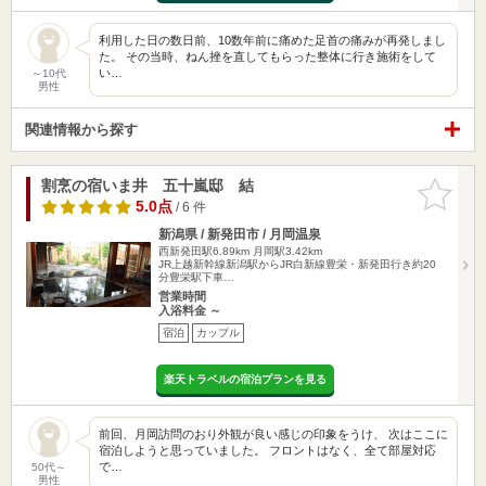
利用した日の数日前、10数年前に痛めた足首の痛みが再発しまし
た。 その当時、ねん挫を直してもらった整体に行き施術をして
い…
～10代
男性
関連情報から探す
割烹の宿いま井 五十嵐邸 結
お気に入
りに追加
5.0点
/ 6 件
新潟県 / 新発田市 / 月岡温泉
西新発田駅6.89km
月岡駅3.42km
JR上越新幹線新潟駅からJR白新線豊栄・新発田行き約20
分豊栄駅下車…
営業時間
入浴料金 ～
宿泊
カップル
楽天トラベルの宿泊プランを見る
前回、月岡訪問のおり外観が良い感じの印象をうけ、 次はここに
宿泊しようと思っていました。 フロントはなく、全て部屋対応
で…
50代～
男性