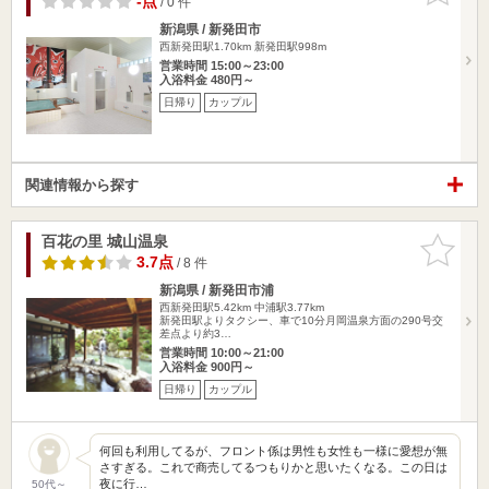
-点
/ 0 件
新潟県 / 新発田市
西新発田駅1.70km
新発田駅998m
営業時間 15:00～23:00
入浴料金 480円～
日帰り
カップル
関連情報から探す
百花の里 城山温泉
お気に入
りに追加
3.7点
/ 8 件
新潟県 / 新発田市浦
西新発田駅5.42km
中浦駅3.77km
新発田駅よりタクシー、車で10分月岡温泉方面の290号交
差点より約3…
営業時間 10:00～21:00
入浴料金 900円～
日帰り
カップル
何回も利用してるが、フロント係は男性も女性も一様に愛想が無
さすぎる。これで商売してるつもりかと思いたくなる。この日は
夜に行…
50代～