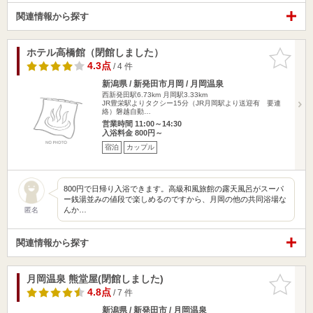
関連情報から探す
ホテル高橋館（閉館しました）
お気に入
りに追加
4.3点
/ 4 件
新潟県 / 新発田市月岡 / 月岡温泉
西新発田駅6.73km
月岡駅3.33km
JR豊栄駅よりタクシー15分（JR月岡駅より送迎有 要連
絡）磐越自動…
営業時間 11:00～14:30
入浴料金 800円～
宿泊
カップル
800円で日帰り入浴できます。高級和風旅館の露天風呂がスーパ
ー銭湯並みの値段で楽しめるのですから、月岡の他の共同浴場な
んか…
匿名
関連情報から探す
月岡温泉 熊堂屋(閉館しました)
お気に入
りに追加
4.8点
/ 7 件
新潟県 / 新発田市 / 月岡温泉