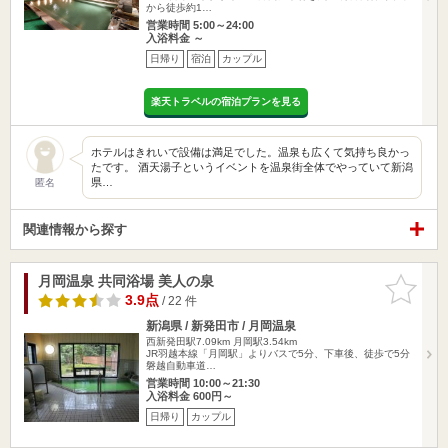
から徒歩約1…
営業時間 5:00～24:00
入浴料金 ～
日帰り
宿泊
カップル
楽天トラベルの宿泊プランを見る
ホテルはきれいで設備は満足でした。温泉も広くて気持ち良かっ
たです。 酒天湯子というイベントを温泉街全体でやっていて新潟
県…
匿名
関連情報から探す
月岡温泉 共同浴場 美人の泉
お気に入
りに追加
3.9点
/ 22 件
新潟県 / 新発田市 / 月岡温泉
西新発田駅7.09km
月岡駅3.54km
JR羽越本線「月岡駅」よりバスで5分、下車後、徒歩で5分
磐越自動車道…
営業時間 10:00～21:30
入浴料金 600円～
日帰り
カップル