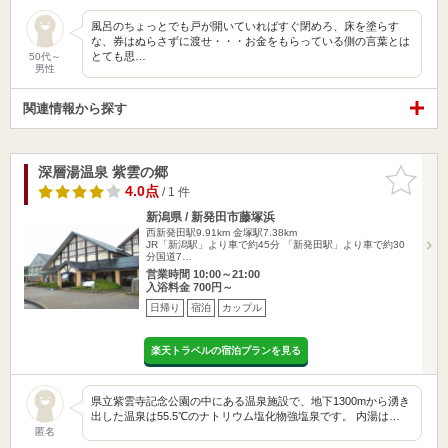
風呂のちょっとでも戸が開いていればすぐ閉めろ、床を塗らす
な、券はぬらさずに渡せ・・・お金をもらっている側の言葉とは
とても思…
50代～
男性
関連情報から探す
深層湯温泉 紫雲の郷
お気に入
りに追加
4.0点
/ 1 件
新潟県 / 新発田市藤塚浜
西新発田駅9.91km
金塚駅7.38km
JR「新潟駅」より車で約45分 「新発田駅」より車で約30
分国道7…
営業時間 10:00～21:00
入浴料金 700円～
日帰り
宿泊
カップル
楽天トラベルの宿泊プランを見る
県立紫雲寺記念公園の中にある温泉施設で、地下1300mから湧き
出した温泉は55.5℃のナトリウム塩化物強塩泉です。 内湯は…
匿名