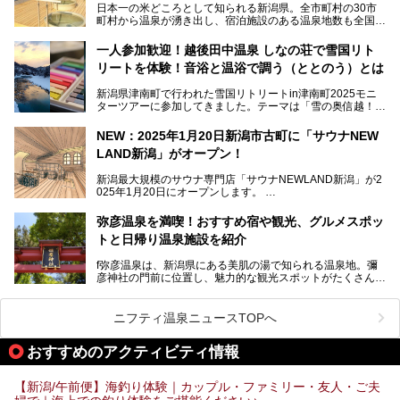
日本一の米どころとして知られる新潟県。全市町村の30市
めに訪れたい、新潟県内にあるスキー場そばの温泉地をまと
町村から温泉が湧き出し、宿泊施設のある温泉地数も全国有
めました。
数で、魅力的な温泉がいっぱいの県でもあります。日帰りで
アフタースキーは温泉で決まりですね！
温泉が利用ができる宿泊施設も多く、スーパー銭湯も多彩な
一人参加歓迎！越後田中温泉 しなの荘で雪国リト
サービスを提供する施設がいろいろ。
リートを体験！音浴と温浴で調う（ととのう）とは
観光やレジャーに温泉を組み合わせれば、旅はさらに充実し
ますね。今回は、新潟県でおすすめのスーパー銭湯をご紹介
新潟県津南町で行われた雪国リトリートin津南町2025モニ
します。
ターツアーに参加してきました。テーマは「雪の奥信越！音
浴と温浴で調うリトリート」。
NEW：2025年1月20日新潟市古町に「サウナNEW
温泉ライターとして「温浴」は頻繁に体験していますが、
LAND新潟」がオープン！
「音浴」とは果たしてどんな体験なのでしょう？とても気に
なります。
新潟最大規模のサウナ専門店「サウナNEWLAND新潟」が2
025年1月20日にオープンします。
古町はかつて港町として栄えていた日本海有数の花街。この
街に再び笑顔と賑わいを取り戻し、新たなランドマークとし
なお、宿泊した温泉は日帰り入浴もできる秘湯「越後田中温
弥彦温泉を満喫！おすすめ宿や観光、グルメスポッ
て地域活性化を目指します。
泉 しなの荘」です。こちらについても詳しく紹介します。
トと日帰り温泉施設を紹介
サウナ室のテーマは「海賊船」‥⁉ ユニークなサウナ室を
含む３つのポイントをご紹介！
───
f弥彦温泉は、新潟県にある美肌の湯で知られる温泉地。彌
彦神社の門前に位置し、魅力的な観光スポットがたくさんあ
提供元：一般社団法人 雪国観光舎【PR】
ります。
この記事は一般社団法人 雪国観光舎のPRレポート記事で
この記事では、弥彦温泉の宿泊に最適なおすすめ宿や、日帰
ニフティ温泉ニュースTOPへ
す。
り施設、グルメスポット、弥彦の自然を堪能できる観光スポ
ットをご紹介します。初めての弥彦温泉旅行を計画している
おすすめのアクティビティ情報
方に向けて、弥彦温泉の魅力を存分にお伝えしますので、ぜ
ひ参考にしてみてくださいね！
【新潟/午前便】海釣り体験｜カップル・ファミリー・友人・ご夫