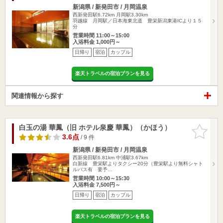
新潟県 / 新発田市 / 月岡温泉
西新発田駅6.72km
月岡駅3.30km
羽越線 月岡駅／日本海東北道 豊栄新潟東港ICより１５
分
営業時間 11:00～15:00
入浴料金 1,000円～
日帰り
宿泊
カップル
楽天トラベルの宿泊プランを見る
関連情報から探す
白玉の湯 華鳳（旧 ホテル泉慶 華鳳）（かほう）
お気に入
りに追加
3.6点
/ 9 件
新潟県 / 新発田市 / 月岡温泉
西新発田駅6.81km
中浦駅3.67km
白新線 豊栄駅よりタクシー20分（豊栄駅より無料シャト
ルバス有 要予…
営業時間 10:00～15:30
入浴料金 7,500円～
日帰り
宿泊
カップル
楽天トラベルの宿泊プランを見る