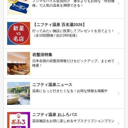
ノジマモバイル会員向け 通常よりもお得な「特別価
格」で人気の温泉を満喫できる！
【ニフティ温泉 百名湯2026】
行ってみたい施設に投票してプレゼントを当てよう！
（全10回開催 / 合計260名様）
岩盤浴特集
日本全国の岩盤浴情報だけをピックアップ。まとめて
検索！
ニフティ温泉ニュース
温泉にもっと行きたくなる！お得な情報を掲載中
ニフティ温泉 おふろパス
温浴施設をお得に楽しめるサブスクリプションプラン