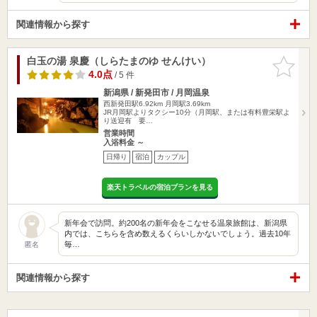
関連情報から探す
白玉の湯 泉慶（しらたまのゆ せんけい）
お気に入
りに追加
4.0点
/ 5 件
新潟県 / 新発田市 / 月岡温泉
西新発田駅6.92km
月岡駅3.69km
JR月岡駅よりタクシー10分（月岡駅、または有料豊栄駅よ
り送迎有 要…
営業時間
入浴料金 ～
日帰り
宿泊
カップル
楽天トラベルの宿泊プランを見る
新年会で訪問。約200名の新年会をこなせる温泉旅館は、新潟県
内では、こちらを含め数えるくらいしかないでしょう。過去10年
毎…
匿名
関連情報から探す