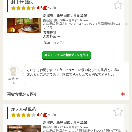
村上館 湯伝
お気に入
りに追加
4.5点
/ 2 件
新潟県 / 新発田市 / 月岡温泉
西新発田駅6.98km
月岡駅3.65km
JR白新線豊栄駅よりシャトルバスで20分豊栄新潟東港ICよ
り15分
営業時間
入浴料金 ～
宿泊
カップル
楽天トラベルの宿泊プランを見る
とにかくお湯がすごく良いです!! 一の湯の貸し切り風呂も内湯&
露天ともに源泉であり、家族で利用しとても満足できました。 …
40代 女
性
関連情報から探す
ホテル清風苑
お気に入
りに追加
4.0点
/ 8 件
新潟県 / 新発田市 / 月岡温泉
西新発田駅7.01km
月岡駅3.53km
JR白新線豊栄駅からバス月岡温泉行き約20分月岡仲町下車