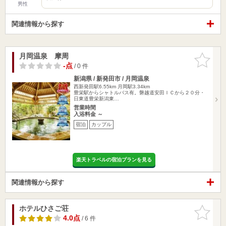
男性
関連情報から探す
月岡温泉 摩周
お気に入
りに追加
-点
/ 0 件
新潟県 / 新発田市 / 月岡温泉
西新発田駅6.55km
月岡駅3.34km
豊栄駅からシャトルバス有。磐越道安田ＩＣから２０分・
日東道豊栄新潟東…
営業時間
入浴料金 ～
宿泊
カップル
楽天トラベルの宿泊プランを見る
関連情報から探す
ホテルひさご荘
お気に入
りに追加
4.0点
/ 6 件