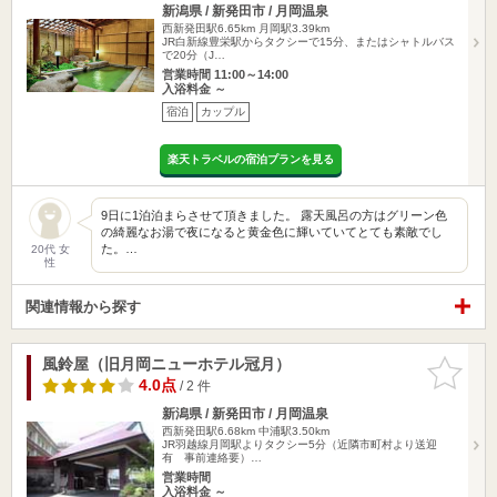
新潟県 / 新発田市 / 月岡温泉
西新発田駅6.65km
月岡駅3.39km
JR白新線豊栄駅からタクシーで15分、またはシャトルバス
で20分（J…
営業時間 11:00～14:00
入浴料金 ～
宿泊
カップル
楽天トラベルの宿泊プランを見る
9日に1泊泊まらさせて頂きました。 露天風呂の方はグリーン色
の綺麗なお湯で夜になると黄金色に輝いていてとても素敵でし
た。…
20代 女
性
関連情報から探す
風鈴屋（旧月岡ニューホテル冠月）
お気に入
りに追加
4.0点
/ 2 件
新潟県 / 新発田市 / 月岡温泉
西新発田駅6.68km
中浦駅3.50km
JR羽越線月岡駅よりタクシー5分（近隣市町村より送迎
有 事前連絡要）…
営業時間
入浴料金 ～