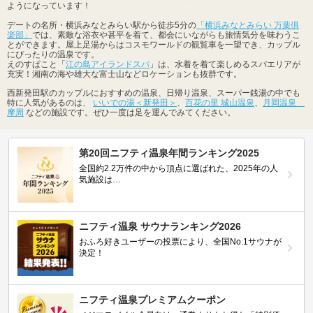
ようになっています！
デートの名所・横浜みなとみらい駅から徒歩5分の
「横浜みなとみらい 万葉倶
楽部」
では、素敵な浴衣や甚平を着て、都会にいながらも旅情気分を味わうこ
とができます。屋上足湯からはコスモワールドの観覧車を一望でき、カップル
にぴったりの温泉です。
えのすぱこと「
江の島アイランドスパ
」は、水着を着て楽しめるスパエリアが
充実！湘南の海や雄大な富士山などロケーションも抜群です。
西新発田駅のカップルにおすすめの温泉、日帰り温泉、スーパー銭湯の中でも
特に人気があるのは、
いいでの湯＜新発田＞
、
百花の里 城山温泉
、
月岡温泉
摩周
などの施設です。ぜひ一度は足を運んでみてください。
第20回ニフティ温泉年間ランキング2025
全国約2.2万件の中から頂点に選ばれた、2025年の人
気施設は…
ニフティ温泉 サウナランキング2026
おふろ好きユーザーの投票により、全国No.1サウナが
決定！
ニフティ温泉プレミアムクーポン