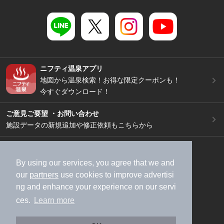
ニフティ温泉アプリ
地図から温泉検索！お得な限定クーポンも！
今すぐダウンロード！
ご意見ご要望 ・お問い合わせ
施設データの新規追加や修正依頼もこちらから
スマートフォン
/
PC
加盟店募集（資料請求）
広告出稿のご案内
By using our services, you agree that we and
our
partners
use cookies to improve advertisi
利用規約
ライフスタイルMEMBERS+規約
ng and enhance your experience on our servi
特定商取引法に基づく表記
ヘルプ
採用情報
ces.
Learn more
運営会社
個人情報保護ポリシー
©NIFTY Lifestyle Co., Ltd.