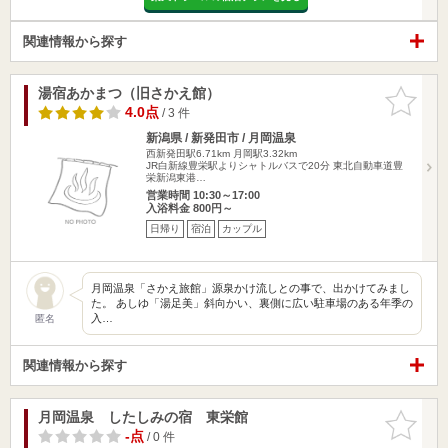
関連情報から探す
湯宿あかまつ（旧さかえ館）
お気に入
りに追加
4.0点
/ 3 件
新潟県 / 新発田市 / 月岡温泉
西新発田駅6.71km
月岡駅3.32km
JR白新線豊栄駅よりシャトルバスで20分 東北自動車道豊
栄新潟東港…
営業時間 10:30～17:00
入浴料金 800円～
日帰り
宿泊
カップル
月岡温泉「さかえ旅館」源泉かけ流しとの事で、出かけてみまし
た。 あしゆ「湯足美」斜向かい、裏側に広い駐車場のある年季の
入…
匿名
関連情報から探す
月岡温泉 したしみの宿 東栄館
お気に入
りに追加
-点
/ 0 件