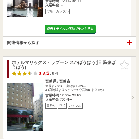
営業時間 15:00～翌9:00
入浴料金 ～
宿泊
カップル
楽天トラベルの宿泊プランを見る
関連情報から探す
ホテルマリックス・ラグーン スパぱうぱう(旧 温泉ぱ
お気に入
うぱう)
りに追加
3.8点
/ 9 件
宮崎県 / 宮崎市
木花駅9.93km
宮崎駅1.42km
JR宮崎駅よりタクシー5分宮崎ICより15分
営業時間 12:00～23:00
入浴料金 700円～
日帰り
宿泊
カップル