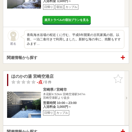
入浴料金 3,500円～
日帰り
宿泊
カップル
楽天トラベルの宿泊プランを見る
青島海水浴場の程近くに佇む、平成5年開業の古民家風の宿。以
前、一泊二食付きで利用しました。新鮮な海の幸に、焼酎もすす
みます…
匿名
関連情報から探す
ほのかの湯 宮崎空港店
お気に入
りに追加
-点
/ 0 件
宮崎県 / 宮崎市
木花駅4.52km
宮崎空港駅347m
宮崎空港駅より徒歩
営業時間 10:00～23:00
入浴料金 3,000円～
日帰り
カップル
関連情報から探す