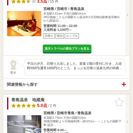
3.5点
/ 15 件
宮崎県 / 宮崎市 / 青島温泉
木花駅3.61km
子供の国駅441m
JR日南線こどもの国駅から徒歩約7分宮崎自動車道宮崎IC
から国道22…
営業時間 11:00～22:00
入浴料金 1,100円～
日帰り
宿泊
カップル
楽天トラベルの宿泊プランを見る
平日の夕方、日帰り入浴しました。直接３階の受付に行き、入浴
料500円(通常1000円のところ、まっぷる日帰り温泉九州の特典…
匿名
関連情報から探す
青島温泉 地蔵庵
お気に入
りに追加
5.0点
/ 2 件
宮崎県 / 宮崎市青島 / 青島温泉
木花駅3.75km
子供の国駅533m
JR南宮崎駅より日南線利用～(約25分)～ ～こどもの国駅下
車 徒歩…
営業時間 9:00～