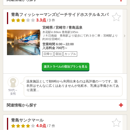
青島フィッシャーマンズビーチサイドホステル＆スパ
お気に入
りに追加
3.3点
/ 3 件
宮崎県 / 宮崎市 / 青島温泉
木花駅4.66km
青島駅195m
ＪＲ日南線 青島駅より徒歩にて約３分〇車：宮崎駅より
約30分宮崎IC…
営業時間 6:00～22:00
入浴料金 700円～
日帰り
宿泊
カップル
楽天トラベルの宿泊プランを見る
温泉施設として朝6時から利用出来るのは高評価の一つです。脱
衣所はそんなに広くはありませんが化粧水、乳液は準備されてあ
り清潔…
50代～
女性
関連情報から探す
青島サンクマール
お気に入
りに追加
4.0点
/ 7 件