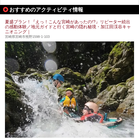
あるサウナまで紹介します。
おすすめのアクティビティ情報
ぜひ参考にして、宮崎でのサウナライフを楽しみましょう！
夏盛プラン！『えっ！こんな宮崎があったの!?』リピーター続出
の感動体験／地元ガイドと行く宮崎の隠れ秘境・加江田渓谷キャ
ニオニング｜
宮崎県宮崎市熊野1598-1-103