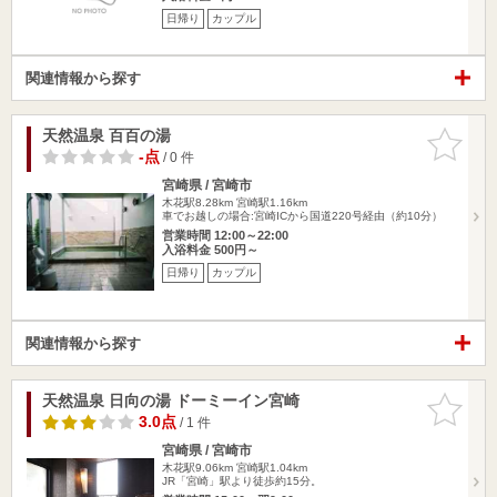
日帰り
カップル
関連情報から探す
天然温泉 百百の湯
お気に入
りに追加
-点
/ 0 件
宮崎県 / 宮崎市
木花駅8.28km
宮崎駅1.16km
車でお越しの場合:宮崎ICから国道220号経由（約10分）
営業時間 12:00～22:00
入浴料金 500円～
日帰り
カップル
関連情報から探す
天然温泉 日向の湯 ドーミーイン宮崎
お気に入
りに追加
3.0点
/ 1 件
宮崎県 / 宮崎市
木花駅9.06km
宮崎駅1.04km
JR「宮崎」駅より徒歩約15分。