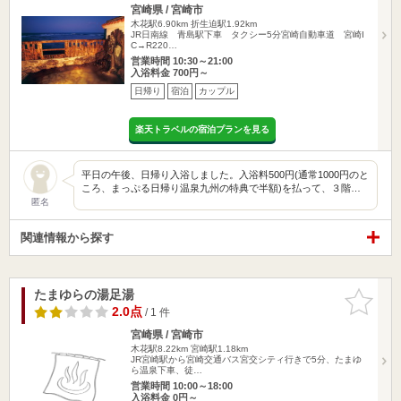
宮崎県 / 宮崎市
木花駅6.90km
折生迫駅1.92km
JR日南線 青島駅下車 タクシー5分宮崎自動車道 宮崎I
C→R220…
営業時間 10:30～21:00
入浴料金 700円～
日帰り
宿泊
カップル
楽天トラベルの宿泊プランを見る
平日の午後、日帰り入浴しました。入浴料500円(通常1000円のと
ころ、まっぷる日帰り温泉九州の特典で半額)を払って、３階…
匿名
関連情報から探す
たまゆらの湯足湯
お気に入
りに追加
2.0点
/ 1 件
宮崎県 / 宮崎市
木花駅8.22km
宮崎駅1.18km
JR宮崎駅から宮崎交通バス宮交シティ行きで5分、たまゆ
ら温泉下車、徒…
営業時間 10:00～18:00
入浴料金 0円～