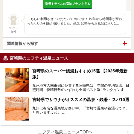
楽天トラベルの宿泊プランを見る
こちらに利用させていただいて7年です！ 昨年から時間帯が変わ
ったせいか利用が減りました。残念 10時からお風呂に入り1…
50代～
女性
関連情報から探す
宮崎県のニフティ温泉ニュース
宮崎県のスーパー銭湯おすすめ15選 【2025年最新
版】
九州地方の南東部に位置する宮崎県は、年間の平均気温、日
照時間、快晴日数のいずれも全国ベスト3にランクインする
「日本のひなた」。九州一の降水量により豊かに育った緑と
青空が彩る、鮮やかな自然の景観が魅力です。断崖と滝が神
宮崎県でサウナがオススメの温泉・銭湯・スパ10選
秘的な高千穂峡や、「鬼の洗濯板」と呼ばれる岩に囲まれた
青島、霧島連山を望むえびの高原、青い空と海が続く日南海
九州は有名な温泉地が多い中、「宮崎で温泉や銭湯って？」
岸など、自然を満喫できる見どころは県内全域に広がってい
と思いますよね。
ます。
宮崎県のスーパー銭湯にも、周囲の自然と一体となって楽し
そんな宮崎県内でも、サウナが楽しめる温泉や銭湯、スパは
める施設が数多くあります。ここでは、宮崎県で特に人気の
あるんです。
スーパー銭湯をご紹介します。
ニフティ温泉ニュースTOPへ
宮崎など都市の中心部から、離れた所にある温泉旅館などに