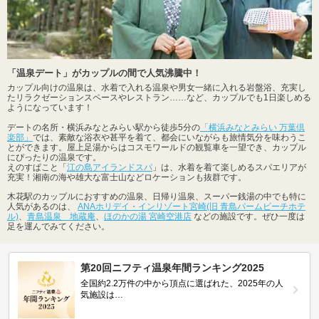
「温泉デート」がカップルの間で人気沸騰中！
カップル向けの温泉は、水着で入れる温泉や男女一緒に入れる岩盤浴、充実し
たリラクゼーションスペースやレストラン……など、カップルでも1日楽しめる
ようになっています！
デートの名所・横浜みなとみらい駅から徒歩5分の
「横浜みなとみらい 万葉倶
楽部」
では、素敵な浴衣や甚平を着て、都会にいながらも旅情気分を味わうこ
とができます。屋上足湯からはコスモワールドの観覧車を一望でき、カップル
にぴったりの温泉です。
えのすぱこと「
江の島アイランドスパ
」は、水着を着て楽しめるスパエリアが
充実！湘南の海や雄大な富士山などロケーションも抜群です。
木花駅のカップルにおすすめの温泉、日帰り温泉、スーパー銭湯の中でも特に
人気があるのは、
ANAホリデイ・インリゾート宮崎(旧 青島パームビーチホテ
ル)
、
青島温泉 地蔵庵
、
ほのかの湯 宮崎空港店
などの施設です。ぜひ一度は
足を運んでみてください。
第20回ニフティ温泉年間ランキング2025
全国約2.2万件の中から頂点に選ばれた、2025年の人
気施設は…