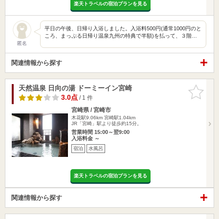
楽天トラベルの宿泊プランを見る
平日の午後、日帰り入浴しました。入浴料500円(通常1000円のと
ころ、まっぷる日帰り温泉九州の特典で半額)を払って、３階…
匿名
関連情報から探す
天然温泉 日向の湯 ドーミーイン宮崎
お気に入
りに追加
3.0点
/ 1 件
宮崎県 / 宮崎市
木花駅9.06km
宮崎駅1.04km
JR「宮崎」駅より徒歩約15分。
営業時間 15:00～翌9:00
入浴料金 ～
宿泊
水風呂
楽天トラベルの宿泊プランを見る
関連情報から探す