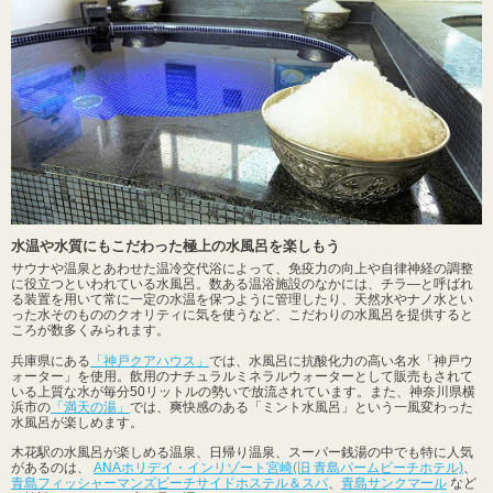
水温や水質にもこだわった極上の水風呂を楽しもう
サウナや温泉とあわせた温冷交代浴によって、免疫力の向上や自律神経の調整
に役立つといわれている水風呂。数ある温浴施設のなかには、チラ―と呼ばれ
る装置を用いて常に一定の水温を保つように管理したり、天然水やナノ水とい
った水そのもののクオリティに気を使うなど、こだわりの水風呂を提供すると
ころが数多くみられます。
兵庫県にある
「神戸クアハウス」
では、水風呂に抗酸化力の高い名水「神戸ウ
ォーター」を使用。飲用のナチュラルミネラルウォーターとして販売もされて
いる上質な水が毎分50リットルの勢いで放流されています。また、神奈川県横
浜市の
「満天の湯」
では、爽快感のある「ミント水風呂」という一風変わった
水風呂が楽しめます。
木花駅の水風呂が楽しめる温泉、日帰り温泉、スーパー銭湯の中でも特に人気
があるのは、
ANAホリデイ・インリゾート宮崎(旧 青島パームビーチホテル)
、
青島フィッシャーマンズビーチサイドホステル＆スパ
、
青島サンクマール
など