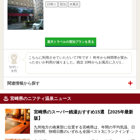
日帰り
宿泊
水風呂
楽天トラベルの宿泊プランを見る
こちらに利用させていただいて7年です！ 昨年から時間帯が変わ
ったせいか利用が減りました。残念 10時からお風呂に入り1…
50代～
女性
関連情報から探す
宮崎県のニフティ温泉ニュース
宮崎県のスーパー銭湯おすすめ15選 【2025年最新
版】
九州地方の南東部に位置する宮崎県は、年間の平均気温、日
照時間、快晴日数のいずれも全国ベスト3にランクインする
「日本のひなた」。九州一の降水量により豊かに育った緑と