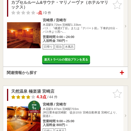
カプセルルーム&サウナ・マリノーヴァ（ホテルマリ
お気に入
ックス）
りに追加
-点
/ 0 件
宮崎県 / 宮崎市
木花駅9.72km
宮崎駅1.33km
バス：『橘通3丁目』または『デパート前』下車約20分－
バス停より西へ…
営業時間 0:00～24:00
入浴料金 780円～
日帰り
宿泊
水風呂
楽天トラベルの宿泊プランを見る
関連情報から探す
天然温泉 極楽湯 宮崎店
お気に入
りに追加
4.3点
/ 44 件
宮崎県 / 宮崎市
木花駅9.87km
宮崎駅703m
JR日豊本線宮崎駅 徒歩10分 宮崎自動車道 宮崎ICより、
国道2…
営業時間 9:00～25:00
入浴料金 800円～
日帰り
水風呂