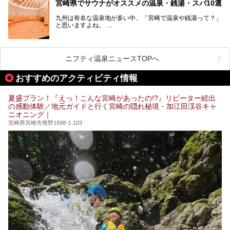
青空が彩る、鮮やかな自然の景観が魅力です。断崖と滝が神
宮崎県でサウナがオススメの温泉・銭湯・スパ10選
秘的な高千穂峡や、「鬼の洗濯板」と呼ばれる岩に囲まれた
青島、霧島連山を望むえびの高原、青い空と海が続く日南海
九州は有名な温泉地が多い中、「宮崎で温泉や銭湯って？」
岸など、自然を満喫できる見どころは県内全域に広がってい
と思いますよね。
ます。
宮崎県のスーパー銭湯にも、周囲の自然と一体となって楽し
そんな宮崎県内でも、サウナが楽しめる温泉や銭湯、スパは
める施設が数多くあります。ここでは、宮崎県で特に人気の
あるんです。
スーパー銭湯をご紹介します。
ニフティ温泉ニュースTOPへ
宮崎など都市の中心部から、離れた所にある温泉旅館などに
あるサウナまで紹介します。
おすすめのアクティビティ情報
ぜひ参考にして、宮崎でのサウナライフを楽しみましょう！
夏盛プラン！『えっ！こんな宮崎があったの!?』リピーター続出
の感動体験／地元ガイドと行く宮崎の隠れ秘境・加江田渓谷キャ
ニオニング｜
宮崎県宮崎市熊野1598-1-103