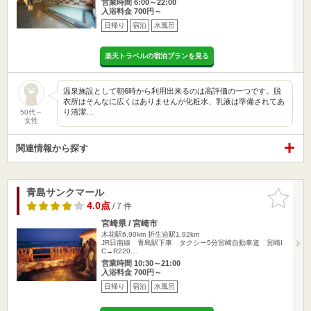
営業時間 6:00～22:00
入浴料金 700円～
日帰り
宿泊
水風呂
楽天トラベルの宿泊プランを見る
温泉施設として朝6時から利用出来るのは高評価の一つです。脱
衣所はそんなに広くはありませんが化粧水、乳液は準備されてあ
り清潔…
50代～
女性
関連情報から探す
青島サンクマール
お気に入
りに追加
4.0点
/ 7 件
宮崎県 / 宮崎市
木花駅6.90km
折生迫駅1.92km
JR日南線 青島駅下車 タクシー5分宮崎自動車道 宮崎I
C→R220…
営業時間 10:30～21:00
入浴料金 700円～
日帰り
宿泊
水風呂