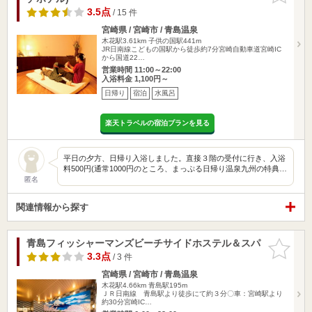
3.5点
/ 15 件
宮崎県 / 宮崎市 / 青島温泉
木花駅3.61km
子供の国駅441m
JR日南線こどもの国駅から徒歩約7分宮崎自動車道宮崎IC
から国道22…
営業時間 11:00～22:00
入浴料金 1,100円～
日帰り
宿泊
水風呂
楽天トラベルの宿泊プランを見る
平日の夕方、日帰り入浴しました。直接３階の受付に行き、入浴
料500円(通常1000円のところ、まっぷる日帰り温泉九州の特典…
匿名
関連情報から探す
青島フィッシャーマンズビーチサイドホステル＆スパ
お気に入
りに追加
3.3点
/ 3 件
宮崎県 / 宮崎市 / 青島温泉
木花駅4.66km
青島駅195m
ＪＲ日南線 青島駅より徒歩にて約３分〇車：宮崎駅より
約30分宮崎IC…