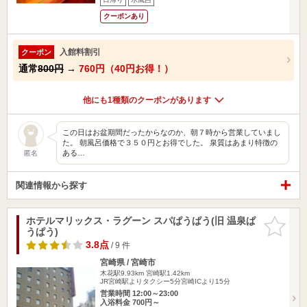
クーポンあり
入館料割引
クーポン
通常
800円
→
760円（40円お得！）
他にも1種類のクーポンがあります
この日はお盆期間だったからなのか、朝７時から営業していまし
た。 朝風呂価格で３５０円とお得でした。 泉質はあまり特徴の
ある…
匿名
関連情報から探す
ホテルマリックス・ラグーン スパぱうぱう(旧 温泉ぱ
お気に入
うぱう)
りに追加
3.8点
/ 9 件
宮崎県 / 宮崎市
木花駅9.93km
宮崎駅1.42km
JR宮崎駅よりタクシー5分宮崎ICより15分
営業時間 12:00～23:00
入浴料金 700円～