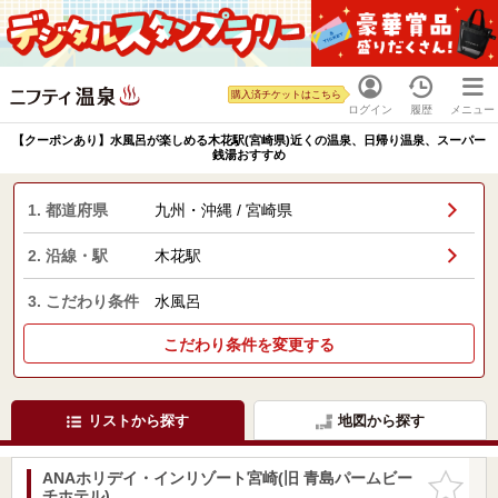
購入済チケットはこちら
ログイン
履歴
メニュー
【クーポンあり】水風呂が楽しめる木花駅(宮崎県)近くの温泉、日帰り温泉、スーパー
銭湯おすすめ
1. 都道府県
九州・沖縄 / 宮崎県
2. 沿線・駅
木花駅
3. こだわり条件
水風呂
こだわり条件を変更する
リストから探す
地図から探す
ANAホリデイ・インリゾート宮崎(旧 青島パームビー
お気に入
チホテル)
りに追加