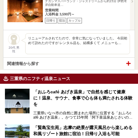
ナガシマスパーランド・ジャズドリームから約15分 伊勢湾
岸自動車道…
営業時間
入浴料金 3,590円～
日帰り
宿泊
カップル
リニューアルされてたので、非常に気になっていました。 今回初
めて訪れたのですが レンタル品も、結構多くて メニューも…
20代 男
性
関連情報から探す
三重県のニフティ温泉ニュース
「おふろcafé あげき温泉」で自然を感じて健康
に！温泉、サウナ、食事で心も体も満たされる体験
を
三重県いなべ市の自然に囲まれた場所に位置する「おふろc
afé あげき温泉」。かつて15年間「阿下喜温泉あじさいの
里」として親しまれてきた施設が、温泉、サウナ、食事、宿
泊が楽しめる施設として2024年4月に新しく生まれ変わりま
「賢島宝生苑」志摩の絶景が露天風呂から楽しめる
した！
和風リゾート旅館に宿泊！日帰り入浴も可能