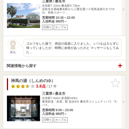
三重県 / 桑名市
在良駅7.22km
桑名駅3.73km
近鉄名古屋線桑名駅から三重交通バス長島温泉行きで15
分、長島スポーツ…
営業時間 10:30～22:00
入浴料金 980円～
日帰り
カップル
ゴルフをした後で、併設の温泉に入りました。 いつもは入らずに
帰っていましたが、時間に余裕があったのと マッサージもしてみ
た…
匿名
関連情報から探す
神馬の湯（しんめのゆ）
お気に入
りに追加
3.8点
/ 17 件
三重県 / 桑名市
在良駅7.84km
多度駅448m
養老鉄道「多度」駅 徒歩9分 桑名市コミュニティバス「K-
バス」「…
営業時間 9:00～23:00
入浴料金 980円～
日帰り
カップル