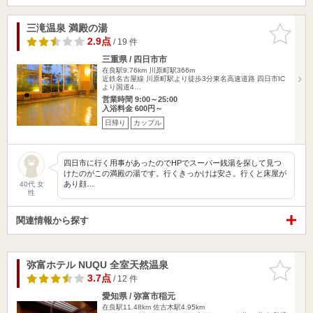
三滝温泉 満殿の湯
お気に入
りに追加
2.9点
/ 19 件
三重県 / 四日市市
在良駅9.76km
川原町駅366m
近鉄名古屋線 川原町駅より徒歩3分東名高速道路 四日市IC
より国道4…
営業時間 9:00～25:00
入浴料金 600円～
日帰り
カップル
四日市に行く用事があったのでHPでスーパー銭湯を探して見つ
けたのがこの満殿の湯です。行くきっかけは安さ。行くと床屋が
あり顔…
40代 女
性
関連情報から探す
弥富ホテル NUQU 全室天然温泉
お気に入
りに追加
3.7点
/ 12 件
愛知県 / 弥富市稲元
在良駅11.48km
佐古木駅4.95km