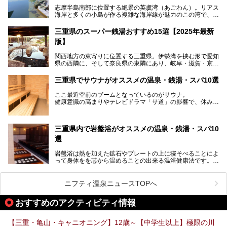
三重県在住で温泉・サウナ好きな私もずっと行きたいと思っ
志摩半島南部に位置する絶景の英虞湾（あごわん）。リアス
ていた施設……。今回は、地元の方から観光客まで楽しめる
海岸と多くの小島が作る複雑な海岸線が魅力のこの湾で、最
「おふろcafé あげき温泉」をじっくりご紹介していきま
大の島である賢島の景勝地に建ち、お部屋からも露天風呂か
す。
らも英虞湾が一望できる人気の旅館「賢島宝生苑（かしこじ
三重県のスーパー銭湯おすすめ15選【2025年最新
まほうじょうえん）」をご紹介します。日帰り入浴もできま
版】
すよ！
関西地方の東寄りに位置する三重県。伊勢湾を挟む形で愛知
───
県の西隣に、そして奈良県の東隣にあり、岐阜・滋賀・京
提供元：賢島宝生苑【PR】
都・和歌山の各県とも接しています。
この記事は賢島宝生苑のPR記事です。
伊勢神宮を擁する伊勢志摩や、世界遺産に登録された熊野古
三重県でサウナがオススメの温泉・銭湯・スパ10選
道をはじめ、鳥羽水族館、忍者の里・伊賀、鈴鹿サーキッ
ト、松坂牛に伊勢海老……と、観光＆グルメの宝庫です。
ここ最近空前のブームとなっているのがサウナ。
東からも西からも訪れやすい三重県には、ハイクオリティな
健康意識の高まりやテレビドラマ「サ道」の影響で、休みの
スーパー銭湯がたくさん！お風呂も食事もコスパもいい、お
日には「サ活」を楽しむ人が増えています！
すすめ施設の数々をご紹介します。
そこで今回は、観光地としても人気の三重県でおすすめした
三重県内で岩盤浴がオススメの温泉・銭湯・スパ10
いサウナのある温泉や銭湯、スパをご紹介。
気軽に立ち寄れてリラックス効果の高いサウナで、日頃の疲
選
れをリフレッシュしませんか？
岩盤浴は熱を加えた鉱石やプレートの上に寝そべることによ
って身体をを芯から温めることの出来る温浴健康法です。じ
んわりと身体の内部を温めて発汗を促すことでリラックス効
果だけではなく、代謝が高まり健康や美容にも良い影響が期
待できます。今回はそんな岩盤浴にこだわった、三重県内の
ニフティ温泉ニュースTOPへ
オススメ温泉・銭湯・スパ10ヶ所を紹介させていただきま
す。
おすすめのアクティビティ情報
【三重・亀山・キャニオニング】12歳～【中学生以上】極限の川