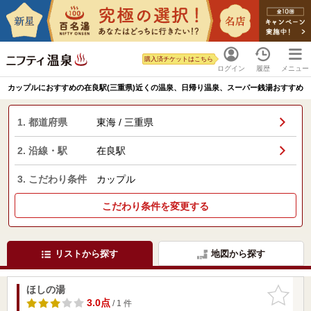
購入済チケットはこちら
ログイン
履歴
メニュー
カップルにおすすめの在良駅(三重県)近くの温泉、日帰り温泉、スーパー銭湯おすすめ
1. 都道府県
東海 / 三重県
2. 沿線・駅
在良駅
3. こだわり条件
カップル
こだわり条件を変更する
リストから探す
地図から探す
ほしの湯
お気に入
りに追加
3.0点
/ 1 件