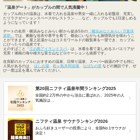
「温泉デート」がカップルの間で人気沸騰中！
カップル向けの温泉は、水着で入れる温泉や男女一緒に入れる岩盤浴、充実し
たリラクゼーションスペースやレストラン……など、カップルでも1日楽しめる
ようになっています！
デートの名所・横浜みなとみらい駅から徒歩5分の
「横浜みなとみらい 万葉倶
楽部」
では、素敵な浴衣や甚平を着て、都会にいながらも旅情気分を味わうこ
とができます。屋上足湯からはコスモワールドの観覧車を一望でき、カップル
にぴったりの温泉です。
えのすぱこと「
江の島アイランドスパ
」は、水着を着て楽しめるスパエリアが
充実！湘南の海や雄大な富士山などロケーションも抜群です。
在良駅のカップルにおすすめの温泉、日帰り温泉、スーパー銭湯の中でも特に
人気があるのは、
ほしの湯
、
松ヶ島共同浴場
、
なばなの里
などの施設です。ぜ
ひ一度は足を運んでみてください。
第20回ニフティ温泉年間ランキング2025
全国約2.2万件の中から頂点に選ばれた、2025年の人
気施設は…
ニフティ温泉 サウナランキング2026
おふろ好きユーザーの投票により、全国No.1サウナが
決定！