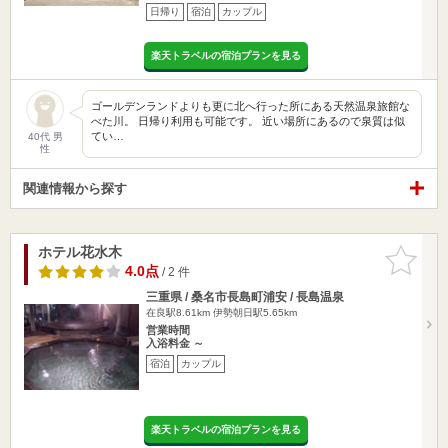
日帰り
宿泊
カップル
楽天トラベルの宿泊プランを見る
ゴールデンランドよりも更に北へ行った所にある天然温泉旅館な
べた川。 日帰り利用も可能です。 近い場所にあるので泉質は似
てい…
40代 男
性
関連情報から探す
ホテル花水木
お気に入
りに追加
4.0点
/ 2 件
三重県 / 桑名市長島町浦安 / 長島温泉
在良駅8.61km
伊勢朝日駅5.65km
営業時間
入浴料金 ～
宿泊
カップル
楽天トラベルの宿泊プランを見る