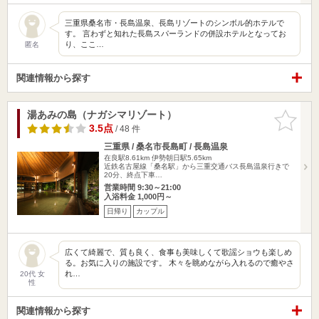
三重県桑名市・長島温泉、長島リゾートのシンボル的ホテルで
す。 言わずと知れた長島スパーランドの併設ホテルとなってお
り、ここ…
匿名
関連情報から探す
湯あみの島（ナガシマリゾート）
お気に入
りに追加
3.5点
/ 48 件
三重県 / 桑名市長島町 / 長島温泉
在良駅8.61km
伊勢朝日駅5.65km
近鉄名古屋線「桑名駅」から三重交通バス長島温泉行きで
20分、終点下車…
営業時間 9:30～21:00
入浴料金 1,000円～
日帰り
カップル
広くて綺麗で、質も良く、食事も美味しくて歌謡ショウも楽しめ
る。お気に入りの施設です。 木々を眺めながら入れるので癒やさ
れ…
20代 女
性
関連情報から探す