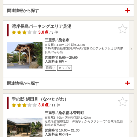
関連情報から探す
湾岸長島パーキングエリア足湯
お気に入
りに追加
3.0点
/ 3 件
三重県 / 桑名市
在良駅8.41km
益生駅5.33km
伊勢湾岸自動車道湾岸PA内(電車でのアクセスおよび湾岸
長島ICから出…
営業時間 8:00～20:00
入浴料金 0円～
日帰り
カップル
関連情報から探す
季の邸 鍋田川（なべたがわ）
お気に入
りに追加
3.0点
/ 11 件
三重県 / 桑名郡木曽岬町
在良駅8.49km
近鉄弥富駅1.42km
近鉄名古屋線近鉄「弥富駅」からタクシーで5分東名阪自
動車道長島ICか…
営業時間 10:00～21:30
入浴料金 650円～