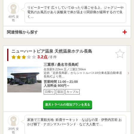
リピーターです 広々していてゆったり過ごせる上、ジャグジーや
電気のお風呂があり炭酸泉で体が温まり関節痛が緩和するので良
く…
40代 女
性
関連情報から探す
ニューハートピア温泉 天然温泉ホテル長島
お気に入
りに追加
3.2点
/ 8 件
三重県 / 桑名市長島町
在良駅8.22km
五ノ三駅2.56km
近鉄「近鉄長島駅」からシャトルバス10分東名阪自動車道
長島ICより県…
営業時間 11:00～21:00
入浴料金 800円～
日帰り
宿泊
カップル
楽天トラベルの宿泊プランを見る
家族で三重観光地· 鈴鹿サーキット · なばなの里 · 伊勢内宮前 お
かげ横丁 · ナガシマスパーランド · など大人数で…
20代 女
性