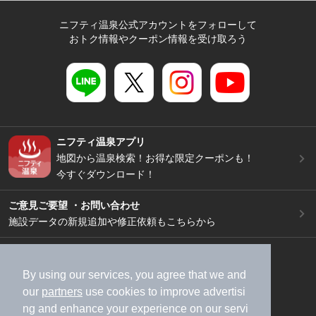
ニフティ温泉公式アカウントをフォローして
おトク情報やクーポン情報を受け取ろう
ニフティ温泉アプリ
地図から温泉検索！お得な限定クーポンも！
今すぐダウンロード！
ご意見ご要望 ・お問い合わせ
施設データの新規追加や修正依頼もこちらから
スマートフォン
/
PC
加盟店募集（資料請求）
広告出稿のご案内
By using our services, you agree that we and
our
partners
use cookies to improve advertisi
利用規約
ライフスタイルMEMBERS+規約
ng and enhance your experience on our servi
特定商取引法に基づく表記
ヘルプ
採用情報