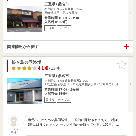
三重県 / 桑名市
在良駅1.70km
星川駅539m
三岐鉄道星川駅より徒歩
営業時間 10:00～23:30
入浴料金 800円～
日帰り
カップル
関連情報から探す
松ヶ島共同浴場
お気に入
りに追加
4.1点
/ 13 件
三重県 / 桑名市
在良駅5.78km
近鉄長島駅1.56km
JR近鉄桑名駅よりバス利用東名阪長島ICより車で15分
営業時間 17:00～20:00
入浴料金 150円～
日帰り
カップル
地元の方のための共同浴場。一般的に開放されており、感謝。 1
7時には多くの方がオープンするのを待っている。150円。 …
50代～
男性