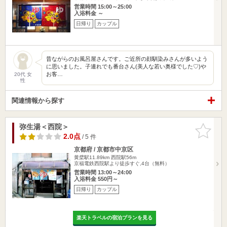
営業時間 15:00～25:00
入浴料金 ～
日帰り
カップル
昔ながらのお風呂屋さんです。ご近所の顔馴染みさんが多いよう
に思いました。子連れでも番台さん(美人な若い奥様でした♡)や
お客…
20代 女
性
関連情報から探す
弥生湯＜西院＞
お気に入
りに追加
2.0点
/ 5 件
京都府 / 京都市中京区
黄檗駅11.89km
西院駅56m
京福電鉄西院駅より徒歩すぐ,4台（無料）
営業時間 13:00～24:00
入浴料金 550円～
日帰り
カップル
楽天トラベルの宿泊プランを見る