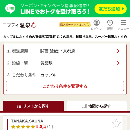
購入済チケットはこちら
ログイン
履歴
メニュー
カップルにおすすめの黄檗駅(京都府)近くの温泉、日帰り温泉、スーパー銭湯おすすめ
1. 都道府県
関西(近畿) / 京都府
2. 沿線・駅
黄檗駅
3. こだわり条件
カップル
こだわり条件を変更する
リストから探す
地図から探す
TANAKA.SAUNA
お気に入
りに追加
5.0点
/ 1 件