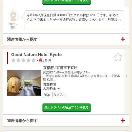
楽天トラベルの宿泊プランを見る
令和6年3月現在日帰り1000円でタオル付は1200円です。初めて
クルマで来ましたが一方通行の狭い道沿いにあります 駐車場…
50代～
男性
関連情報から探す
Good Nature Hotel Kyoto
お気に入
りに追加
-点
/ 0 件
京都府 / 京都市下京区
黄檗駅10.48km
京都河原町駅127m
・阪急京都線 京都河原町駅 4番出口より徒歩2分 ・京阪本
線 祇園…
営業時間
入浴料金 ～
宿泊
カップル
楽天トラベルの宿泊プランを見る
関連情報から探す