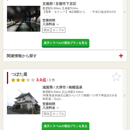
京都府 / 京都市下京区
黄檗駅9.86km
五条駅534m
【電車・タクシー】 ■京都駅から ・中央口徒歩約10分
・…
営業時間
入浴料金 ～
宿泊
カップル
楽天トラベルの宿泊プランを見る
関連情報から探す
つぼた屋
お気に入
りに追加
3.0点
/ 3 件
滋賀県 / 大津市 / 南郷温泉
黄檗駅9.99km
石山寺駅3.54km
JR東海道本線石山駅からバスで南郷バス停下車徒歩2分名
神高速～石山I…
営業時間
入浴料金 ～
宿泊
カップル
楽天トラベルの宿泊プランを見る