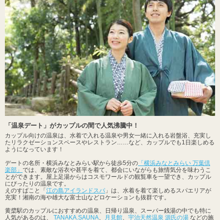
「温泉デート」がカップルの間で人気沸騰中！
カップル向けの温泉は、水着で入れる温泉や男女一緒に入れる岩盤浴、充実し
たリラクゼーションスペースやレストラン……など、カップルでも1日楽しめる
ようになっています！
デートの名所・横浜みなとみらい駅から徒歩5分の
「横浜みなとみらい 万葉倶
楽部」
では、素敵な浴衣や甚平を着て、都会にいながらも旅情気分を味わうこ
とができます。屋上足湯からはコスモワールドの観覧車を一望でき、カップル
にぴったりの温泉です。
えのすぱこと「
江の島アイランドスパ
」は、水着を着て楽しめるスパエリアが
充実！湘南の海や雄大な富士山などロケーションも抜群です。
黄檗駅のカップルにおすすめの温泉、日帰り温泉、スーパー銭湯の中でも特に
人気があるのは、
TANAKA.SAUNA
、
月見館
、
宇治天然温泉 源氏の湯
などの施