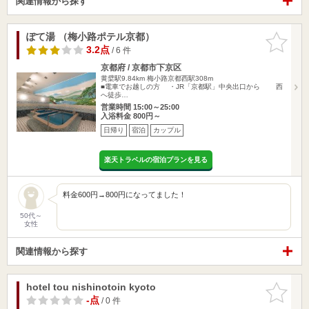
関連情報から探す
ぽて湯 （梅小路ポテル京都）
お気に入
りに追加
3.2点
/ 6 件
京都府 / 京都市下京区
黄檗駅9.84km
梅小路京都西駅308m
■電車でお越しの方 ・JR「京都駅」中央出口から 西
へ徒歩…
営業時間 15:00～25:00
入浴料金 800円～
日帰り
宿泊
カップル
楽天トラベルの宿泊プランを見る
料金600円→800円になってました！
50代～
女性
関連情報から探す
hotel tou nishinotoin kyoto
お気に入
りに追加
-点
/ 0 件