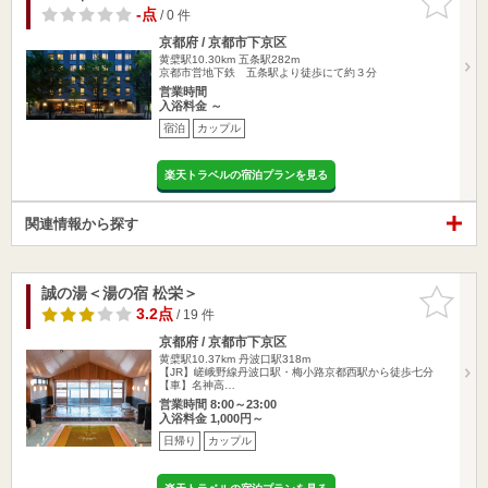
りに追加
-点
/ 0 件
京都府 / 京都市下京区
黄檗駅10.30km
五条駅282m
京都市営地下鉄 五条駅より徒歩にて約３分
営業時間
入浴料金 ～
宿泊
カップル
楽天トラベルの宿泊プランを見る
関連情報から探す
誠の湯＜湯の宿 松栄＞
お気に入
りに追加
3.2点
/ 19 件
京都府 / 京都市下京区
黄檗駅10.37km
丹波口駅318m
【JR】嵯峨野線丹波口駅・梅小路京都西駅から徒歩七分
【車】名神高…
営業時間 8:00～23:00
入浴料金 1,000円～
日帰り
カップル