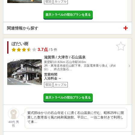
宿泊
カップル
楽天トラベルの宿泊プランを見る
関連情報から探す
ぼだい樹
お気に入
りに追加
3.7点
/ 5 件
滋賀県 / 大津市 / 石山温泉
黄檗駅10.82km
石山寺駅303m
JR・東海道本線石山駅下車、京阪電車乗り換え（約4
分）、 終点京阪石…
営業時間
入浴料金 ～
宿泊
カップル
楽天トラベルの宿泊プランを見る
紫式部ゆかりの石山寺近くに湧く石山温泉に佇む、昭和25年に開
業した数寄造り風の純和風旅館。平日に、一泊二食付きで利用し
て来…
40代 男
性