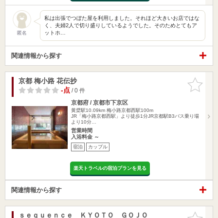
私は出張でつぼた屋を利用しました。それほど大きいお店ではな
く、夫婦2人で切り盛りしているようでした。そのためとてもア
ットホ…
匿名
関連情報から探す
京都 梅小路 花伝抄
お気に入
りに追加
-点
/ 0 件
京都府 / 京都市下京区
黄檗駅10.09km
梅小路京都西駅100m
JR「梅小路京都西駅」より徒歩1分JR京都駅B3バス乗り場
より10分…
営業時間
入浴料金 ～
宿泊
カップル
楽天トラベルの宿泊プランを見る
関連情報から探す
ｓｅｑｕｅｎｃｅ ＫＹＯＴＯ ＧＯＪＯ
お気に入