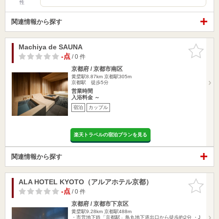
性
関連情報から探す
Machiya de SAUNA
お気に入
りに追加
-点
/ 0 件
京都府 / 京都市南区
黄檗駅8.87km
京都駅305m
京都駅 徒歩5分
営業時間
入浴料金 ～
宿泊
カップル
楽天トラベルの宿泊プランを見る
関連情報から探す
ALA HOTEL KYOTO（アルアホテル京都）
お気に入
りに追加
-点
/ 0 件
京都府 / 京都市下京区
黄檗駅9.28km
京都駅488m
・市営地下鉄「京都駅」鳥丸地下道出口から徒歩約2分 ・J