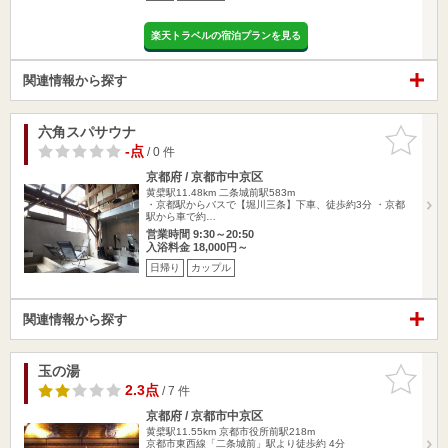
楽天トラベルの宿泊プランを見る
関連情報から探す
六角スパサウナ
お気に入
りに追加
-点
/ 0 件
京都府 / 京都市中京区
黄檗駅11.48km
二条城前駅583m
・京都駅からバスで【堀川三条】下車、徒歩約3分 ・京都
駅から車で約…
営業時間 9:30～20:50
入浴料金 18,000円～
日帰り
カップル
関連情報から探す
玉の湯
お気に入
りに追加
2.3点
/ 7 件
京都府 / 京都市中京区
黄檗駅11.55km
京都市役所前駅218m
京都市東西線「二条城前」駅より徒歩約 4分