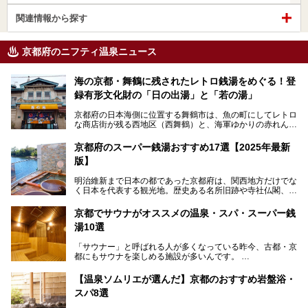
関連情報から探す
京都府のニフティ温泉ニュース
海の京都・舞鶴に残されたレトロ銭湯をめぐる！登
録有形文化財の「日の出湯」と「若の湯」
京都府の日本海側に位置する舞鶴市は、魚の町にしてレトロ
な商店街が残る西地区（西舞鶴）と、海軍ゆかりの赤れんが
パークや海上自衛隊施設のある東地区（東舞鶴）に分けられ
ます。今回案内するのは西地区に今も残る2軒の銭湯「日の
京都府のスーパー銭湯おすすめ17選【2025年最新
出湯」と「若の湯」。いずれも国の登録有形文化財に指定さ
版】
れた歴史ある建物でありながら、今も現役のお風呂屋さんで
す。
明治維新まで日本の都であった京都府は、関西地方だけでな
く日本を代表する観光地。歴史ある名所旧跡や寺社仏閣、そ
漁師町や商店街で働く人々を支えてきたこの2軒の銭湯とと
して古都ならではの文化が魅力です。
もに、立ち寄りたい舞鶴の観光スポットや温浴施設を紹介し
ます。
京都でサウナがオススメの温泉・スパ・スーパー銭
今回は、そんな京都府で2025年現在おすすめのスーパー銭
湯10選
湯を紹介します。
───
有名な観光名所のすぐ近くにある日帰り入浴施設から、山間
提供元：京都府舞鶴市【PR】
「サウナー」と呼ばれる人が多くなっている昨今、古都・京
部でレジャー気分を満喫できる温泉施設まで、好みのスーパ
この記事は京都府舞鶴市のPR記事です。
都にもサウナを楽しめる施設が多いんです。
ー銭湯を探してみてくださいね。
自分の好きなサウナを探すのもいいですが、さまざまなサウ
【温泉ソムリエが選んだ】京都のおすすめ岩盤浴・
ナを体感してみたいですよね。
スパ8選
今回は京都府の中心や郊外、温泉地にある施設など、サウナ