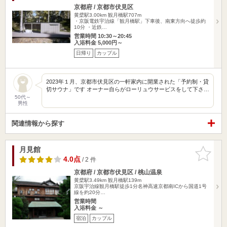
京都府 / 京都市伏見区
黄檗駅3.00km
観月橋駅707m
・京阪電鉄宇治線「観月橋駅」下車後、南東方向へ徒歩約
10分 ・近鉄…
営業時間 10:30～20:45
入浴料金 5,000円～
日帰り
カップル
2023年１月、京都市伏見区の一軒家内に開業された「予約制・貸
切サウナ」です オーナー自らがローリュウサービスをして下さ…
50代～
男性
関連情報から探す
月見館
お気に入
りに追加
4.0点
/ 2 件
京都府 / 京都市伏見区 / 桃山温泉
黄檗駅3.49km
観月橋駅139m
京阪宇治線観月橋駅徒歩1分名神高速京都南ICから国道1号
線を約20分…
営業時間
入浴料金 ～
宿泊
カップル