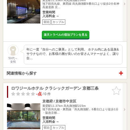
黄檗駅11.33km
烏丸御池駅234m
地下鉄烏丸線、東西線 烏丸御池駅6番出口より徒歩2分名神
高速道路 京…
営業時間
入浴料金 ～
宿泊
カップル
楽天トラベルの宿泊プランを見る
年に一度『自分へのご褒美』として利用。 ホテル内にある温泉&
サウナなので、お客様の層が良いのか皆さんマナーがよく、譲り
合…
50代～
女性
関連情報から探す
ロワジールホテル クラシックガーデン 京都三条
お気に入
りに追加
-点
/ 0 件
京都府 / 京都市中京区
黄檗駅11.37km
烏丸御池駅223m
地下鉄烏丸線・東西線「烏丸御池駅」6番出口より徒歩1分
・阪急京都…
営業時間
入浴料金 ～
宿泊
カップル