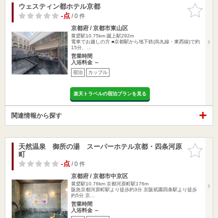
ウェスティン都ホテル京都
お気に入
りに追加
-点
/ 0 件
京都府 / 京都市東山区
黄檗駅10.75km
蹴上駅292m
電車でお越しの方 ■京都駅から地下鉄(烏丸線・東西線)で約
15分、…
営業時間
入浴料金 ～
宿泊
カップル
楽天トラベルの宿泊プランを見る
関連情報から探す
天然温泉 御所の湯 スーパーホテル京都・四条河原
お気に入
町
りに追加
-点
/ 0 件
京都府 / 京都市中京区
黄檗駅10.76km
京都河原町駅176m
阪急京都河原町駅より徒歩約3分 京阪祇園四条駅より徒歩
約5分 京…
営業時間
入浴料金 ～