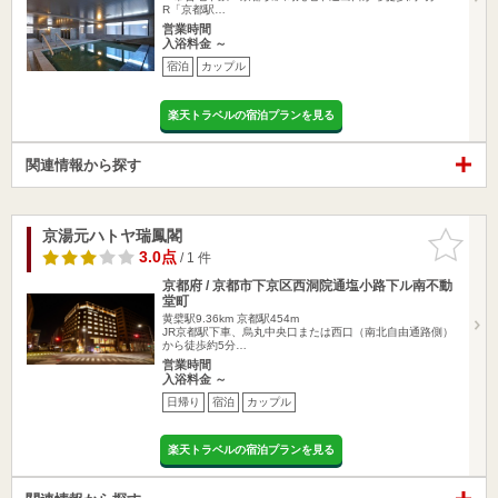
R「京都駅…
営業時間
入浴料金 ～
宿泊
カップル
楽天トラベルの宿泊プランを見る
関連情報から探す
京湯元ハトヤ瑞鳳閣
お気に入
りに追加
3.0点
/ 1 件
京都府 / 京都市下京区西洞院通塩小路下ル南不動
堂町
黄檗駅9.36km
京都駅454m
JR京都駅下車、烏丸中央口または西口（南北自由通路側）
から徒歩約5分…
営業時間
入浴料金 ～
日帰り
宿泊
カップル
楽天トラベルの宿泊プランを見る