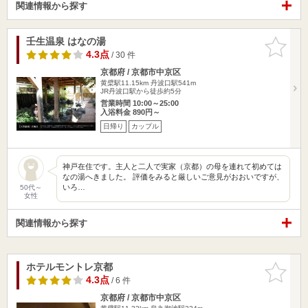
関連情報から探す
壬生温泉 はなの湯
お気に入
りに追加
4.3点
/ 30 件
京都府 / 京都市中京区
黄檗駅11.15km
丹波口駅541m
JR丹波口駅から徒歩約5分
営業時間 10:00～25:00
入浴料金 890円～
日帰り
カップル
神戸在住です。主人と二人で実家（京都）の母を連れて初めては
なの湯へきました。 評価をみると厳しいご意見がおおいですが、
いろ…
50代～
女性
関連情報から探す
ホテルモントレ京都
お気に入
りに追加
4.3点
/ 6 件
京都府 / 京都市中京区