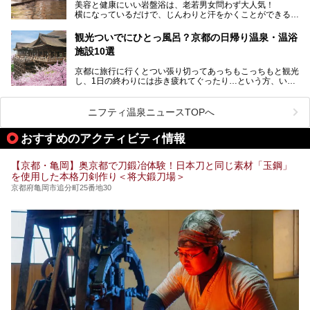
美容と健康にいい岩盤浴は、老若男女問わず大人気！
のある温浴施設を紹介します。
横になっているだけで、じんわりと汗をかくことができるの
で、簡単にデトックスができますよ♪
ぜひ参考にして、京都府の方や、観光に出かけた時などにサ
ウナを楽しみましょう！
観光ついでにひとっ風呂？京都の日帰り温泉・温浴
地元の方はもちろん、旅先としても人気の京都。
施設10選
観光のついでに岩盤浴のある温泉に浸かってリフレッシュす
るのも良さそうですね！
京都に旅行に行くとつい張り切ってあっちもこっちもと観光
し、1日の終わりには歩き疲れてぐったり…という方、いま
今回は京都にある岩盤浴のある施設をピックアップしてご紹
せんか？（私です）
介します！
そんな疲れた身体には温泉です！京都には、市内にも郊外に
も素晴らしい温泉がたくさんあります。そこで、日帰り利用
ニフティ温泉ニュースTOPへ
できるおすすめの温泉・温浴施設をまとめてみました。
おすすめのアクティビティ情報
【京都・亀岡】奥京都で刀鍛冶体験！日本刀と同じ素材「玉鋼」
を使用した本格刀剣作り＜将大鍛刀場＞
京都府亀岡市追分町25番地30