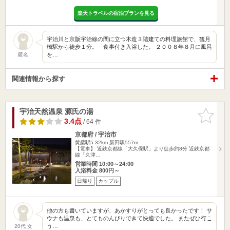
楽天トラベルの宿泊プランを見る
宇治川と京阪宇治線の間に立つ木造３階建ての料理旅館で、観月
橋駅から徒歩１分。 食事付き入浴した。 ２００８年８月に風呂
を…
匿名
関連情報から探す
宇治天然温泉 源氏の湯
お気に入
りに追加
3.4点
/ 64 件
京都府 / 宇治市
黄檗駅5.32km
新田駅557m
【電車】 近鉄京都線「大久保駅」より徒歩約8分 近鉄京都
線「久津…
営業時間 10:00～24:00
入浴料金 800円～
日帰り
カップル
他の方も書いていますが、あかすりがとっても良かったです！ サ
ウナも温泉も、とてものんびりできて快適でした。 またぜひ行こ
う…
20代 女