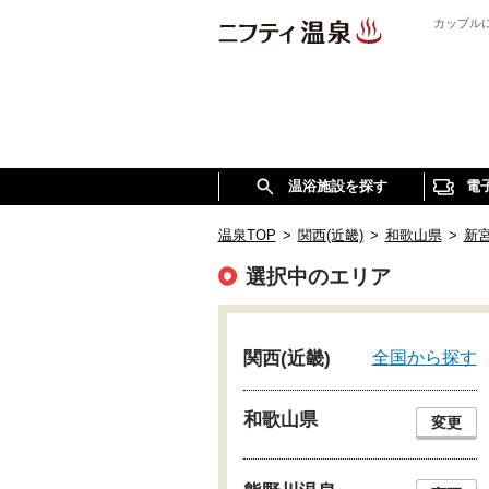
カップル
温浴施設を探す
電
温泉TOP
>
関西(近畿)
>
和歌山県
>
新
選択中のエリア
全国から探す
関西(近畿)
和歌山県
変更