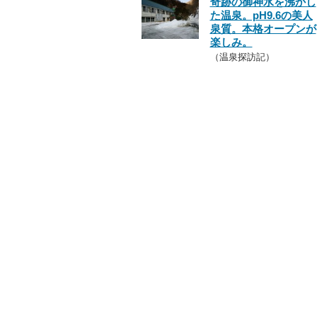
奇跡の御神水を沸かし
た温泉。pH9.6の美人
泉質。本格オープンが
楽しみ。
（温泉探訪記）