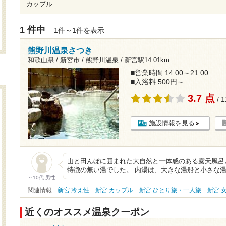
カップル
1 件中
1件～1件を表示
熊野川温泉さつき
和歌山県 / 新宮市 / 熊野川温泉 /
新宮駅14.01km
■営業時間 14:00～21:00
■入浴料 500円～
3.7 点
/ 
施設情報を見る
山と田んぼに囲まれた大自然と一体感のある露天風呂となっ
特徴の無い湯でした。 内湯は、大きな湯船と小さな
～10代 男性
関連情報
新宮 冷え性
新宮 カップル
新宮 ひとり旅・一人旅
新宮 
近くのオススメ温泉クーポン