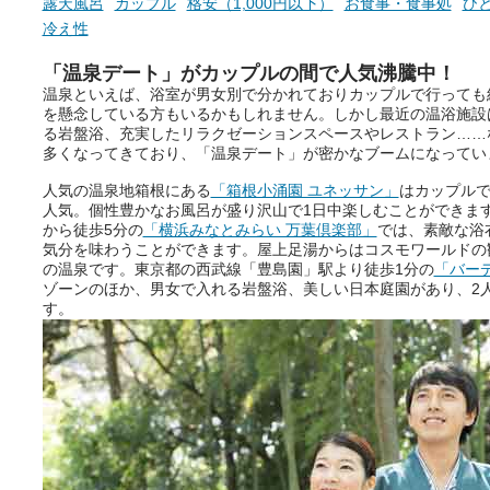
露天風呂
カップル
格安（1,000円以下）
お食事・食事処
ひ
の本音。
つ、万人におすすめしたい
冷え性
を厳選しました。
そんな心のつぶやきを、湯あが
「温泉デート」がカップルの間で人気沸騰中！
りの温まった心のまま相談でき
温泉といえば、浴室が男女別で分かれておりカップルで行っても
たら素敵ですよね。
を懸念している方もいるかもしれません。しかし最近の温浴施設
る岩盤浴、充実したリラクゼーションスペースやレストラン……
多くなってきており、「温泉デート」が密かなブームになってい
ニフティ温泉の「占いベンチ」
人気の温泉地箱根にある
「箱根小涌園 ユネッサン」
はカップル
は、そんなあなたの心のつぶや
人気。個性豊かなお風呂が盛り沢山で1日中楽しむことができま
きをプロの占い師に相談するこ
から徒歩5分の
「横浜みなとみらい 万葉倶楽部」
では、素敵な浴
とができるサービスです。
気分を味わうことができます。屋上足湯からはコスモワールドの
の温泉です。東京都の西武線「豊島園」駅より徒歩1分の
「バー
ゾーンのほか、男女で入れる岩盤浴、美しい日本庭園があり、2
す。
おふろパス会員様なら、この特
別なひとときを「毎月10分無
料」でご利用いただけます。
お湯で体がほぐれたら、次は占
い師さんとお話しして、心もほ