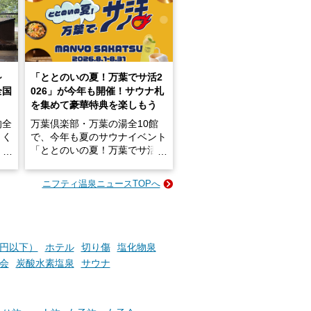
～
「ととのいの夏！万葉でサ活2
全国
026」が今年も開催！サウナ札
を集めて豪華特典を楽しもう
的全
万葉倶楽部・万葉の湯全10館
きく
で、今年も夏のサウナイベント
炭酸
「ととのいの夏！万葉でサ活2
026」が開催されます！
ニフティ温泉ニュースTOPへ
成分
2026年8月1日（土）～8月31
かつ
日（月）までの開催期間中は、
いで
サウナ飯やサウナドリンク、岩
盤浴の利用などで「万葉サウナ
札」を集めることで、オリジナ
0円以下）
ホテル
切り傷
塩化物泉
か
ルグッズや無料券などの特典と
会
炭酸水素塩泉
サウナ
素塩
交換可能。
て
け流
さらに、各館ではアロマロウリ
つ
ュやアウフグースなど、サウナ