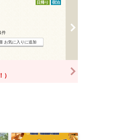
日帰り
宿泊
>
21件
お気に入りに追加
>
得！）