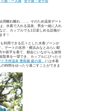
とり旅・一人旅
女子旅・女子会
施設
好きにはたまらない多彩なイベ
ントも予定されています。ぜひ
チェックしてください！
結局離れ離れ……。そのため温泉デート
───
は、水着で入れる温泉、男女一緒に入れ
提供元：万葉倶楽部株式会社
など、カップルでも1日楽しめる設備が
【PR】
ます！
この記事は万葉倶楽部株式会社
のPR記事です。
でも利用できる広々とした水着ゾーンが
す。デートの名所・横浜みなとみらい駅
衣や甚平を着て、都会にいながらも旅情
観覧車を一望でき、カップルにぴったり
デと天然温泉 豊島園 庭の湯」
には水着
人の時間をゆったり過ごすことができま