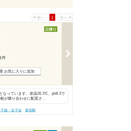
前へ
1
次へ
日帰り
>
11件
お気に入りに追加
ています。泉温26.3℃、ph8.3で
湯船が隣り合わせに配置さ…
女子旅・女子会
新宮駅