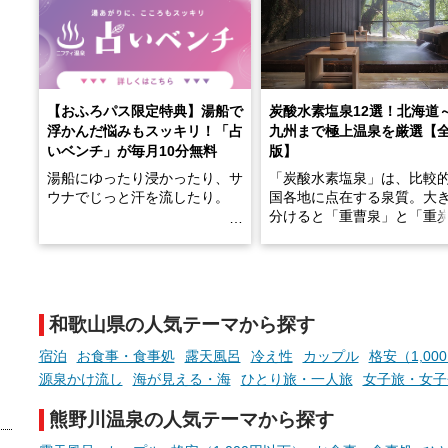
【おふろパス限定特典】湯船で
炭酸水素塩泉12選！北海道
浮かんだ悩みもスッキリ！「占
九州まで極上温泉を厳選【
いベンチ」が毎月10分無料
版】
湯船にゆったり浸かったり、サ
「炭酸水素塩泉」は、比較
ウナでじっと汗を流したり。
国各地に点在する泉質。大
分けると「重曹泉」と「重
土類泉」に分かれます。
そんな「一人でぼんやり過ごす
また硫黄や鉄分などの特殊
時間」、ふだん後回しにしてい
が混ざり合うことで、複雑
た「これからのこと」や「ちょ
多様な個性を持つことも多
和歌山県の人気テーマから探す
っとした悩み」が、頭に浮かん
す。
でくることはありませんか？
宿泊
お食事・食事処
露天風呂
冷え性
カップル
格安（1,00
今回は筆者自ら入浴した中
源泉かけ流し
海が見える・海
ひとり旅・一人旅
女子旅・女子
ら、日本各地にある炭酸水
泉を12施設セレクト。すべ
熊野川温泉の人気テーマから探す
お風呂でリラックスしているか
日帰り入浴可能で、源泉か
らこそ向き合える、大切な自分
しと泉質の良さにこだわり