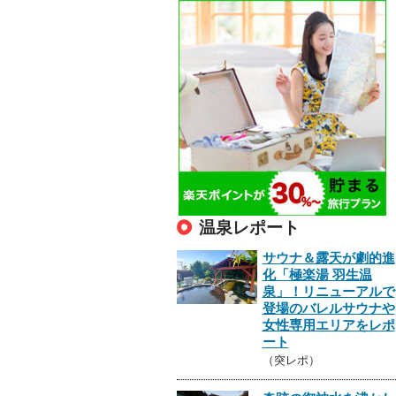
温泉レポート
サウナ＆露天が劇的進
化「極楽湯 羽生温
泉」！リニューアルで
登場のバレルサウナや
女性専用エリアをレポ
ート
（突レポ）