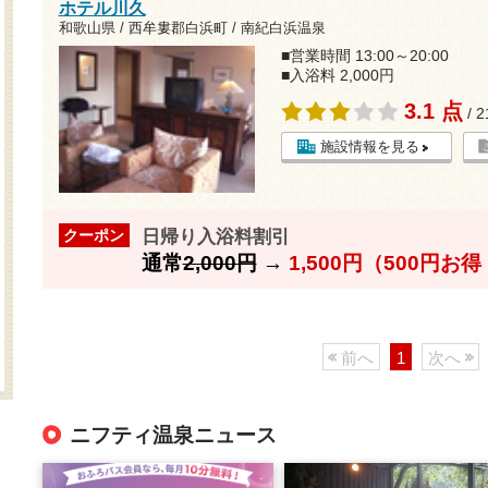
ホテル川久
和歌山県 / 西牟婁郡白浜町 / 南紀白浜温泉
■営業時間 13:00～20:00
■入浴料 2,000円
3.1 点
/ 
施設情報を見る
日帰り入浴料割引
クーポン
通常
2,000円
→
1,500円（500円お
前へ
1
次へ
ニフティ温泉ニュース