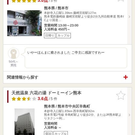
5.0点
/ 5 件
熊本県 / 熊本市
本妙寺入口駅1.39km
藤崎宮前駅127m
熊本電鉄藤崎線 藤崎宮前駅より徒歩2分九州自動車道 熊本I
Cより国道…
営業時間 13:00～23:00
入浴料金 450円～
日帰り
カップル
いやーほんまに癒されました ご亭主に感謝ですわー
50代～
男性
関連情報から探す
天然温泉 六花の湯 ドーミーイン熊本
お気に入
りに追加
3.6点
/ 5 件
熊本県 / 熊本市中央区辛島町
本妙寺入口駅1.65km
西辛島町駅82m
熊本市電2号線 辛島町駅より徒歩2分、またはJR熊本駅よ
りタクシー利…
営業時間
入浴料金 ～
宿泊
カップル