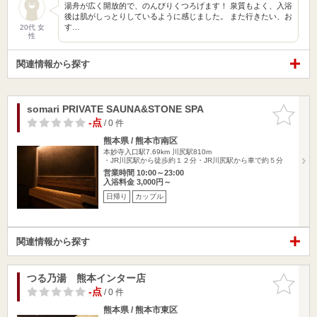
湯舟が広く開放的で、のんびりくつろげます！ 泉質もよく、入浴
後は肌がしっとりしているように感じました。 また行きたい、お
す…
20代 女
性
関連情報から探す
somari PRIVATE SAUNA&STONE SPA
お気に入
りに追加
-点
/ 0 件
熊本県 / 熊本市南区
本妙寺入口駅7.69km
川尻駅810m
・JR川尻駅から徒歩約１２分・JR川尻駅から車で約５分
営業時間 10:00～23:00
入浴料金 3,000円～
日帰り
カップル
関連情報から探す
つる乃湯 熊本インター店
お気に入
りに追加
-点
/ 0 件
熊本県 / 熊本市東区