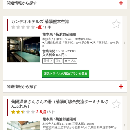
関連情報から探す
カンデオホテルズ 菊陽熊本空港
お気に入
りに追加
-点
/ 1 件
熊本県 / 菊池郡菊陽町
本妙寺入口駅10.72km
三里木駅413m
■九州自動車道「熊本IC」から約5分 ■JR「熊本駅」から約
3…
営業時間 15:00～23:00
入浴料金 800円～
日帰り
宿泊
カップル
楽天トラベルの宿泊プランを見る
関連情報から探す
菊陽温泉さんさんの湯（菊陽町総合交流ターミナルさ
お気に入
んふれあ）
りに追加
2.8点
/ 6 件
熊本県 / 菊池郡菊陽町
本妙寺入口駅11.71km
三里木駅1.15km
JR豊肥本線三里木駅から徒歩20分 九州自動車道熊本ICか