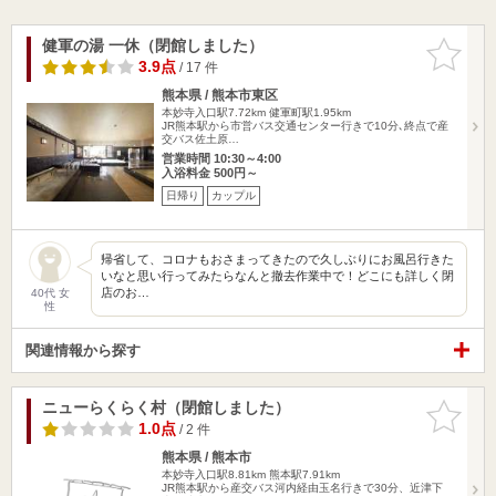
健軍の湯 一休（閉館しました）
お気に入
りに追加
3.9点
/ 17 件
熊本県 / 熊本市東区
本妙寺入口駅7.72km
健軍町駅1.95km
JR熊本駅から市営バス交通センター行きで10分､終点で産
交バス佐土原…
営業時間 10:30～4:00
入浴料金 500円～
日帰り
カップル
帰省して、コロナもおさまってきたので久しぶりにお風呂行きた
いなと思い行ってみたらなんと撤去作業中で！どこにも詳しく閉
店のお…
40代 女
性
関連情報から探す
ニューらくらく村（閉館しました）
お気に入
りに追加
1.0点
/ 2 件
熊本県 / 熊本市
本妙寺入口駅8.81km
熊本駅7.91km
JR熊本駅から産交バス河内経由玉名行きで30分、近津下