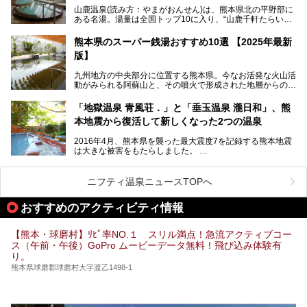
2025年は、2月7～8日・14～15日・21～22日・28～3月1
場・家族風呂)を徹底紹介します！
山鹿温泉(読み方：やまがおんせん)は、熊本県北の平野部に
日、の合計8日間開催。今回は地元九州在住の筆者が、その
ある名湯。湯量は全国トップ10に入り、“山鹿千軒たらいな
見所を徹底紹介。併せて、その他イベントや立ち寄り湯も併
し”と唄われる程。また、“乙女の柔肌”とも称される柔らかな
せてご紹介します。
泉質であり、お湯の良さにも定評があります。
熊本県のスーパー銭湯おすすめ10選 【2025年最新
版】
今回は地元九州の温泉ライターの私が実際に入浴した中か
ら、山鹿温泉の旅館やホテルの立ち寄り湯・日帰り入浴施
九州地方の中央部分に位置する熊本県。今なお活発な火山活
設・家族風呂の3パターンに分類し、合計10施設を厳選して
動がみられる阿蘇山と、その噴火で形成された地層からの湧
ご紹介。ぜひ、湯めぐりの参考にして下さいね！
水が多くあることから「火の国」「水の国」とも呼ばれま
す。
「地獄温泉 青風荘．」と「垂玉温泉 瀧日和」、熊
そんな熊本県は、県内の至るところから温泉が湧いている温
本地震から復活して新しくなった2つの温泉
泉県でもあります。山鹿温泉、玉名温泉、黒川温泉、人吉温
泉など有名な温泉地だけでなく、市街地にも天然温泉が湧き
2016年4月、熊本県を襲った最大震度7を記録する熊本地震
出すスーパー銭湯が豊富です。なかでも注目のスーパー銭湯
は大きな被害をもたらしました。
をピックアップしました。
阿蘇山麓の南阿蘇村の「地獄温泉 清風荘」、そして「清風
荘」から400mほど離れた「垂玉（たるたま）温泉 山口旅
ニフティ温泉ニュースTOPへ
館」の2軒は、この地震による土砂崩れなどのために、一時
期は孤立状態に。もしかしたらこの時のニュースで、「地獄
おすすめのアクティビティ情報
温泉」と「垂玉温泉」の名前を知った人もいるかもしれませ
ん。
【熊本・球磨村】ﾘﾋﾟ率NO.１ スリル満点！急流アクティブコー
この2軒は今どうなっているのでしょうか。実は現在は「地
ス（午前・午後）GoPro ムービーデータ無料！飛び込み体験有
獄温泉 青風荘．」「垂玉温泉 瀧日和」として営業を再開し
り。
ています。2021年に現地を訪問してきましたのでレポート
します。
熊本県球磨郡球磨村大字渡乙1498-1