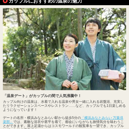
カップルにおすすめの温泉の魅力
「温泉デート」がカップルの間で人気沸騰中！
カップル向けの温泉は、水着で入れる温泉や男女一緒に入れる岩盤浴、充実し
たリラクゼーションスペースやレストラン……など、カップルでも1日楽しめる
ようになっています！
デートの名所・横浜みなとみらい駅から徒歩5分の
「横浜みなとみらい 万葉倶
楽部」
では、素敵な浴衣や甚平を着て、都会にいながらも旅情気分を味わうこ
とができます。屋上足湯からはコスモワールドの観覧車を一望でき、カップル