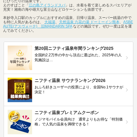
にぴったりの温泉です。
えのすぱこと「
江の島アイランドスパ
」は、水着を着て楽しめるスパエリアが
充実！湘南の海や雄大な富士山などロケーションも抜群です。
本妙寺入口駅のカップルにおすすめの温泉、日帰り温泉、スーパー銭湯の中で
も特に人気があるのは、
大福湯
、
天然温泉 六花の湯 ドーミーイン熊本
、
ASBE
AUTE(アスヴォーテ) 旧MANDARIN SPA
などの施設です。ぜひ一度は足を運
んでみてください。
第20回ニフティ温泉年間ランキング2025
全国約2.2万件の中から頂点に選ばれた、2025年の人
気施設は…
ニフティ温泉 サウナランキング2026
おふろ好きユーザーの投票により、全国No.1サウナが
決定！
ニフティ温泉プレミアムクーポン
ノジマモバイル会員向け 通常よりもお得な「特別価
格」で人気の温泉を満喫できる！