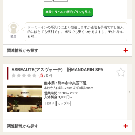
楽天トラベルの宿泊プランを見る
ドーミーインの系列にはよく宿泊しますが値段も手頃ですし個人
的にはとても便利です。 出張でも安くつかえますし、子供づれに
も対…
匿名
関連情報から探す
ASBEAUTE(アスヴォーテ) 旧MANDARIN SPA
お気に入
りに追加
-点
/ 0 件
熊本県 / 熊本市中央区下通
本妙寺入口駅1.76km
花畑町駅285m
営業時間 11:00～20:00
入浴料金 3,000円～
日帰り
カップル
関連情報から探す