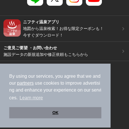
ニフティ温泉アプリ
地図から温泉検索！お得な限定クーポンも！
今すぐダウンロード！
ご意見ご要望 ・お問い合わせ
施設データの新規追加や修正依頼もこちらから
スマートフォン
/
PC
加盟店募集（資料請求）
広告出稿のご案内
By using our services, you agree that we and
our
partners
use cookies to improve advertisi
利用規約
ライフスタイルMEMBERS+規約
ng and enhance your experience on our servi
特定商取引法に基づく表記
ヘルプ
採用情報
ces.
Learn more
運営会社
個人情報保護ポリシー
©NIFTY Lifestyle Co., Ltd.
OK