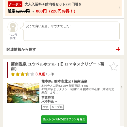
大人入浴料＋館内着セット220円引き
クーポン
通常
1,100円
→
880円（220円お得！）
安くて良い風呂、サウナでした！
～10代
男性
関連情報から探す
菊南温泉 ユウベルホテル（旧 ロマネスクリゾート菊
お気に入
南）
りに追加
3.8点
/ 5 件
熊本県 / 熊本市北区 / 菊南温泉
本妙寺入口駅5.82km
新須屋駅767m
JR熊本駅よりタクシー利用30分 熊本市中心部（水道町交
差点）より…
営業時間
入浴料金 ～
宿泊
カップル
楽天トラベルの宿泊プランを見る