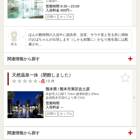
ら国道5…
営業時間 9:30～23:00
入浴料金 450円～
日帰り
カップル
ほんの数時間の入浴中に脱衣所、浴室、サウナ室と至る所に掃除
のおばちゃんが出現します（しかも頻繁に）かなり衛生面には配
慮され…
匿名
関連情報から探す
天然温泉一休（閉館しました）
お気に入
りに追加
-点
/ 0 件
熊本県 / 熊本市東区佐土原
本妙寺入口駅7.72km
健軍町駅1.95km
益城熊本空港ICより車で3分
営業時間
入浴料金 ～
日帰り
カップル
関連情報から探す