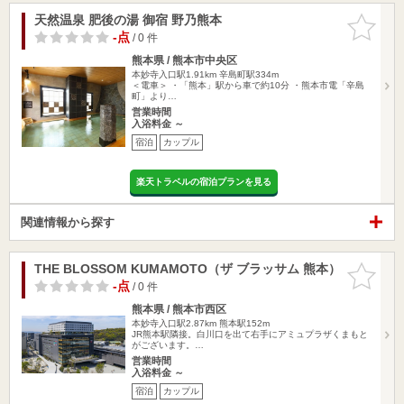
天然温泉 肥後の湯 御宿 野乃熊本
お気に入
りに追加
-点
/ 0 件
熊本県 / 熊本市中央区
本妙寺入口駅1.91km
辛島町駅334m
＜電車＞ ・「熊本」駅から車で約10分 ・熊本市電「辛島
町」より…
営業時間
入浴料金 ～
宿泊
カップル
楽天トラベルの宿泊プランを見る
関連情報から探す
THE BLOSSOM KUMAMOTO（ザ ブラッサム 熊本）
お気に入
りに追加
-点
/ 0 件
熊本県 / 熊本市西区
本妙寺入口駅2.87km
熊本駅152m
JR熊本駅隣接。白川口を出て右手にアミュプラザくまもと
がございます。…
営業時間
入浴料金 ～
宿泊
カップル