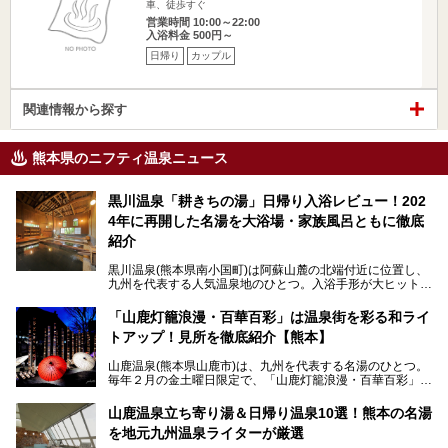
車、徒歩すぐ
営業時間 10:00～22:00
入浴料金 500円～
日帰り
カップル
関連情報から探す
熊本県のニフティ温泉ニュース
黒川温泉「耕きちの湯」日帰り入浴レビュー！202
4年に再開した名湯を大浴場・家族風呂ともに徹底
紹介
黒川温泉(熊本県南小国町)は阿蘇山麓の北端付近に位置し、
九州を代表する人気温泉地のひとつ。入浴手形が大ヒット
し、各宿の趣の異なる露天風呂をめぐることで知られていま
す。
「山鹿灯籠浪漫・百華百彩」は温泉街を彩る和ライ
トアップ！見所を徹底紹介【熊本】
中でも「耕きち(こうきち)の湯」は露天風呂を持たないもの
の、風情ある内湯を楽しめる日帰り温泉施設。自然災害によ
山鹿温泉(熊本県山鹿市)は、九州を代表する名湯のひとつ。
り一度廃業しましたが、2024年10月に営業再開。数多くの
毎年２月の金土曜日限定で、「山鹿灯籠浪漫・百華百彩」
温泉ファンに注目される名湯です。
（やまがとうろうろまん・ひゃっかひゃくさい）が開催され
ます。和傘や竹、ろうそくなどを用いて、和情緒たっぷりの
山鹿温泉立ち寄り湯＆日帰り温泉10選！熊本の名湯
ライトアップが無料で楽しめます。
を地元九州温泉ライターが厳選
今回は再開した耕きちの湯を訪問し、全浴室(男女別大浴