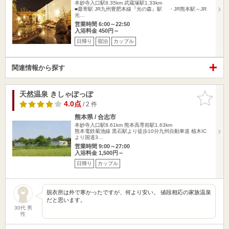
本妙寺入口駅8.35km
武蔵塚駅1.33km
■最寄駅 JR九州豊肥本線『光の森』駅 ・JR熊本駅～JR
光…
営業時間 6:00～22:50
入浴料金 450円～
日帰り
宿泊
カップル
関連情報から探す
天然温泉 きしゃぽっぽ
お気に入
りに追加
4.0点
/ 2 件
熊本県 / 合志市
本妙寺入口駅8.61km
熊本高専前駅1.63km
熊本電鉄菊池線 黒石駅より徒歩10分九州自動車道 植木IC
より国道3…
営業時間 9:00～27:00
入浴料金 1,500円～
日帰り
カップル
脱衣所は外で寒かったですが、何より安い。 値段相応の家族温泉
だと思います。
30代 男
性