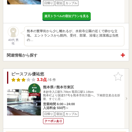
日帰り
宿泊
カップル
楽天トラベルの宿泊プランを見る
熊本の繁華街から少し離れるが、水前寺公園の近くで静かな立
地。 エントランスから館内、受付、部屋、浴場と清潔感は当然
の…
40代 男
性
関連情報から探す
ピースフル優祐悠
お気に入
りに追加
3.3点
/ 6 件
熊本県 / 熊本市東区
本妙寺入口駅5.78km
竜田口駅1.18km
熊本ICより国道57号を熊本市街方面へ。下南部交差点右折
後、すぐに左…
営業時間 6:00～24:00
入浴料金 550円～
日帰り
宿泊
カップル
クーポンあり