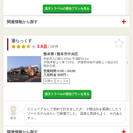
楽天トラベルの宿泊プランを見る
関連情報から探す
湯らっくす
お気に入
りに追加
3.8点
/ 19 件
熊本県 / 熊本市中央区
本妙寺入口駅3.20km
平成駅421m
JR熊本駅より車で10分、JR豊肥本線平成駅より徒歩3分、
熊本交通…
営業時間 0:00～24:00
入浴料金 900円～
日帰り
カップル
楽天トラベルの宿泊プランを見る
リニューアルして初めて行きましたが、２階は白を基調にしたリ
ゾートホテルみたいで綺麗でした。 温泉も気持ちよく、そのあと
マッ…
匿名
関連情報から探す