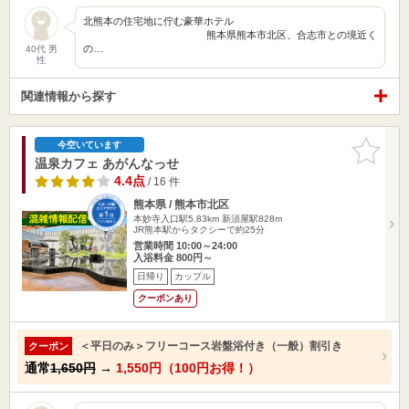
北熊本の住宅地に佇む豪華ホテル
熊本県熊本市北区、合志市との境近く
の…
40代 男
性
関連情報から探す
お気に入
今空いています
りに追加
温泉カフェ あがんなっせ
4.4点
/ 16 件
熊本県 / 熊本市北区
本妙寺入口駅5.83km
新須屋駅828m
JR熊本駅からタクシーで約25分
営業時間 10:00～24:00
入浴料金 800円～
日帰り
カップル
クーポンあり
＜平日のみ＞フリーコース岩盤浴付き（一般）割引き
クーポン
通常
1,650円
→
1,550円（100円お得！）