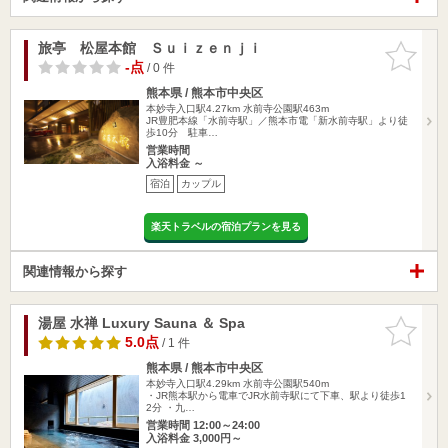
旅亭 松屋本館 Ｓｕｉｚｅｎｊｉ
お気に入
りに追加
-点
/ 0 件
熊本県 / 熊本市中央区
本妙寺入口駅4.27km
水前寺公園駅463m
JR豊肥本線「水前寺駅」／熊本市電「新水前寺駅」より徒
歩10分 駐車…
営業時間
入浴料金 ～
宿泊
カップル
楽天トラベルの宿泊プランを見る
関連情報から探す
湯屋 水禅 Luxury Sauna ＆ Spa
お気に入
りに追加
5.0点
/ 1 件
熊本県 / 熊本市中央区
本妙寺入口駅4.29km
水前寺公園駅540m
・JR熊本駅から電車でJR水前寺駅にて下車、駅より徒歩1
2分 ・九…
営業時間 12:00～24:00
入浴料金 3,000円～