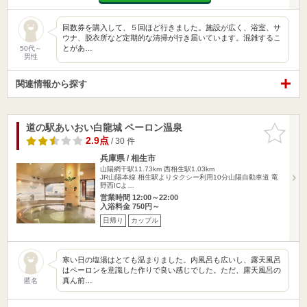
回数券を購入して、５回ほど行きました。施設が広く、浴室、サ
ウナ、脱衣所など定期的な清掃が行き届いています。混雑するこ
とがあ…
50代～
男性
関連情報から探す
道の駅あいおい白龍城 ペーロン温泉
お気に入
りに追加
2.9点
/ 30 件
兵庫県 / 相生市
山陽網干駅11.73km
西相生駅1.03km
JR山陽本線 相生駅よりタクシー利用10分山陽自動車道 竜
野西ICよ…
営業時間 12:00～22:00
入浴料金 750円～
日帰り
カップル
寒い日の塩湯はとても温まりました。内風呂も広いし、露天風呂
はペーロンを意識した作りで良い感じでした。ただ、露天風呂の
真ん前…
匿名