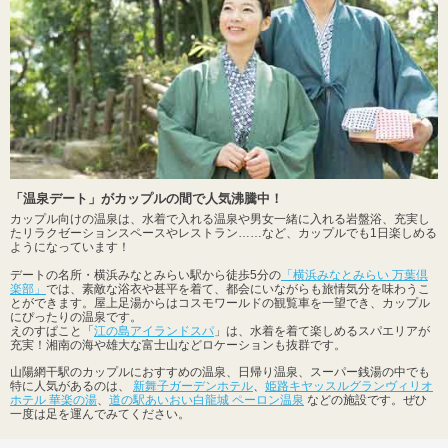
「温泉デート」がカップルの間で人気沸騰中！
カップル向けの温泉は、水着で入れる温泉や男女一緒に入れる岩盤浴、充実し
たリラクゼーションスペースやレストラン……など、カップルでも1日楽しめる
ようになっています！
デートの名所・横浜みなとみらい駅から徒歩5分の
「横浜みなとみらい 万葉倶
楽部」
では、素敵な浴衣や甚平を着て、都会にいながらも旅情気分を味わうこ
とができます。屋上足湯からはコスモワールドの観覧車を一望でき、カップル
にぴったりの温泉です。
えのすぱこと「
江の島アイランドスパ
」は、水着を着て楽しめるスパエリアが
充実！湘南の海や雄大な富士山などロケーションも抜群です。
山陽網干駅のカップルにおすすめの温泉、日帰り温泉、スーパー銭湯の中でも
特に人気があるのは、
新舞子ガーデンホテル
、
姫路キヤッスルグランヴィリオ
ホテル 華楽の湯
、
道の駅あいおい白龍城 ペーロン温泉
などの施設です。ぜひ
一度は足を運んでみてください。