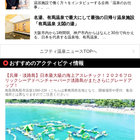
温浴施設で働く方々をインタビューする企画「温泉のお仕
湯です。そのお湯をリーズナブルに体験できる健康ランドや
事」。
スーパー銭湯があったら……。今回はそんな希望に沿う施設
第2弾はニフティ温泉年間ランキング2018で全国総合ランキ
も含め、おすすめのスパ銭をピックアップしてご紹介してい
ング西日本1位、2年連続「ベストオブ宿泊賞」に輝いた
きます！
名湯、有馬温泉で最大にして最強の日帰り温泉施設
「神戸みなと温泉 蓮」の魅力に迫りました！
「有馬温泉 太閤の湯」
大阪市内から1時間弱、神戸市内からはなんと30分で向かえ
る、日本を代表する温泉地、有馬温泉。
そのなかでも最大の規模を誇る「有馬温泉 太閤の湯」は、
有名な「金泉」と「銀泉」に加え、人工のの炭酸泉まで楽し
める、ある意味「最強」ともいえる施設です。
ニフティ温泉ニュースTOPへ
今回は自慢のお湯をメインにその魅力の数々を紹介します！
おすすめのアクティビティ情報
【兵庫・淡路島】日本最大級の海上アスレチック！２０２６フロ
リックシーアドベンチャーパーク淡路島がまたさらにグレードア
ップ！
鳥取県鳥取市浜坂1390‐228（こちらは事務局所在地となり、開催場所や受付、集合
場所とは異なりますのでご注意ください）