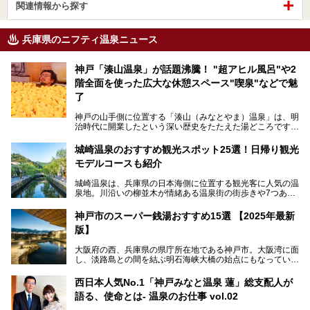
関連情報から探す
兵庫県のニフティ温泉ニュース
神戸「湊山温泉」が話題沸騰！ "超アヒル風呂"や2
階全面を使った広大な休憩スペース"喫泉"などで魅
了
神戸の山手側に位置する「湊山（みなとやま）温泉」は、明
治時代に開業したという深い歴史をたたえた湯どころです。
そんな長寿の温泉が今、話題となっています。理由は湯船い
っぱいに浮かぶアヒルちゃん。さらに、ゆったりくつろげて
城崎温泉のおすすめ観光スポット25選！日帰り観光
コワーキングも可能な休憩スペースも人気に。斬新な企画や
モデルコースも紹介
設備で人々をアッと驚かせる湊山温泉の魅力をリポートしま
す。
城崎温泉は、兵庫県の日本海側に位置する観光客に人気の温
泉地。川沿いの柳並木が情緒ある温泉街の街歩きや7つある
外湯巡り、ロープウェイからの絶景、冬のカニ料理などで知
られています。鉄道の駅から温泉街が近く、歩いて回るのに
神戸市のスーパー銭湯おすすめ15選 【2025年最新
ちょうどよい規模で、日帰りでの訪問にもおすすめです。
版】
この記事では、城崎温泉と周辺の見どころから厳選した25
大阪府の西、兵庫県の県庁所在地である神戸市。大阪湾に面
の観光スポットをピックアップ。温泉やご当地グルメなどを
し、淡路島との間を結ぶ明石海峡大橋の始点にもなっていま
盛り込んだ日帰り観光モデルコースも紹介しているので、ぜ
す。古くから港町として栄え、異国情緒の残る異人館街や中
ひ参考にしてくださいね！
華街をはじめ、きらびやかに発展したハーバーランドなど、
西日本人気No.1「神戸みなと温泉 蓮」総支配人が
人気観光スポットもめじろ押しです。
語る、使命とは- 温泉のお仕事 vol.02
そして、温泉好きの視点から見ると、神戸市といえば何とい
っても「有馬温泉」。日本三古湯の一角をなす、歴史ある名