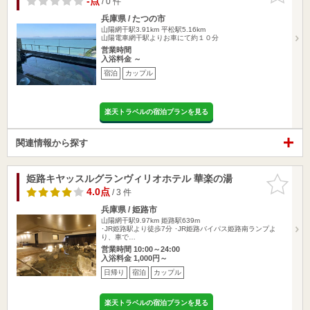
-点
/ 0 件
兵庫県 / たつの市
山陽網干駅3.91km
平松駅5.16km
山陽電車網干駅よりお車にて約１０分
営業時間
入浴料金 ～
宿泊
カップル
楽天トラベルの宿泊プランを見る
関連情報から探す
姫路キヤッスルグランヴィリオホテル 華楽の湯
お気に入
りに追加
4.0点
/ 3 件
兵庫県 / 姫路市
山陽網干駅9.97km
姫路駅639m
･JR姫路駅より徒歩7分 ･JR姫路バイパス姫路南ランプよ
り、車で…
営業時間 10:00～24:00
入浴料金 1,000円～
日帰り
宿泊
カップル
楽天トラベルの宿泊プランを見る