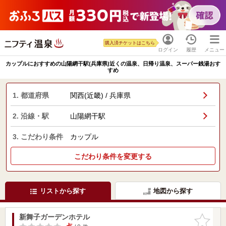
購入済チケットはこちら
ログイン
履歴
メニュー
カップルにおすすめの山陽網干駅(兵庫県)近くの温泉、日帰り温泉、スーパー銭湯おす
すめ
1. 都道府県
関西(近畿) / 兵庫県
2. 沿線・駅
山陽網干駅
3. こだわり条件
カップル
こだわり条件を変更する
リストから探す
地図から探す
新舞子ガーデンホテル
お気に入
りに追加