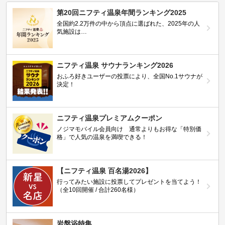
第20回ニフティ温泉年間ランキング2025
全国約2.2万件の中から頂点に選ばれた、2025年の人
気施設は…
ニフティ温泉 サウナランキング2026
おふろ好きユーザーの投票により、全国No.1サウナが
決定！
ニフティ温泉プレミアムクーポン
ノジマモバイル会員向け 通常よりもお得な「特別価
格」で人気の温泉を満喫できる！
【ニフティ温泉 百名湯2026】
行ってみたい施設に投票してプレゼントを当てよう！
（全10回開催 / 合計260名様）
岩盤浴特集