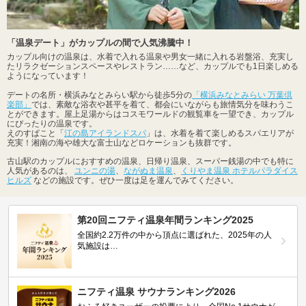
「温泉デート」がカップルの間で人気沸騰中！
カップル向けの温泉は、水着で入れる温泉や男女一緒に入れる岩盤浴、充実し
たリラクゼーションスペースやレストラン……など、カップルでも1日楽しめる
ようになっています！
デートの名所・横浜みなとみらい駅から徒歩5分の
「横浜みなとみらい 万葉倶
楽部」
では、素敵な浴衣や甚平を着て、都会にいながらも旅情気分を味わうこ
とができます。屋上足湯からはコスモワールドの観覧車を一望でき、カップル
にぴったりの温泉です。
えのすぱこと「
江の島アイランドスパ
」は、水着を着て楽しめるスパエリアが
充実！湘南の海や雄大な富士山などロケーションも抜群です。
古山駅のカップルにおすすめの温泉、日帰り温泉、スーパー銭湯の中でも特に
人気があるのは、
ユンニの湯
、
ながぬま温泉
、
くりやま温泉 ホテルパラダイス
ヒルズ
などの施設です。ぜひ一度は足を運んでみてください。
第20回ニフティ温泉年間ランキング2025
全国約2.2万件の中から頂点に選ばれた、2025年の人
気施設は…
ニフティ温泉 サウナランキング2026