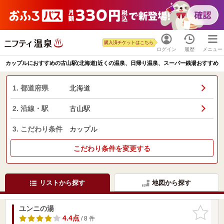
購入済チケットはこちら
ログイン
履歴
メニュー
カップルにおすすめの古山駅(北海道)近くの温泉、日帰り温泉、スーパー銭湯おすすめ
1. 都道府県
北海道
2. 沿線・駅
古山駅
3. こだわり条件
カップル
こだわり条件を変更する
リストから探す
地図から探す
ユンニの湯
お気に入
りに追加
4.4点
/ 8 件