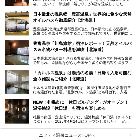
会」において、熱波師「熱ごり」が4冠を達成しました！
このたび、バルクオム賞の受賞を記念して、熱ごりさんの活
動拠点である北海道の銭湯「湯屋・サーモン」にて、メンズ
日本最北の温泉郷「豊富温泉」世界的に希少な天然
スキンケアブランド バルクオムの「ONE DAY KIT」を数量
オイルバスを徹底紹介【北海道】
限定でプレゼントいたします。
老若男女問わず、多くの方にご体験いただける製品ですの
豊富温泉(北海道天塩郡豊富町)は、日本最北にある温泉郷。
で、ぜひお試しください。※6月13日配布開始、なくなり次
温泉に石油成分を含有することで知られており、世界的にも
第終了
大変希少な泉質です。また、油分が乾癬やアトピー性皮膚炎
に特効があると言われ、遠隔地ながらも全国から湯治・療養
───
豊富温泉「川島旅館」宿泊レポート！天然オイルバ
目的で多くの人々が訪れます。
提供元：株式会社バルクオム【PR】
ス＆名物バター料理を満喫【北海道】
この記事は株式会社バルクオム商品のPR記事です。
今回、四半世紀以上に渡り全国の温泉を巡り続ける筆者が現
日本最北の温泉郷とされる豊富温泉。油分を含む特殊な泉質
地体験し、独自の視点で豊富温泉の“天然オイルバス”をレポ
で知られ、遠隔地ながらも全国から多くの湯治客や温泉ファ
ート。温泉地概要や日帰り入浴施設をはじめ、宿泊施設・ア
ンが訪れる地です。
クセスまで徹底紹介します！
「カルルス温泉」は湯治の名湯！日帰り入浴可能な
「川島旅館」は、豊富温泉の開湯当初から営業する老舗旅
全３施設もご紹介【北海道】
館。とりわけ温泉の良さと名物のバター料理に定評があり、
口コミの評判も非常に高い宿。今回は筆者自ら宿泊し、自慢
カルルス温泉(北海道登別市)は、国民保養温泉地や名湯百選
の温泉や料理をはじめ、パブリックスペース・客室など宿の
にも選ばれた名湯。“登別カルルス温泉”とも呼ばれ、入浴剤
全貌を徹底的にご紹介します！
としてその名を聞いたことがある方も多いでしょう。観光色
豊かな登別温泉とは対照的な存在で、今も湯治場的な要素が
NEW：札幌市に「休日ビルヂング」がオープン！
残る閑静な温泉地です。
温浴施設「休日湯」も宿泊も楽しめる
今回、四半世紀以上に渡り全国の温泉を巡り続ける筆者が現
札幌市南区・定山渓エリアに、温浴施設「休日湯（きゅうじ
地体験し、カルルス温泉をご紹介。温泉地の概要や泉質解説
つゆ）」が、2025年4月24日にオープンしました！ 定山
をはじめ、日帰り入浴可能な全３施設の紹介・周辺観光・ア
渓の新たなランドマーク「休日ビルヂング」として誕生した
クセスまで徹底紹介します！
この施設は、温泉・サウナの「休日湯」・ラウンジの「THE
LOUNGE DAYOF」・グルメ「休日洋麺店」・ホテル「エク
ニフティ温泉ニュースTOPへ