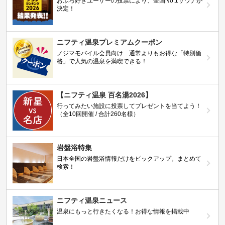
おふろ好きユーザーの投票により、全国No.1サウナが
決定！
ニフティ温泉プレミアムクーポン
ノジマモバイル会員向け 通常よりもお得な「特別価
格」で人気の温泉を満喫できる！
【ニフティ温泉 百名湯2026】
行ってみたい施設に投票してプレゼントを当てよう！
（全10回開催 / 合計260名様）
岩盤浴特集
日本全国の岩盤浴情報だけをピックアップ。まとめて
検索！
ニフティ温泉ニュース
温泉にもっと行きたくなる！お得な情報を掲載中