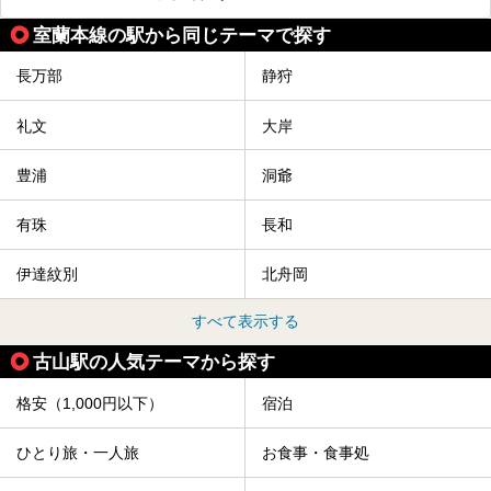
スクラメーションホテル」で構成された、まさに大人の癒し
空間。
室蘭本線の駅から同じテーマで探す
今回は、そんな「休日ビルヂング」の魅力を5つのポイント
からご紹介します。
長万部
静狩
礼文
大岸
豊浦
洞爺
有珠
長和
伊達紋別
北舟岡
すべて表示する
古山駅の人気テーマから探す
格安（1,000円以下）
宿泊
ひとり旅・一人旅
お食事・食事処