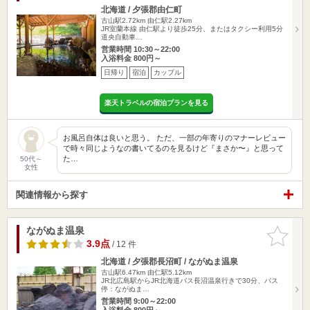
北海道 / 夕張郡由仁町
古山駅2.72km
由仁駅2.27km
JR室蘭本線 由仁駅より徒歩25分、またはタクシー利用5分
道央自動車…
営業時間 10:30～22:00
入浴料金 800円～
日帰り
宿泊
カップル
楽天トラベルの宿泊プランを見る
お風呂自体は良いと思う。 ただ、一部の年寄りのマナーレビュー
で時々同じようなの書いてるのを見るけど『まさか〜』と思って
た…
50代～
女性
関連情報から探す
ながぬま温泉
お気に入
りに追加
3.9点
/ 12 件
北海道 / 夕張郡長沼町 / ながぬま温泉
古山駅6.47km
由仁駅5.12km
JR北広島駅からJR北海道バス長沼温泉行きで30分、バス
停：ながぬま…
営業時間 9:00～22:00
入浴料金 800円～