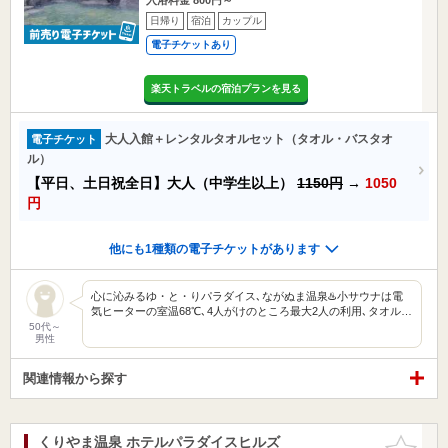
日帰り
宿泊
カップル
電子チケットあり
楽天トラベルの宿泊プランを見る
大人入館＋レンタルタオルセット（タオル・バスタオ
電子チケット
ル）
【平日、土日祝全日】大人（中学生以上）
1150円
→
1050
円
他にも1種類の電子チケットがあります
心に沁みるゆ・と・りパラダイス､ながぬま温泉♨️小サウナは電
気ヒーターの室温68℃､4人がけのところ最大2人の利用､タオル…
50代～
男性
関連情報から探す
くりやま温泉 ホテルパラダイスヒルズ
お気に入