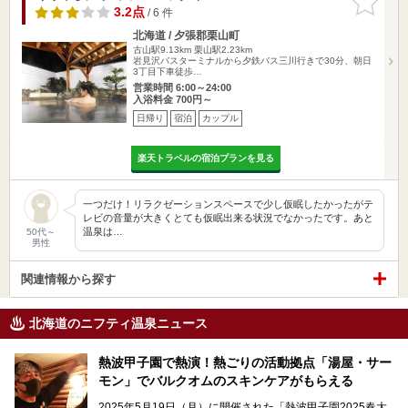
りに追加
3.2点
/ 6 件
北海道 / 夕張郡栗山町
古山駅9.13km
栗山駅2.23km
岩見沢バスターミナルから夕鉄バス三川行きで30分、朝日
3丁目下車徒歩…
営業時間 6:00～24:00
入浴料金 700円～
日帰り
宿泊
カップル
楽天トラベルの宿泊プランを見る
一つだけ！リラクゼーションスペースで少し仮眠したかったがテ
レビの音量が大きくとても仮眠出来る状況でなかったです。あと
温泉は…
50代～
男性
関連情報から探す
北海道のニフティ温泉ニュース
熱波甲子園で熱演！熱ごりの活動拠点「湯屋・サー
モン」でバルクオムのスキンケアがもらえる
2025年5月19日（月）に開催された「熱波甲子園2025春大