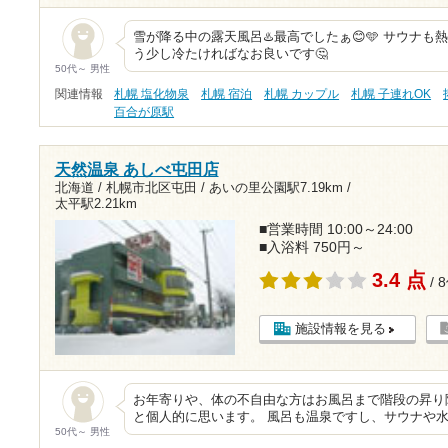
雪が降る中の露天風呂♨️最高でしたぁ😊🩵 サウナも熱
う少し冷たければなお良いです🤔
50代～ 男性
関連情報
札幌 塩化物泉
札幌 宿泊
札幌 カップル
札幌 子連れOK
百合が原駅
天然温泉 あしべ屯田店
北海道 / 札幌市北区屯田 /
あいの里公園駅7.19km
/
太平駅2.21km
■営業時間 10:00～24:00
■入浴料 750円～
3.4 点
/ 
施設情報を見る
お年寄りや、体の不自由な方はお風呂まで階段の昇り
と個人的に思います。 風呂も温泉ですし、サウナや
50代～ 男性