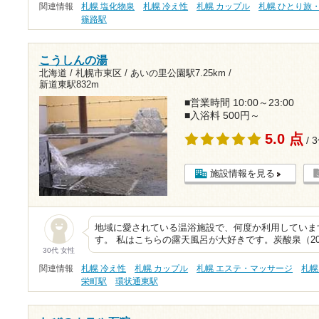
関連情報
札幌 塩化物泉
札幌 冷え性
札幌 カップル
札幌 ひとり旅
篠路駅
こうしんの湯
北海道 / 札幌市東区 /
あいの里公園駅7.25km
/
新道東駅832m
■営業時間 10:00～23:00
■入浴料 500円～
5.0 点
/ 
施設情報を見る
地域に愛されている温浴施設で、何度か利用していま
す。 私はこちらの露天風呂が大好きです。炭酸泉（20
30代 女性
関連情報
札幌 冷え性
札幌 カップル
札幌 エステ・マッサージ
札幌
栄町駅
環状通東駅