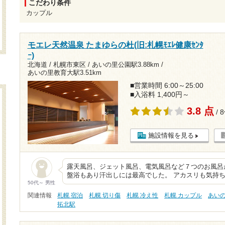
こだわり条件
カップル
モエレ天然温泉 たまゆらの杜(旧:札幌ﾓｴﾚ健康ｾﾝﾀ
ｰ)
北海道 / 札幌市東区 /
あいの里公園駅3.88km
/
あいの里教育大駅3.51km
■営業時間 6:00～25:00
■入浴料 1,400円～
3.8 点
/ 
施設情報を見る
露天風呂、ジェット風呂、電気風呂など７つのお風呂
盤浴もあり汗出しには最高でした。 アカスリも気持
50代～ 男性
関連情報
札幌 宿泊
札幌 切り傷
札幌 冷え性
札幌 カップル
あい
拓北駅