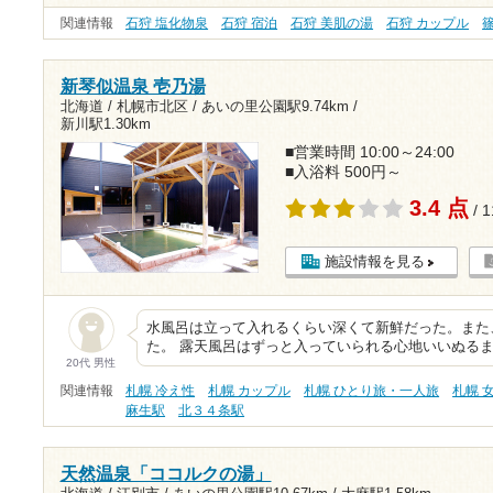
関連情報
石狩 塩化物泉
石狩 宿泊
石狩 美肌の湯
石狩 カップル
新琴似温泉 壱乃湯
北海道 / 札幌市北区 /
あいの里公園駅9.74km
/
新川駅1.30km
■営業時間 10:00～24:00
■入浴料 500円～
3.4 点
/ 
施設情報を見る
水風呂は立って入れるくらい深くて新鮮だった。また
た。 露天風呂はずっと入っていられる心地いいぬる
20代 男性
関連情報
札幌 冷え性
札幌 カップル
札幌 ひとり旅・一人旅
札幌 
麻生駅
北３４条駅
天然温泉「ココルクの湯」