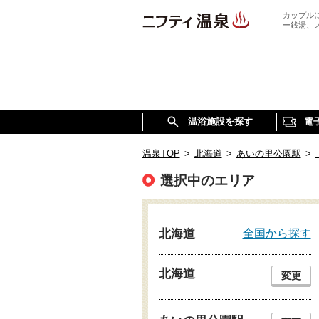
カップル
ー銭湯、
温浴施設を探す
電
温泉TOP
>
北海道
>
あいの里公園駅
>
選択中のエリア
全国から探す
北海道
北海道
変更