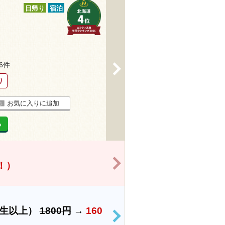
日帰り
宿泊
36件
>
り
お気に入りに追加
る
>
得！）
学生以上）
1800円
→
160
>