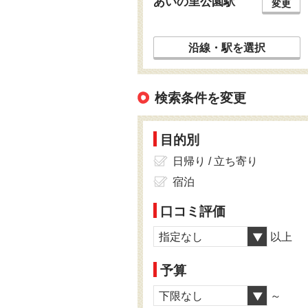
あいの里公園駅
変更
沿線・駅を選択
検索条件を変更
目的別
日帰り / 立ち寄り
宿泊
口コミ評価
指定なし
以上
予算
下限なし
～