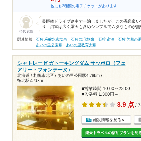
他にも2種類の電子チケットがあります
長距離ドライブ途中で一泊しましたが、この温泉良い
り、浴室は広く露天も含めシンプルでムダなものが無
40代 女性
関連情報
石狩 炭酸水素塩泉
石狩 塩化物泉
石狩 宿泊
石狩 美肌の
あいの里公園駅
あいの里教育大駅
シャトレーゼ ガトーキングダム サッポロ（フェ
アリー・フォンテーヌ）
北海道 / 札幌市北区 /
あいの里公園駅4.79km
/
拓北駅2.71km
■営業時間 10:00～23:00
■入浴料 1,300円～
3.9 点
/ 
施設情報を見る
楽天トラベルの宿泊プランを見