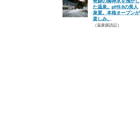
奇跡の御神水を沸かし
た温泉。pH9.6の美人
泉質。本格オープンが
楽しみ。
（温泉探訪記）