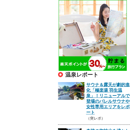
温泉レポート
サウナ＆露天が劇的進
化「極楽湯 羽生温
泉」！リニューアルで
登場のバレルサウナや
女性専用エリアをレポ
ート
（突レポ）