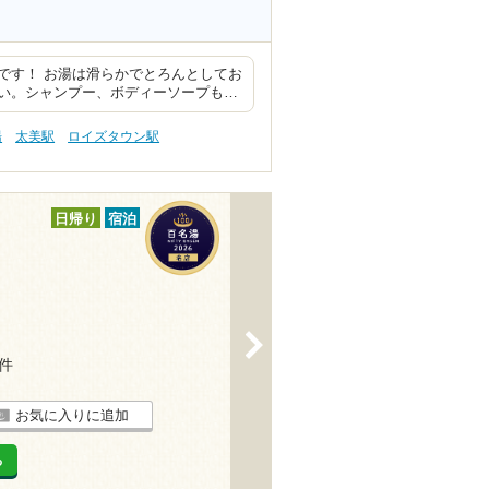
です！ お湯は滑らかでとろんとしてお
い。シャンプー、ボディーソープも…
湯
太美駅
ロイズタウン駅
日帰り
宿泊
>
7件
お気に入りに追加
る