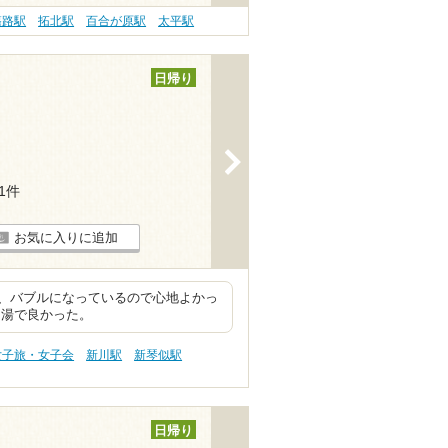
篠路駅
拓北駅
百合が原駅
太平駅
日帰り
>
11件
お気に入りに追加
、バブルになっているので心地よかっ
ま湯で良かった。
女子旅・女子会
新川駅
新琴似駅
日帰り