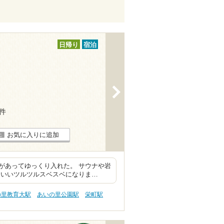
日帰り
宿泊
>
8件
お気に入りに追加
があってゆっくり入れた。 サウナや岩
ちいいツルツルスベスベになりま…
の里教育大駅
あいの里公園駅
栄町駅