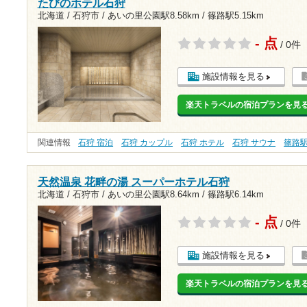
たびのホテル石狩
北海道 / 石狩市 /
あいの里公園駅8.58km
/
篠路駅5.15km
- 点
/ 0件
施設情報を見る
楽天トラベルの宿泊プランを見
関連情報
石狩 宿泊
石狩 カップル
石狩 ホテル
石狩 サウナ
篠路
天然温泉 花畔の湯 スーパーホテル石狩
北海道 / 石狩市 /
あいの里公園駅8.64km
/
篠路駅6.14km
- 点
/ 0件
施設情報を見る
楽天トラベルの宿泊プランを見