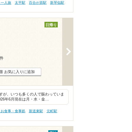
・一人旅
太平駅
百合が原駅
新琴似駅
日帰り
>
3件
お気に入りに追加
すが、いつも多くの人で賑わっていま
26年6月現在は月・水・金…
 お食事・食事処
新道東駅
元町駅