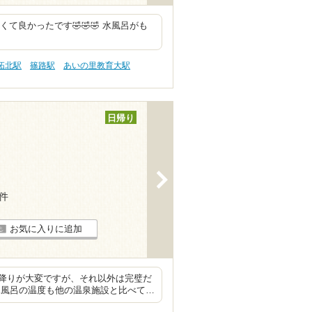
くて良かったです🤣🤣🤣 水風呂がも
拓北駅
篠路駅
あいの里教育大駅
日帰り
>
8件
お気に入りに追加
降りが大変ですが、それ以外は完璧だ
水風呂の温度も他の温泉施設と比べて…