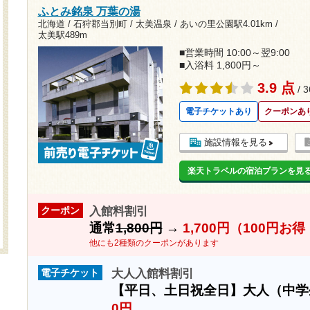
ふとみ銘泉 万葉の湯
北海道 / 石狩郡当別町 / 太美温泉 /
あいの里公園駅4.01km
/
太美駅489m
■営業時間 10:00～翌9:00
■入浴料 1,800円～
3.9 点
/ 
電子チケットあり
クーポンあ
施設情報を見る
楽天トラベルの宿泊プランを見
入館料割引
クーポン
通常
1,800円
→
1,700円（100円お
他にも2種類のクーポンがあります
大人入館料割引
電子チケット
【平日、土日祝全日】大人（中
0円