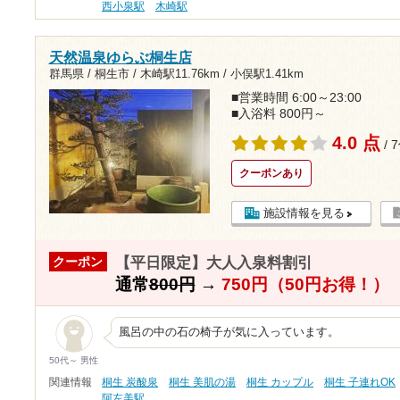
西小泉駅
木崎駅
天然温泉ゆらぶ桐生店
群馬県 / 桐生市 /
木崎駅11.76km
/
小俣駅1.41km
■営業時間 6:00～23:00
■入浴料 800円～
4.0 点
/ 
クーポンあり
施設情報を見る
【平日限定】大人入泉料割引
クーポン
通常
800円
→
750円（50円お得！）
風呂の中の石の椅子が気に入っています。
50代～ 男性
関連情報
桐生 炭酸泉
桐生 美肌の湯
桐生 カップル
桐生 子連れOK
阿左美駅