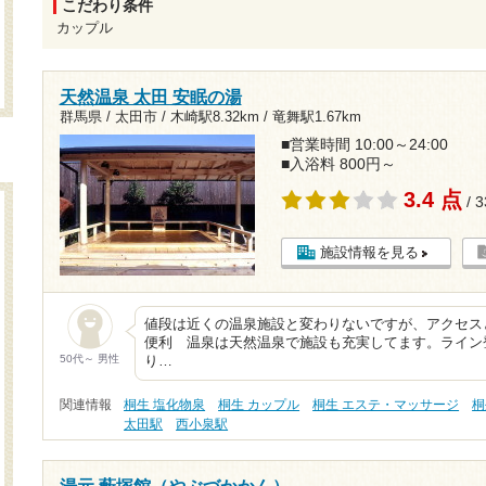
こだわり条件
カップル
天然温泉 太田 安眠の湯
群馬県 / 太田市 /
木崎駅8.32km
/
竜舞駅1.67km
■営業時間 10:00～24:00
■入浴料 800円～
3.4 点
/ 
施設情報を見る
値段は近くの温泉施設と変わりないですが、アクセス
便利 温泉は天然温泉で施設も充実してます。ライン
50代～ 男性
り…
関連情報
桐生 塩化物泉
桐生 カップル
桐生 エステ・マッサージ
桐
太田駅
西小泉駅