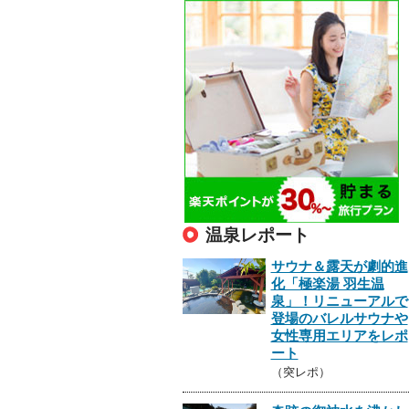
温泉レポート
サウナ＆露天が劇的進
化「極楽湯 羽生温
泉」！リニューアルで
登場のバレルサウナや
女性専用エリアをレポ
ート
（突レポ）