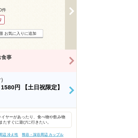
>
10件
り
お気に入りに追加
お食事
>
付）
）
1580円
【土日祝限定】
>
ライヤーがあったり、食べ物や飲み物
またすぐに遊びに行きたい。
周辺 冷え性
熊谷・深谷周辺 カップル