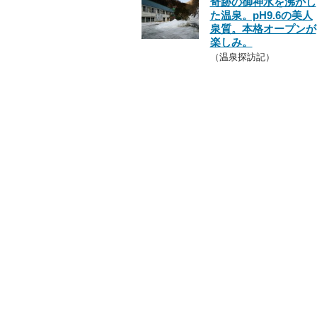
奇跡の御神水を沸かし
た温泉。pH9.6の美人
泉質。本格オープンが
楽しみ。
（温泉探訪記）