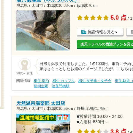
湯元 藪塚館（やぶづかかん）
群馬県 / 太田市 /
木崎駅10.38km
/
藪塚駅767m
5.0 点
/ 
施設情報を見る
楽天トラベルの宿泊プランを見
日帰り温泉で利用しました。1名1000円。事前に予約
泉はさらっとしたお湯のイメージでしたが、こちらは
50代～ 女性
関連情報
桐生 宿泊
桐生 カップル
桐生 女子旅・女子会
桐生 駅近
新桐生駅
治良門橋駅
天然温泉湯楽部 太田店
群馬県 / 太田市 /
木崎駅10.56km
/
野州山辺駅1.78km
■営業時間 10:00～24:00
■入浴料 830円～
3.8 点
/ 