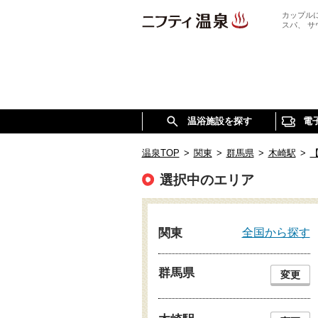
カップル
スパ、 
温浴施設を探す
電
温泉TOP
>
関東
>
群馬県
>
木崎駅
>
選択中のエリア
全国から探す
関東
群馬県
変更