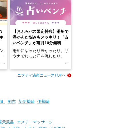
の
【おふろパス限定特典】湯船で
キ
浮かんだ悩みもスッキリ！「占
いベンチ」が毎月10分無料
ン
湯船にゆったり浸かったり、サ
ロー
ウナでじっと汗を流したり。
る
名
e-
ニフティ温泉ニュースTOPへ
い
そんな「一人でぼんやり過ごす
時間」、ふだん後回しにしてい
た「これからのこと」や「ちょ
っとした悩み」が、頭に浮かん
でくることはありませんか？
境町
剛志
新伊勢崎
伊勢崎
お風呂でリラックスしているか
露天風呂
エステ・マッサージ
らこそ向き合える、大切な自分