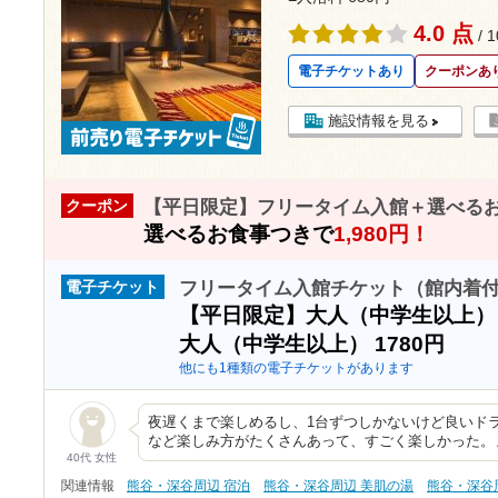
4.0 点
/ 
電子チケットあり
クーポンあ
施設情報を見る
【平日限定】フリータイム入館＋選べる
クーポン
選べるお食事つきで
1,980円！
フリータイム入館チケット（館内着
電子チケット
【平日限定】大人（中学生以上
大人（中学生以上）
1780円
他にも1種類の電子チケットがあります
夜遅くまで楽しめるし、1台ずつしかないけど良いド
など楽しみ方がたくさんあって、すごく楽しかった。
40代 女性
関連情報
熊谷・深谷周辺 宿泊
熊谷・深谷周辺 美肌の湯
熊谷・深谷