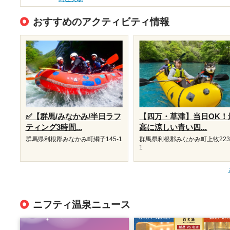
おすすめのアクティビティ情報
✅【群馬/みなかみ/半日ラフ
【四万・草津】当日OK！
ティング3時間...
高に涼しい青い四...
群馬県利根郡みなかみ町綱子145-1
群馬県利根郡みなかみ町上牧223
1
ニフティ温泉ニュース