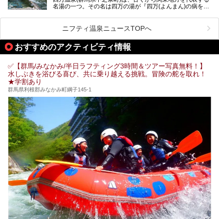
肌湯をはじめ、館内の魅力をたっぷりとご紹介します！
名湯の一つ。その名は四万の湯が『四万(よんまん)の病を癒
す霊泉』であるとする伝説に由来し、現代においても多くの
観光客で賑わう人気温泉地です。
ニフティ温泉ニュースTOPへ
「中生館」は四万温泉最奥に位置し、秘境感漂う老舗宿。泉
質の良さ(特に美人湯効果)に定評があり、知る人ぞ知る穴場
おすすめのアクティビティ情報
的存在です。今回は筆者自ら宿泊し、自慢の温泉をはじめ食
事・客室・共有スペースなど、宿の全貌を徹底紹介します。
✅【群馬/みなかみ/半日ラフティング3時間＆ツアー写真無料！】
水しぶきを浴びる喜び、共に乗り越える挑戦。冒険の舵を取れ！
★学割あり
群馬県利根郡みなかみ町綱子145-1