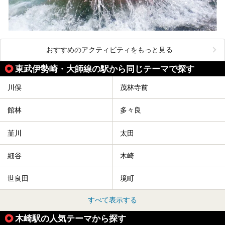
おすすめのアクティビティをもっと見る
東武伊勢崎・大師線の駅から同じテーマで探す
川俣
茂林寺前
館林
多々良
韮川
太田
細谷
木崎
世良田
境町
すべて表示する
木崎駅の人気テーマから探す