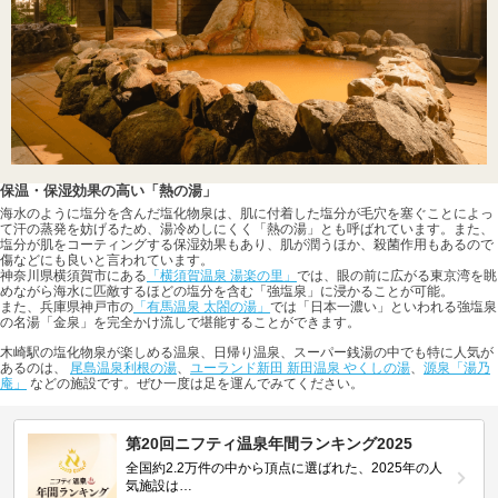
保温・保湿効果の高い「熱の湯」
海水のように塩分を含んだ塩化物泉は、肌に付着した塩分が毛穴を塞ぐことによっ
て汗の蒸発を妨げるため、湯冷めしにくく「熱の湯」とも呼ばれています。また、
塩分が肌をコーティングする保湿効果もあり、肌が潤うほか、殺菌作用もあるので
傷などにも良いと言われています。
神奈川県横須賀市にある
「横須賀温泉 湯楽の里」
では、眼の前に広がる東京湾を眺
めながら海水に匹敵するほどの塩分を含む「強塩泉」に浸かることが可能。
また、兵庫県神戸市の
「有馬温泉 太閤の湯」
では「日本一濃い」といわれる強塩泉
の名湯「金泉」を完全かけ流しで堪能することができます。
木崎駅の塩化物泉が楽しめる温泉、日帰り温泉、スーパー銭湯の中でも特に人気が
あるのは、
尾島温泉利根の湯
、
ユーランド新田 新田温泉 やくしの湯
、
源泉「湯乃
庵」
などの施設です。ぜひ一度は足を運んでみてください。
第20回ニフティ温泉年間ランキング2025
全国約2.2万件の中から頂点に選ばれた、2025年の人
気施設は…