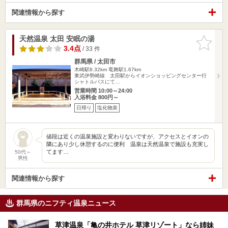
関連情報から探す
天然温泉 太田 安眠の湯
お気に入
りに追加
3.4点
/ 33 件
群馬県 / 太田市
木崎駅8.32km
竜舞駅1.67km
東武伊勢崎線 太田駅からイオンショッピングセンター行
シャトルバスにて…
営業時間 10:00～24:00
入浴料金 800円～
日帰り
塩化物泉
値段は近くの温泉施設と変わりないですが、アクセスとイオンの
隣にあり少し休憩するのに便利 温泉は天然温泉で施設も充実し
てます…
50代～
男性
関連情報から探す
群馬県のニフティ温泉ニュース
草津温泉「亀の井ホテル 草津リゾート」なら姉妹