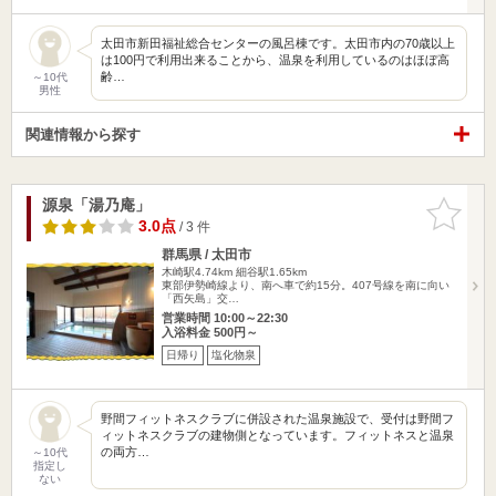
太田市新田福祉総合センターの風呂棟です。太田市内の70歳以上
は100円で利用出来ることから、温泉を利用しているのはほぼ高
齢…
～10代
男性
関連情報から探す
源泉「湯乃庵」
お気に入
りに追加
3.0点
/ 3 件
群馬県 / 太田市
木崎駅4.74km
細谷駅1.65km
東部伊勢崎線より、南へ車で約15分。407号線を南に向い
「西矢島」交…
営業時間 10:00～22:30
入浴料金 500円～
日帰り
塩化物泉
野間フィットネスクラブに併設された温泉施設で、受付は野間フ
ィットネスクラブの建物側となっています。フィットネスと温泉
の両方…
～10代
指定し
ない