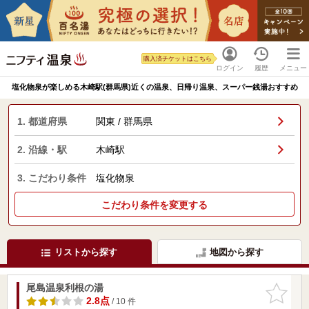
購入済チケットはこちら
ログイン
履歴
メニュー
塩化物泉が楽しめる木崎駅(群馬県)近くの温泉、日帰り温泉、スーパー銭湯おすすめ
1. 都道府県
関東 / 群馬県
2. 沿線・駅
木崎駅
3. こだわり条件
塩化物泉
こだわり条件を変更する
リストから探す
地図から探す
尾島温泉利根の湯
お気に入
りに追加
2.8点
/ 10 件