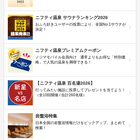
ニフティ温泉 サウナランキング2026
おふろ好きユーザーの投票により、全国No.1サウナが
決定！
ニフティ温泉プレミアムクーポン
ノジマモバイル会員向け 通常よりもお得な「特別価
格」で人気の温泉を満喫できる！
【ニフティ温泉 百名湯2026】
行ってみたい施設に投票してプレゼントを当てよう！
（全10回開催 / 合計260名様）
岩盤浴特集
日本全国の岩盤浴情報だけをピックアップ。まとめて
検索！