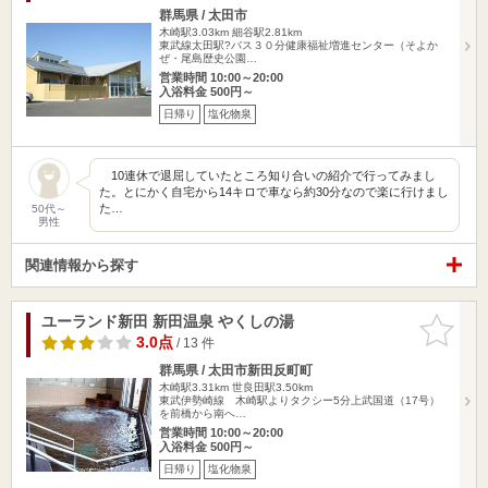
群馬県 / 太田市
木崎駅3.03km
細谷駅2.81km
東武線太田駅?バス３０分健康福祉増進センター（そよか
ぜ・尾島歴史公園…
営業時間 10:00～20:00
入浴料金 500円～
日帰り
塩化物泉
10連休で退屈していたところ知り合いの紹介で行ってみまし
た。とにかく自宅から14キロで車なら約30分なので楽に行けまし
た…
50代～
男性
関連情報から探す
ユーランド新田 新田温泉 やくしの湯
お気に入
りに追加
3.0点
/ 13 件
群馬県 / 太田市新田反町町
木崎駅3.31km
世良田駅3.50km
東武伊勢崎線 木崎駅よりタクシー5分上武国道（17号）
を前橋から南へ…
営業時間 10:00～20:00
入浴料金 500円～
日帰り
塩化物泉