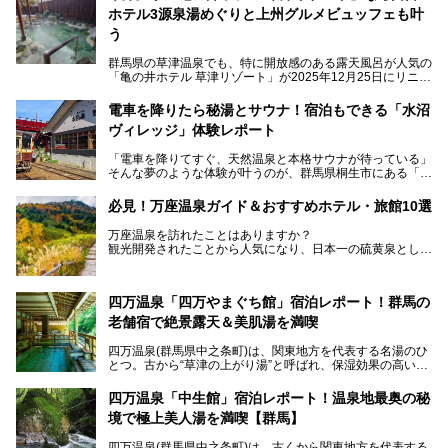
ホテル3源泉湯めぐりと上州グルメビュッフェも叶
う
群馬県の草津温泉でも、特に開放感のある露天風呂が人気の
「亀の井ホテル 草津リゾート」が2025年12月25日にリニュ
ーアルオープンしました。
ロビーや客室が綺麗になって、上州グルメにこだわったビュ
電車を降りたら秘湯とサウナ！宿泊もできる「水沼
ッフェも人気！アクセスはシャトルバスで楽々、さらに草津
ヴィレッジ」体験レポート
温泉にある姉妹ホテルの「草津温泉 大東舘」「亀の井ホテ
ル 草津湯畑」の湯めぐりまで楽しめます。
「電車を降りてすぐ、天然温泉と本格サウナが待っている」
そんな夢のような体験が叶うのが、群馬県桐生市にある「駅
今回はそんな「亀の井ホテル 草津リゾート」を徹底レポー
の天然温泉&サウナの森 水沼ヴィレッジ」です。
ト！
日帰り温泉の「水沼の湯」と宿泊もできる「サウナの森」、
必見！万座温泉ガイド＆おすすめホテル・旅館10選
２つのエリアがあります。
───
提供元：アイコニア・ホスピタリティ株式会社【PR】
万座温泉を訪れたことはありますか？
今回は、その中でも特にユニークな駅直結の「水沼の湯」の
この記事は亀の井ホテル 草津リゾートのPR記事です。
観光開発されたことから人気になり、日本一の硫黄泉として
魅力に焦点を当て、温泉好き、サウナー、そして電車旅好き
も有名な温泉地です。
も必見の、心と体がリフレッシュする水沼ヴィレッジの体験
レポートをお届けします。
万座温泉が何県にあるのか、どんな温泉なのか、知らない方
四万温泉「四万やまぐち館」宿泊レポート！群馬の
も多いかもしれません。
老舗宿で絶景露天＆美肌湯を満喫
そこで筆者である私が実際に行ってみました！万座温泉の楽
しみ方や周辺の観光地を解説します。
四万温泉(群馬県中之条町)は、関東地方を代表する名湯のひ
また、日帰り入浴できる温泉から混浴可能な温泉まで、おす
とつ。古から“草津の上がり湯”と呼ばれ、保湿効果の高い美
すめの入浴施設もご紹介します！
肌湯として有名な存在です。
四万温泉「中生館」宿泊レポート！温泉地最奥の秘
「四万やまぐち館」は、この地を代表する旅館の一つ。日帰
境で極上美人湯を満喫【群馬】
り入浴も可能ですが、やはり宿泊してじっくり楽しむのがベ
スト。今回は筆者自ら宿泊し、人気の絶景露天風呂＆極上美
四万温泉(群馬県中之条町)は、古くから関東地方を代表する