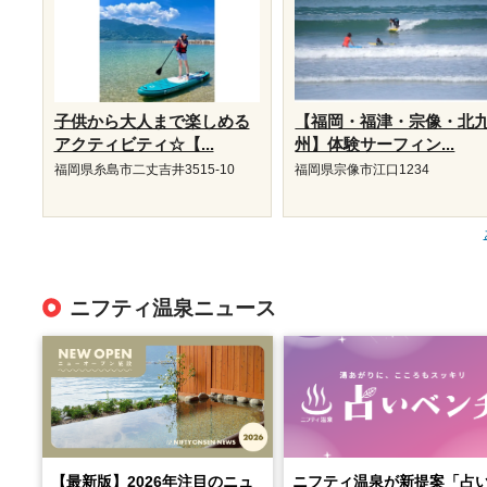
子供から大人まで楽しめる
【福岡・福津・宗像・北
アクティビティ☆【...
州】体験サーフィン...
福岡県糸島市二丈吉井3515-10
福岡県宗像市江口1234
ニフティ温泉ニュース
【最新版】2026年注目のニュ
ニフティ温泉が新提案「占