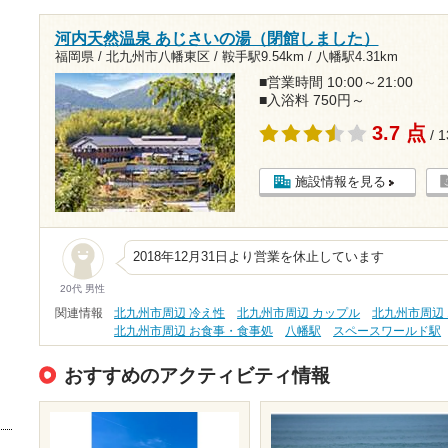
河内天然温泉 あじさいの湯（閉館しました）
福岡県 / 北九州市八幡東区 /
鞍手駅9.54km
/
八幡駅4.31km
■営業時間 10:00～21:00
■入浴料 750円～
3.7 点
/ 
施設情報を見る
2018年12月31日より営業を休止しています
20代 男性
関連情報
北九州市周辺 冷え性
北九州市周辺 カップル
北九州市周辺
北九州市周辺 お食事・食事処
八幡駅
スペースワールド駅
おすすめのアクティビティ情報