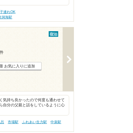
子連れOK
奥洞海駅
宿泊
7件
>
お気に入りに追加
く気持ち良かったので何度も通わせて
ら自分の父親と話をしているように心
風呂
市場駅
ふれあい生力駅
中泉駅