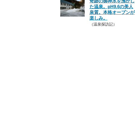
奇跡の御神水を沸かし
た温泉。pH9.6の美人
泉質。本格オープンが
楽しみ。
（温泉探訪記）