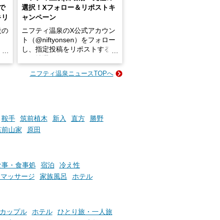
で
選択！Xフォロー＆リポストキ
キリ
ャンペーン
設の
ニフティ温泉のX公式アカウン
ト（@niftyonsen）をフォロー
し、指定投稿をリポストする
占い
と、抽選で各回26（ふろ）名
な
様（合計260名様）に選べるe-
ニフティ温泉ニュースTOPへ
ン
GIFT500円分をプレゼントい
たします。
楽し
ふろ
鞍手
筑前植木
新入
直方
勝野
筑前山家
原田
食事・食事処
宿泊
冷え性
・マッサージ
家族風呂
ホテル
カップル
ホテル
ひとり旅・一人旅