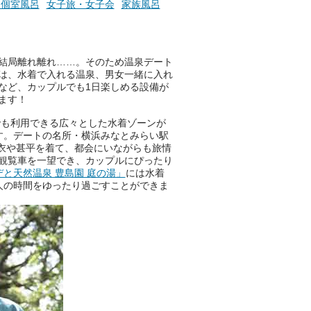
、個室風呂
女子旅・女子会
家族風呂
結局離れ離れ……。そのため温泉デート
は、水着で入れる温泉、男女一緒に入れ
など、カップルでも1日楽しめる設備が
ます！
でも利用できる広々とした水着ゾーンが
す。デートの名所・横浜みなとみらい駅
衣や甚平を着て、都会にいながらも旅情
観覧車を一望でき、カップルにぴったり
デと天然温泉 豊島園 庭の湯」
には水着
人の時間をゆったり過ごすことができま