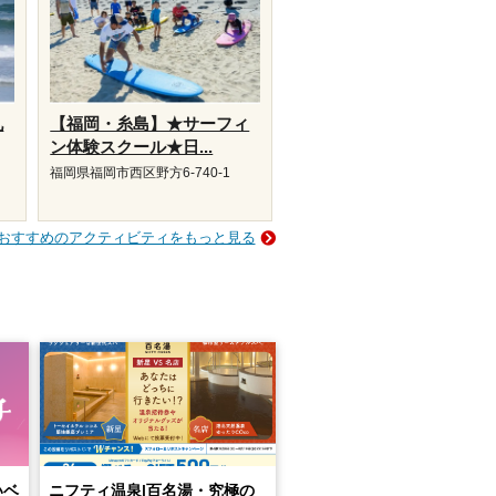
九
【福岡・糸島】★サーフィ
ン体験スクール★日...
福岡県福岡市西区野方6-740-1
おすすめのアクティビティをもっと見る
いベ
ニフティ温泉|百名湯・究極の