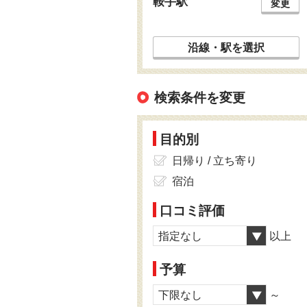
鞍手駅
変更
沿線・駅を選択
検索条件を変更
目的別
日帰り / 立ち寄り
宿泊
口コミ評価
指定なし
以上
予算
下限なし
～