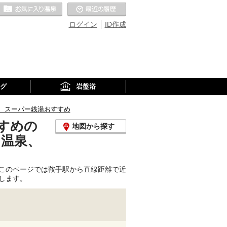
お気に入りの温泉
最近の履歴
ログイン
ID作成
グ
岩盤浴
、スーパー銭湯おすすめ
すめの
地図から探す
り温泉、
このページでは鞍手駅から直線距離で近
します。