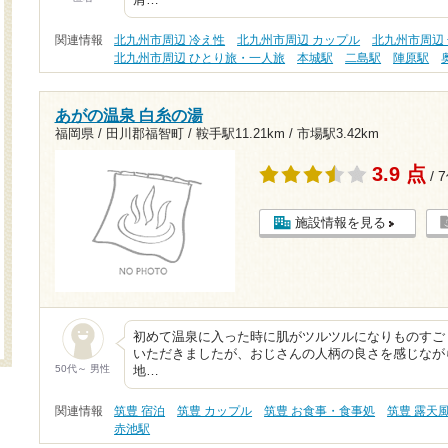
肩…
関連情報
北九州市周辺 冷え性
北九州市周辺 カップル
北九州市周辺 
北九州市周辺 ひとり旅・一人旅
本城駅
二島駅
陣原駅
あがの温泉 白糸の湯
福岡県 / 田川郡福智町 /
鞍手駅11.21km
/
市場駅3.42km
3.9 点
/ 
施設情報を見る
初めて温泉に入った時に肌がツルツルになりものすご
いただきましたが、おじさんの人柄の良さを感じなが
50代～ 男性
地…
関連情報
筑豊 宿泊
筑豊 カップル
筑豊 お食事・食事処
筑豊 露天
赤池駅