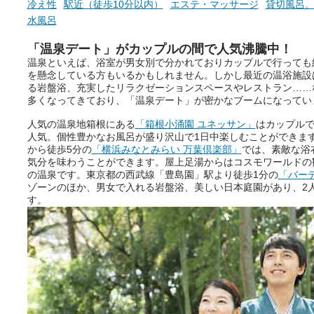
冷え性
駅近（徒歩10分以内）
エステ・マッサージ
貸切風呂
水風呂
「温泉デート」がカップルの間で人気沸騰中！
温泉といえば、浴室が男女別で分かれておりカップルで行っても
を懸念している方もいるかもしれません。しかし最近の温浴施設
る岩盤浴、充実したリラクゼーションスペースやレストラン……
多くなってきており、「温泉デート」が密かなブームになってい
人気の温泉地箱根にある
「箱根小涌園 ユネッサン」
はカップル
人気。個性豊かなお風呂が盛り沢山で1日中楽しむことができま
から徒歩5分の
「横浜みなとみらい 万葉倶楽部」
では、素敵な浴
気分を味わうことができます。屋上足湯からはコスモワールドの
の温泉です。東京都の西武線「豊島園」駅より徒歩1分の
「バー
ゾーンのほか、男女で入れる岩盤浴、美しい日本庭園があり、2
す。