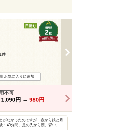
日帰り
>
31件
お気に入りに追加
用不可
>
】
1,090円
→
980円
とがなかったのですが…春から娘と月
験！40分間、足の先から腰、背中、