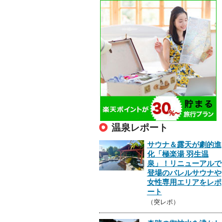
温泉レポート
サウナ＆露天が劇的進
化「極楽湯 羽生温
泉」！リニューアルで
登場のバレルサウナや
女性専用エリアをレポ
ート
（突レポ）