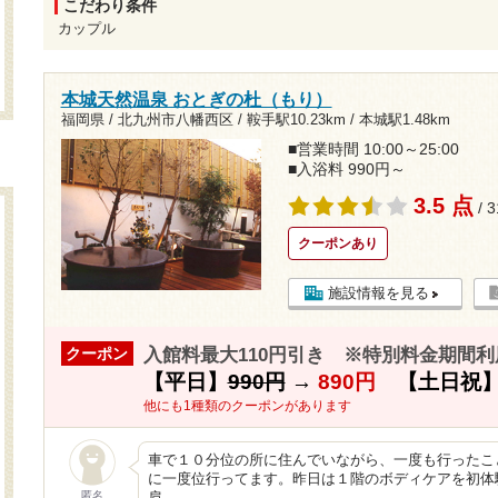
こだわり条件
カップル
本城天然温泉 おとぎの杜（もり）
福岡県 / 北九州市八幡西区 /
鞍手駅10.23km
/
本城駅1.48km
■営業時間 10:00～25:00
■入浴料 990円～
3.5 点
/ 
クーポンあり
施設情報を見る
入館料最大110円引き ※特別料金期間利
クーポン
【平日】
990円
→
890円
【土日祝
他にも1種類のクーポンがあります
車で１０分位の所に住んでいながら、一度も行ったこ
に一度位行ってます。昨日は１階のボディケアを初体
匿名