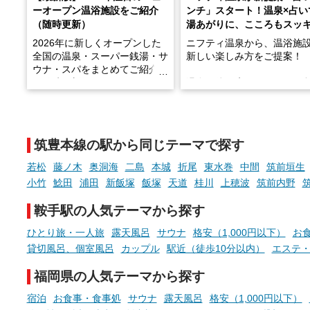
ーオープン温浴施設をご紹介
ンチ」スタート！温泉×占い
（随時更新）
湯あがりに、こころもスッ
2026年に新しくオープンした
ニフティ温泉から、温浴施
全国の温泉・スーパー銭湯・サ
新しい楽しみ方をご提案！
ウナ・スパをまとめてご紹介！
※随時更新しています
温泉で体を癒したあとに、
でこころもスッキリ──そん
天然温泉や露天風呂、注目のサ
新体験が楽しめる「占いベ
ウナなど、こだわりの魅力がつ
チ」を展開中♨
まったスポットが続々登場して
筑豊本線の駅から同じテーマで探す
います。
手相やタロットなど気軽に
現地取材記事もあわせて紹介し
める占いで、“ととのう”お
若松
藤ノ木
奥洞海
二島
本城
折尾
東水巻
中間
筑前垣生
ていますので、気になる施設は
時間を、もっと特別に。
小竹
鯰田
浦田
新飯塚
飯塚
天道
桂川
上穂波
筑前内野
ぜひチェックして次のおでかけ
先の参考にしてみてください
鞍手駅の人気テーマから探す
ね。
ひとり旅・一人旅
露天風呂
サウナ
格安（1,000円以下）
お
貸切風呂、個室風呂
カップル
駅近（徒歩10分以内）
エステ
福岡県の人気テーマから探す
宿泊
お食事・食事処
サウナ
露天風呂
格安（1,000円以下）