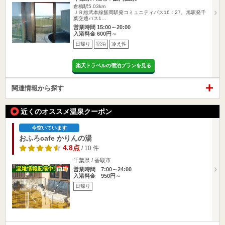
倉橋駅5.03km
ＪＲ総武本線飯岡駅発コミュニティバス16：27。旭駅発千
葉交通バス1…
営業時間 15:00～20:00
入浴料金 600円～
日帰り
宿泊
冷え性
楽天トラベルの宿泊プランを見る
関連情報から探す
近くのオススメ温泉クーポン
今空いています
おふろcafe かりんの湯
4.8点
/ 10 件
千葉県 / 香取市
営業時間 7:00～24:00
入浴料金 950円～
日帰り