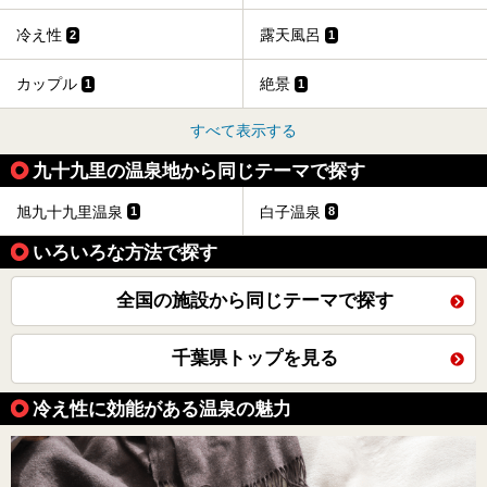
冷え性
露天風呂
2
1
カップル
絶景
1
1
すべて表示する
九十九里の温泉地から同じテーマで探す
旭九十九里温泉
白子温泉
1
8
いろいろな方法で探す
全国の施設から同じテーマで探す
千葉県トップを見る
冷え性に効能がある温泉の魅力