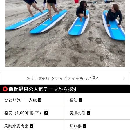
おすすめのアクティビティをもっと見る
飯岡温泉の人気テーマから探す
ひとり旅・一人旅
宿泊
3
2
格安（1,000円以下）
美肌の湯
2
2
炭酸水素塩泉
切り傷
2
2