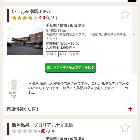
いいおか潮騒ホテル
お気に入
りに追加
4.3点
/ 3 件
千葉県 / 旭市 / 飯岡温泉
飯岡駅3.83km
JR総武本線 飯岡駅よりタクシー利用10分東関東自動車道
大栄ICよ…
営業時間 9:00～15:00
入浴料金 1,000円～
日帰り
宿泊
冷え性
楽天トラベルの宿泊プランを見る
★温泉 温泉は大浴場の内湯のみですが、これが見事な黒湯で入る
のが楽しくなります。地元にも黒湯の温泉はありますが、ここの
お…
50代～
男性
関連情報から探す
飯岡温泉 グロリア九十九里浜
お気に入
りに追加
-点
/ 0 件
千葉県 / 旭市 / 飯岡温泉