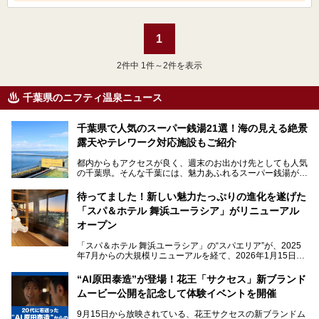
1
2
件中 1件～2件を表示
千葉県のニフティ温泉ニュース
千葉県で人気のスーパー銭湯21選！海の見える絶景
露天やテレワーク対応施設もご紹介
都内からもアクセスが良く、週末のお出かけ先としても人気
の千葉県。そんな千葉には、魅力あふれるスーパー銭湯がた
くさんあります。
待ってました！新しい魅力たっぷりの進化を遂げた
「サウナでしっかりととのいたい」「海が見える絶景で非日
「スパ＆ホテル 舞浜ユーラシア」がリニューアル
常を味わいたい」「子連れでも気兼ねなく1日過ごした
い」。
オープン
そんな多様なニーズに応える施設が揃っているため、その日
「スパ＆ホテル 舞浜ユーラシア」の“スパエリア”が、2025
の目的に合った施設がきっと見つかるはずです。
年7月からの大規模リニューアルを経て、2026年1月15日
（木）に再オープン！
さらに最近では、24時間営業で深夜まで滞在できる施設
“AI原田泰造”が登場！花王「サクセス」新ブランド
や、テレワーク・コワーキングスペースを備えた仕事もでき
新設エリアや生まれ変わった浴場・サウナの魅力を、人気キ
るスパも増えており、ただの入浴施設にとどまらない進化を
ムービー公開を記念して体験イベントを開催
ャラクター「ユーラシわん」と一緒にご紹介します。必見の
遂げています。
マル秘情報がたっぷり。ぜひチェックしてみてください！
9月15日から放映されている、花王サクセスの新ブランドム
───