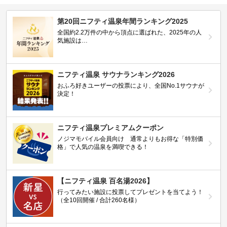
第20回ニフティ温泉年間ランキング2025
全国約2.2万件の中から頂点に選ばれた、2025年の人
気施設は…
ニフティ温泉 サウナランキング2026
おふろ好きユーザーの投票により、全国No.1サウナが
決定！
ニフティ温泉プレミアムクーポン
ノジマモバイル会員向け 通常よりもお得な「特別価
格」で人気の温泉を満喫できる！
【ニフティ温泉 百名湯2026】
行ってみたい施設に投票してプレゼントを当てよう！
（全10回開催 / 合計260名様）