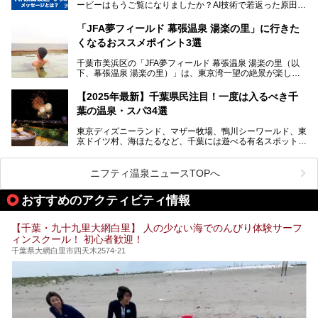
本記事では、人気スーパー銭湯から絶景施設、コワーキング
ービーはもうご覧になりましたか？AI技術で若返った原田泰
提供元：SPA＆HOTEL舞浜ユーラシア【PR】
スペースや休憩スペースが充実した施設、子連れファミリー
造さんが登場して、“前を向くチカラに”というメッセージを
この記事はSPA＆HOTEL舞浜ユーラシアのPRレポート記事
向けの施設など、目的に合わせたおすすめの施設を紹介しま
伝えるムービーです。公開を記念して、スパメッツァおおた
です。
「JFA夢フィールド 幕張温泉 湯楽の里」に行きた
す。
か竜泉寺の湯にて体験イベントを開催。花王サクセスの製品
くなるおススメポイント3選
が無料で試せるチャンスです！
千葉県でスーパー銭湯選びに困った際は、ぜひ参考にしてく
───
ださい。
千葉市美浜区の「JFA夢フィールド 幕張温泉 湯楽の里（以
提供元：花王株式会社【PR】
下、幕張温泉 湯楽の里）」は、東京湾一望の絶景が楽しめ
この記事は花王株式会社商品のPRレポート記事です。
る日帰り温泉です。
設備も天然温泉の露天風呂、サウナ、岩盤浴のほか、高濃度
【2025年最新】千葉県民注目！一度は入るべき千
炭酸泉、海の見えるお休み処や食事処、展望抜群の屋上ま
葉の温泉・スパ34選
で、年代を問わずたっぷり楽しめます。
東京ディズニーランド、マザー牧場、鴨川シーワールド、東
今回は人気のこの施設の中でも、特におススメしたい3つの
京ドイツ村、海ほたるなど、千葉には遊べる有名スポットが
ポイントについて厳選してお届けします。読めばきっと、行
たくさん。そんな千葉県は温泉・スパもすごいんです！千葉
きたくなること間違いなし！
県で生まれ、千葉県で育ち、つい最近まで千葉在住だった私
がお勧めする、一度は入るべき千葉の温泉・スパ34選をま
ニフティ温泉ニュースTOPへ
とめました。
おすすめのアクティビティ情報
【千葉・九十九里大網白里】 人の少ない海でのんびり体験サーフ
ィンスクール！ 初心者歓迎！
千葉県大網白里市四天木2574-21