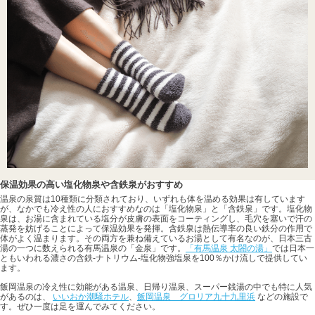
保温効果の高い塩化物泉や含鉄泉がおすすめ
温泉の泉質は10種類に分類されており、いずれも体を温める効果は有しています
が、なかでも冷え性の人におすすめなのは「塩化物泉」と「含鉄泉」です。塩化物
泉は、お湯に含まれている塩分が皮膚の表面をコーティングし、毛穴を塞いで汗の
蒸発を妨げることによって保温効果を発揮。含鉄泉は熱伝導率の良い鉄分の作用で
体がよく温まります。その両方を兼ね備えているお湯として有名なのが、日本三古
湯の一つに数えられる有馬温泉の「金泉」です。
「有馬温泉 太閤の湯」
では日本一
ともいわれる濃さの含鉄-ナトリウム-塩化物強塩泉を100％かけ流しで提供してい
ます。
飯岡温泉の冷え性に効能がある温泉、日帰り温泉、スーパー銭湯の中でも特に人気
があるのは、
いいおか潮騒ホテル
、
飯岡温泉 グロリア九十九里浜
などの施設で
す。ぜひ一度は足を運んでみてください。