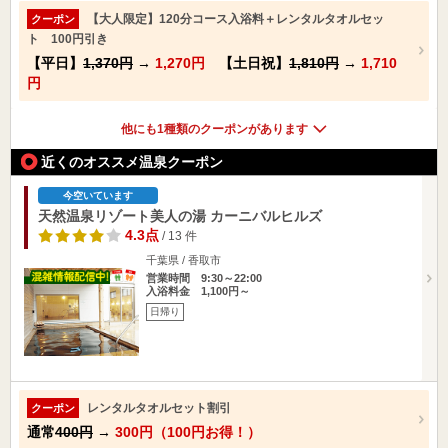
【大人限定】120分コース入浴料＋レンタルタオルセッ
クーポン
ト 100円引き
【平日】
1,370円
→
1,270円
【土日祝】
1,810円
→
1,710
円
他にも1種類のクーポンがあります
近くのオススメ温泉クーポン
今空いています
天然温泉リゾート美人の湯 カーニバルヒルズ
4.3点
/ 13 件
千葉県 / 香取市
営業時間 9:30～22:00
入浴料金 1,100円～
日帰り
レンタルタオルセット割引
クーポン
通常
400円
→
300円（100円お得！）