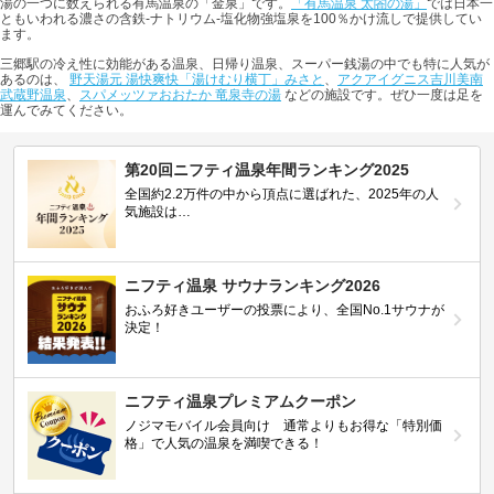
湯の一つに数えられる有馬温泉の「金泉」です。
「有馬温泉 太閤の湯」
では日本一
ともいわれる濃さの含鉄-ナトリウム-塩化物強塩泉を100％かけ流しで提供してい
ます。
三郷駅の冷え性に効能がある温泉、日帰り温泉、スーパー銭湯の中でも特に人気が
あるのは、
野天湯元 湯快爽快「湯けむり横丁」みさと
、
アクアイグニス吉川美南
武蔵野温泉
、
スパメッツァおおたか 竜泉寺の湯
などの施設です。ぜひ一度は足を
運んでみてください。
第20回ニフティ温泉年間ランキング2025
全国約2.2万件の中から頂点に選ばれた、2025年の人
気施設は…
ニフティ温泉 サウナランキング2026
おふろ好きユーザーの投票により、全国No.1サウナが
決定！
ニフティ温泉プレミアムクーポン
ノジマモバイル会員向け 通常よりもお得な「特別価
格」で人気の温泉を満喫できる！