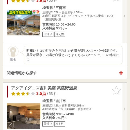
3.6点
/ 55 件
埼玉県 / 三郷市
三郷駅2.57km
新三郷駅1.59km
JR新三郷駅西口よりピアラシティ行きバス乗車（10分）
「湯快爽快･湯…
営業時間 10:00～24:00
入浴料金 900円～
日帰り
冷え性
昭和レトロの町並みを再現した内部が楽しいスーパー銭湯です。
露天が温泉、内湯が白湯というよくあるパターンで、この地域に
よ…
匿名
関連情報から探す
アクアイグニス吉川美南 武蔵野温泉
お気に入
りに追加
3.5点
/ 53 件
埼玉県 / 吉川市
三郷駅3.42km
吉川美南駅263m
JR武蔵野線「吉川美南駅」徒歩約5分
営業時間 9:00～24:00
入浴料金 780円～
日帰り
冷え性