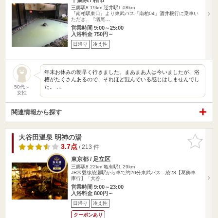
三郷駅8.19km
逆井駅1.08km
『南柏駅東口』より東武バス「南柏04」酒井根行に乗車い
ただき、『増尾…
営業時間 9:00～25:00
入浴料金 750円～
日帰り
冷え性
年末お休みの朝早く行きました。まあまあ人は今いましたが、浴
槽がたくさんあるので、それほど混んでいる感じはしませんでし
た。 …
50代～
女性
関連情報から探す
大谷田温泉 明神の湯
お気に入
りに追加
3.7点
/ 213 件
東京都 / 足立区
三郷駅8.22km
亀有駅1.29km
JR常磐線綾瀬駅から車で約20分東武バス：綾23【葛飾車
庫行】「大谷…
営業時間 9:00～23:00
入浴料金 800円～
日帰り
冷え性
クーポンあり