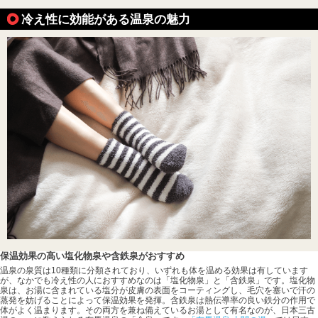
冷え性に効能がある温泉の魅力
保温効果の高い塩化物泉や含鉄泉がおすすめ
温泉の泉質は10種類に分類されており、いずれも体を温める効果は有しています
が、なかでも冷え性の人におすすめなのは「塩化物泉」と「含鉄泉」です。塩化物
泉は、お湯に含まれている塩分が皮膚の表面をコーティングし、毛穴を塞いで汗の
蒸発を妨げることによって保温効果を発揮。含鉄泉は熱伝導率の良い鉄分の作用で
体がよく温まります。その両方を兼ね備えているお湯として有名なのが、日本三古