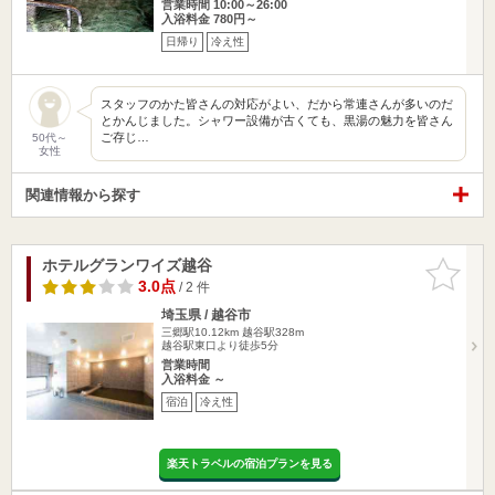
営業時間 10:00～26:00
入浴料金 780円～
日帰り
冷え性
スタッフのかた皆さんの対応がよい、だから常連さんが多いのだ
とかんじました。シャワー設備が古くても、黒湯の魅力を皆さん
ご存じ…
50代～
女性
関連情報から探す
ホテルグランワイズ越谷
お気に入
りに追加
3.0点
/ 2 件
埼玉県 / 越谷市
三郷駅10.12km
越谷駅328m
越谷駅東口より徒歩5分
営業時間
入浴料金 ～
宿泊
冷え性
楽天トラベルの宿泊プランを見る