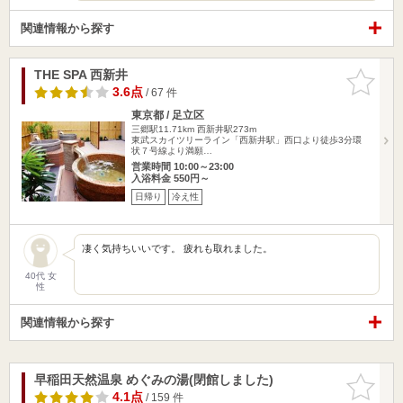
関連情報から探す
THE SPA 西新井
お気に入
りに追加
3.6点
/ 67 件
東京都 / 足立区
三郷駅11.71km
西新井駅273m
東武スカイツリーライン「西新井駅」西口より徒歩3分環
状７号線より満願…
営業時間 10:00～23:00
入浴料金 550円～
日帰り
冷え性
凄く気持ちいいです。 疲れも取れました。
40代 女
性
関連情報から探す
早稲田天然温泉 めぐみの湯(閉館しました)
お気に入
りに追加
4.1点
/ 159 件