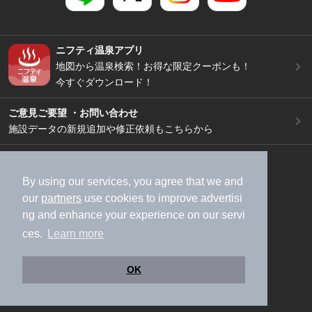
ニフティ温泉アプリ
地図から温泉検索！お得な限定クーポンも！
今すぐダウンロード！
ご意見ご要望 ・お問い合わせ
施設データの新規追加や修正依頼もこちらから
スマートフォン
/
PC
加盟店募集（資料請求）
広告出稿のご案内
By using our services, you agree that we and
our
partners
use cookies to improve advertisi
利用規約
ライフスタイルMEMBERS+規約
ng and enhance your experience on our servi
特定商取引法に基づく表記
ヘルプ
採用情報
ces.
Learn more
運営会社
個人情報保護ポリシー
©NIFTY Lifestyle Co., Ltd.
OK