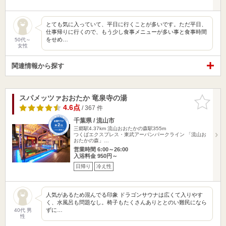
とても気に入っていて、平日に行くことが多いです。ただ平日、
仕事帰りに行くので、もう少し食事メニューが多い事と食事時間
をせめ…
50代～
女性
関連情報から探す
スパメッツァおおたか 竜泉寺の湯
お気に入
りに追加
4.6点
/ 367 件
千葉県 / 流山市
三郷駅4.37km
流山おおたかの森駅355m
つくばエクスプレス・東武アーバンパークライン 「流山お
おたかの森」…
営業時間 6:00～26:00
入浴料金 950円～
日帰り
冷え性
人気があるため混んでる印象 ドラゴンサウナは広くて入りやす
く、水風呂も問題なし。椅子もたくさんありととのい難民になら
ずに…
40代 男
性