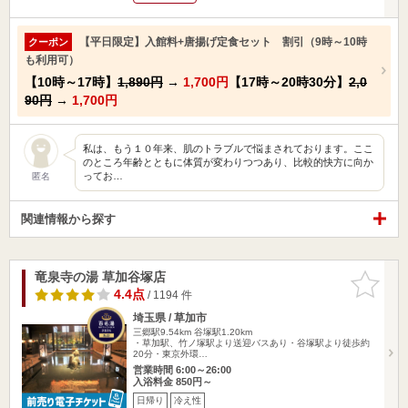
【平日限定】入館料+唐揚げ定食セット 割引（9時～10時
クーポン
も利用可）
【10時～17時】
1,890円
→
1,700円
【17時～20時30分】
2,0
90円
→
1,700円
私は、もう１０年来、肌のトラブルで悩まされております。ここ
のところ年齢とともに体質が変わりつつあり、比較的快方に向か
ってお…
匿名
関連情報から探す
竜泉寺の湯 草加谷塚店
お気に入
りに追加
4.4点
/ 1194 件
埼玉県 / 草加市
三郷駅9.54km
谷塚駅1.20km
・草加駅、竹ノ塚駅より送迎バスあり・谷塚駅より徒歩約
20分・東京外環…
営業時間 6:00～26:00
入浴料金 850円～
日帰り
冷え性