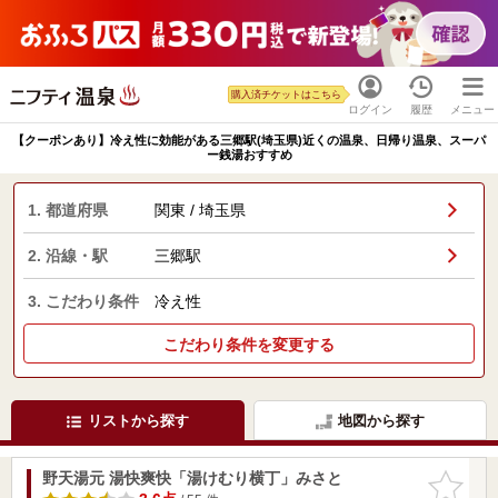
購入済チケットはこちら
ログイン
履歴
メニュー
【クーポンあり】冷え性に効能がある三郷駅(埼玉県)近くの温泉、日帰り温泉、スーパ
ー銭湯おすすめ
1. 都道府県
関東 / 埼玉県
2. 沿線・駅
三郷駅
3. こだわり条件
冷え性
こだわり条件を変更する
リストから探す
地図から探す
野天湯元 湯快爽快「湯けむり横丁」みさと
お気に入
りに追加