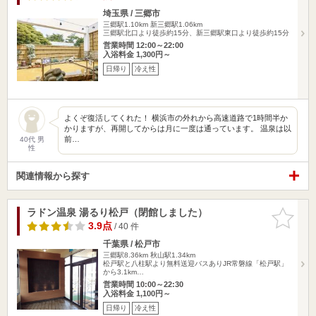
埼玉県 / 三郷市
三郷駅1.10km
新三郷駅1.06km
三郷駅北口より徒歩約15分、新三郷駅東口より徒歩約15分
営業時間 12:00～22:00
入浴料金 1,300円～
日帰り
冷え性
よくぞ復活してくれた！ 横浜市の外れから高速道路で1時間半か
かりますが、再開してからは月に一度は通っています。 温泉は以
前…
40代 男
性
関連情報から探す
ラドン温泉 湯るり松戸（閉館しました）
お気に入
りに追加
3.9点
/ 40 件
千葉県 / 松戸市
三郷駅8.36km
秋山駅1.34km
松戸駅と八柱駅より無料送迎バスありJR常磐線「松戸駅」
から3.1km…
営業時間 10:00～22:30
入浴料金 1,100円～
日帰り
冷え性