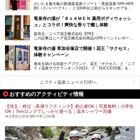
さいたま最大級の新感覚温泉リゾート「美楽温泉 SPA-HER
湯舞音らしいサウナにこだわった遊び心満点の"銭湯×屋外サ
BS（スパハーブス）」と100年以上前からスキンケアを考
ウナ"施設で、男女別のお風呂のほか、水着やサウナ着で楽
案してきた「ニベア」が、期間限定でコラボ企画を開催中。
しめる男女共用屋外サウナや飲食できるととのいスペースな
読者モデルやインスタグラマーとして活躍している、美容＆
ど、ユニークなポイントがいっぱい！
竜泉寺の湯が「８ｘ４ＭＥＮ 薬用ボディウォッシ
スパ大好きの畑瀬愛さんと取材してきました。
オープン前取材に行ってきましたので、早速どこより詳しく
ュ」とコラボ！爽快な香りで癒し体験
紹介しちゃいます！
───
提供元：ニベア花王株式会社【PR】
提供元：ニベア花王株式会社【PR】
この記事はニベア花王株式会社商品のPRイベントレポート
この記事はニベア花王株式会社商品のPRイベントレポート
記事です。
記事です。
竜泉寺の湯 草加谷塚店で開催！花王「サクセス」
ーーー
体験キャンペーン
注目のボディウォッシュアイテム「８ｘ４ＭＥＮ 薬用ボデ
ィウォッシュ」と「ニフティ温泉年間ランキング2021」で
進化を続ける頭皮ケアブランド、花王「サクセス」と「ニフ
全国総合2位にランクインした人気温浴施設「竜泉寺の湯 草
ティ温泉サウナランキング2023」で「SUCCESS賞」を獲
加谷塚店」がコラボイベントを期間限定で開催中ということ
得した人気温浴施設「竜泉寺の湯 草加谷塚店」がコラボイ
で早速訪問！
ベントを開催。
気になるその内容をチェックしてきました！
ニフティ温泉ニュースTOPへ
早速訪問し、気になるその内容を取材してきました！
おすすめのアクティビティ情報
───
提供元：花王株式会社【PR】
この記事は花王株式会社商品のPRイベントレポート記事で
【埼玉・秩父・長瀞ラフティング】初心者OK｜写真無料｜小学生
す。
OK｜7kmロングでしっかり遊べる｜温水シャワー完備
埼玉県秩父郡長瀞町中野上560番