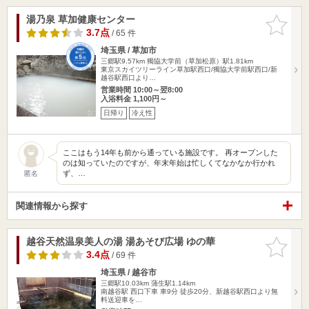
湯乃泉 草加健康センター
お気に入
りに追加
3.7点
/ 65 件
埼玉県 / 草加市
三郷駅9.57km
獨協大学前（草加松原）駅1.81km
東京スカイツリーライン草加駅西口/獨協大学前駅西口/新
越谷駅西口より…
営業時間 10:00～翌8:00
入浴料金 1,100円～
日帰り
冷え性
ここはもう14年も前から通っている施設です。 再オープンした
のは知っていたのですが、年末年始は忙しくてなかなか行かれ
ず、…
匿名
関連情報から探す
越谷天然温泉美人の湯 湯あそび広場 ゆの華
お気に入
りに追加
3.4点
/ 69 件
埼玉県 / 越谷市
三郷駅10.03km
蒲生駅1.14km
南越谷駅 西口下車 車9分 徒歩20分、新越谷駅西口より無
料送迎車を…