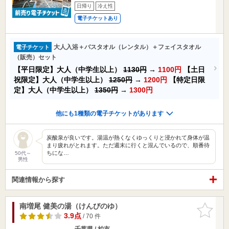
日帰り
冷え性
電子チケットあり
大人入浴＋バスタオル（レンタル）＋フェイスタオル
電子チケット
（販売）セット
【平日限定】大人（中学生以上）
1130円
→
1100円
【土日
祝限定】大人（中学生以上）
1250円
→
1200円
【特定日限
定】大人（中学生以上）
1350円
→
1300円
他にも1種類の電子チケットがあります
炭酸泉が良いです。湯温が熱くなくゆっくりと浸かれて身体が温
まり疲れがとれます。ただ週末に行くと混んでいるので、順番待
ちにな…
50代～
男性
関連情報から探す
南増尾 健美の湯（けんびのゆ）
お気に入
りに追加
3.9点
/ 70 件
千葉県 / 柏市