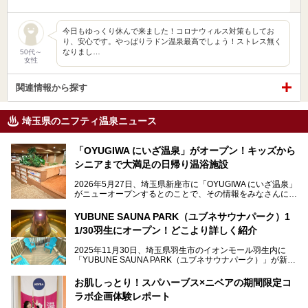
今日もゆっくり休んで来ました！コロナウィルス対策もしてお
り、安心です。やっぱりラドン温泉最高でしょう！ストレス無く
なりまし…
50代～
女性
関連情報から探す
埼玉県のニフティ温泉ニュース
「OYUGIWA にいざ温泉」がオープン！キッズから
シニアまで大満足の日帰り温浴施設
2026年5月27日、埼玉県新座市に「OYUGIWA にいざ温泉」
がニューオープンするとのことで、その情報をみなさんにい
ち早くお伝えしようとひと足お先に取材訪問。
YUBUNE SAUNA PARK（ユブネサウナパーク）1
メインとなる黒湯の天然温泉や本格的なサウナをはじめ、4
1/30羽生にオープン！どこより詳しく紹介
種類のリラックスルームやお食事処、他施設とは一線を画す
キッズコーナーなど、施設の隅々までたっぷりとチェックし
2025年11月30日、埼玉県羽生市のイオンモール羽生内に
てきました！
「YUBUNE SAUNA PARK（ユブネサウナパーク）」が新規
オープン！
お肌しっとり！スパハーブス×ニベアの期間限定コ
今年の4月1日から楽久屋グループの一員となった「湯舞音
ラボ企画体験レポート
（ユブネ）」が新ブランド「YUBUNE SAUNA PARK」を立
ち上げました。