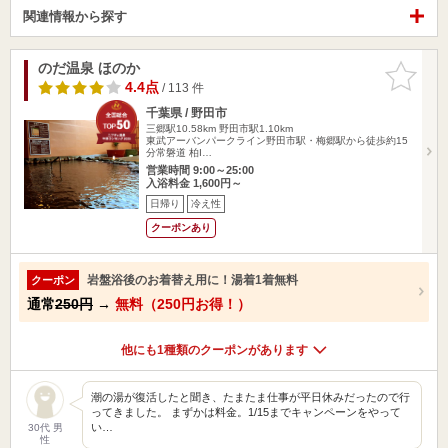
関連情報から探す
のだ温泉 ほのか
お気に入
りに追加
4.4点
/ 113 件
千葉県 / 野田市
三郷駅10.58km
野田市駅1.10km
東武アーバンパークライン野田市駅・梅郷駅から徒歩約15
分常磐道 柏I…
営業時間 9:00～25:00
入浴料金 1,600円～
日帰り
冷え性
クーポンあり
岩盤浴後のお着替え用に！湯着1着無料
クーポン
通常
250円
→
無料（250円お得！）
他にも1種類のクーポンがあります
潮の湯が復活したと聞き、たまたま仕事が平日休みだったので行
ってきました。 まずかは料金。1/15までキャンペーンをやって
い…
30代 男
性