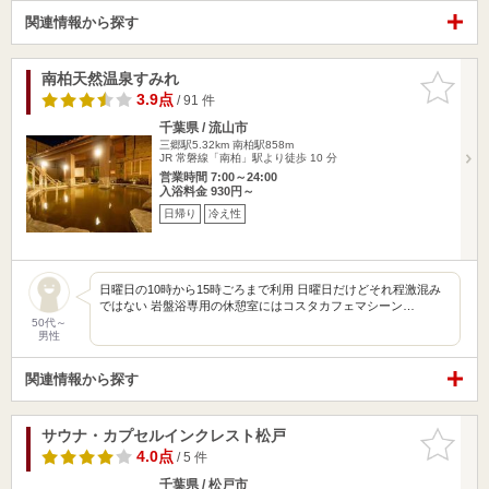
関連情報から探す
南柏天然温泉すみれ
お気に入
りに追加
3.9点
/ 91 件
千葉県 / 流山市
三郷駅5.32km
南柏駅858m
JR 常磐線「南柏」駅より徒歩 10 分
営業時間 7:00～24:00
入浴料金 930円～
日帰り
冷え性
日曜日の10時から15時ごろまで利用 日曜日だけどそれ程激混み
ではない 岩盤浴専用の休憩室にはコスタカフェマシーン…
50代～
男性
関連情報から探す
サウナ・カプセルインクレスト松戸
お気に入
りに追加
4.0点
/ 5 件
千葉県 / 松戸市