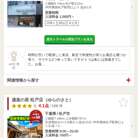
三郷駅6.74km
松戸駅102m
JR常磐線松戸駅西口より 徒歩1分
営業時間
入浴料金 1,080円～
日帰り
宿泊
冷え性
楽天トラベルの宿泊プランを見る
時間が空いて暇潰しに来店、駅近で利便性が有りお風呂も幾つか
有り、サウナも2つ有って良いですが１つは私には熱過ぎでし
た。お風…
40代 男
性
関連情報から探す
湯楽の里 松戸店（ゆらのさと）
お気に入
りに追加
4.1点
/ 166 件
千葉県 / 松戸市
三郷駅7.48km
上本郷駅787m
京成電鉄みのり台駅から徒歩15分 JR常磐線松戸駅東口よ
り京成バス…
営業時間 9:00～25:00
入浴料金 750円～