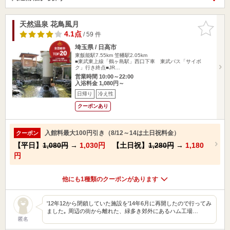
天然温泉 花鳥風月
お気に入
りに追加
4.1点
/ 59 件
埼玉県 / 日高市
東飯能駅7.55km
笠幡駅2.05km
■東武東上線「鶴ヶ島駅」西口下車 東武バス「サイボ
ク」行き終点■JR…
営業時間 10:00～22:00
入浴料金 1,080円～
日帰り
冷え性
クーポンあり
入館料最大100円引き（8/12～14は土日祝料金）
クーポン
【平日】
1,080円
→
1,030円
【土日祝】
1,280円
→
1,180
円
他にも1種類のクーポンがあります
'12年12から閉鎖していた施設を'14年6月に再開したので行ってみ
ました｡ 周辺の街から離れた、緑多き郊外にあるハム工場…
匿名