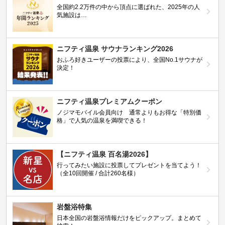
全国約2.2万件の中から頂点に選ばれた、2025年の人
気施設は…
ニフティ温泉 サウナランキング2026
おふろ好きユーザーの投票により、全国No.1サウナが
決定！
ニフティ温泉プレミアムクーポン
ノジマモバイル会員向け 通常よりもお得な「特別価
格」で人気の温泉を満喫できる！
【ニフティ温泉 百名湯2026】
行ってみたい施設に投票してプレゼントを当てよう！
（全10回開催 / 合計260名様）
岩盤浴特集
日本全国の岩盤浴情報だけをピックアップ。まとめて