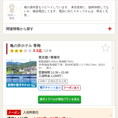
蔵の湯何度もリピートしています。 来店直前に、臨時休館してな
いか、確認電話してます。電話に出たスタッフさんは、明るく元
気…
50代～
男性
関連情報から探す
亀の井ホテル 青梅
お気に入
りに追加
3.3点
/ 13 件
東京都 / 青梅市
東飯能駅9.95km
青梅駅760m
JR青梅線青梅駅下車、駒木町循環バスで約2.5km（約10
分）、郷土…
営業時間 11:30～21:00
入浴料金 1,100円～
日帰り
宿泊
冷え性
電子チケットあり
クーポンあり
楽天トラベルの宿泊プランを見る
入浴料割引
クーポン