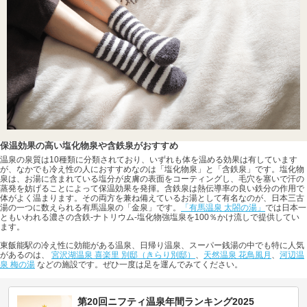
保温効果の高い塩化物泉や含鉄泉がおすすめ
温泉の泉質は10種類に分類されており、いずれも体を温める効果は有しています
が、なかでも冷え性の人におすすめなのは「塩化物泉」と「含鉄泉」です。塩化物
泉は、お湯に含まれている塩分が皮膚の表面をコーティングし、毛穴を塞いで汗の
蒸発を妨げることによって保温効果を発揮。含鉄泉は熱伝導率の良い鉄分の作用で
体がよく温まります。その両方を兼ね備えているお湯として有名なのが、日本三古
湯の一つに数えられる有馬温泉の「金泉」です。
「有馬温泉 太閤の湯」
では日本一
ともいわれる濃さの含鉄-ナトリウム-塩化物強塩泉を100％かけ流しで提供してい
ます。
東飯能駅の冷え性に効能がある温泉、日帰り温泉、スーパー銭湯の中でも特に人気
があるのは、
宮沢湖温泉 喜楽里 別邸（きらり別邸）
、
天然温泉 花鳥風月
、
河辺温
泉 梅の湯
などの施設です。ぜひ一度は足を運んでみてください。
第20回ニフティ温泉年間ランキング2025