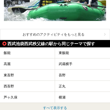
おすすめのアクティビティをもっと見る
西武池袋西武秩父線の駅から同じテーマで探す
飯能
東飯能
高麗
武蔵横手
東吾野
吾野
西吾野
正丸
芦ヶ久保
横瀬
すべて表示する