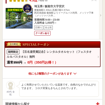
4.5点
/ 486 件
埼玉県 / 飯能市大字宮沢
東飯能駅2.30km
高麗川駅2.67km
西武池袋線 飯能駅よりイーグルバス利用、メッツァ下車
（メッツァバス停…
営業時間 9:00～23:00
入浴料金 1,050円～
日帰り
冷え性
クーポンあり
【百名湯受賞記念】レンタルタオルセット（フェスタオ
期間限定
ル＆バスタオル）無料
通常
350円
→
0円（350円お得！）
他にも2種類のクーポンがあります
よく利用させていただいている温泉です。自然のなかでのんびり
できます。 コロナ対策もきちんとされています。
40代 女
性
関連情報から探す