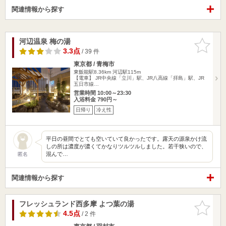
関連情報から探す
河辺温泉 梅の湯
お気に入
りに追加
3.3点
/ 39 件
東京都 / 青梅市
東飯能駅8.36km
河辺駅115m
【電車】 JR中央線「立川」駅、JR八高線「拝島」駅、JR
五日市線…
営業時間 10:00～23:30
入浴料金 790円～
日帰り
冷え性
平日の昼間でとても空いていて良かったです。露天の源泉かけ流
しの所は濃度が濃くてかなりツルツルしました。若干狭いので、
混んで…
匿名
関連情報から探す
フレッシュランド西多摩 よつ葉の湯
お気に入
りに追加
4.5点
/ 2 件