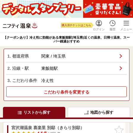
購入済チケットはこちら
ログイン
履歴
メニュー
【クーポンあり】冷え性に効能がある東飯能駅(埼玉県)近くの温泉、日帰り温泉、スー
パー銭湯おすすめ
1. 都道府県
関東 / 埼玉県
2. 沿線・駅
東飯能駅
3. こだわり条件
冷え性
こだわり条件を変更する
リストから探す
地図から探す
宮沢湖温泉 喜楽里 別邸（きらり別邸）
お気に入
りに追加