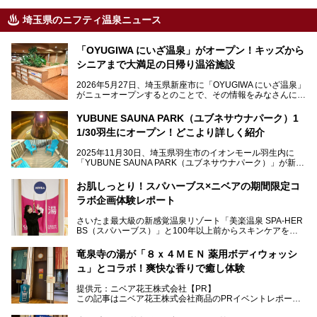
埼玉県のニフティ温泉ニュース
「OYUGIWA にいざ温泉」がオープン！キッズから
シニアまで大満足の日帰り温浴施設
2026年5月27日、埼玉県新座市に「OYUGIWA にいざ温泉」
がニューオープンするとのことで、その情報をみなさんにい
ち早くお伝えしようとひと足お先に取材訪問。
YUBUNE SAUNA PARK（ユブネサウナパーク）1
メインとなる黒湯の天然温泉や本格的なサウナをはじめ、4
1/30羽生にオープン！どこより詳しく紹介
種類のリラックスルームやお食事処、他施設とは一線を画す
キッズコーナーなど、施設の隅々までたっぷりとチェックし
2025年11月30日、埼玉県羽生市のイオンモール羽生内に
てきました！
「YUBUNE SAUNA PARK（ユブネサウナパーク）」が新規
オープン！
お肌しっとり！スパハーブス×ニベアの期間限定コ
今年の4月1日から楽久屋グループの一員となった「湯舞音
ラボ企画体験レポート
（ユブネ）」が新ブランド「YUBUNE SAUNA PARK」を立
ち上げました。
さいたま最大級の新感覚温泉リゾート「美楽温泉 SPA-HER
湯舞音らしいサウナにこだわった遊び心満点の"銭湯×屋外サ
BS（スパハーブス）」と100年以上前からスキンケアを考
ウナ"施設で、男女別のお風呂のほか、水着やサウナ着で楽
案してきた「ニベア」が、期間限定でコラボ企画を開催中。
しめる男女共用屋外サウナや飲食できるととのいスペースな
読者モデルやインスタグラマーとして活躍している、美容＆
ど、ユニークなポイントがいっぱい！
竜泉寺の湯が「８ｘ４ＭＥＮ 薬用ボディウォッシ
スパ大好きの畑瀬愛さんと取材してきました。
オープン前取材に行ってきましたので、早速どこより詳しく
ュ」とコラボ！爽快な香りで癒し体験
紹介しちゃいます！
───
提供元：ニベア花王株式会社【PR】
提供元：ニベア花王株式会社【PR】
この記事はニベア花王株式会社商品のPRイベントレポート
この記事はニベア花王株式会社商品のPRイベントレポート
記事です。
記事です。