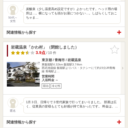
炭酸泉（少し温度高め設定ですが）よかったです。ヘッド用の場
所は…。横になっても頭がお湯につかない…。しばらくしておこ
ちゃま…
50代～
女性
関連情報から探す
岩蔵温泉「かわ村」（閉館しました）
お気に入
りに追加
3.9点
/ 10 件
東京都 / 青梅市 / 岩蔵温泉
東飯能駅4.32km
飯能駅3.74km
西武池袋線 飯能駅よりバス・タクシーにて約15分JR青梅
線 青梅駅よ…
営業時間
入浴料金 ～
宿泊
冷え性
1月３日、日帰りで３世代家族で行ってまいりました。 部屋は広
く、従業員の皆様もとても好感が持て良かったです。 料金は、…
匿名
関連情報から探す