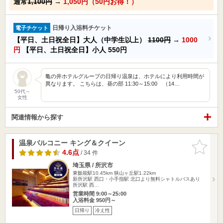
通常
1,100円
→
1,050円（50円お得！）
日帰り入浴料チケット
電子チケット
【平日、土日祝全日】大人（中学生以上）
1100円
→
1000
円
【平日、土日祝全日】小人
550円
亀の井ホテルグループの日帰り温泉は、ホテルにより利用時間が
異なります。 こちらは、昼の部 11:30～15:00 （14…
50代～
女性
関連情報から探す
温泉バルコニー キング＆クイーン
お気に入
りに追加
4.6点
/ 34 件
埼玉県 / 所沢市
東飯能駅10.45km
狭山ヶ丘駅1.22km
新所沢駅 西口・小手指駅 北口より無料シャトルバスあり
所沢駅 西…
営業時間 9:00～25:00
入浴料金 950円～
日帰り
冷え性