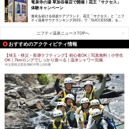
竜泉寺の湯 草加谷塚店で開催！花王「サクセス」
ーーー
体験キャンペーン
注目のボディウォッシュアイテム「８ｘ４ＭＥＮ 薬用ボデ
ィウォッシュ」と「ニフティ温泉年間ランキング2021」で
進化を続ける頭皮ケアブランド、花王「サクセス」と「ニフ
全国総合2位にランクインした人気温浴施設「竜泉寺の湯 草
ティ温泉サウナランキング2023」で「SUCCESS賞」を獲
加谷塚店」がコラボイベントを期間限定で開催中ということ
得した人気温浴施設「竜泉寺の湯 草加谷塚店」がコラボイ
で早速訪問！
ベントを開催。
気になるその内容をチェックしてきました！
ニフティ温泉ニュースTOPへ
早速訪問し、気になるその内容を取材してきました！
おすすめのアクティビティ情報
───
提供元：花王株式会社【PR】
この記事は花王株式会社商品のPRイベントレポート記事で
【埼玉・秩父・長瀞ラフティング】初心者OK｜写真無料｜小学生
す。
OK｜7kmロングでしっかり遊べる｜温水シャワー完備
埼玉県秩父郡長瀞町中野上560番