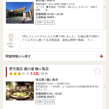
東京都 / 羽村市
東飯能駅9.72km
箱根ケ崎駅1.27km
【バス】 ◆青梅線『羽村駅』東口から 立川バス「箱根ケ
崎駅」「長…
営業時間 10:00～22:00
入浴料金 960円～
日帰り
冷え性
2月にリニューアルしたとの事で伺いました。 お湯は地下1800メ
ートル下から湧いてる天然温泉、湯色は透明で無臭。 フィ…
50代～
男性
関連情報から探す
野天風呂 蔵の湯 鶴ヶ島店
お気に入
りに追加
3.2点
/ 30 件
埼玉県 / 鶴ヶ島市
東飯能駅9.91km
一本松駅785m
東武越生線「一本松駅」より徒歩約10分関越自動車道 鶴ヶ
島ICより2…
営業時間 8:00～25:00
入浴料金 850円～
日帰り
冷え性