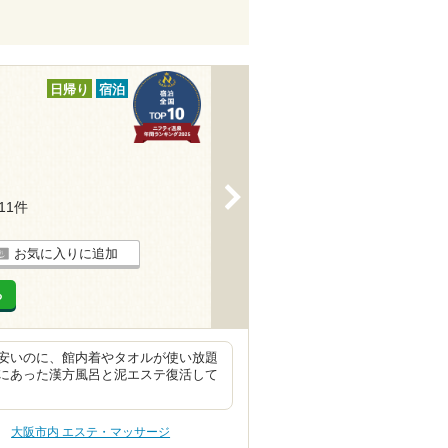
日帰り
宿泊
>
111件
お気に入りに追加
る
安いのに、館内着やタオルが使い放題
にあった漢方風呂と泥エステ復活して
大阪市内 エステ・マッサージ