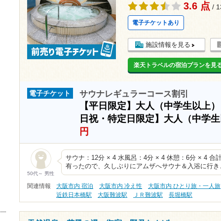
3.6 点
/ 
電子チケットあり
施設情報を見る
楽天トラベルの宿泊プランを見
サウナレギュラーコース割引
電子チケット
【平日限定】大人（中学生以上
日祝・特定日限定】大人（中学
円
サウナ：12分 × 4 水風呂：4分 × 4 休憩：6分 × 
有ったので、久しぶりにアムザへサウナ＆入浴に行き
50代～ 男性
関連情報
大阪市内 宿泊
大阪市内 冷え性
大阪市内 ひとり旅・一人旅
近鉄日本橋駅
大阪難波駅
ＪＲ難波駅
長堀橋駅