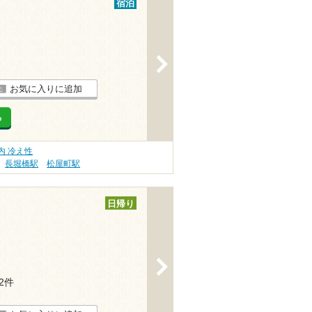
宿泊
>
お気に入りに追加
る
内 冷え性
長堀橋駅
松屋町駅
日帰り
>
32件