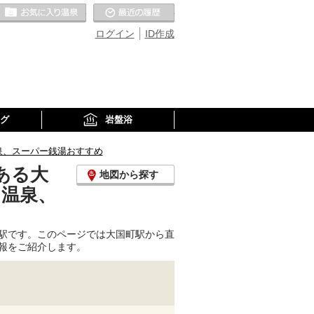
お気に入りの温泉
最近の履歴
ログイン
ID作成
グ
岩盤浴
泉、スーパー銭湯おすすめ
ある大
地図から探す
り温泉、
駅です。このページでは大国町駅から直
報をご紹介します。