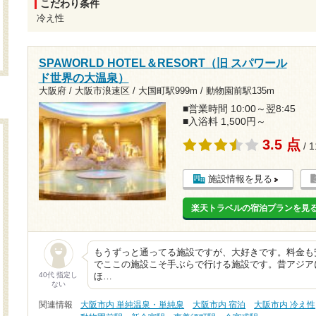
こだわり条件
冷え性
SPAWORLD HOTEL＆RESORT（旧 スパワール
ド世界の大温泉）
大阪府 / 大阪市浪速区 /
大国町駅999m
/
動物園前駅135m
■営業時間 10:00～翌8:45
■入浴料 1,500円～
3.5 点
/ 
施設情報を見る
楽天トラベルの宿泊プランを見
もうずっと通ってる施設ですが、大好きです。料金も
でここの施設こそ手ぶらで行ける施設です。昔アジア
40代 指定し
ほ…
ない
関連情報
大阪市内 単純温泉・単純泉
大阪市内 宿泊
大阪市内 冷え性