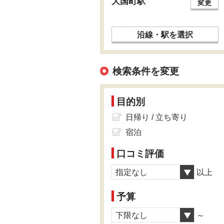
大国町駅
変更
沿線・駅を選択
検索条件を変更
目的別
日帰り / 立ち寄り
宿泊
口コミ評価
指定なし
以上
予算
下限なし
～