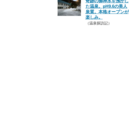
奇跡の御神水を沸かし
た温泉。pH9.6の美人
泉質。本格オープンが
楽しみ。
（温泉探訪記）