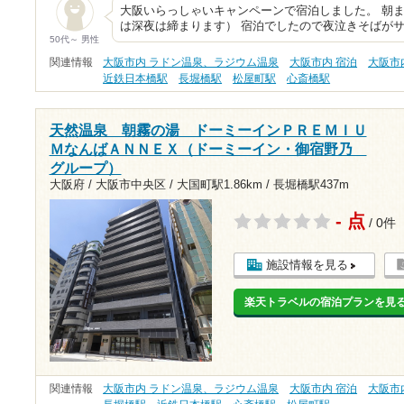
大阪いらっしゃいキャンペーンで宿泊しました。 朝
は深夜は締まります） 宿泊でしたので夜泣きそばがサ
50代～ 男性
関連情報
大阪市内 ラドン温泉、ラジウム温泉
大阪市内 宿泊
大阪市
近鉄日本橋駅
長堀橋駅
松屋町駅
心斎橋駅
天然温泉 朝霧の湯 ドーミーインＰＲＥＭＩＵ
ＭなんばＡＮＮＥＸ（ドーミーイン・御宿野乃
グループ）
大阪府 / 大阪市中央区 /
大国町駅1.86km
/
長堀橋駅437m
- 点
/ 0件
施設情報を見る
楽天トラベルの宿泊プランを見
関連情報
大阪市内 ラドン温泉、ラジウム温泉
大阪市内 宿泊
大阪市