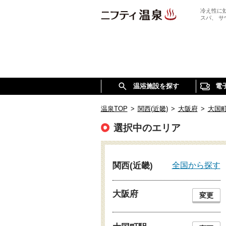
冷え性に
スパ、 
温浴施設を探す
電
温泉TOP
>
関西(近畿)
>
大阪府
>
大国
選択中のエリア
全国から探す
関西(近畿)
大阪府
変更