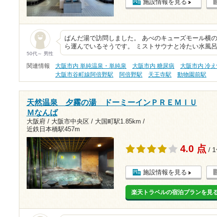
施設情報を見る
ぱんだ湯で訪問しました。 あべのキューズモール横の
ら運んでいるそうです。 ミストサウナと冷たい水風呂
50代～ 男性
関連情報
大阪市内 単純温泉・単純泉
大阪市内 糖尿病
大阪市内 冷
大阪市谷町線阿倍野駅
阿倍野駅
天王寺駅
動物園前駅
天然温泉 夕霧の湯 ドーミーインＰＲＥＭＩＵ
Ｍなんば
大阪府 / 大阪市中央区 /
大国町駅1.85km
/
近鉄日本橋駅457m
4.0 点
/ 
施設情報を見る
楽天トラベルの宿泊プランを見