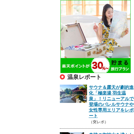
温泉レポート
サウナ＆露天が劇的進
化「極楽湯 羽生温
泉」！リニューアルで
登場のバレルサウナや
女性専用エリアをレポ
ート
（突レポ）