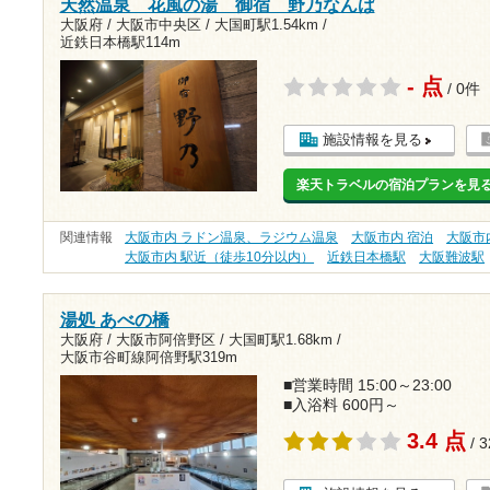
天然温泉 花風の湯 御宿 野乃なんば
大阪府 / 大阪市中央区 /
大国町駅1.54km
/
近鉄日本橋駅114m
- 点
/ 0件
施設情報を見る
楽天トラベルの宿泊プランを見
関連情報
大阪市内 ラドン温泉、ラジウム温泉
大阪市内 宿泊
大阪市
大阪市内 駅近（徒歩10分以内）
近鉄日本橋駅
大阪難波駅
湯処 あべの橋
大阪府 / 大阪市阿倍野区 /
大国町駅1.68km
/
大阪市谷町線阿倍野駅319m
■営業時間 15:00～23:00
■入浴料 600円～
3.4 点
/ 