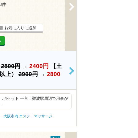
13件
>
お気に入りに追加
る
）
2500円
→
2400円
【土
>
生以上）
2900円
→
2800
4 合計：4セット 一言：難波駅周辺で用事が
…
大阪市内 エステ・マッサージ