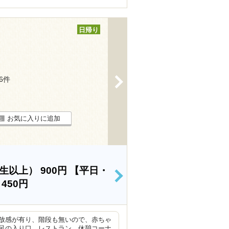
日帰り
>
46件
お気に入りに追加
学生以上）
900円
【平日・
>
）
450円
放感が有り、階段も無いので、赤ちゃ
呂の入り口、レストラン、休憩コーナ