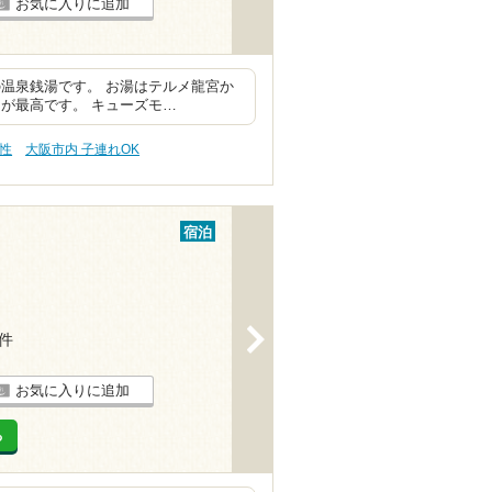
お気に入りに追加
温泉銭湯です。 お湯はテルメ龍宮か
が最高です。 キューズモ…
え性
大阪市内 子連れOK
宿泊
>
1件
お気に入りに追加
る