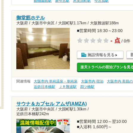
動物園前駅
新今宮駅
恵美須町駅
今宮戎駅
御堂筋ホテル
大阪府 / 大阪市中央区 /
大国町駅1.17km
/
大阪難波駅188m
■営業時間 18:30～23:00
- 点
/ 0件
施設情報を見る
楽天トラベルの宿泊プランを見
関連情報
大阪市内 単純温泉・単純泉
大阪市内 宿泊
大阪市内 美肌
近鉄日本橋駅
ＪＲ難波駅
四ツ橋駅
サウナ＆カプセル アムザ(AMZA)
大阪府 / 大阪市中央区 /
大国町駅1.30km
/
近鉄日本橋駅242m
■営業時間 12:00～翌10:00
■入浴料 1,600円～