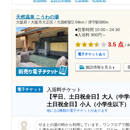
長堀橋駅
近鉄日本橋駅
心斎橋駅
松屋町駅
天然温泉 こうわの湯
大阪府 / 大阪市大正区 /
大国町駅2.04km
/
津守駅680m
■営業時間 10:00～24:30
■入浴料 900円～
3.5 点
/ 
電子チケットあり
施設情報を見る
入浴料チケット
電子チケット
【平日、土日祝全日】大人（中
土日祝全日】小人（小学生以下
他にも1種類の電子チケットがあります
やまとの湯の時から利用しています。ワンフロアで開
ん連れや子連れには利用しやすいです。ロビー、お風