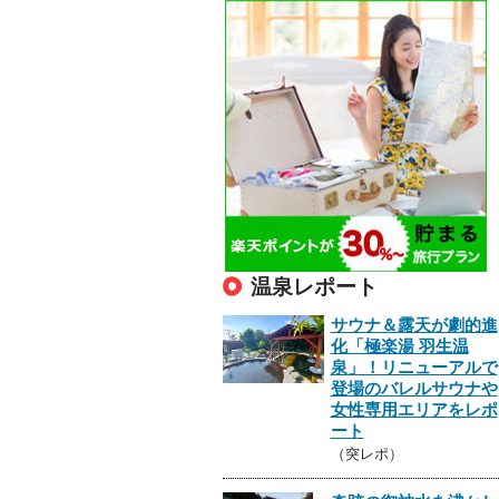
温泉レポート
サウナ＆露天が劇的進
化「極楽湯 羽生温
泉」！リニューアルで
登場のバレルサウナや
女性専用エリアをレポ
ート
（突レポ）