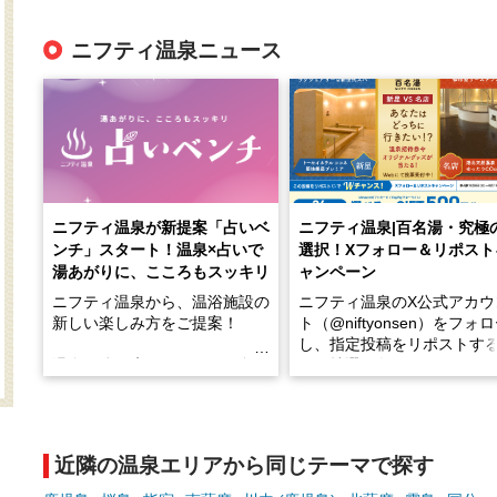
ニフティ温泉ニュース
ニフティ温泉が新提案「占いベ
ニフティ温泉|百名湯・究極
ンチ」スタート！温泉×占いで
選択！Xフォロー＆リポスト
湯あがりに、こころもスッキリ
ャンペーン
ニフティ温泉から、温浴施設の
ニフティ温泉のX公式アカウ
新しい楽しみ方をご提案！
ト（@niftyonsen）をフォ
し、指定投稿をリポストす
温泉で体を癒したあとに、占い
と、抽選で各回26（ふろ）
でこころもスッキリ──そんな
様（合計260名様）に選べる
新体験が楽しめる「占いベン
GIFT500円分をプレゼント
チ」を展開中♨
たします。
近隣の温泉エリアから同じテーマで探す
手相やタロットなど気軽に楽し
める占いで、“ととのう”おふろ