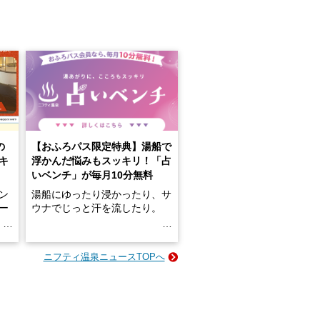
の
【おふろパス限定特典】湯船で
キ
浮かんだ悩みもスッキリ！「占
いベンチ」が毎月10分無料
ン
湯船にゆったり浸かったり、サ
ロー
ウナでじっと汗を流したり。
る
名
e-
ニフティ温泉ニュースTOPへ
い
そんな「一人でぼんやり過ごす
時間」、ふだん後回しにしてい
た「これからのこと」や「ちょ
っとした悩み」が、頭に浮かん
でくることはありませんか？