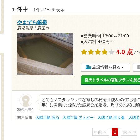
1 件中
1件～1件を表示
やまでら鉱泉
鹿児島県 / 鹿屋市
■営業時間 13:00～21:00
■入浴料 460円～
4.0 点
/ 
施設情報を見る
楽天トラベルの宿泊プランを見
とてもノスタルジックな癒しの秘湯 山あいの住宅地にひ
年）に開業した鄙びた鉱泉公衆浴場。周りの民家に溶
50代～ 男性
関連情報
大隅半島 宿泊
大隅半島 アトピー
大隅半島 切り傷
大隅半
前へ
1
次へ