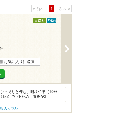
前へ
1
次へ
日帰り
宿泊
>
1件
お気に入りに追加
る
っそりと佇む、昭和41年（1966
け込んでいるため、看板が出…
島 カップル