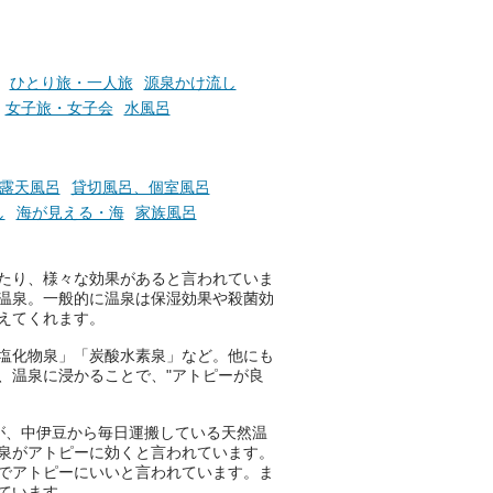
お風呂でリラックスしているか
ひとり旅・一人旅
源泉かけ流し
らこそ向き合える、大切な自分
女子旅・女子会
水風呂
の本音。
そんな心のつぶやきを、湯あが
りの温まった心のまま相談でき
露天風呂
貸切風呂、個室風呂
たら素敵ですよね。
し
海が見える・海
家族風呂
！
たり、様々な効果があると言われていま
ニフティ温泉の「占いベンチ」
温泉。一般的に温泉は保湿効果や殺菌効
は、そんなあなたの心のつぶや
えてくれます。
きをプロの占い師に相談するこ
とができるサービスです。
塩化物泉」「炭酸水素泉」など。他にも
、温泉に浸かることで、"アトピーが良
が、中伊豆から毎日運搬している天然温
おふろパス会員様なら、この特
泉がアトピーに効くと言われています。
別なひとときを「毎月10分無
でアトピーにいいと言われています。ま
料」でご利用いただけます。
ています。