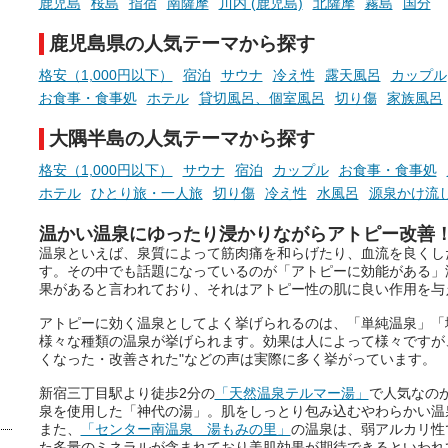
鹿児島
桜島
指宿
南薩摩
川内 (鹿児島)
北薩摩
霧島
国分
時間を、もっと特別に。
鹿児島県の人気テーマから探す
格安（1,000円以下）
宿泊
サウナ
冷え性
露天風呂
カップル
お食事・食事処
ホテル
貸切風呂、個室風呂
切り傷
家族風呂
大隅半島の人気テーマから探す
格安（1,000円以下）
サウナ
宿泊
カップル
お食事・食事処
ホテル
ひとり旅・一人旅
切り傷
冷え性
水風呂
源泉かけ流
温かい温泉にゆったり浸かりながらアトピー改善
温泉といえば、泉質によって筋肉痛を和らげたり、血流を良くし
す。その中でも話題になっているのが「アトピーに効能がある」
果があると言われており、それはアトピー性の肌に良い作用を与
アトピーに効く温泉としてよく挙げられるのは、「単純温泉」「
様々な種類の温泉が挙げられます。効果は人によって様々ですが
くなった・改善された"などの声は実際に多く挙がっています。
新宿三丁目駅より徒歩2分の
「天然温泉テルマー湯」
で人気なの
泉を使用した「神代の湯」。肌をしっとり包み込むやわらかい温
また、
「センター南温泉 湯もみの里」
の温泉は、弱アルカリ性
た多量のミネラルが含まれており美肌効果が期待できるといわれ