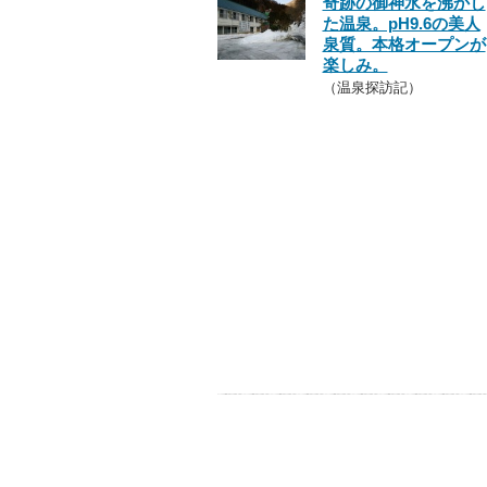
奇跡の御神水を沸かし
た温泉。pH9.6の美人
泉質。本格オープンが
楽しみ。
（温泉探訪記）