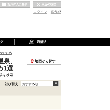
お気に入りの温泉
最近の履歴
ログイン
ID作成
グ
岩盤浴
おすすめ
温泉、
地図から探す
め1選
湯を検索
並び替え
おすすめ順