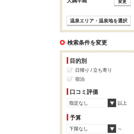
大隅半島
変更
温泉エリア・温泉地を選択
検索条件を変更
目的別
日帰り / 立ち寄り
宿泊
口コミ評価
指定なし
以上
予算
下限なし
～