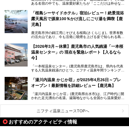
今回は「ちくりん温泉」の家族風呂・大衆風呂・宿泊施設に
ある名宿の中でも、温泉愛好家たちが「ここだけは外せな
ついて、徹底レビューします！
い」と熱い視線を送るのが「霧島湯之谷山荘（以下：湯之谷
山荘）」です。
「桜島シーサイドホテル」宿泊レビュー！絶景混浴
露天風呂で源泉100％かけ流しにごり湯を満喫【鹿
最大の魅力は、ここでしか体験できない絶妙なバランスの
「自噴混合泉」。今回は、その極上の湯を心ゆくまで堪能す
児島】
べく宿泊し、実際に感じたお湯のちからと宿の魅力を詳しく
レポートします。
鹿児島市沖の錦江湾にそびえる桜島(さくらじま)。世界有数
の活火山であり、今も活発に噴煙を上げる姿で知られる島で
また、気軽に立ち寄りたい方のための「日帰り入浴情報」も
す。「桜島シーサイドホテル」は桜島の南端付近に佇むリゾ
併せて解説。温泉マニアをも唸らせる“生きたお湯”の正体に
ートホテル。最大の魅力が、錦江湾に面した絶景混浴露天風
【2026年3月～休業】鹿児島市の人気銭湯「一本桜
迫ります。
呂でしょう。源泉100％かけ流しのにごり湯は、多くの温泉
温泉センター」の 現在を緊急レポート【入るなら
ファンを魅了する存在です。
今】
今回筆者自ら宿泊。桜島シーサイドホテルの“温泉”はじめ、
食事やアクセスなど詳細レビューします。
「一本桜温泉センター」(鹿児島県鹿児島市)は、県内を代表
する人気温泉銭湯のひとつ。ニフティ温泉年間ランキング2
025では、鹿児島県総合第4位を獲得。年中無休かつ24時間
営業なので、就寝前の入浴や寝起き一番の朝湯など利便性が
「湯川内温泉 かじか荘」が2025年4月26日～プレ
抜群！ 多くの常連客やファンでいつも賑わっています。し
オープン！最新情報を詳細レビュー【鹿児島】
かし建物の老朽化に伴い、2026年2月28日24時をもって休
業。現在の施設を取り壊し・同じ場所に新築するため、再開
「湯川内温泉 かじか荘」(鹿児島県出水市)は、江戸時代に開
は約2年後を予定しています。
かれた足元湧出の名湯。遠隔地ながらも全国から温泉愛好家
が訪れ、温泉ファンなら一度は入ってみたい憧れの温泉とも
今回は2025年の年末に訪問・現地体験し、一本桜温泉セン
いえる存在です。2023年にいったん閉館しましたが、その
ターの“現在”を緊急レポートします！
後経営が変わり、復旧作業を実施。2025年4月26日に日帰
ニフティ温泉ニュースTOPへ
り入浴施設としてプレオープンしました。
おすすめのアクティビティ情報