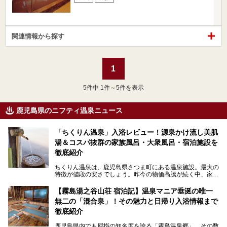
関連情報から探す
1
5
件中 1件～5件を表示
鹿児島県のニフティ温泉ニュース
「ちくりん温泉」入浴レビュー！源泉かけ流し美肌
湯＆コスパ抜群の家族風呂・大衆風呂・宿泊施設を
徹底紹介
ちくりん温泉は、鹿児島県さつま町にある温泉施設。最大の
特徴が値段の安さでしょう。昨今の物価高騰が続く中、家族
風呂1室1時間900円・大衆風呂大人1人300円、宿泊大人1人
4,000円～、と驚くべき価格を維持。
【霧島湯之谷山荘 宿泊記】温泉マニア垂涎の唯一
無二の「混合泉」！その魅力と日帰り入浴情報まで
さらに、源泉100％かけ流しのツルツル美肌湯を堪能できる
点にも注目すべき。30年以上全国の温泉を巡った筆者の経
徹底紹介
験上、穴場中の穴場と言っても決して過言ではありません。
鹿児島県内でも屈指の知名度を誇る「霧島温泉郷」。その数