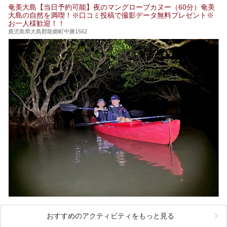
筆者自身、閉館中もボランティア作業や取材等で数回現地へ
奄美大島【当日予約可能】夜のマングローブカヌー（60分）奄美
乗り込みましたが、今回もオープン前日から初日にかけて現
大島の自然を満喫！※口コミ投稿で撮影データ無料プレゼント※
地訪問。リニューアルした浴室・最新情報を中心に、以前と
お一人様歓迎！！
の相違点や注意事項などを詳細レビューします。
鹿児島県大島郡龍郷町中勝1562
おすすめのアクティビティをもっと見る