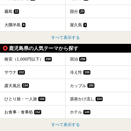
霧島
国分
33
29
大隅半島
屋久島
8
3
すべて表示する
鹿児島県の人気テーマから探す
格安（1,000円以下）
宿泊
298
296
サウナ
冷え性
202
199
露天風呂
カップル
194
180
ひとり旅・一人旅
源泉かけ流し
166
164
お食事・食事処
ホテル
152
149
すべて表示する