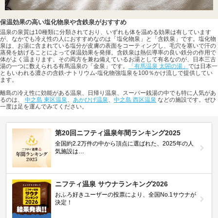
保温効果の高い塩化物泉や含鉄泉がおすすめ
温泉の泉質は10種類に分類されており、いずれも体を温める効果は有しています
が、なかでも冷え性の人におすすめなのは「塩化物泉」と「含鉄泉」です。塩化物
泉は、お湯に含まれている塩分が皮膚の表面をコーティングし、毛穴を塞いで汗の
蒸発を妨げることによって保温効果を発揮。含鉄泉は熱伝導率の良い鉄分の作用で
体がよく温まります。その両方を兼ね備えているお湯として有名なのが、日本三古
湯の一つに数えられる有馬温泉の「金泉」です。
「有馬温泉 太閤の湯」
では日本一
ともいわれる濃さの含鉄-ナトリウム-塩化物強塩泉を100％かけ流しで提供してい
ます。
離島の冷え性に効能がある温泉、日帰り温泉、スーパー銭湯の中でも特に人気があ
るのは、
中之島 東区温泉
、
あかひげ温泉
、
中之島 西区温泉
などの施設です。ぜひ
一度は足を運んでみてください。
第20回ニフティ温泉年間ランキング2025
全国約2.2万件の中から頂点に選ばれた、2025年の人
気施設は…
ニフティ温泉 サウナランキング2026
おふろ好きユーザーの投票により、全国No.1サウナが
決定！