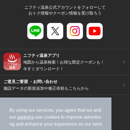
ニフティ温泉公式アカウントをフォローして
おトク情報やクーポン情報を受け取ろう
ニフティ温泉アプリ
地図から温泉検索！お得な限定クーポンも！
今すぐダウンロード！
ご意見ご要望 ・お問い合わせ
施設データの新規追加や修正依頼もこちらから
スマートフォン
/
PC
加盟店募集（資料請求）
広告出稿のご案内
By using our services, you agree that we and
our
partners
use cookies to improve advertisi
利用規約
ライフスタイルMEMBERS+規約
ng and enhance your experience on our servi
特定商取引法に基づく表記
ヘルプ
採用情報