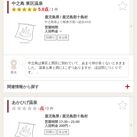
中之島 東区温泉
お気に入
りに追加
5.0点
/ 1 件
鹿児島県 / 鹿児島郡十島村
中之島港より船倉方面へ徒歩10分
営業時間
入浴料金 ～
日帰り
冷え性
中之島は東区と西区に別れていて、あまり仲が良くないとききま
した。 温泉も東と西に1こずつありますが、ほぼ同じつくりで
す。 …
匿名
関連情報から探す
あかひげ温泉
お気に入
りに追加
-点
/ 0 件
鹿児島県 / 鹿児島郡十島村
営業時間 17:30～21:00
入浴料金 200円～
日帰り
冷え性