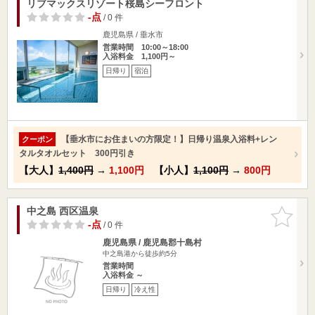
リブマックスリゾート桜島シーフロント
-点
/ 0 件
鹿児島県 / 垂水市
営業時間 10:00～18:00
入浴料金 1,100円～
日帰り
宿泊
【垂水市にお住まいの方限定！】日帰り温泉入浴料+レン
クーポン
タルタオルセット 300円引き
【大人】
1,400円
→
1,100円
【小人】
1,100円
→
800円
中之島 西区温泉
お気に入
りに追加
-点
/ 0 件
鹿児島県 / 鹿児島郡十島村
中之島港から徒歩約5分
営業時間
入浴料金 ～
日帰り
冷え性