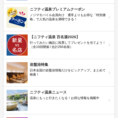
ニフティ温泉プレミアムクーポン
ノジマモバイル会員向け 通常よりもお得な「特別価
格」で人気の温泉を満喫できる！
【ニフティ温泉 百名湯2026】
行ってみたい施設に投票してプレゼントを当てよう！
（全10回開催 / 合計260名様）
岩盤浴特集
日本全国の岩盤浴情報だけをピックアップ。まとめて
検索！
ニフティ温泉ニュース
温泉にもっと行きたくなる！お得な情報を掲載中