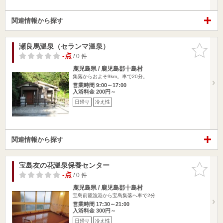
関連情報から探す
瀬良馬温泉（セランマ温泉）
お気に入
りに追加
-点
/ 0 件
鹿児島県 / 鹿児島郡十島村
集落からおよそ9km。車で20分。
営業時間 9:00～17:00
入浴料金 200円～
日帰り
冷え性
関連情報から探す
宝島友の花温泉保養センター
お気に入
りに追加
-点
/ 0 件
鹿児島県 / 鹿児島郡十島村
宝島前籠漁港から宝島集落へ車で2分
営業時間 17:30～21:00
入浴料金 300円～
日帰り
冷え性