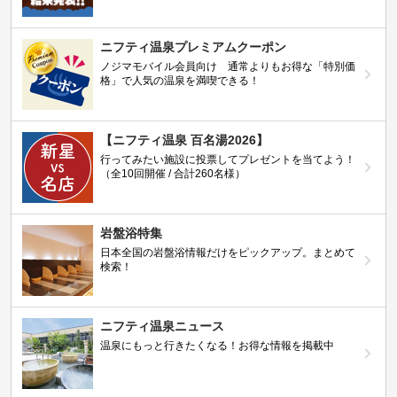
ニフティ温泉プレミアムクーポン
ノジマモバイル会員向け 通常よりもお得な「特別価
格」で人気の温泉を満喫できる！
【ニフティ温泉 百名湯2026】
行ってみたい施設に投票してプレゼントを当てよう！
（全10回開催 / 合計260名様）
岩盤浴特集
日本全国の岩盤浴情報だけをピックアップ。まとめて
検索！
ニフティ温泉ニュース
温泉にもっと行きたくなる！お得な情報を掲載中