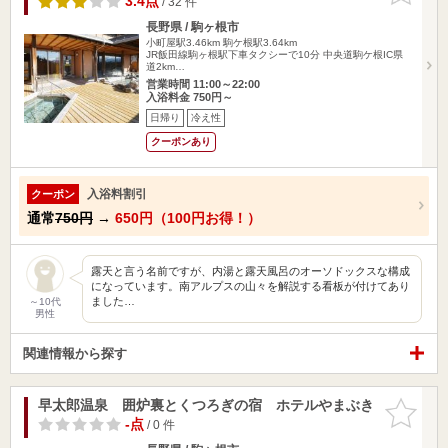
3.4点
/ 32 件
長野県 / 駒ヶ根市
小町屋駅3.46km
駒ケ根駅3.64km
JR飯田線駒ヶ根駅下車タクシーで10分 中央道駒ケ根IC県
道2km…
営業時間 11:00～22:00
入浴料金 750円～
日帰り
冷え性
クーポンあり
入浴料割引
クーポン
通常
750円
→
650円（100円お得！）
露天と言う名前ですが、内湯と露天風呂のオーソドックスな構成
になっています。南アルプスの山々を解説する看板が付けてあり
ました…
～10代
男性
関連情報から探す
早太郎温泉 囲炉裏とくつろぎの宿 ホテルやまぶき
お気に入
りに追加
-点
/ 0 件