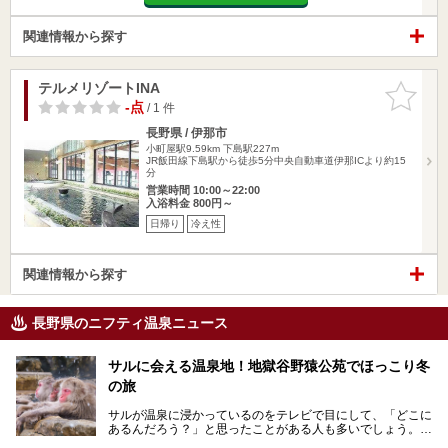
関連情報から探す
テルメリゾートINA
お気に入
りに追加
-点
/ 1 件
長野県 / 伊那市
小町屋駅9.59km
下島駅227m
JR飯田線下島駅から徒歩5分中央自動車道伊那ICより約15
分
営業時間 10:00～22:00
入浴料金 800円～
日帰り
冷え性
関連情報から探す
長野県のニフティ温泉ニュース
サルに会える温泉地！地獄谷野猿公苑でほっこり冬
の旅
サルが温泉に浸かっているのをテレビで目にして、「どこに
あるんだろう？」と思ったことがある人も多いでしょう。