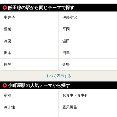
飯田線の駅から同じテーマで探す
中井侍
伊那小沢
鶯巣
平岡
為栗
温田
田本
門島
唐笠
金野
すべて表示する
小町屋駅の人気テーマから探す
宿泊
お食事・食事処
冷え性
露天風呂