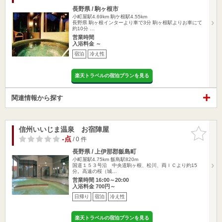
長野県 / 駒ヶ根市
小町屋駅4.69km
駒ケ根駅4.55km
長野県 駒ヶ根インターより車で3分 駒ヶ根駅よりお車にて
約10分 …
営業時間
入浴料金 ～
宿泊
冷え性
楽天トラベルの宿泊プランを見る
関連情報から探す
信州いいじま温泉 お宿陣屋
お気に入
りに追加
-点
/ 0 件
長野県 / 上伊那郡飯島町
小町屋駅4.75km
飯島駅820m
国道１５３号沿 中央道駒ヶ根、松川、両ＩＣより約15
分。高遠の桜（城…
営業時間 16:00～20:00
入浴料金 700円～
日帰り
宿泊
冷え性
楽天トラベルの宿泊プランを見る