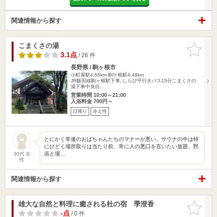
関連情報から探す
こまくさの湯
お気に入
りに追加
3.1点
/ 26 件
長野県 / 駒ヶ根市
小町屋駅4.66km
駒ケ根駅4.48km
JR飯田線駒ヶ根駅下車､しらび平行きバス15分こまくさの
湯下車中央自…
営業時間 10:00～21:00
入浴料金 700円～
日帰り
冷え性
とにかく常連のおばちゃんたちのマナーが悪い。サウナの中は特
にひどく場所取りは当たり前、常に人の悪口を言いたい放題、黙
浴と場…
30代 女
性
関連情報から探す
雄大な自然と料理に癒される杜の宿 季澄香
お気に入
りに追加
-点
/ 0 件