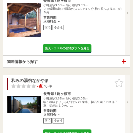
長野県 / 駒ヶ根市
小町屋駅3.50km
駒ケ根駅3.35km
ＪＲ飯田線駒ヶ根駅からバスで１０分 駒ヶ根ICより車で約
５分
営業時間
入浴料金 ～
宿泊
冷え性
楽天トラベルの宿泊プランを見る
関連情報から探す
和みの湯宿なかやま
お気に入
りに追加
-点
/ 0 件
長野県 / 駒ヶ根市
小町屋駅3.62km
駒ケ根駅3.59km
駒ヶ根駅よりしらび平行バス乗車、切石公園下バス停下
車、徒歩約１０分。…
営業時間
入浴料金 ～
宿泊
冷え性