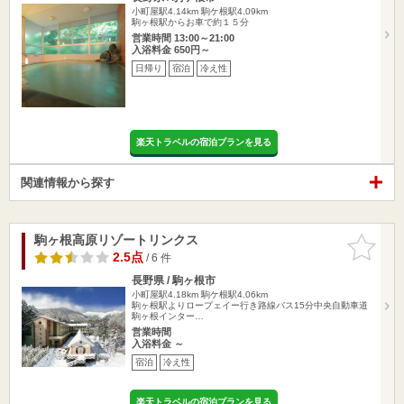
小町屋駅4.14km
駒ケ根駅4.09km
駒ヶ根駅からお車で約１５分
営業時間 13:00～21:00
入浴料金 650円～
日帰り
宿泊
冷え性
楽天トラベルの宿泊プランを見る
関連情報から探す
駒ヶ根高原リゾートリンクス
お気に入
りに追加
2.5点
/ 6 件
長野県 / 駒ヶ根市
小町屋駅4.18km
駒ケ根駅4.06km
駒ヶ根駅よりロープェイー行き路線バス15分中央自動車道
駒ヶ根インター…
営業時間
入浴料金 ～
宿泊
冷え性
楽天トラベルの宿泊プランを見る