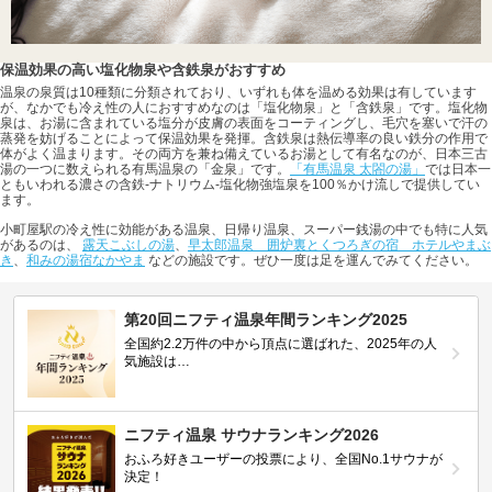
保温効果の高い塩化物泉や含鉄泉がおすすめ
温泉の泉質は10種類に分類されており、いずれも体を温める効果は有しています
が、なかでも冷え性の人におすすめなのは「塩化物泉」と「含鉄泉」です。塩化物
泉は、お湯に含まれている塩分が皮膚の表面をコーティングし、毛穴を塞いで汗の
蒸発を妨げることによって保温効果を発揮。含鉄泉は熱伝導率の良い鉄分の作用で
体がよく温まります。その両方を兼ね備えているお湯として有名なのが、日本三古
湯の一つに数えられる有馬温泉の「金泉」です。
「有馬温泉 太閤の湯」
では日本一
ともいわれる濃さの含鉄-ナトリウム-塩化物強塩泉を100％かけ流しで提供してい
ます。
小町屋駅の冷え性に効能がある温泉、日帰り温泉、スーパー銭湯の中でも特に人気
があるのは、
露天こぶしの湯
、
早太郎温泉 囲炉裏とくつろぎの宿 ホテルやまぶ
き
、
和みの湯宿なかやま
などの施設です。ぜひ一度は足を運んでみてください。
第20回ニフティ温泉年間ランキング2025
全国約2.2万件の中から頂点に選ばれた、2025年の人
気施設は…
ニフティ温泉 サウナランキング2026
おふろ好きユーザーの投票により、全国No.1サウナが
決定！