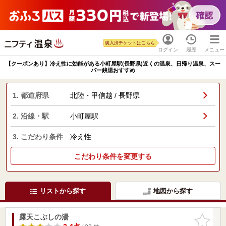
購入済チケットはこちら
ログイン
履歴
メニュー
【クーポンあり】冷え性に効能がある小町屋駅(長野県)近くの温泉、日帰り温泉、スー
パー銭湯おすすめ
1. 都道府県
北陸・甲信越 / 長野県
2. 沿線・駅
小町屋駅
3. こだわり条件
冷え性
こだわり条件を変更する
リストから探す
地図から探す
露天こぶしの湯
お気に入
りに追加