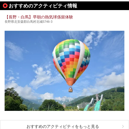
おすすめのアクティビティ情報
極上のお湯に浸り上質なお料理に舌鼓、特別な日に泊まりた
い湯田中温泉「松籟荘」を、実際に宿泊した目線で紹介しま
す。
【長野・白馬】早朝の熱気球係留体験
長野県北安曇郡白馬村北城5746-3
おすすめのアクティビティをもっと見る