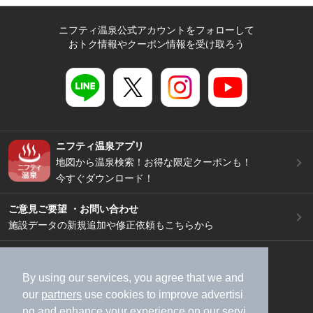
ニフティ温泉公式アカウントをフォローして
おトク情報やクーポン情報を受け取ろう
ニフティ温泉アプリ
地図から温泉検索！お得な限定クーポンも！
今すぐダウンロード！
ご意見ご要望 ・お問い合わせ
施設データの新規追加や修正依頼もこちらから
スマートフォン
/
PC
加盟店募集（資料請求）
広告出稿のご案内
By using our services, you agree that we and
our
partners
use cookies to improve advertisi
利用規約
ライフスタイルMEMBERS+規約
ng and enhance your experience on our servi