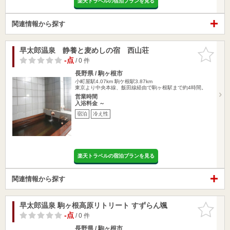
楽天トラベルの宿泊プランを見る
関連情報から探す
早太郎温泉 静養と麦めしの宿 西山荘
お気に入
りに追加
-点
/ 0 件
長野県 / 駒ヶ根市
小町屋駅4.07km
駒ケ根駅3.87km
東京より中央本線、飯田線経由で駒ヶ根駅まで約4時間。
営業時間
入浴料金 ～
宿泊
冷え性
楽天トラベルの宿泊プランを見る
関連情報から探す
早太郎温泉 駒ヶ根高原リトリート すずらん颯
お気に入
りに追加
-点
/ 0 件
長野県 / 駒ヶ根市