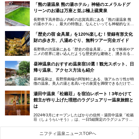
この微笑ましい光景は、長野県にある「地獄谷野猿公苑」で
「熊の湯温泉 熊の湯ホテル」神秘のエメラルドグ
見られるもので、野生のサルが雪景色の中で温泉に浸かる姿
リーンのお湯は万座と並ぶ極上硫黄泉
を間近で観察できます。
長野県下高井郡山ノ内町の志賀高原にある「熊の湯温泉 熊
本記事では、地獄谷野猿公苑の魅力や見どころ、サルと温泉
の湯ホテル」。最大の特徴は、なんといっても神秘的なエメ
との関係性、地獄谷周辺の観光スポットについて紹介しま
ラルドグリーンのお湯。この美しいお湯に魅了され、何度も
す。サルを観察した後にほっこりと浸かれる温泉も紹介する
リピートするファンも多い温泉です。冬はスキーと一緒に楽
ので、野生のサルを観察する貴重な自然体験と温泉をあわせ
「歴史の宿 金具屋」を120%楽しむ！登録有形文化
しみたい極上の温泉を紹介します。
て楽しみたい人は、ぜひ参考にしてください。
財の歩き方、八湯めぐり、無料ツアー完全ガイド
長野県の渋温泉にある「歴史の宿金具屋」。まるで映画やア
ニメの世界に迷い込んだような歴史的な建物と、湧き出る温
泉の恵みが魅力のお宿です。せっかく泊まるなら、その魅力
を隅々まで楽しみたいですよね。この記事では、金具屋での
昼神温泉のおすすめ温泉宿10選！観光スポット、日
滞在を最高の思い出にするための「楽しみ方」を徹底的にご
帰り温泉、アクセス方法も紹介
紹介します！
昼神温泉は、長野県南端の阿智村にある、強アルカリ性が特
徴の温泉。美人の湯と名高いその泉質を満喫できるだけでな
く、日本一の星空鑑賞ができる注目の温泉地です。
昼神温泉では、朝市などの観光スポットや、信州名物のおや
湯田中温泉「松籟荘」を宿泊レポート！3年かけて
きを楽しめるグルメスポットなど、観光を楽しむにはぴった
館主が作り上げた理想のラグジュアリー温泉旅館と
りの場所が豊富にあります。
この記事では、昼神温泉での滞在を充実させる宿泊施設や日
は
帰り温泉、見どころ満載の観光・グルメスポットに加え、ア
クセス方法も順に紹介します。
2024年3月にオープンしたばかりの信州・湯田中温泉「松籟
荘（しょうらいそう）」は、一日5組限定のラグジュアリー
温泉旅館。全室が源泉掛け流しの露天風呂、庭園付きで、プ
ライベートに楽しめる非日常感が味わえます。また宿泊者は
道向かいの「よろづや」の大浴場「桃山風呂」や共同浴場の
ニフティ温泉ニュースTOPへ
「湯田中大湯」も利用ができます。