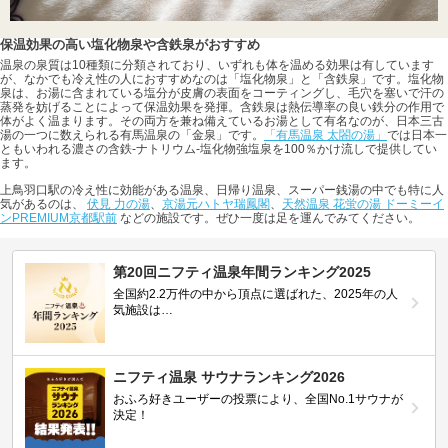
保温効果の高い塩化物泉や含鉄泉がおすすめ
温泉の泉質は10種類に分類されており、いずれも体を温める効果は有しています
が、なかでも冷え性の人におすすめなのは「塩化物泉」と「含鉄泉」です。塩化物
泉は、お湯に含まれている塩分が皮膚の表面をコーティングし、毛穴を塞いで汗の
蒸発を妨げることによって保温効果を発揮。含鉄泉は熱伝導率の良い鉄分の作用で
体がよく温まります。その両方を兼ね備えているお湯として有名なのが、日本三古
湯の一つに数えられる有馬温泉の「金泉」です。
「有馬温泉 太閤の湯」
では日本一
ともいわれる濃さの含鉄-ナトリウム-塩化物強塩泉を100％かけ流しで提供してい
ます。
上鳥羽口駅の冷え性に効能がある温泉、日帰り温泉、スーパー銭湯の中でも特に人
気があるのは、
伏見 力の湯
、
京湯元ハトヤ瑞鳳閣
、
天然温泉 花蛍の湯 ドーミーイ
ンPREMIUM京都駅前
などの施設です。ぜひ一度は足を運んでみてください。
第20回ニフティ温泉年間ランキング2025
全国約2.2万件の中から頂点に選ばれた、2025年の人
気施設は…
ニフティ温泉 サウナランキング2026
おふろ好きユーザーの投票により、全国No.1サウナが
決定！