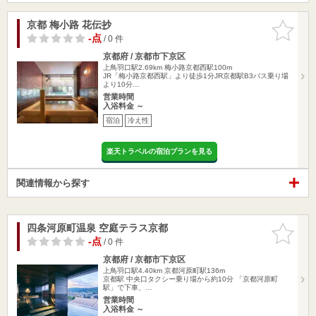
京都 梅小路 花伝抄
お気に入
りに追加
-点
/ 0 件
京都府 / 京都市下京区
上鳥羽口駅2.69km
梅小路京都西駅100m
JR「梅小路京都西駅」より徒歩1分JR京都駅B3バス乗り場
より10分…
営業時間
入浴料金 ～
宿泊
冷え性
楽天トラベルの宿泊プランを見る
関連情報から探す
四条河原町温泉 空庭テラス京都
お気に入
りに追加
-点
/ 0 件
京都府 / 京都市下京区
上鳥羽口駅4.40km
京都河原町駅136m
京都駅 中央口タクシー乗り場から約10分 「京都河原町
駅」で下車、…
営業時間
入浴料金 ～