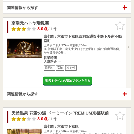
関連情報から探す
京湯元ハトヤ瑞鳳閣
お気に入
りに追加
3.0点
/ 1 件
京都府 / 京都市下京区西洞院通塩小路下ル南不動
堂町
上鳥羽口駅2.37km
京都駅454m
JR京都駅下車、烏丸中央口または西口（南北自由通路側）
から徒歩約5分…
営業時間
入浴料金 ～
日帰り
宿泊
冷え性
楽天トラベルの宿泊プランを見る
関連情報から探す
天然温泉 花蛍の湯 ドーミーインPREMIUM京都駅前
お気に入
りに追加
3.0点
/ 1 件
京都府 / 京都市下京区
上鳥羽口駅2.58km
京都駅396m