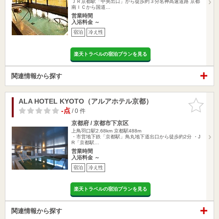
ＪＲ京都駅「中央出口」から徒歩約３分名神高速道路 京都
南ＩＣから国道…
営業時間
入浴料金 ～
宿泊
冷え性
楽天トラベルの宿泊プランを見る
関連情報から探す
ALA HOTEL KYOTO（アルアホテル京都）
お気に入
りに追加
-点
/ 0 件
京都府 / 京都市下京区
上鳥羽口駅2.68km
京都駅488m
・市営地下鉄「京都駅」鳥丸地下道出口から徒歩約2分 ・J
R「京都駅…
営業時間
入浴料金 ～
宿泊
冷え性
楽天トラベルの宿泊プランを見る
関連情報から探す