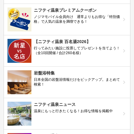
ニフティ温泉プレミアムクーポン
ノジマモバイル会員向け 通常よりもお得な「特別価
格」で人気の温泉を満喫できる！
【ニフティ温泉 百名湯2026】
行ってみたい施設に投票してプレゼントを当てよう！
（全10回開催 / 合計260名様）
岩盤浴特集
日本全国の岩盤浴情報だけをピックアップ。まとめて
検索！
ニフティ温泉ニュース
温泉にもっと行きたくなる！お得な情報を掲載中