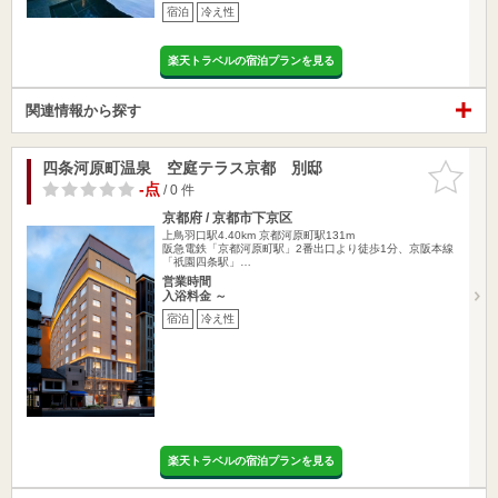
宿泊
冷え性
楽天トラベルの宿泊プランを見る
関連情報から探す
四条河原町温泉 空庭テラス京都 別邸
お気に入
りに追加
-点
/ 0 件
京都府 / 京都市下京区
上鳥羽口駅4.40km
京都河原町駅131m
阪急電鉄「京都河原町駅」2番出口より徒歩1分、京阪本線
「祇園四条駅」…
営業時間
入浴料金 ～
宿泊
冷え性
楽天トラベルの宿泊プランを見る