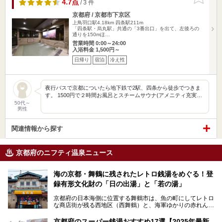
りに追加
4.7点
/ 3 件
京都府 / 京都市下京区
上鳥羽口駅4.18km
四条駅211m
「四条駅・烏丸駅」共通の「3番出口」を出て、左後ろの
通りを150mほ…
営業時間 0:00～24:00
入浴料金 1,500円～
日帰り
宿泊
冷え性
夜行バスで京都についたら地下鉄で2駅、四条から徒歩でつきま
す。 1500円で２時間お風呂とスチームサウナ(アメニティ充実…
50代～
男性
関連情報から探す
京都府のニフティ温泉ニュース
海の京都・舞鶴に残されたレトロ銭湯をめぐる！登
録有形文化財の「日の出湯」と「若の湯」
京都府の日本海側に位置する舞鶴市は、魚の町にしてレトロ
な商店街が残る西地区（西舞鶴）と、海軍ゆかりの赤れんが
パークや海上自衛隊施設のある東地区（東舞鶴）に分けられ
ます。今回案内するのは西地区に今も残る2軒の銭湯「日の
京都府のスーパー銭湯おすすめ17選【2025年最新