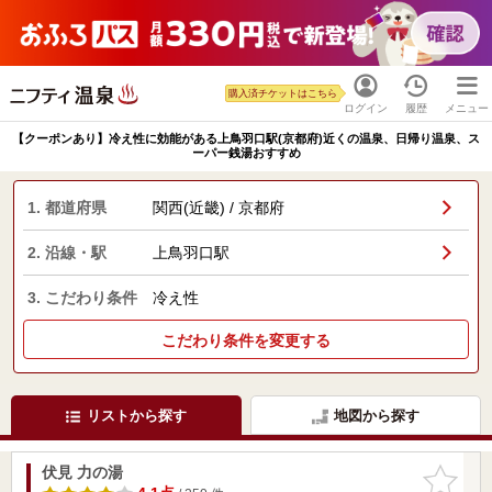
購入済チケットはこちら
ログイン
履歴
メニュー
【クーポンあり】冷え性に効能がある上鳥羽口駅(京都府)近くの温泉、日帰り温泉、ス
ーパー銭湯おすすめ
1. 都道府県
関西(近畿) / 京都府
2. 沿線・駅
上鳥羽口駅
3. こだわり条件
冷え性
こだわり条件を変更する
リストから探す
地図から探す
伏見 力の湯
お気に入
りに追加