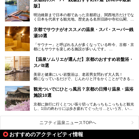
出湯」と「若の湯」。いずれも国の登録有形文化財に指定さ
版】
れた歴史ある建物でありながら、今も現役のお風呂屋さんで
す。
明治維新まで日本の都であった京都府は、関西地方だけでな
く日本を代表する観光地。歴史ある名所旧跡や寺社仏閣、そ
漁師町や商店街で働く人々を支えてきたこの2軒の銭湯とと
して古都ならではの文化が魅力です。
もに、立ち寄りたい舞鶴の観光スポットや温浴施設を紹介し
ます。
京都でサウナがオススメの温泉・スパ・スーパー銭
今回は、そんな京都府で2025年現在おすすめのスーパー銭
湯10選
湯を紹介します。
───
有名な観光名所のすぐ近くにある日帰り入浴施設から、山間
提供元：京都府舞鶴市【PR】
「サウナー」と呼ばれる人が多くなっている昨今、古都・京
部でレジャー気分を満喫できる温泉施設まで、好みのスーパ
この記事は京都府舞鶴市のPR記事です。
都にもサウナを楽しめる施設が多いんです。
ー銭湯を探してみてくださいね。
自分の好きなサウナを探すのもいいですが、さまざまなサウ
【温泉ソムリエが選んだ】京都のおすすめ岩盤浴・
ナを体感してみたいですよね。
スパ8選
今回は京都府の中心や郊外、温泉地にある施設など、サウナ
美容と健康にいい岩盤浴は、老若男女問わず大人気！
のある温浴施設を紹介します。
横になっているだけで、じんわりと汗をかくことができるの
で、簡単にデトックスができますよ♪
ぜひ参考にして、京都府の方や、観光に出かけた時などにサ
ウナを楽しみましょう！
観光ついでにひとっ風呂？京都の日帰り温泉・温浴
地元の方はもちろん、旅先としても人気の京都。
施設10選
観光のついでに岩盤浴のある温泉に浸かってリフレッシュす
るのも良さそうですね！
京都に旅行に行くとつい張り切ってあっちもこっちもと観光
し、1日の終わりには歩き疲れてぐったり…という方、いま
今回は京都にある岩盤浴のある施設をピックアップしてご紹
せんか？（私です）
介します！
そんな疲れた身体には温泉です！京都には、市内にも郊外に
も素晴らしい温泉がたくさんあります。そこで、日帰り利用
ニフティ温泉ニュースTOPへ
できるおすすめの温泉・温浴施設をまとめてみました。
おすすめのアクティビティ情報