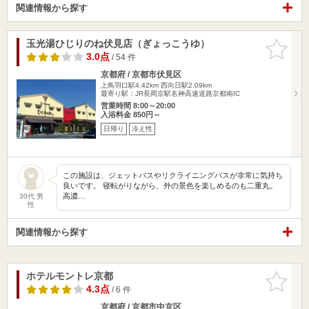
関連情報から探す
玉光湯ひじりのね伏見店（ぎょっこうゆ）
お気に入
りに追加
3.0点
/ 54 件
京都府 / 京都市伏見区
上鳥羽口駅4.42km
西向日駅2.09km
最寄り駅：JR長岡京駅名神高速道路京都南IC
営業時間 8:00～20:00
入浴料金 850円～
日帰り
冷え性
この施設は、ジェットバスやリクライニングバスが非常に気持ち
良いです。 寝転がりながら、外の景色を楽しめるのも二重丸。
高濃…
30代 男
性
関連情報から探す
ホテルモントレ京都
お気に入
りに追加
4.3点
/ 6 件
京都府 / 京都市中京区