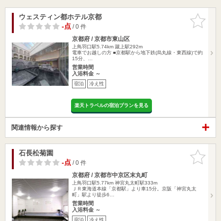
ウェスティン都ホテル京都
お気に入
りに追加
-点
/ 0 件
京都府 / 京都市東山区
上鳥羽口駅5.74km
蹴上駅292m
電車でお越しの方 ■京都駅から地下鉄(烏丸線・東西線)で約
15分、…
営業時間
入浴料金 ～
宿泊
冷え性
楽天トラベルの宿泊プランを見る
関連情報から探す
石長松菊園
お気に入
りに追加
-点
/ 0 件
京都府 / 京都市中京区末丸町
上鳥羽口駅5.77km
神宮丸太町駅333m
ＪＲ東海道本線「京都駅」より車15分。京阪「神宮丸太
町」駅より徒歩6…
営業時間
入浴料金 ～
宿泊
冷え性