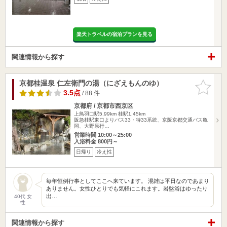
楽天トラベルの宿泊プランを見る
関連情報から探す
京都桂温泉 仁左衛門の湯（にざえもんのゆ）
お気に入
りに追加
3.5点
/ 88 件
京都府 / 京都市西京区
上鳥羽口駅5.99km
桂駅1.45km
阪急桂駅東口よりバス33・特33系統、京阪京都交通バス亀
岡、大野原行…
営業時間 10:00～25:00
入浴料金 800円～
日帰り
冷え性
毎年恒例行事としてここへ来ています。 混雑は平日なのであまり
ありません。女性ひとりでも気軽にこれます。岩盤浴はゆったり
出…
40代 女
性
関連情報から探す