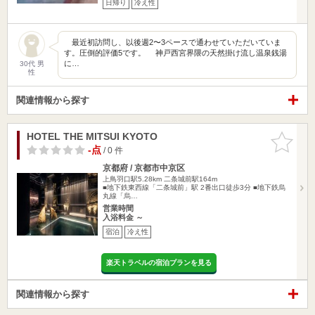
日帰り
冷え性
最近初訪問し、以後週2〜3ペースで通わせていただいていま
す。圧倒的評価5です。 神戸西宮界隈の天然掛け流し温泉銭湯
に…
30代 男
性
関連情報から探す
HOTEL THE MITSUI KYOTO
お気に入
りに追加
-点
/ 0 件
京都府 / 京都市中京区
上鳥羽口駅5.28km
二条城前駅164m
■地下鉄東西線「二条城前」駅 2番出口徒歩3分 ■地下鉄烏
丸線「烏…
営業時間
入浴料金 ～
宿泊
冷え性
楽天トラベルの宿泊プランを見る
関連情報から探す