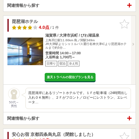
関連情報から探す
琵琶湖ホテル
お気に入
りに追加
4.0点
/ 1 件
滋賀県 / 大津市浜町 / びわ湖温泉
上鳥羽口駅11.66km
島ノ関駅349m
JR大津駅よりシャトルバス運行名神大津ICより琵琶湖ホテ
ルまで約5分…
営業時間 14:00～17:00
入浴料金 1,700円～
日帰り
宿泊
冷え性
楽天トラベルの宿泊プランを見る
琵琶湖岸にあるリゾートホテルです。１Ｆが駐車場（24時間出し
入れＯＫ無料）、２Ｆがフロント／ロビーにレストラン、エレベ
ータ…
50代～
男性
関連情報から探す
安心お宿 京都四条烏丸店（閉館しました）
お気に入