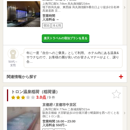
上鳥羽口駅4.74km
烏丸御池駅234m
地下鉄烏丸線、東西線 烏丸御池駅6番出口より徒歩2分名神
高速道路 京…
営業時間
入浴料金 ～
宿泊
冷え性
楽天トラベルの宿泊プランを見る
年に一度『自分へのご褒美』として利用。 ホテル内にある温泉&
サウナなので、お客様の層が良いのか皆さんマナーがよく、譲り
合…
50代～
女性
関連情報から探す
トロン温泉稲荷（稲荷湯）
お気に入
りに追加
3.0点
/ 9 件
京都府 / 京都市中京区
上鳥羽口駅4.77km
二条城前駅521m
阪急京都線 大宮駅徒歩10分堀川通り蛸薬師を西へ行くと右
側にトロン温…
営業時間 16:00～23:00
入浴料金 550円～