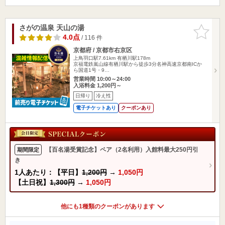
さがの温泉 天山の湯
お気に入
りに追加
4.0点
/ 116 件
京都府 / 京都市右京区
上鳥羽口駅7.61km
有栖川駅178m
京福電鉄嵐山線有栖川駅から徒歩3分名神高速京都南ICか
ら国道1号・9…
営業時間 10:00～24:00
入浴料金 1,200円～
日帰り
冷え性
電子チケットあり
クーポンあり
【百名湯受賞記念】ペア（2名利用）入館料最大250円引
期間限定
き
1人あたり：【平日】
1,200円
→
1,050円
【土日祝】
1,300円
→
1,050円
他にも1種類のクーポンがあります