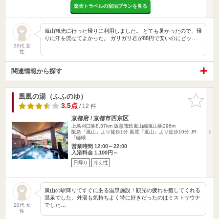
楽天トラベルの宿泊プランを見る
嵐山観光に行った帰りに利用しました。 とても暑かったので、帰
りに汗を流せてよかった。 ガリガリ君が88円で安いのにビッ…
20代 女
性
関連情報から探す
風風の湯（ふふのゆ）
お気に入
りに追加
3.5点
/ 12 件
京都府 / 京都市西京区
上鳥羽口駅8.37km
阪急電鉄嵐山線嵐山駅296m
阪急「嵐山」より徒歩1分 嵐電「嵐山」より徒歩10分 JR
「嵯峨…
営業時間 12:00～22:00
入浴料金 1,100円～
日帰り
冷え性
嵐山の駅降りてすぐにある温泉施設！観光の疲れを癒してくれる
温泉でした。外湯も気持ちよく特に好きだったのはミストサウナ
でした…
20代 女
性