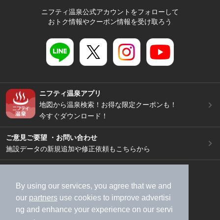
ニフティ温泉公式アカウントをフォローして
おトク情報やクーポン情報を受け取ろう
ニフティ温泉アプリ
地図から温泉検索！お得な限定クーポンも！
今すぐダウンロード！
ご意見ご要望 ・お問い合わせ
施設データの新規追加や修正依頼もこちらから
スマートフォン
/
PC
加盟店募集（資料請求）
広告出稿のご案内
By using our services, you agree that we and
our
partners
use cookies to improve advertisi
利用規約
ライフスタイルMEMBERS+規約
ng and enhance your experience on our servi
特定商取引法に基づく表記
ヘルプ
採用情報