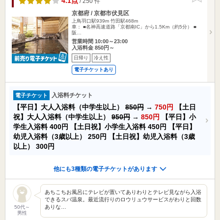
4.1点
/ 250 件
京都府 / 京都市伏見区
上鳥羽口駅939m
竹田駅468m
車： ■名神高速道路「京都南IC」から1.5Km（約5分） ■
阪…
営業時間 10:00～23:00
入浴料金 850円～
日帰り
冷え性
電子チケットあり
入浴料チケット
電子チケット
【平日】大人入浴料（中学生以上）
850円
→
750円
【土日
祝】大人入浴料（中学生以上）
950円
→
850円
【平日】小
学生入浴料
400円
【土日祝】小学生入浴料
450円
【平日】
幼児入浴料（3歳以上）
250円
【土日祝】幼児入浴料（3歳
以上）
300円
他にも3種類の電子チケットがあります
あちこちお風呂にテレビが置いてありわりとテレビ見ながら入浴
できるスパ温泉。最近流行りのロウリュウサービスがわりと回数
ありな…
50代～
男性