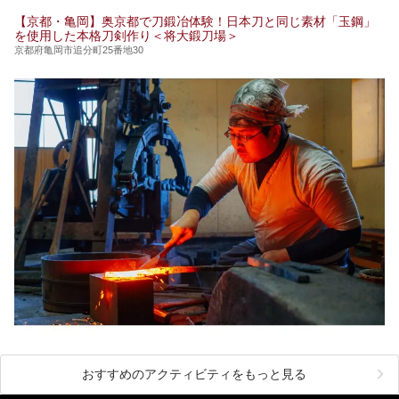
【京都・亀岡】奥京都で刀鍛冶体験！日本刀と同じ素材「玉鋼」
を使用した本格刀剣作り＜将大鍛刀場＞
京都府亀岡市追分町25番地30
おすすめのアクティビティをもっと見る