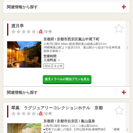
関連情報から探す
渡月亭
お気に入
りに追加
-点
/ 0 件
京都府 / 京都市西京区嵐山中尾下町
上鳥羽口駅8.48km
阪急電鉄嵐山線嵐山駅421m
JR嵯峨嵐山駅より徒歩15分、嵐山駅から徒歩7分名神高速
道路京都南イ…
営業時間
入浴料金 ～
宿泊
冷え性
楽天トラベルの宿泊プランを見る
関連情報から探す
翠嵐 ラグジュアリーコレクションホテル 京都
お気に入
りに追加
-点
/ 0 件
京都府 / 京都市右京区 / 嵐山温泉
上鳥羽口駅8.99km
トロッコ嵐山駅440m
■電車でお越しの場合 【JR山陰本線,嵯峨野線】 「嵯峨
嵐山駅…