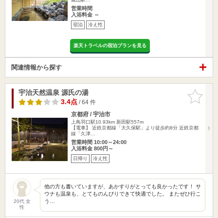
営業時間
入浴料金 ～
宿泊
冷え性
楽天トラベルの宿泊プランを見る
関連情報から探す
宇治天然温泉 源氏の湯
お気に入
りに追加
3.4点
/ 64 件
京都府 / 宇治市
上鳥羽口駅10.93km
新田駅557m
【電車】 近鉄京都線「大久保駅」より徒歩約8分 近鉄京都
線「久津…
営業時間 10:00～24:00
入浴料金 800円～
日帰り
冷え性
他の方も書いていますが、あかすりがとっても良かったです！ サ
ウナも温泉も、とてものんびりできて快適でした。 またぜひ行こ
う…
20代 女
性