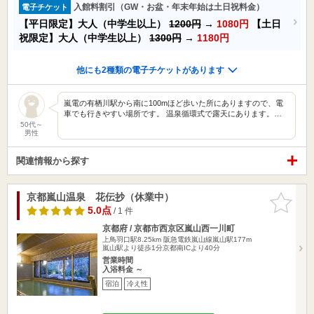
入館料割引（GW・お盆・年末年始は土日祝料金）
電子チケット
【平日限定】大人（中学生以上）
1200円
→
1080円
【土日
祝限定】大人（中学生以上）
1300円
→
1180円
他にも2種類の電子チケットがあります
嵐電の有栖川駅から南に100mほど歩いた所にありますので、電
車でも行きやすい場所です。 温泉循環式で露天にあります。…
50代～
男性
関連情報から探す
京都嵐山温泉 花伝抄（休業中）
お気に入
りに追加
5.0点
/ 1 件
京都府 / 京都市西京区嵐山西一川町
上鳥羽口駅8.25km
阪急電鉄嵐山線嵐山駅177m
嵐山駅より徒歩1分京都南ICより40分
営業時間
入浴料金 ～
宿泊
冷え性