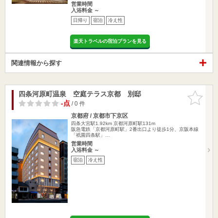
営業時間
入浴料金 ～
日帰り
宿泊
冷え性
楽天トラベルの宿泊プランを見る
関連情報から探す
四条河原町温泉 空庭テラス京都 別邸
お気に入
りに追加
-点
/ 0 件
京都府 / 京都市下京区
四条大宮駅1.92km
京都河原町駅131m
阪急電鉄「京都河原町駅」2番出口より徒歩1分、京阪本線
「祇園四条駅」…
営業時間
入浴料金 ～
宿泊
冷え性