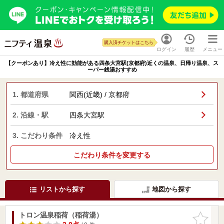
購入済チケットはこちら
ログイン
履歴
メニュー
【クーポンあり】冷え性に効能がある四条大宮駅(京都府)近くの温泉、日帰り温泉、ス
ーパー銭湯おすすめ
1. 都道府県
関西(近畿) / 京都府
2. 沿線・駅
四条大宮駅
3. こだわり条件
冷え性
こだわり条件を変更する
リストから探す
地図から探す
トロン温泉稲荷（稲荷湯）
お気に入
りに追加