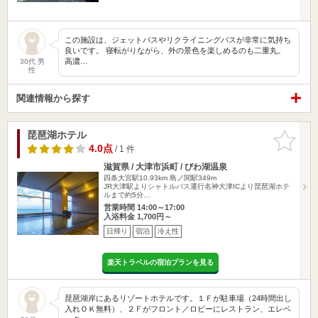
この施設は、ジェットバスやリクライニングバスが非常に気持ち
良いです。 寝転がりながら、外の景色を楽しめるのも二重丸。
高濃…
30代 男
性
関連情報から探す
琵琶湖ホテル
お気に入
りに追加
4.0点
/ 1 件
滋賀県 / 大津市浜町 / びわ湖温泉
四条大宮駅10.93km
島ノ関駅349m
JR大津駅よりシャトルバス運行名神大津ICより琵琶湖ホテ
ルまで約5分…
営業時間 14:00～17:00
入浴料金 1,700円～
日帰り
宿泊
冷え性
楽天トラベルの宿泊プランを見る
琵琶湖岸にあるリゾートホテルです。１Ｆが駐車場（24時間出し
入れＯＫ無料）、２Ｆがフロント／ロビーにレストラン、エレベ