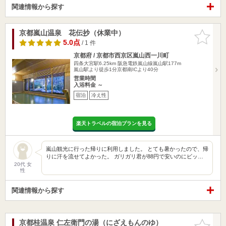
関連情報から探す
京都嵐山温泉 花伝抄（休業中）
お気に入
りに追加
5.0点
/ 1 件
京都府 / 京都市西京区嵐山西一川町
四条大宮駅6.25km
阪急電鉄嵐山線嵐山駅177m
嵐山駅より徒歩1分京都南ICより40分
営業時間
入浴料金 ～
宿泊
冷え性
楽天トラベルの宿泊プランを見る
嵐山観光に行った帰りに利用しました。 とても暑かったので、帰
りに汗を流せてよかった。 ガリガリ君が88円で安いのにビッ…
20代 女
性
関連情報から探す
京都桂温泉 仁左衛門の湯（にざえもんのゆ）
お気に入