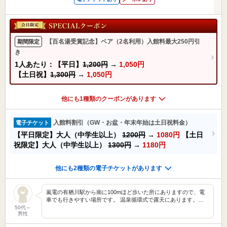
【百名湯受賞記念】ペア（2名利用）入館料最大250円引
期間限定
き
1人あたり：【平日】
1,200円
→
1,050円
【土日祝】
1,300円
→
1,050円
他にも1種類のクーポンがあります
入館料割引（GW・お盆・年末年始は土日祝料金）
電子チケット
【平日限定】大人（中学生以上）
1200円
→
1080円
【土日
祝限定】大人（中学生以上）
1300円
→
1180円
他にも2種類の電子チケットがあります
嵐電の有栖川駅から南に100mほど歩いた所にありますので、電
車でも行きやすい場所です。 温泉循環式で露天にあります。…
50代～
男性