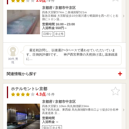
3.0点
/ 9 件
京都府 / 京都市中京区
四条大宮駅574m
二条城前駅521m
阪急京都線 大宮駅徒歩10分堀川通り蛸薬師を西へ行くと右
側にトロン温…
営業時間 16:00～23:00
入浴料金 550円～
日帰り
冷え性
最近初訪問し、以後週2〜3ペースで通わせていただいていま
す。圧倒的評価5です。 神戸西宮界隈の天然掛け流し温泉銭湯
に…
30代 男
性
関連情報から探す
ホテルモントレ京都
お気に入
りに追加
4.3点
/ 6 件
京都府 / 京都市中京区
四条大宮駅1.10km
烏丸御池駅234m
地下鉄烏丸線、東西線 烏丸御池駅6番出口より徒歩2分名神
高速道路 京…
営業時間
入浴料金 ～
宿泊
冷え性