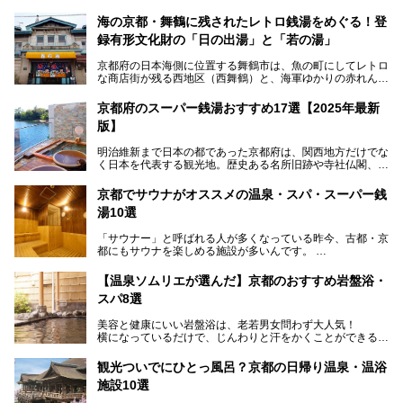
海の京都・舞鶴に残されたレトロ銭湯をめぐる！登
録有形文化財の「日の出湯」と「若の湯」
京都府の日本海側に位置する舞鶴市は、魚の町にしてレトロ
な商店街が残る西地区（西舞鶴）と、海軍ゆかりの赤れんが
パークや海上自衛隊施設のある東地区（東舞鶴）に分けられ
ます。今回案内するのは西地区に今も残る2軒の銭湯「日の
京都府のスーパー銭湯おすすめ17選【2025年最新
出湯」と「若の湯」。いずれも国の登録有形文化財に指定さ
版】
れた歴史ある建物でありながら、今も現役のお風呂屋さんで
す。
明治維新まで日本の都であった京都府は、関西地方だけでな
く日本を代表する観光地。歴史ある名所旧跡や寺社仏閣、そ
漁師町や商店街で働く人々を支えてきたこの2軒の銭湯とと
して古都ならではの文化が魅力です。
もに、立ち寄りたい舞鶴の観光スポットや温浴施設を紹介し
ます。
京都でサウナがオススメの温泉・スパ・スーパー銭
今回は、そんな京都府で2025年現在おすすめのスーパー銭
湯10選
湯を紹介します。
───
有名な観光名所のすぐ近くにある日帰り入浴施設から、山間
提供元：京都府舞鶴市【PR】
「サウナー」と呼ばれる人が多くなっている昨今、古都・京
部でレジャー気分を満喫できる温泉施設まで、好みのスーパ
この記事は京都府舞鶴市のPR記事です。
都にもサウナを楽しめる施設が多いんです。
ー銭湯を探してみてくださいね。
自分の好きなサウナを探すのもいいですが、さまざまなサウ
【温泉ソムリエが選んだ】京都のおすすめ岩盤浴・
ナを体感してみたいですよね。
スパ8選
今回は京都府の中心や郊外、温泉地にある施設など、サウナ
美容と健康にいい岩盤浴は、老若男女問わず大人気！
のある温浴施設を紹介します。
横になっているだけで、じんわりと汗をかくことができるの
で、簡単にデトックスができますよ♪
ぜひ参考にして、京都府の方や、観光に出かけた時などにサ
ウナを楽しみましょう！
観光ついでにひとっ風呂？京都の日帰り温泉・温浴
地元の方はもちろん、旅先としても人気の京都。
施設10選
観光のついでに岩盤浴のある温泉に浸かってリフレッシュす
るのも良さそうですね！