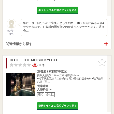
楽天トラベルの宿泊プランを見る
年に一度『自分へのご褒美』として利用。 ホテル内にある温泉&
サウナなので、お客様の層が良いのか皆さんマナーがよく、譲り
合…
50代～
女性
関連情報から探す
HOTEL THE MITSUI KYOTO
お気に入
りに追加
-点
/ 0 件
京都府 / 京都市中京区
四条大宮駅1.12km
二条城前駅164m
■地下鉄東西線「二条城前」駅 2番出口徒歩3分 ■地下鉄烏
丸線「烏…
営業時間
入浴料金 ～
宿泊
冷え性
楽天トラベルの宿泊プランを見る