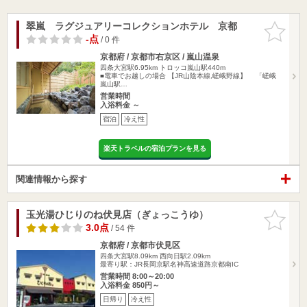
翠嵐 ラグジュアリーコレクションホテル 京都
お気に入
りに追加
-点
/ 0 件
京都府 / 京都市右京区 / 嵐山温泉
四条大宮駅6.95km
トロッコ嵐山駅440m
■電車でお越しの場合 【JR山陰本線,嵯峨野線】 「嵯峨
嵐山駅…
営業時間
入浴料金 ～
宿泊
冷え性
楽天トラベルの宿泊プランを見る
関連情報から探す
玉光湯ひじりのね伏見店（ぎょっこうゆ）
お気に入
りに追加
3.0点
/ 54 件
京都府 / 京都市伏見区
四条大宮駅8.09km
西向日駅2.09km
最寄り駅：JR長岡京駅名神高速道路京都南IC
営業時間 8:00～20:00
入浴料金 850円～
日帰り
冷え性