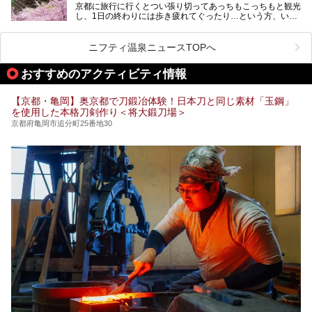
京都に旅行に行くとつい張り切ってあっちもこっちもと観光
し、1日の終わりには歩き疲れてぐったり…という方、いま
今回は京都にある岩盤浴のある施設をピックアップしてご紹
せんか？（私です）
介します！
そんな疲れた身体には温泉です！京都には、市内にも郊外に
も素晴らしい温泉がたくさんあります。そこで、日帰り利用
ニフティ温泉ニュースTOPへ
できるおすすめの温泉・温浴施設をまとめてみました。
おすすめのアクティビティ情報
【京都・亀岡】奥京都で刀鍛冶体験！日本刀と同じ素材「玉鋼」
を使用した本格刀剣作り＜将大鍛刀場＞
京都府亀岡市追分町25番地30