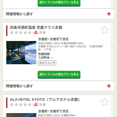
楽天トラベルの宿泊プランを見る
関連情報から探す
四条河原町温泉 空庭テラス京都
お気に入
りに追加
-点
/ 0 件
京都府 / 京都市下京区
四条大宮駅1.92km
京都河原町駅136m
京都駅 中央口タクシー乗り場から約10分 「京都河原町
駅」で下車、…
営業時間
入浴料金 ～
宿泊
冷え性
楽天トラベルの宿泊プランを見る
関連情報から探す
ALA HOTEL KYOTO（アルアホテル京都）
お気に入
りに追加
-点
/ 0 件
京都府 / 京都市下京区
四条大宮駅2.00km
京都駅488m