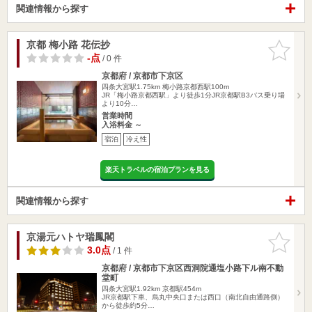
関連情報から探す
京都 梅小路 花伝抄
お気に入
りに追加
-点
/ 0 件
京都府 / 京都市下京区
四条大宮駅1.75km
梅小路京都西駅100m
JR「梅小路京都西駅」より徒歩1分JR京都駅B3バス乗り場
より10分…
営業時間
入浴料金 ～
宿泊
冷え性
楽天トラベルの宿泊プランを見る
関連情報から探す
京湯元ハトヤ瑞鳳閣
お気に入
りに追加
3.0点
/ 1 件
京都府 / 京都市下京区西洞院通塩小路下ル南不動
堂町
四条大宮駅1.92km
京都駅454m
JR京都駅下車、烏丸中央口または西口（南北自由通路側）
から徒歩約5分…