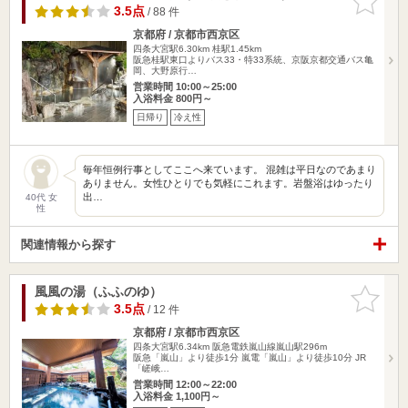
りに追加
3.5点
/ 88 件
京都府 / 京都市西京区
四条大宮駅6.30km
桂駅1.45km
阪急桂駅東口よりバス33・特33系統、京阪京都交通バス亀
岡、大野原行…
営業時間 10:00～25:00
入浴料金 800円～
日帰り
冷え性
毎年恒例行事としてここへ来ています。 混雑は平日なのであまり
ありません。女性ひとりでも気軽にこれます。岩盤浴はゆったり
出…
40代 女
性
関連情報から探す
風風の湯（ふふのゆ）
お気に入
りに追加
3.5点
/ 12 件
京都府 / 京都市西京区
四条大宮駅6.34km
阪急電鉄嵐山線嵐山駅296m
阪急「嵐山」より徒歩1分 嵐電「嵐山」より徒歩10分 JR
「嵯峨…
営業時間 12:00～22:00
入浴料金 1,100円～