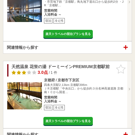
・市営地下鉄「京都駅」鳥丸地下道出口から徒歩約2分 ・J
R「京都駅…
営業時間
入浴料金 ～
宿泊
冷え性
楽天トラベルの宿泊プランを見る
関連情報から探す
天然温泉 花蛍の湯 ドーミーインPREMIUM京都駅前
お気に入
りに追加
3.0点
/ 1 件
京都府 / 京都市下京区
四条大宮駅2.13km
京都駅396m
ＪＲ京都駅「中央出口」から徒歩約３分名神高速道路 京都
南ＩＣから国道…
営業時間
入浴料金 ～
宿泊
冷え性
楽天トラベルの宿泊プランを見る
関連情報から探す