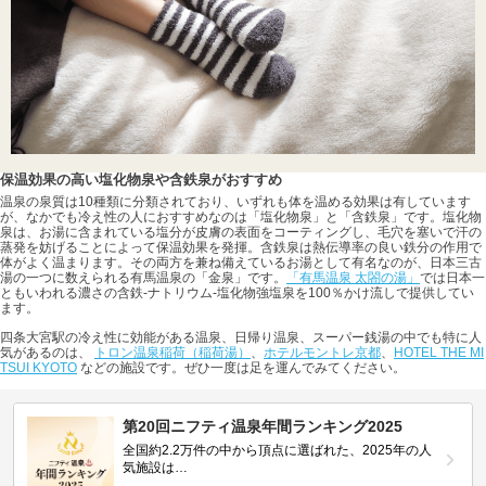
保温効果の高い塩化物泉や含鉄泉がおすすめ
温泉の泉質は10種類に分類されており、いずれも体を温める効果は有しています
が、なかでも冷え性の人におすすめなのは「塩化物泉」と「含鉄泉」です。塩化物
泉は、お湯に含まれている塩分が皮膚の表面をコーティングし、毛穴を塞いで汗の
蒸発を妨げることによって保温効果を発揮。含鉄泉は熱伝導率の良い鉄分の作用で
体がよく温まります。その両方を兼ね備えているお湯として有名なのが、日本三古
湯の一つに数えられる有馬温泉の「金泉」です。
「有馬温泉 太閤の湯」
では日本一
ともいわれる濃さの含鉄-ナトリウム-塩化物強塩泉を100％かけ流しで提供してい
ます。
四条大宮駅の冷え性に効能がある温泉、日帰り温泉、スーパー銭湯の中でも特に人
気があるのは、
トロン温泉稲荷（稲荷湯）
、
ホテルモントレ京都
、
HOTEL THE MI
TSUI KYOTO
などの施設です。ぜひ一度は足を運んでみてください。
第20回ニフティ温泉年間ランキング2025
全国約2.2万件の中から頂点に選ばれた、2025年の人
気施設は…