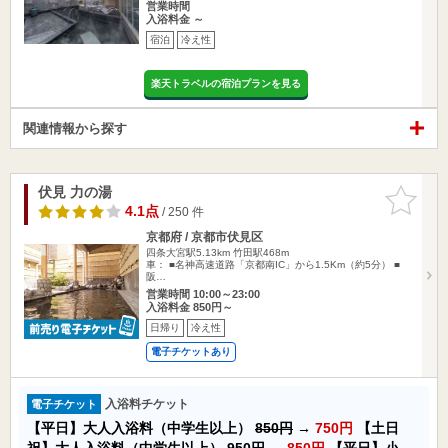
営業時間
入浴料金 ～
宿泊
冷え性
楽天トラベルの宿泊プランを見る
関連情報から探す
伏見 力の湯
お気に入
りに追加
4.1点
/ 250 件
京都府 / 京都市伏見区
四条大宮駅5.13km
竹田駅468m
車： ■名神高速道路「京都南IC」から1.5Km（約5分） ■
阪…
営業時間 10:00～23:00
入浴料金 850円～
日帰り
冷え性
電子チケットあり
入浴料チケット
電子チケット
【平日】大人入浴料（中学生以上）
850円
→
750円
【土日
祝】大人入浴料（中学生以上）
950円
→
850円
【平日】小