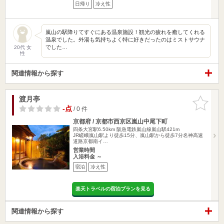
日帰り
冷え性
嵐山の駅降りてすぐにある温泉施設！観光の疲れを癒してくれる
温泉でした。外湯も気持ちよく特に好きだったのはミストサウナ
でした…
20代 女
性
関連情報から探す
渡月亭
お気に入
りに追加
-点
/ 0 件
京都府 / 京都市西京区嵐山中尾下町
四条大宮駅6.50km
阪急電鉄嵐山線嵐山駅421m
JR嵯峨嵐山駅より徒歩15分、嵐山駅から徒歩7分名神高速
道路京都南イ…
営業時間
入浴料金 ～
宿泊
冷え性
楽天トラベルの宿泊プランを見る
関連情報から探す