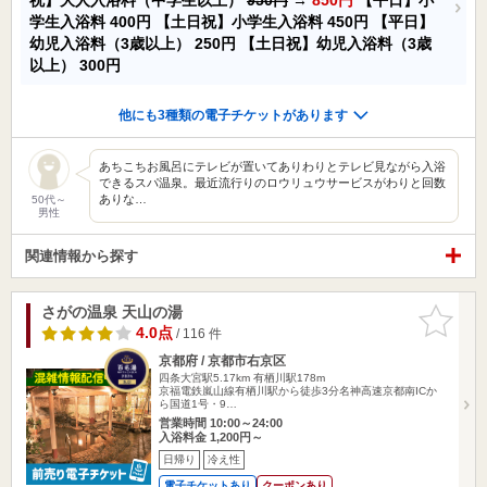
学生入浴料
400円
【土日祝】小学生入浴料
450円
【平日】
幼児入浴料（3歳以上）
250円
【土日祝】幼児入浴料（3歳
以上）
300円
他にも3種類の電子チケットがあります
あちこちお風呂にテレビが置いてありわりとテレビ見ながら入浴
できるスパ温泉。最近流行りのロウリュウサービスがわりと回数
ありな…
50代～
男性
関連情報から探す
さがの温泉 天山の湯
お気に入
りに追加
4.0点
/ 116 件
京都府 / 京都市右京区
四条大宮駅5.17km
有栖川駅178m
京福電鉄嵐山線有栖川駅から徒歩3分名神高速京都南ICか
ら国道1号・9…
営業時間 10:00～24:00
入浴料金 1,200円～
日帰り
冷え性
電子チケットあり
クーポンあり