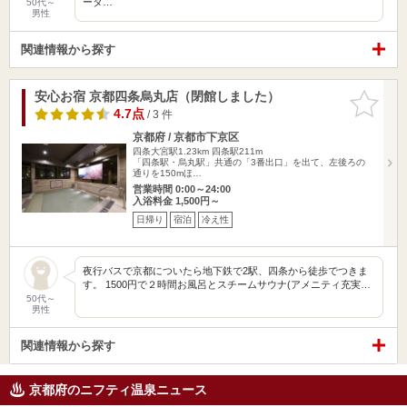
ータ…
50代～
男性
関連情報から探す
安心お宿 京都四条烏丸店（閉館しました）
お気に入
りに追加
4.7点
/ 3 件
京都府 / 京都市下京区
四条大宮駅1.23km
四条駅211m
「四条駅・烏丸駅」共通の「3番出口」を出て、左後ろの
通りを150mほ…
営業時間 0:00～24:00
入浴料金 1,500円～
日帰り
宿泊
冷え性
夜行バスで京都についたら地下鉄で2駅、四条から徒歩でつきま
す。 1500円で２時間お風呂とスチームサウナ(アメニティ充実…
50代～
男性
関連情報から探す
京都府のニフティ温泉ニュース