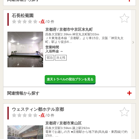
石長松菊園
お気に入
りに追加
-点
/ 0 件
京都府 / 京都市中京区末丸町
四条大宮駅2.39km
神宮丸太町駅333m
ＪＲ東海道本線「京都駅」より車15分。京阪「神宮丸太
町」駅より徒歩6…
営業時間
入浴料金 ～
宿泊
冷え性
楽天トラベルの宿泊プランを見る
関連情報から探す
ウェスティン都ホテル京都
お気に入
りに追加
-点
/ 0 件
京都府 / 京都市東山区
四条大宮駅3.59km
蹴上駅292m
電車でお越しの方 ■京都駅から地下鉄(烏丸線・東西線)で約
15分、…