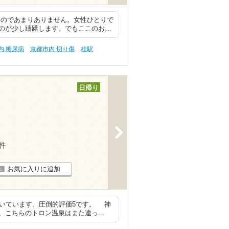
なのであまりありません。女性ひとりで
のが少し躊躇します。でもここのお…
内 糖尿病
京都市内 切り傷
桂駅
日帰り
>
9件
お気に入りに追加
いています。圧倒的評価5です。 神
、こちらのトロン温泉はまた違っ…