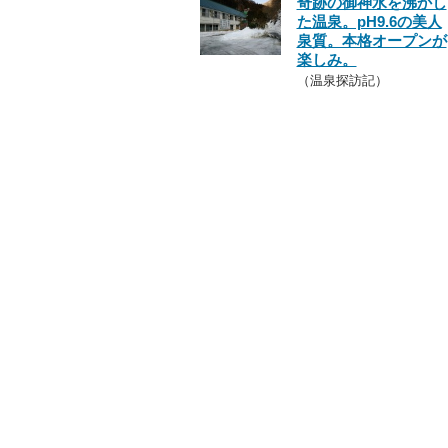
奇跡の御神水を沸かし
た温泉。pH9.6の美人
泉質。本格オープンが
楽しみ。
（温泉探訪記）