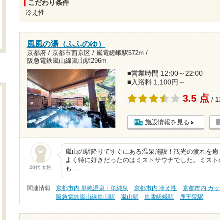
こだわり条件
冷え性
風風の湯（ふふのゆ）
京都府 / 京都市西京区 /
嵐電嵯峨駅572m
/
阪急電鉄嵐山線嵐山駅296m
■営業時間 12:00～22:00
■入浴料 1,100円～
3.5 点
/ 
施設情報を見る
嵐山の駅降りてすぐにある温泉施設！観光の疲れを癒
よく特に好きだったのはミストサウナでした。ミスト
20代 女性
も…
関連情報
京都市内 単純温泉・単純泉
京都市内 冷え性
京都市内 カ
阪急電鉄嵐山線嵐山駅
嵐山駅
嵐電嵯峨駅
鹿王院駅