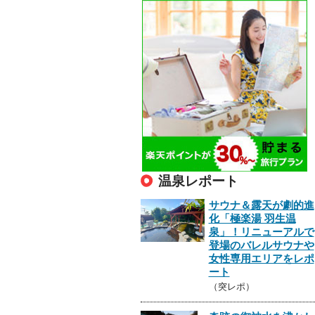
温泉レポート
サウナ＆露天が劇的進
化「極楽湯 羽生温
泉」！リニューアルで
登場のバレルサウナや
女性専用エリアをレポ
ート
（突レポ）