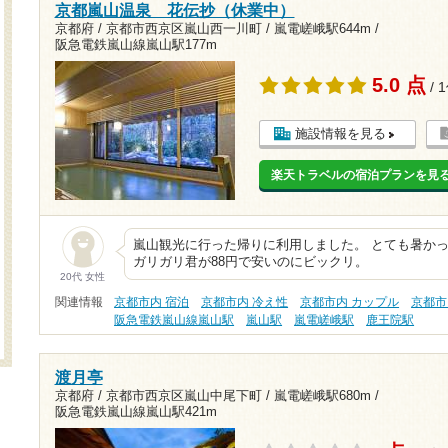
京都嵐山温泉 花伝抄（休業中）
京都府 / 京都市西京区嵐山西一川町 /
嵐電嵯峨駅644m
/
阪急電鉄嵐山線嵐山駅177m
5.0 点
/ 
施設情報を見る
楽天トラベルの宿泊プランを見
嵐山観光に行った帰りに利用しました。 とても暑か
ガリガリ君が88円で安いのにビックリ。
20代 女性
関連情報
京都市内 宿泊
京都市内 冷え性
京都市内 カップル
京都市
阪急電鉄嵐山線嵐山駅
嵐山駅
嵐電嵯峨駅
鹿王院駅
渡月亭
京都府 / 京都市西京区嵐山中尾下町 /
嵐電嵯峨駅680m
/
阪急電鉄嵐山線嵐山駅421m