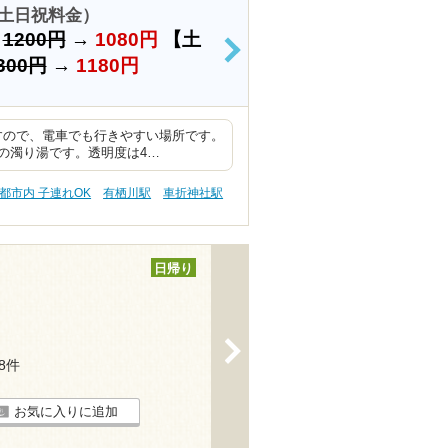
土日祝料金）
）
1200円
→
1080円
【土
>
300円
→
1180円
すので、電車でも行きやすい場所です。
の濁り湯です。透明度は4…
都市内 子連れOK
有栖川駅
車折神社駅
日帰り
>
88件
お気に入りに追加