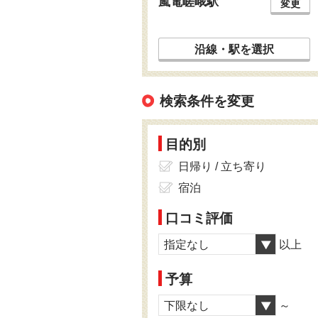
嵐電嵯峨駅
変更
沿線・駅を選択
検索条件を変更
目的別
日帰り / 立ち寄り
宿泊
口コミ評価
指定なし
以上
予算
下限なし
～