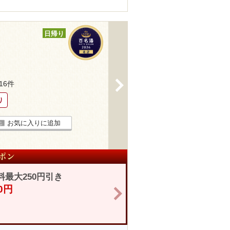
日帰り
>
116件
り
お気に入りに追加
最大250円引き
50円
>