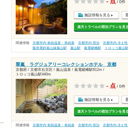
- 点
/ 0件
施設情報を見る
楽天トラベルの宿泊プランを見
関連情報
京都市内 単純温泉・単純泉
京都市内 宿泊
京都市内 冷え性
阪急電鉄嵐山線嵐山駅
嵐山駅
嵐電嵯峨駅
トロッコ嵐山
翠嵐 ラグジュアリーコレクションホテル 京都
京都府 / 京都市右京区 / 嵐山温泉 /
嵐電嵯峨駅812m
/
トロッコ嵐山駅440m
- 点
/ 0件
施設情報を見る
楽天トラベルの宿泊プランを見
関連情報
京都市内 単純温泉・単純泉
京都市内 宿泊
京都市内 冷え性