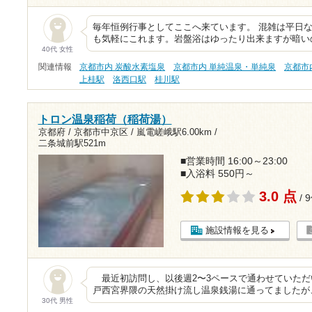
毎年恒例行事としてここへ来ています。 混雑は平日
も気軽にこれます。岩盤浴はゆったり出来ますが暗い
40代 女性
関連情報
京都市内 炭酸水素塩泉
京都市内 単純温泉・単純泉
京都市
上桂駅
洛西口駅
桂川駅
トロン温泉稲荷（稲荷湯）
京都府 / 京都市中京区 /
嵐電嵯峨駅6.00km
/
二条城前駅521m
■営業時間 16:00～23:00
■入浴料 550円～
3.0 点
/ 
施設情報を見る
最近初訪問し、以後週2〜3ペースで通わせていただ
戸西宮界隈の天然掛け流し温泉銭湯に通ってましたが
30代 男性