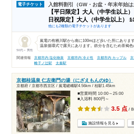
入館料割引（GW・お盆・年末年始は
電子チケット
【平日限定】大人（中学生以上
日祝限定】大人（中学生以上）
1
他にも2種類の電子チケットがあります
嵐電の有栖川駅から南に100mほど歩いた所にありま
温泉循環式で露天にあります。鉄分を含むため茶褐色
50代～ 男性
関連情報
京都市内 塩化物泉
京都市内 冷え性
京都市内 カップル
京
帷子ノ辻駅
太秦駅
京都桂温泉 仁左衛門の湯（にざえもんのゆ）
京都府 / 京都市西京区 /
嵐電嵯峨駅4.56km
/
桂駅1.45km
■営業時間 10:00～25:00
■入浴料 800円～
3.5 点
/ 
施設情報を見る