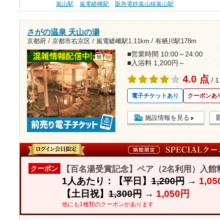
嵐山駅
嵐電嵯峨駅
阪急電鉄嵐山線嵐山駅
さがの温泉 天山の湯
京都府 / 京都市右京区 /
嵐電嵯峨駅1.11km
/
有栖川駅178m
■営業時間 10:00～24:00
■入浴料 1,200円～
4.0 点
/ 
電子チケットあり
クーポンあ
施設情報を見る
【百名湯受賞記念】ペア（2名利用）入館料
クーポン
1人あたり：【平日】
1,200円
→
1,0
【土日祝】
1,300円
→
1,050円
他にも1種類のクーポンがあります