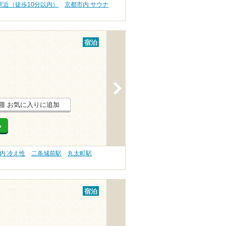
駅近（徒歩10分以内）
京都市内 サウナ
宿泊
>
お気に入りに追加
る
内 冷え性
二条城前駅
丸太町駅
宿泊