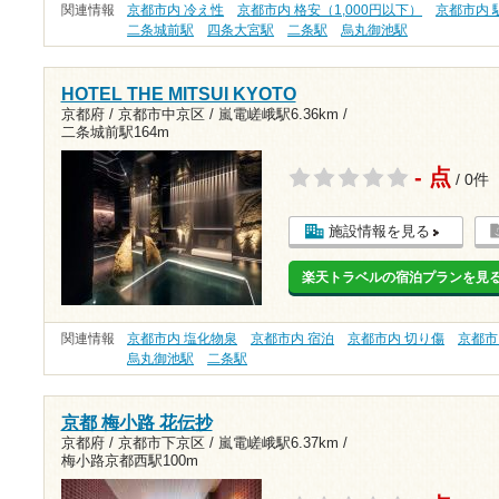
関連情報
京都市内 冷え性
京都市内 格安（1,000円以下）
京都市内 
二条城前駅
四条大宮駅
二条駅
烏丸御池駅
HOTEL THE MITSUI KYOTO
京都府 / 京都市中京区 /
嵐電嵯峨駅6.36km
/
二条城前駅164m
- 点
/ 0件
施設情報を見る
楽天トラベルの宿泊プランを見
関連情報
京都市内 塩化物泉
京都市内 宿泊
京都市内 切り傷
京都市
烏丸御池駅
二条駅
京都 梅小路 花伝抄
京都府 / 京都市下京区 /
嵐電嵯峨駅6.37km
/
梅小路京都西駅100m