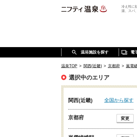
冷え性に
湯、スパ
温浴施設を探す
電
温泉TOP
>
関西(近畿)
>
京都府
>
嵐電
選択中のエリア
全国から探す
関西(近畿)
京都府
変更