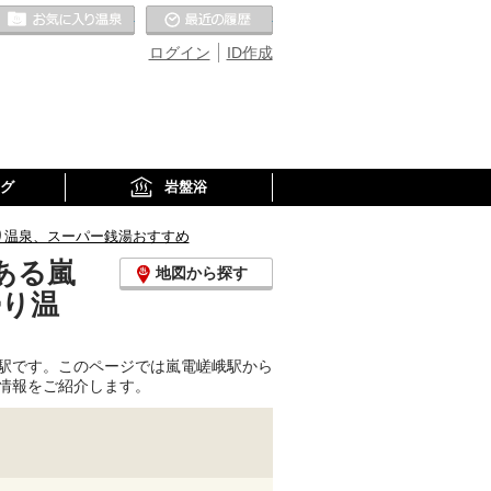
お気に入りの温泉
最近の履歴
ログイン
ID作成
グ
岩盤浴
り温泉、スーパー銭湯おすすめ
ある嵐
地図から探す
帰り温
駅です。このページでは嵐電嵯峨駅から
情報をご紹介します。