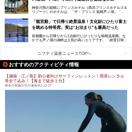
内の様子をレポートします！
奈川県のスーパー銭湯。
神奈川県の箱根にプリンスホテル（西武プリンスホテルズ＆
神奈川県には、サウナや岩盤浴、一日中遊べるエンタメ施設
リゾーツ）のホテルは、「ザ・プリンス 箱根芦ノ湖」「芦
など、“非日常”を味わえるスーパー銭湯が数多く揃っていま
ノ湖畔 蛸川温泉 龍宮殿」「箱根湯の花プリンスホテル」
す。しかし、選択肢が多いからこそ「どの施設か迷ってしま
「箱根仙石原プリンスホテル」と4軒あり、今回ご紹介する
う」という人も多いはず。
「龍宮殿」で日帰り絶景温泉！文化財にひたり富士
「ザ・プリンス 箱根芦ノ湖」は、その中でもフラッグシッ
を眺める特等席。実は“お泊まり”も最高だった
プ（旗艦）に位置づけられる特別なホテルです。
そこで今回は、神奈川県内の人気施設26選を「安さ」「岩
盤浴・漫画の充実度」「景色の良さ」「高級感」「深夜営
首都圏から日帰りから1泊旅行にぴったりな箱根温泉郷。な
昭和の日本を代表する建築家の一人、村野藤吾が芦ノ湖の畔
業」「駅近」など、目的別に厳選して紹介します。
かでも芦ノ湖の湖畔は人気の高いエリアです。「絶景日帰り
に建てた桃源郷のようなホテルがここ。自家源泉の温泉や、
今の気分にぴったりの施設を見つけて、最高のリフレッシュ
温泉 龍宮殿本館」は、露天風呂から芦ノ湖と富士山の両方
こだわりぬいた食もあわせて、このホテルの魅力をレポート
時間を過ごす参考にしていただけますと幸いです。
が楽しめるまさに眺望自慢の日帰り温泉。
します。
ニフティ温泉ニュースTOPへ
そしてここは全24室の「箱根 芦ノ湖畔蛸川温泉 龍宮殿」と
───
して宿泊もできます。宿泊者は「龍宮殿本館」の営業時間に
提供元：株式会社西武・プリンスホテルズワールドワイド
おすすめのアクティビティ情報
加えて、朝6時からの宿泊者専用時間帯にも「龍宮殿本館」
【PR】
のお風呂が利用できます。
この記事はザ・プリンス 箱根芦ノ湖のPR記事です。
【湘南・江ノ島】初心者向けサーフィンレッスン！用具レンタル
今回は日帰り温泉としての「絶景日帰り温泉 龍宮殿本館
等全て込み！【海まで徒歩１分】
（以下、龍宮殿本館）」と、旅館としての「箱根 芦ノ湖畔
蛸川温泉 龍宮殿（以下、龍宮殿）」の両方の魅力をたっぷ
神奈川県藤沢市片瀬海岸1-13-27
りお伝えします！
ここは箱根神社、九頭龍神社、白龍神社、箱根元宮と箱根の
4つの神社に囲まれたパワースポットです。
───
提供元：株式会社西武・プリンスホテルズワールドワイド
【PR】
この記事は箱根 芦ノ湖畔蛸川温泉 龍宮殿のPR記事です。