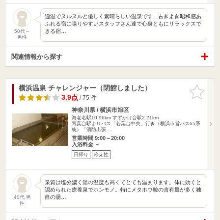
適温でヌルヌルと優しく素晴らしい温泉です、古きよき昭和感あ
ふれる宿に喋りやすいスタッフさん達で心身ともにリラックスで
きる宿…
50代～
男性
関連情報から探す
横浜温泉 チャレンジャー（閉館しました）
お気に入
りに追加
3.9点
/ 75 件
神奈川県 / 横浜市旭区
海老名駅10.96km
すずかけ台駅2.21km
青葉台駅よりバス「若葉台中央」行き（横浜市営バス65系
統）「消防出張…
営業時間 9:00～20:00
入浴料金 ～
日帰り
冷え性
泉質は塩分濃く湯の温度も高くてとても温まります。体に効くと
認められた療養泉でホンモノ。特にメタホウ酸の含有量が多く独
自の湯…
40代 男
性