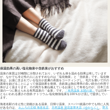
保温効果の高い塩化物泉や含鉄泉がおすすめ
温泉の泉質は10種類に分類されており、いずれも体を温める効果は有しています
が、なかでも冷え性の人におすすめなのは「塩化物泉」と「含鉄泉」です。塩化物
泉は、お湯に含まれている塩分が皮膚の表面をコーティングし、毛穴を塞いで汗の
蒸発を妨げることによって保温効果を発揮。含鉄泉は熱伝導率の良い鉄分の作用で
体がよく温まります。その両方を兼ね備えているお湯として有名なのが、日本三古
湯の一つに数えられる有馬温泉の「金泉」です。
「有馬温泉 太閤の湯」
では日本一
ともいわれる濃さの含鉄-ナトリウム-塩化物強塩泉を100％かけ流しで提供してい
ます。
海老名駅の冷え性に効能がある温泉、日帰り温泉、スーパー銭湯の中でも特に人気
があるのは、
おふろの王様 海老名店
、
天然温泉 湯花楽厚木店（ゆからく）
、
野天