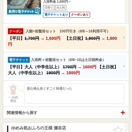
入浴料金 1,000円～
日帰り
冷え性
電子チケットあり
クーポンあり
入館+岩盤浴セット 100円引き（8/8～16利用不可）
クーポン
【平日】
1,700円
→
1,600円
【土日祝】
1,900円
→
1,800
円
入浴料＋岩盤浴セット（8/8~16は土日祝料金）
電子チケット
【平日】大人（中学生以上）
1700円
→
1600円
【土日祝】
大人（中学生以上）
1900円
→
1800円
居心地も良くすごく快適だった
～10代
男性
関連情報から探す
ゆめみ処おふろの王様 瀬谷店
お気に入