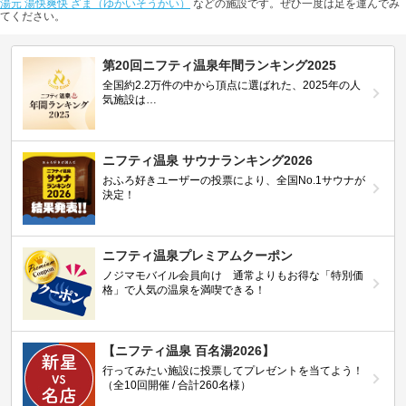
湯元 湯快爽快 ざま（ゆかいそうかい）
などの施設です。ぜひ一度は足を運んでみ
てください。
第20回ニフティ温泉年間ランキング2025
全国約2.2万件の中から頂点に選ばれた、2025年の人
気施設は…
ニフティ温泉 サウナランキング2026
おふろ好きユーザーの投票により、全国No.1サウナが
決定！
ニフティ温泉プレミアムクーポン
ノジマモバイル会員向け 通常よりもお得な「特別価
格」で人気の温泉を満喫できる！
【ニフティ温泉 百名湯2026】
行ってみたい施設に投票してプレゼントを当てよう！
（全10回開催 / 合計260名様）