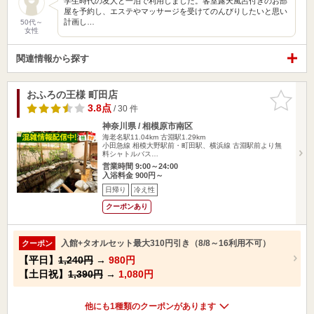
学生時代の友人と一泊で利用しました。客室露天風呂付きのお部
屋を予約し、エステやマッサージを受けてのんびりしたいと思い
計画し…
50代～
女性
関連情報から探す
おふろの王様 町田店
お気に入
りに追加
3.8点
/ 30 件
神奈川県 / 相模原市南区
海老名駅11.04km
古淵駅1.29km
小田急線 相模大野駅前・町田駅、横浜線 古淵駅前より無
料シャトルバス…
営業時間 9:00～24:00
入浴料金 900円～
日帰り
冷え性
クーポンあり
入館+タオルセット最大310円引き（8/8～16利用不可）
クーポン
【平日】
1,240円
→
980円
【土日祝】
1,390円
→
1,080円
他にも1種類のクーポンがあります