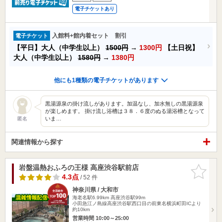
電子チケットあり
入館料+館内着セット 割引
電子チケット
【平日】大人（中学生以上）
1500円
→
1300円
【土日祝】
大人（中学生以上）
1580円
→
1380円
他にも1種類の電子チケットがあります
黒湯源泉の掛け流しがあります。加温なし、加水無しの黒湯源泉
が楽しめます。 掛け流し浴槽は３８．６度のぬる湯浴槽となって
いま…
匿名
関連情報から探す
岩盤温熱おふろの王様 高座渋谷駅前店
お気に入
りに追加
4.3点
/ 52 件
神奈川県 / 大和市
海老名駅6.99km
高座渋谷駅99m
小田急江ノ島線高座渋谷駅西口目の前東名横浜町田ICより
約10km
営業時間 10:00～25:00