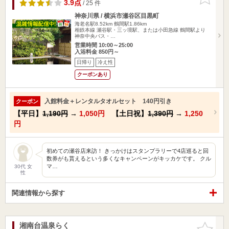
りに追加
3.9点
/ 25 件
神奈川県 / 横浜市瀬谷区目黒町
海老名駅8.52km
鶴間駅1.86km
相鉄本線 瀬谷駅・三ッ境駅、または小田急線 鶴間駅より
神奈中央バス・…
営業時間 10:00～25:00
入浴料金 850円～
日帰り
冷え性
クーポンあり
入館料金＋レンタルタオルセット 140円引き
クーポン
【平日】
1,190円
→
1,050円
【土日祝】
1,390円
→
1,250
円
初めての瀬谷店来訪！ きっかけはスタンプラリーで4店巡ると回
数券がも貰えるという多くなキャンペーンがキッカケです。 クル
マ…
30代 女
性
関連情報から探す
湘南台温泉らく
お気に入