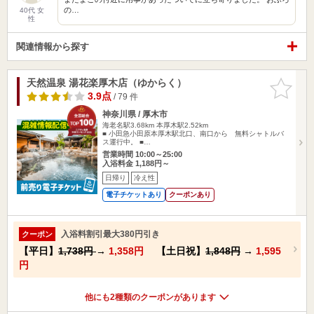
の…
40代 女
性
関連情報から探す
天然温泉 湯花楽厚木店（ゆからく）
お気に入
りに追加
3.9点
/ 79 件
神奈川県 / 厚木市
海老名駅3.68km
本厚木駅2.52km
■ 小田急小田原本厚木駅北口、南口から 無料シャトルバ
ス運行中。 ■…
営業時間 10:00～25:00
入浴料金 1,188円～
日帰り
冷え性
電子チケットあり
クーポンあり
入浴料割引最大380円引き
クーポン
【平日】
1,738円
→
1,358円
【土日祝】
1,848円
→
1,595
円
他にも2種類のクーポンがあります