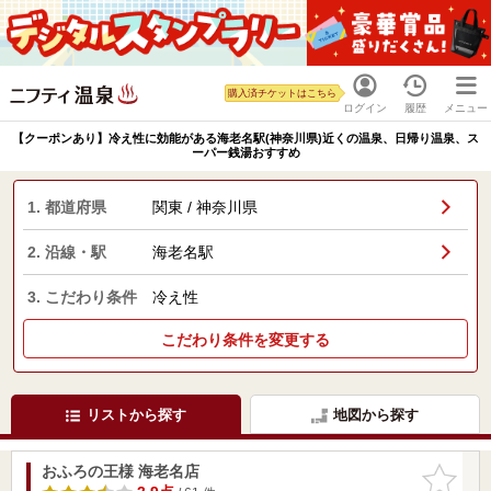
購入済チケットはこちら
ログイン
履歴
メニュー
【クーポンあり】冷え性に効能がある海老名駅(神奈川県)近くの温泉、日帰り温泉、ス
ーパー銭湯おすすめ
1. 都道府県
関東 / 神奈川県
2. 沿線・駅
海老名駅
3. こだわり条件
冷え性
こだわり条件を変更する
リストから探す
地図から探す
おふろの王様 海老名店
お気に入
りに追加