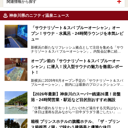
関連情報から探す
神奈川県のニフティ温泉ニュース
「サウナリゾート＆スパ ブルーオーシャン」オー
プン！サウナ・水風呂・24時間ラウンジを本気レビ
ュー
新横浜の新たなリフレッシュ拠点として注目を集める「サウ
ナリゾート＆スパ ブルーオーシャン」。内覧会記事に続
き、今回は実際に体験してみたリアルな様子をレポートしま
す。サウナや水風呂の気持ちよさはもちろん、リラックスス
オープン前の「サウナリゾート＆スパ ブルーオー
ペースの過ごしやすさまで徹底チェック。新横浜エリアで日
シャン」に潜入！没入型サウナの魅力を徹底レポー
常の疲れをリセットしたい人、ライブやスポーツ観戦遠征組
は必見です。
ト！
新横浜に2026年6月オープン予定の「サウナリゾート＆スパ
ブルーオーシャン」。館内には最新のプロジェクションマッ
ピングが多用され、まるで世界を旅しているかのような圧倒
的な“没入感（イマーシブ）”を体験できます。
【2026年最新】神奈川のスーパー銭湯26選！岩盤
浴・24時間営業・駅近など目的別おすすめ施設
「仕事の疲れをリセットしたいけれど遠出する元気はない」
今回は、そんな大注目の施設に一足先にお邪魔し、その全貌
「休日は漫画を読みながら一日中ダラダラ過ごしたい」
を見学させていただきました！
「子ども連れでも気兼ねなく、家事を忘れてリフレッシュし
たい」
サウナ室の中に咲き誇る桜、魚たちが泳ぐ水風呂、そしてバ
箱根 プリンスホテルの旗艦ホテル、「ザ・プリン
リのビーチを思わせる休憩スペース…。驚きの連続だった館
ス箱根芦ノ湖」で味わう建築美と優雅な休日
そんな「癒やされたい」という願いを叶えてくれるのが、神