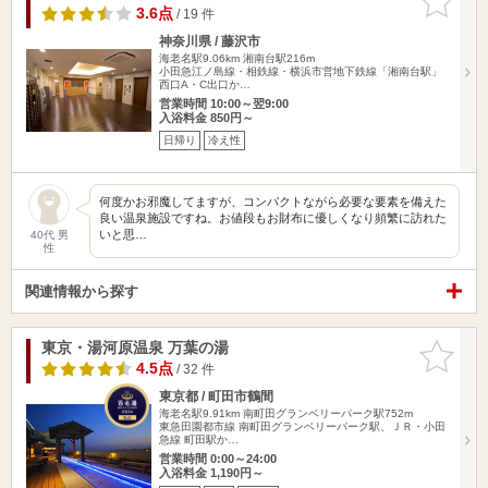
りに追加
3.6点
/ 19 件
神奈川県 / 藤沢市
海老名駅9.06km
湘南台駅216m
小田急江ノ島線・相鉄線・横浜市営地下鉄線「湘南台駅」
西口A・C出口か…
営業時間 10:00～翌9:00
入浴料金 850円～
日帰り
冷え性
何度かお邪魔してますが、コンパクトながら必要な要素を備えた
良い温泉施設ですね。お値段もお財布に優しくなり頻繁に訪れた
いと思…
40代 男
性
関連情報から探す
東京・湯河原温泉 万葉の湯
お気に入
りに追加
4.5点
/ 32 件
東京都 / 町田市鶴間
海老名駅9.91km
南町田グランベリーパーク駅752m
東急田園都市線 南町田グランベリーパーク駅、ＪＲ・小田
急線 町田駅か…
営業時間 0:00～24:00
入浴料金 1,190円～