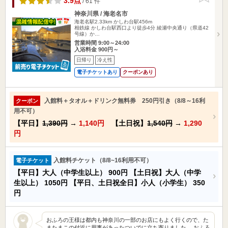
3.9点
/ 61 件
神奈川県 / 海老名市
海老名駅2.33km
かしわ台駅456m
相鉄線 かしわ台駅西口より徒歩4分 綾瀬中央通り（県道42
号線）か…
営業時間 9:00～24:00
入浴料金 900円～
日帰り
冷え性
電子チケットあり
クーポンあり
入館料＋タオル＋ドリンク無料券 250円引き（8/8～16利
クーポン
用不可）
【平日】
1,390円
→
1,140円
【土日祝】
1,540円
→
1,290
円
入館料チケット（8/8~16利用不可）
電子チケット
【平日】大人（中学生以上）
900円
【土日祝】大人（中学
生以上）
1050円
【平日、土日祝全日】小人（小学生）
350
円
おふろの王様は都内も神奈川の一部のお店にもよく行くので、た
またまこの付近に用事があったついでに立ち寄りました。 おふろ