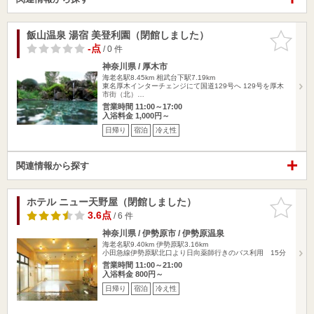
飯山温泉 湯宿 美登利園（閉館しました）
お気に入
りに追加
-点
/ 0 件
神奈川県 / 厚木市
海老名駅8.45km
相武台下駅7.19km
東名厚木インターチェンジにて国道129号へ 129号を厚木
市街（北）…
営業時間 11:00～17:00
入浴料金 1,000円～
日帰り
宿泊
冷え性
関連情報から探す
ホテル ニュー天野屋（閉館しました）
お気に入
りに追加
3.6点
/ 6 件
神奈川県 / 伊勢原市 / 伊勢原温泉
海老名駅9.40km
伊勢原駅3.16km
小田急線伊勢原駅北口より日向薬師行きのバス利用 15分
営業時間 11:00～21:00
入浴料金 800円～
日帰り
宿泊
冷え性