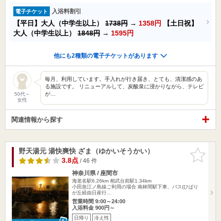
入浴料割引
電子チケット
【平日】大人（中学生以上）
1738円
→
1358円
【土日祝】
大人（中学生以上）
1848円
→
1595円
他にも2種類の電子チケットがあります
毎月、利用しています。手入れが行き届き、とても、清潔感のあ
る施設です。 リニューアルして、炭酸泉に浸かりながら、テレビ
が…
50代～
女性
関連情報から探す
野天湯元 湯快爽快 ざま（ゆかいそうかい）
お気に入
りに追加
3.8点
/ 46 件
神奈川県 / 座間市
海老名駅6.26km
相武台前駅1.34km
小田急江ノ島線ご利用の場合 南林間駅下車、バス(ひばり
が丘経由日産行…
営業時間 9:00～24:00
入浴料金 900円～
日帰り
冷え性