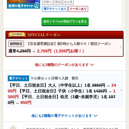
日帰り
宿泊
冷え性
電子チケットあり
クーポンあり
楽天トラベルの宿泊プランを見る
【百名湯受賞記念】朝5時から入館ＯＫ！朝活クーポン
期間限定
通常
4,250円
→
2,700円（1,550円お得！）
他にも3種類のクーポンがあります
マル得セット日帰り入館 割引
電子チケット
【平日、土日祝全日】大人（中学生以上）1名
2950円
→
24
00円
【平日、土日祝全日】子供（小学生）1名
1430円
→
1
300円
【平日、土日祝全日】幼児（3歳~未就学児）1名
107
0円
→
950円
他にも2種類の電子チケットがあります