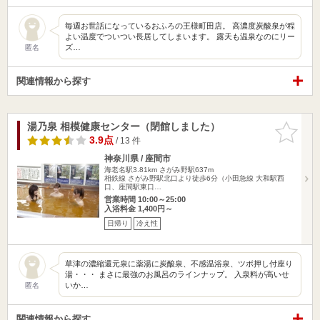
毎週お世話になっているおふろの王様町田店。 高濃度炭酸泉が程
よい温度でついつい長居してしまいます。 露天も温泉なのにリー
ズ…
匿名
関連情報から探す
湯乃泉 相模健康センター（閉館しました）
お気に入
りに追加
3.9点
/ 13 件
神奈川県 / 座間市
海老名駅3.81km
さがみ野駅637m
相鉄線 さがみ野駅北口より徒歩6分（小田急線 大和駅西
口、座間駅東口…
営業時間 10:00～25:00
入浴料金 1,400円～
日帰り
冷え性
草津の濃縮還元泉に薬湯に炭酸泉、不感温浴泉、ツボ押し付座り
湯・・・ まさに最強のお風呂のラインナップ。 入泉料が高いせ
いか…
匿名
関連情報から探す