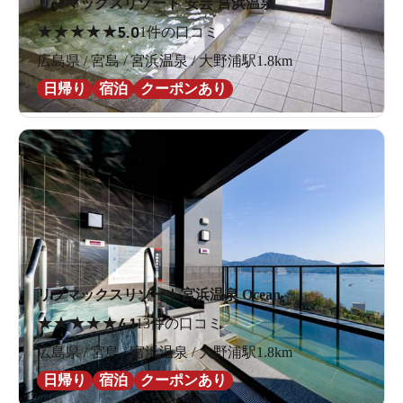
リブマックスリゾート 安芸 宮浜温泉
★
★
★
★
★
5.0
1件の口コミ
広島県 / 宮島 / 宮浜温泉 / 大野浦駅1.8km
日帰り
宿泊
クーポンあり
リブマックスリゾート宮浜温泉 Ocean
★
★
★
★
★
4.1
13件の口コミ
広島県 / 宮島 / 宮浜温泉 / 大野浦駅1.8km
日帰り
宿泊
クーポンあり