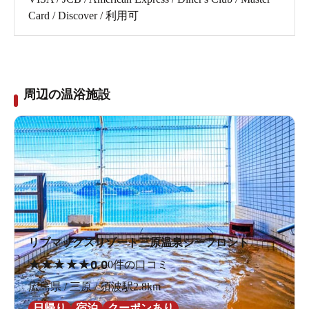
Card / Discover / 利用可
周辺の温浴施設
リブマックスリゾート三原温泉シーフロント
★
★
★
★
★
0.0
0件の口コミ
広島県 / 三原 / 須波駅2.8km
日帰り
宿泊
クーポンあり