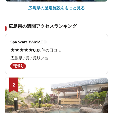
広島県の
温浴施設をもっと見る
広島県の週間アクセスランキング
Spa Seare YAMATO
★
★
★
★
★
0.0
0件の口コミ
広島県 / 呉 / 呉駅54m
日帰り
2