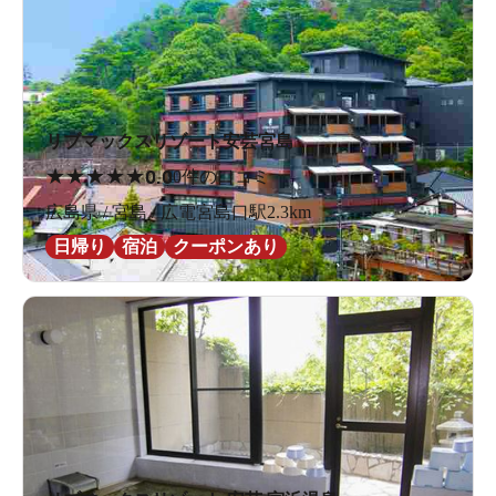
リブマックスリゾート安芸宮島
★
★
★
★
★
0.0
0件の口コミ
広島県 / 宮島 / 広電宮島口駅2.3km
日帰り
宿泊
クーポンあり