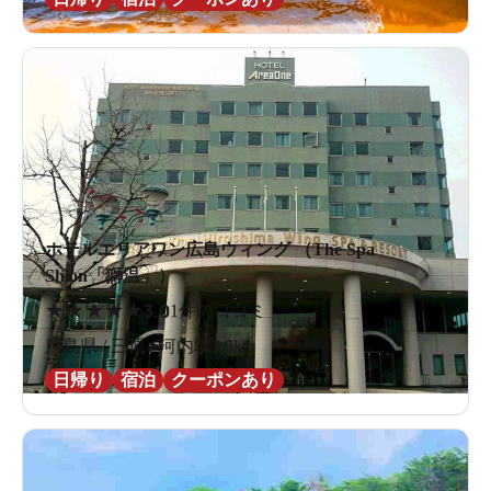
ホテルエリアワン広島ウィング （The Spa
Shion「獅温」）
★
★
★
★
★
3.0
1件の口コミ
広島県 / 三原 / 河内駅3.9km
日帰り
宿泊
クーポンあり