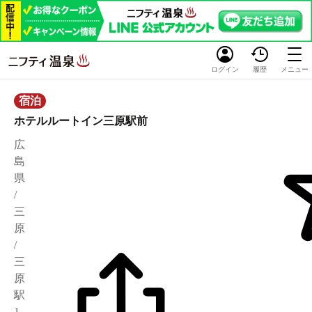
ログイン
履歴
メニュー
宿泊
ホテルルートイン三原駅前
広
島
県
/
三
原
/
三
原
駅
1