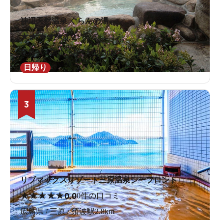
神辺天然温泉 ぐらんの湯
★
★
★
★
★
3.2
15件の口コミ
広島県 / 福山 / 道上駅883m
日帰り
3
リブマックスリゾート三原温泉シーフロント
★
★
★
★
★
0.0
0件の口コミ
広島県 / 三原 / 須波駅2.8km