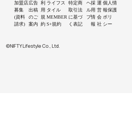
加盟店
広告
利
ライフス
特定商
ヘ
採
運
個人情
募集
出稿
用
タイル
取引法
ル
用
営
報保護
(資料
のご
規
MEMBER
に基づ
プ
情
会
ポリ
請求)
案内
約
S+規約
く表記
報
社
シー
©NIFTY Lifestyle Co., Ltd.