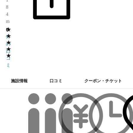
8
4
m
★
0
0
★
件
★
の
★
口
★
コ
ミ
施設情報
口コミ
クーポン・チケット