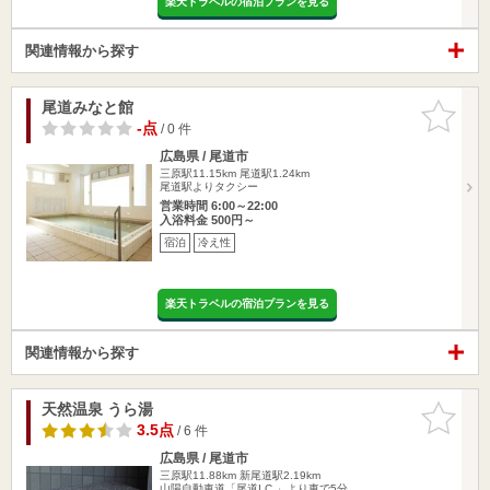
楽天トラベルの宿泊プランを見る
関連情報から探す
尾道みなと館
お気に入
りに追加
-点
/ 0 件
広島県 / 尾道市
三原駅11.15km
尾道駅1.24km
尾道駅よりタクシー
営業時間 6:00～22:00
入浴料金 500円～
宿泊
冷え性
楽天トラベルの宿泊プランを見る
関連情報から探す
天然温泉 うら湯
お気に入
りに追加
3.5点
/ 6 件
広島県 / 尾道市
三原駅11.88km
新尾道駅2.19km
山陽自動車道「尾道I.C.」より車で5分