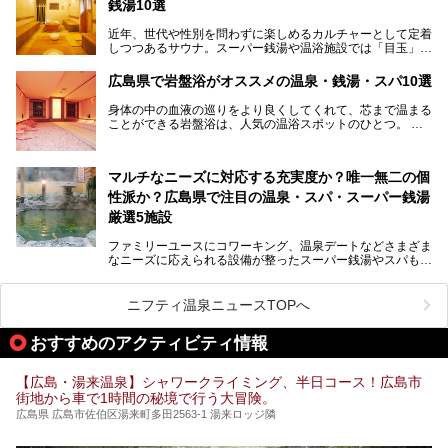
銭湯10選
そんな映画の舞台となった広島県呉市を中心に、広島のおす
すめ温泉施設をご紹介します！
近年、世代や性別を問わずに楽しめるカルチャーとして定着
しつつあるサウナ。スーパー銭湯や温浴施設では「目玉」と
して積極的にアピールしているお店も数多くあります。じん
わりと身体の内部を温めて発汗を促すサウナは、リフレッシ
広島県で岩盤浴がオススメの温泉・銭湯・スパ10選
ュ効果はもちろん、代謝が高まり健康や美容にも良い影響が
期待されます。今回はそんなサウナにこだわった、広島県内
身体の中の血液の巡りをより良くしてくれて、芯まで温まる
のオススメ温泉・銭湯・スパ10ヶ所を紹介させていただき
ことができる岩盤浴は、人気の温浴スポットのひとつ。
ます。
いつもよりも疲れた時や、心身共に癒されたい時にはおすす
めの場所です。
ここでは、温泉や銭湯と一緒に岩盤浴が楽しむことができ
マルチなニーズに対応する充実度か？唯一無二の個
る、広島県でオススメの温泉・銭湯・スパをご紹介していき
ます！
性派か？広島県で注目の温泉・スパ・スーパー銭湯
厳選5施設
ファミリーユースにコワーキング、温泉デートなどさまざま
なニーズに応えられる設備が整ったスーパー銭湯やスパも、
テーマに沿った世界観や息をのむようなオーシャンビューと
いった個性が魅力の温泉も、どちらも充実している広島県。
今回は、そんな広島県にある温浴施設のなかから、筆者が
ニフティ温泉ニュースTOPへ
「一度訪ねてみたい」と気になっている魅力的な施設を5件
ピックアップして紹介します。
おすすめのアクティビティ情報
※2021/07/30時点の情報です。
【広島・湯来温泉】シャワークライミング、半日コース！広島市
街地から車で1時間の秘境で行う大冒険。
広島県 広島市佐伯区湯来町多田2563-1 湯来ロッジ隣