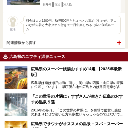
日帰り
宿泊
冷え性
料金は大人1200円、幼児500円とちょっとお高めでしたが、アロ
ハな館内着と大小タオル付きで一日中楽しめる（広い仮眠ルー
ム…
匿名
関連情報から探す
広島県のニフティ温泉ニュース
広島県のスーパー銭湯おすすめ14選 【2025年最新
版】
広島県は南は瀬戸内海に面し、岡山県の西隣・山口県の東隣
に位置しています。県庁所在地の広島市内は路面電車が多数
走る風景でも知られています。
厳島神社と原爆ドームの2つの世界文化遺産があり、年間を
「この世界の片隅に」すずさんが生きた広島のおす
通して多数の観光客が訪れます。工業都市として栄えた呉市
すめ温泉５選
や、坂の町・尾道市など、ゆっくり訪れたい町や観光スポッ
トがいっぱいの魅力的な県です。全国生産量1位のかきやレ
2016年の暮れ、「この世界の片隅に」を劇場で鑑賞し感動
モン、全国にファンが多い広島風お好み焼きなどのグルメも
のあまりむせび泣いた方も多数いらっしゃるのではないでし
充実。
ょうか。
温泉施設も多彩です。今回は、広島県でおすすめのスーパー
あの夏のヒロシマを生きた主人公すずさんの笑顔が、今もど
銭湯をご紹介します。
広島県でサウナがオススメの温泉・スパ・スーパー
こかに輝きつづけていることをふと思い浮かべます。