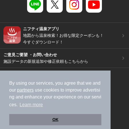
ニフティ温泉アプリ
地図から温泉検索！お得な限定クーポンも！
今すぐダウンロード！
ご意見ご要望 ・お問い合わせ
施設データの新規追加や修正依頼もこちらから
スマートフォン
/
PC
加盟店募集（資料請求）
広告出稿のご案内
By using our services, you agree that we and
our
partners
use cookies to improve advertisi
利用規約
ライフスタイルMEMBERS+規約
ng and enhance your experience on our servi
特定商取引法に基づく表記
ヘルプ
採用情報
ces.
Learn more
運営会社
個人情報保護ポリシー
©NIFTY Lifestyle Co., Ltd.
OK