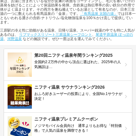
泉は、お湯に含まれている塩分が皮膚の表面をコーティングし、毛穴を塞いで汗の
蒸発を妨げることによって保温効果を発揮。含鉄泉は熱伝導率の良い鉄分の作用で
体がよく温まります。その両方を兼ね備えているお湯として有名なのが、日本三古
湯の一つに数えられる有馬温泉の「金泉」です。
「有馬温泉 太閤の湯」
では日本一
ともいわれる濃さの含鉄-ナトリウム-塩化物強塩泉を100％かけ流しで提供してい
ます。
三原駅の冷え性に効能がある温泉、日帰り温泉、スーパー銭湯の中でも特に人気が
あるのは、
リブマックスリゾート三原温泉シーフロント
、
尾道平原温泉 ぽっぽの
湯
、
河野温泉
などの施設です。ぜひ一度は足を運んでみてください。
第20回ニフティ温泉年間ランキング2025
全国約2.2万件の中から頂点に選ばれた、2025年の人
気施設は…
ニフティ温泉 サウナランキング2026
おふろ好きユーザーの投票により、全国No.1サウナが
決定！
ニフティ温泉プレミアムクーポン
ノジマモバイル会員向け 通常よりもお得な「特別価
格」で人気の温泉を満喫できる！