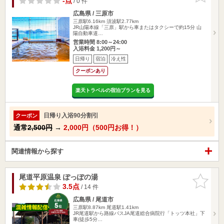
-点
/ 0 件
広島県 / 三原市
三原駅6.16km
須波駅2.77km
JR山陽本線「三原」駅から車またはタクシーで約15分 山
陽自動車道…
営業時間 8:00～24:00
入浴料金 1,200円～
日帰り
宿泊
冷え性
クーポンあり
楽天トラベルの宿泊プランを見る
日帰り入浴90分割引
クーポン
通常
2,500円
→
2,000円（500円お得！）
関連情報から探す
尾道平原温泉 ぽっぽの湯
お気に入
りに追加
3.5点
/ 14 件
広島県 / 尾道市
三原駅8.87km
尾道駅1.41km
JR尾道駅から路線バスJA尾道総合病院行「トッツ本社」下
車(徒歩5分…