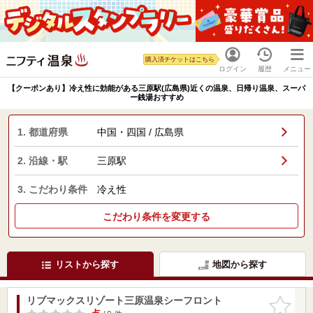
購入済チケットはこちら
ログイン
履歴
メニュー
【クーポンあり】冷え性に効能がある三原駅(広島県)近くの温泉、日帰り温泉、スーパ
ー銭湯おすすめ
1. 都道府県
中国・四国 / 広島県
2. 沿線・駅
三原駅
3. こだわり条件
冷え性
こだわり条件を変更する
リストから探す
地図から探す
リブマックスリゾート三原温泉シーフロント
お気に入
りに追加