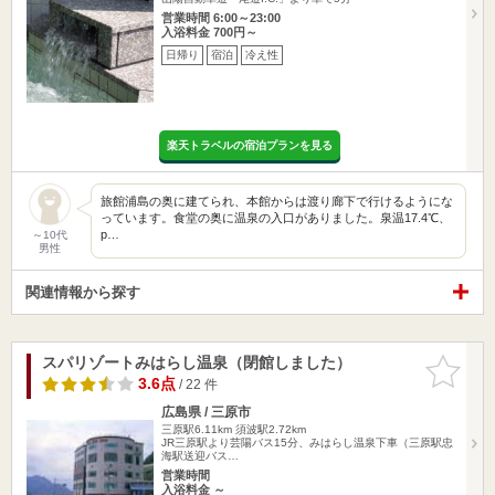
営業時間 6:00～23:00
入浴料金 700円～
日帰り
宿泊
冷え性
楽天トラベルの宿泊プランを見る
旅館浦島の奥に建てられ、本館からは渡り廊下で行けるようにな
っています。食堂の奥に温泉の入口がありました。泉温17.4℃、
p…
～10代
男性
関連情報から探す
スパリゾートみはらし温泉（閉館しました）
お気に入
りに追加
3.6点
/ 22 件
広島県 / 三原市
三原駅6.11km
須波駅2.72km
JR三原駅より芸陽バス15分、みはらし温泉下車（三原駅忠
海駅送迎バス…
営業時間
入浴料金 ～