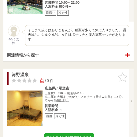
営業時間 10:00～22:00
入浴料金 860円～
日帰り
冷え性
そこまで広くはありませんが、種類が多くて気に入りました。 露
天風呂、シルク風呂、女性は塩サウナと漢方薬草サウナがありま
す…
40代 女
性
関連情報から探す
河野温泉
お気に入
りに追加
-点
/ 0 件
広島県 / 尾道市
三原駅10.38km
尾道駅414m
車…尾道大橋より約5分／フェリー（尾道→向島）…5分。
港から当館は目…
営業時間
入浴料金 ～
宿泊
冷え性