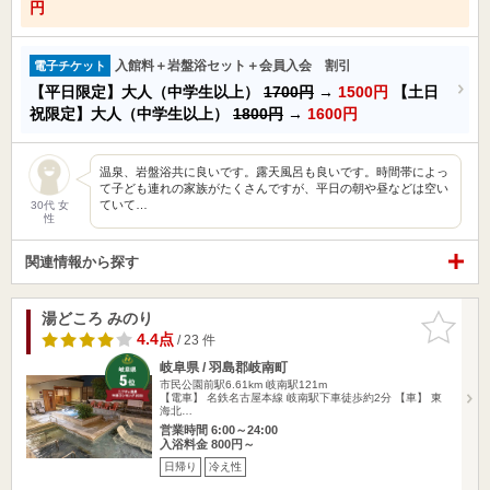
円
入館料＋岩盤浴セット＋会員入会 割引
電子チケット
【平日限定】大人（中学生以上）
1700円
→
1500円
【土日
祝限定】大人（中学生以上）
1800円
→
1600円
温泉、岩盤浴共に良いです。露天風呂も良いです。時間帯によっ
て子ども連れの家族がたくさんですが、平日の朝や昼などは空い
ていて…
30代 女
性
関連情報から探す
湯どころ みのり
お気に入
りに追加
4.4点
/ 23 件
岐阜県 / 羽島郡岐南町
市民公園前駅6.61km
岐南駅121m
【電車】 名鉄名古屋本線 岐南駅下車徒歩約2分 【車】 東
海北…
営業時間 6:00～24:00
入浴料金 800円～
日帰り
冷え性