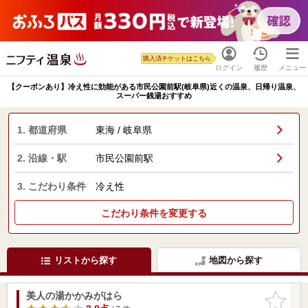
購入済チケットはこちら
ログイン
履歴
メニュー
【クーポンあり】冷え性に効能がある市民公園前駅(岐阜県)近くの温泉、日帰り温泉、
スーパー銭湯おすすめ
1. 都道府県
東海 / 岐阜県
2. 沿線・駅
市民公園前駅
3. こだわり条件
冷え性
こだわり条件を変更する
リストから探す
地図から探す
美人の湯かかみがはら
お気に入
りに追加