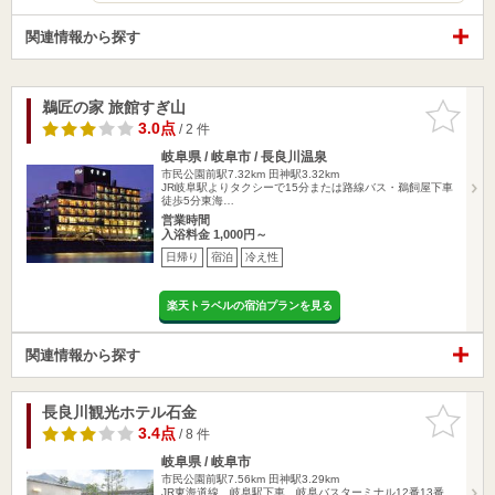
関連情報から探す
鵜匠の家 旅館すぎ山
お気に入
りに追加
3.0点
/ 2 件
岐阜県 / 岐阜市 / 長良川温泉
市民公園前駅7.32km
田神駅3.32km
JR岐阜駅よりタクシーで15分または路線バス・鵜飼屋下車
徒歩5分東海…
営業時間
入浴料金 1,000円～
日帰り
宿泊
冷え性
楽天トラベルの宿泊プランを見る
関連情報から探す
長良川観光ホテル石金
お気に入
りに追加
3.4点
/ 8 件
岐阜県 / 岐阜市
市民公園前駅7.56km
田神駅3.29km
JR東海道線 岐阜駅下車 岐阜バスターミナル12番13番