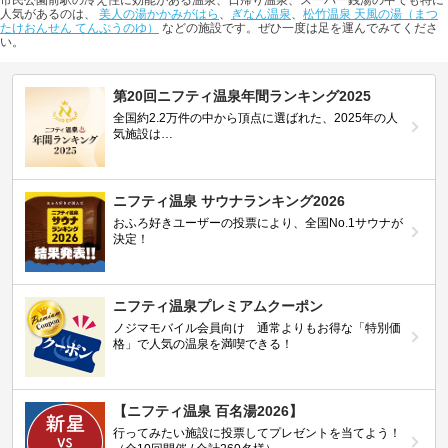
市民公園前駅の冷え性に効能がある温泉、日帰り温泉、スーパー銭湯の中でも特に
人気があるのは、
美人の湯かかみがはら
、
ぎなん温泉
、
松竹温泉 天風の湯（まつ
たけおんせん てんぷうのゆ）
などの施設です。ぜひ一度は足を運んでみてくださ
い。
第20回ニフティ温泉年間ランキング2025
全国約2.2万件の中から頂点に選ばれた、2025年の人
気施設は…
ニフティ温泉 サウナランキング2026
おふろ好きユーザーの投票により、全国No.1サウナが
決定！
ニフティ温泉プレミアムクーポン
ノジマモバイル会員向け 通常よりもお得な「特別価
格」で人気の温泉を満喫できる！
【ニフティ温泉 百名湯2026】
行ってみたい施設に投票してプレゼントを当てよう！