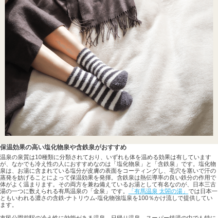
保温効果の高い塩化物泉や含鉄泉がおすすめ
温泉の泉質は10種類に分類されており、いずれも体を温める効果は有しています
が、なかでも冷え性の人におすすめなのは「塩化物泉」と「含鉄泉」です。塩化物
泉は、お湯に含まれている塩分が皮膚の表面をコーティングし、毛穴を塞いで汗の
蒸発を妨げることによって保温効果を発揮。含鉄泉は熱伝導率の良い鉄分の作用で
体がよく温まります。その両方を兼ね備えているお湯として有名なのが、日本三古
湯の一つに数えられる有馬温泉の「金泉」です。
「有馬温泉 太閤の湯」
では日本一
ともいわれる濃さの含鉄-ナトリウム-塩化物強塩泉を100％かけ流しで提供してい
ます。