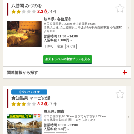
八勝閣 みづのを
お気に入
りに追加
2.3点
/ 4 件
岐阜県 / 各務原市
市民公園前駅9.23km
犬山遊園駅464m
名鉄犬山線 犬山遊園駅より徒歩8分中央自動車道 小牧東IC
より10k…
営業時間 11:30～14:00
入浴料金 1,100円～
日帰り
宿泊
冷え性
楽天トラベルの宿泊プランを見る
関連情報から探す
お気に入
今空いています
りに追加
倉知温泉 マーゴの湯
3.3点
/ 7 件
岐阜県 / 関市
市民公園前駅10.32km
せきてらす前駅1.22km
東海北陸自動車道 関Ｉ.Ｃから車で3分
営業時間 10:00～23:00
入浴料金 800円～