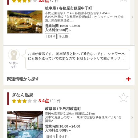
3.8点
/ 7 件
岐阜県 / 各務原市蘇原申子町
市民公園前駅1.71km
各務原市役所前駅1.45km
名鉄各務原線「各務原市役所前駅」からタクシーで5分東
海北陸自動車道岐…
営業時間 10:00～23:00
入浴料金 900円～
日帰り
冷え性
お湯が最高です。 池田温泉と比べて遜色ないです。 シャワー水
にも気を遣っていて軟水なので お肌もシットリで髪がサラサ…
50代～
女性
関連情報から探す
ぎなん温泉
お気に入
りに追加
3.4点
/ 11 件
岐阜県 / 羽島郡岐南町
市民公園前駅5.10km
細畑駅1.23km
お車でお越しの方へ 東海北陸道岐阜各務原ICより5分
国道2…
営業時間 10:00～24:00
入浴料金 800円～
日帰り
冷え性