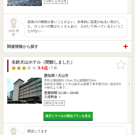
日帰り
冷え性
温泉のの種類が多いことがよい。全体的に温度がぬるい気がし
た。ロッカーの数がたくさんあり、人がいて待っているというこ
とがない…
20代 男
性
関連情報から探す
名鉄犬山ホテル（閉館しました）
お気に入
りに追加
3.4点
/ 7 件
愛知県 / 犬山市
市民公園前駅9.12km
犬山遊園駅536m
名鉄名古屋駅より犬山線犬山遊園下車木曽川沿い徒歩8分
小牧ICより車で…
営業時間 11:30～24:00
入浴料金 ～
宿泊
冷え性
楽天トラベルの宿泊プランを見る
閉店してます