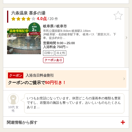
六条温泉 喜多の湯
お気に入
りに追加
4.0点
/ 20 件
岐阜県 / 岐阜市
市民公園前駅8.84km
岐南駅2.16km
JR岐阜駅・名鉄岐阜駅下車。 岐阜バス「茜部大川」 下
車。徒歩約8分…
営業時間 9:00～25:00
入浴料金 750円～
日帰り
冷え性
クーポンあり
入浴当日料金割引
クーポン
クーポンのご提示で
50円引き！
いつもお世話になっています。休憩どころの漫画本の種類も豊富
ですし、岩盤浴の施設も整っています。おいしいものもたくさん
ありま…
10代 女
性
関連情報から探す