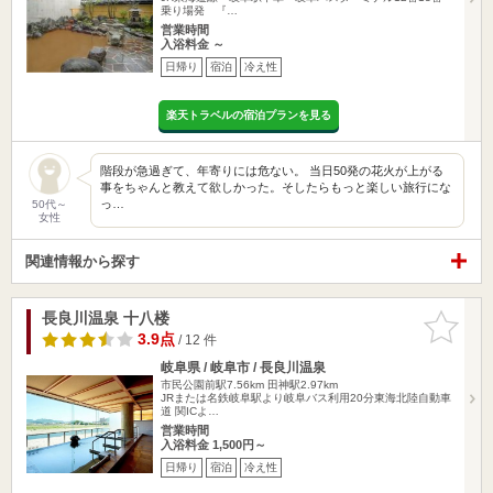
乗り場発 『…
営業時間
入浴料金 ～
日帰り
宿泊
冷え性
楽天トラベルの宿泊プランを見る
階段が急過ぎて、年寄りには危ない。 当日50発の花火が上がる
事をちゃんと教えて欲しかった。そしたらもっと楽しい旅行にな
っ…
50代～
女性
関連情報から探す
長良川温泉 十八楼
お気に入
りに追加
3.9点
/ 12 件
岐阜県 / 岐阜市 / 長良川温泉
市民公園前駅7.56km
田神駅2.97km
JRまたは名鉄岐阜駅より岐阜バス利用20分東海北陸自動車
道 関ICよ…
営業時間
入浴料金 1,500円～
日帰り
宿泊
冷え性