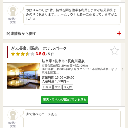
やはりみのりは1番。情報を聞き他県も利用しますが結局最後は
みのりに収まります。ホームサウナと勝手に命名していますがこ
じんま…
50代～
女性
関連情報から探す
ぎふ長良川温泉 ホテルパーク
お気に入
りに追加
3.5点
/ 5 件
岐阜県 / 岐阜市 / 長良川温泉
市民公園前駅7.29km
田神駅2.99km
JR岐阜駅・名鉄岐阜駅よりタクシー15分名神高速各ICより
東海北陸道…
営業時間 13:00～20:00
入浴料金 1,000円～
日帰り
宿泊
冷え性
楽天トラベルの宿泊プランを見る
舟で食べるコースある
50代～
女性