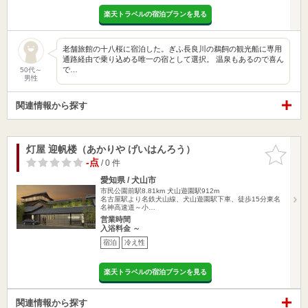
楽天トラベルの宿泊プランを見る
老舗旅館の十八桜に宿泊した。ぎふ長良川の鵜飼の観光船に専用
通路経由で乗り込める唯一の宿として選択。 温泉もあるので喜ん
で…
50代～
男性
関連情報から探す
灯屋 迎帆楼（あかりや げいはんろう）
お気に入
りに追加
-点
/ 0 件
愛知県 / 犬山市
市民公園前駅8.81km
犬山遊園駅912m
名古屋駅より名鉄犬山線、犬山遊園駅下車、徒歩15分東名
名神高速道～小…
営業時間
入浴料金 ～
宿泊
冷え性
楽天トラベルの宿泊プランを見る
関連情報から探す