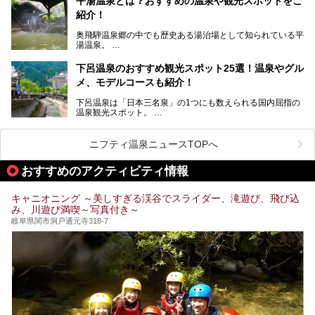
平湯温泉とは？おすすめの温泉や観光スポットをご
紹介！
池田温泉には道の駅があるなど、温泉、観光、買い物と、さ
まざまな楽しみ方が可能です。
奥飛騨温泉郷の中でも歴史ある湯治場として知られている平
そんな池田温泉の魅力を詳しく紹介していきます！
湯温泉。
岐阜県と長野県を結ぶ安房トンネルの開通以来、東京方面か
らの利用客も増え、ますます賑わいを見せています。そこで
下呂温泉のおすすめ観光スポット25選！温泉やグル
今回は、平湯温泉の観光スポットとおすすめの温泉施設を紹
メ、モデルコースも紹介！
介します。気になる温泉をぜひチェックしてみてください。
下呂温泉は「日本三名泉」の1つにも数えられる国内屈指の
温泉観光スポット。
訪れる際には美肌で知られるお湯とあわせて、当地ならでは
のグルメを楽しんだり、周辺にある名所にも足を伸ばしたり
したいもの。
ニフティ温泉ニュースTOPへ
本記事では、下呂温泉エリアにあるおすすめの観光スポット
おすすめのアクティビティ情報
をご紹介するとともに散策する際のモデルコースもご提案。
下呂温泉観光をたっぷりとガイドします！
キャニオニング ～美しすぎる渓谷でスライダー、滝遊び、飛び込
み、川遊び満喫～写真付き～
岐阜県関市洞戸通元寺318-7