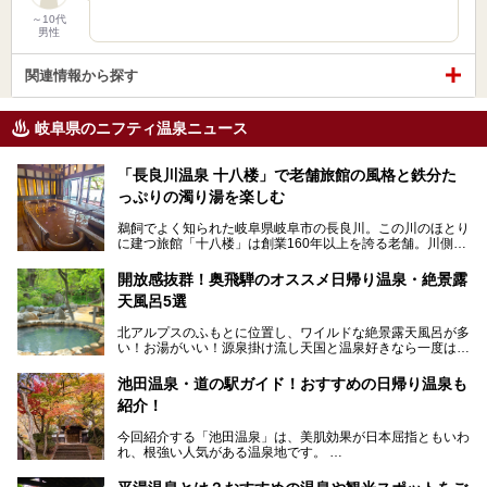
～10代
男性
関連情報から探す
岐阜県のニフティ温泉ニュース
「長良川温泉 十八楼」で老舗旅館の風格と鉄分た
っぷりの濁り湯を楽しむ
鵜飼でよく知られた岐阜県岐阜市の長良川。この川のほとり
に建つ旅館「十八楼」は創業160年以上を誇る老舗。川側の
客室からは長良川を一望、温泉はインパクトのある赤褐色の
濁り湯で、地産地消にこだわった食事も定評があります。
開放感抜群！奥飛騨のオススメ日帰り温泉・絶景露
天風呂5選
そして大浴場は日帰り入浴もできるんですよ。泊まりでも日
帰りでも楽しめる「十八楼」を、周辺の川原町の町並みや、
北アルプスのふもとに位置し、ワイルドな絶景露天風呂が多
岐阜の手仕事に触れる旅とともに楽しんでみてはいかがでし
い！お湯がいい！源泉掛け流し天国と温泉好きなら一度は行
ょう！
きたいと思う岐阜県の奥飛騨温泉郷。
───
池田温泉・道の駅ガイド！おすすめの日帰り温泉も
「平湯温泉」「福地温泉」「新平湯温泉」「栃尾温泉」「新
提供元：岐阜県【PR】
紹介！
穂高温泉」と5つの温泉地を総称して奥飛騨温泉郷と呼びま
この記事は岐阜県のPR記事です。
すが、この中でも気軽に日帰りで楽しめる開放感抜群の露天
今回紹介する「池田温泉」は、美肌効果が日本屈指ともいわ
風呂を5ヶ所ご紹介したいと思います。いずれも素晴らしい
れ、根強い人気がある温泉地です。
温泉ですよ！
岐阜県にあり、名古屋からは日帰りで、東京や大阪からなら
温泉旅として利用することができます。