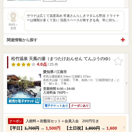
サウナは広くて温度高め 常連さんらしきマダムも黙浴 ドライヤ
ーは種類が多くて良い 洗面スペースが狭すぎる為、常に待ち…
50代～
女性
関連情報から探す
松竹温泉 天風の湯（まつたけおんせん てんぷうのゆ）
お気に入
りに追加
4.0点
/ 25 件
愛知県 / 江南市
市民公園前駅6.54km
江南駅1.57km
名鉄犬山線「江南駅」下車、名鉄バス「江南団地行き」に
て「緑ヶ丘」下車…
営業時間 6:00～24:00
入浴料金 750円～
日帰り
冷え性
電子チケットあり
クーポンあり
入館料＋岩盤浴セット＋会員入会 200円引き
クーポン
【平日】
1,700円
→
1,500円
【土日祝】
1,800円
→
1,600