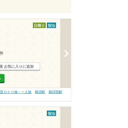
日帰り
宿泊
>
4件
お気に入りに追加
る
茂 ひとり旅・一人旅
鵜沼駅
鵜沼宿駅
宿泊