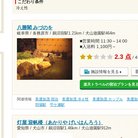
こだわり条件
冷え性
八勝閣 みづのを
岐阜県 / 各務原市 /
鵜沼宿駅1.21km
/
犬山遊園駅464m
■営業時間 11:30～14:00
■入浴料 1,100円～
2.3 点
/ 
施設情報を見る
楽天トラベルの宿泊プランを見
関連情報
美濃加茂 宿泊
美濃加茂 冷え性
美濃加茂 カップル
美濃加
羽場駅
苧ケ瀬駅
灯屋 迎帆楼（あかりや げいはんろう）
愛知県 / 犬山市 /
鵜沼宿駅1.46km
/
犬山遊園駅912m