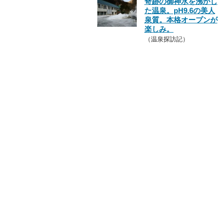
奇跡の御神水を沸かし
た温泉。pH9.6の美人
泉質。本格オープンが
楽しみ。
（温泉探訪記）