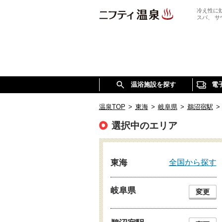
冷え性に
スパ、 
温浴施設を探す
電
温泉TOP
>
東海
>
岐阜県
>
鵜沼宿駅
>
選択中のエリア
全国から探す
東海
岐阜県
変更