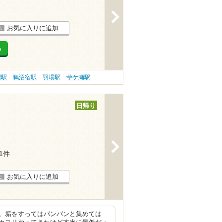
>
お気に入りに追加
る
沼駅
鵜沼宿駅
羽場駅
苧ケ瀬駅
日帰り
>
21件
お気に入りに追加
。垢をすってはパンパンと集めては