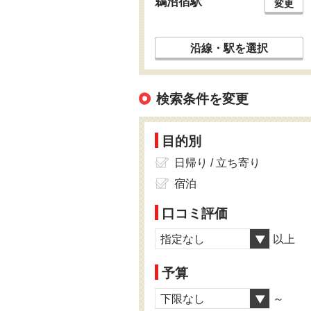
鵜沼宿駅
変更
沿線・駅を選択
検索条件を変更
目的別
日帰り / 立ち寄り
宿泊
口コミ評価
指定なし
以上
予算
下限なし
～