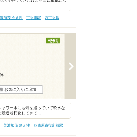
カスリやってきたけど本当に最低だっ
濃加茂 冷え性
可児川駅
西可児駅
日帰り
>
7件
お気に入りに追加
シャワー水にも気を遣っていて軟水な
だ最近老朽化してきて…
美濃加茂 冷え性
各務原市役所前駅