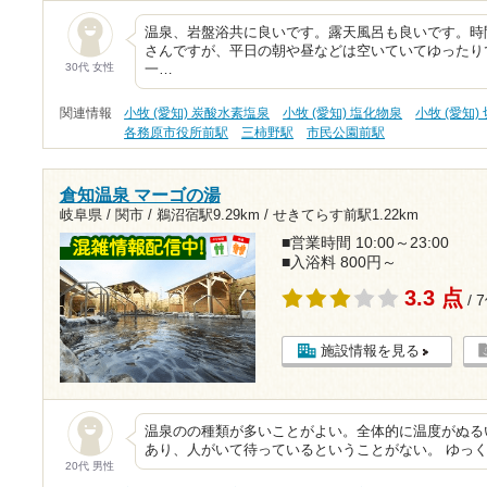
温泉、岩盤浴共に良いです。露天風呂も良いです。時
さんですが、平日の朝や昼などは空いていてゆったり
30代 女性
一…
関連情報
小牧 (愛知) 炭酸水素塩泉
小牧 (愛知) 塩化物泉
小牧 (愛知)
各務原市役所前駅
三柿野駅
市民公園前駅
倉知温泉 マーゴの湯
岐阜県 / 関市 /
鵜沼宿駅9.29km
/
せきてらす前駅1.22km
■営業時間 10:00～23:00
■入浴料 800円～
3.3 点
/ 
施設情報を見る
温泉のの種類が多いことがよい。全体的に温度がぬる
あり、人がいて待っているということがない。 ゆっ
20代 男性