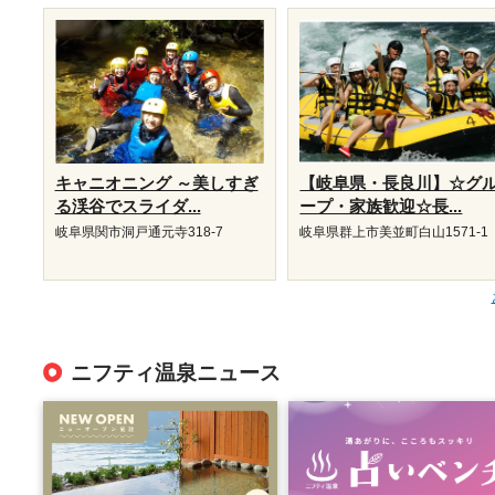
キャニオニング ～美しすぎ
【岐阜県・長良川】☆グ
る渓谷でスライダ...
ープ・家族歓迎☆長...
岐阜県関市洞戸通元寺318-7
岐阜県群上市美並町白山1571-1
ニフティ温泉ニュース