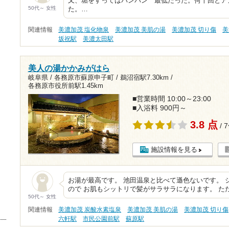
又、垢をすってはパンパン 最低だった。何十回とア
50代～ 女性
た。…
関連情報
美濃加茂 塩化物泉
美濃加茂 美肌の湯
美濃加茂 切り傷
美
坂祝駅
美濃太田駅
美人の湯かかみがはら
岐阜県 / 各務原市蘇原申子町 /
鵜沼宿駅7.30km
/
各務原市役所前駅1.45km
■営業時間 10:00～23:00
■入浴料 900円～
3.8 点
/ 
施設情報を見る
お湯が最高です。 池田温泉と比べて遜色ないです。 
ので お肌もシットリで髪がサラサラになります。 た
50代～ 女性
関連情報
美濃加茂 炭酸水素塩泉
美濃加茂 美肌の湯
美濃加茂 切り傷
六軒駅
市民公園前駅
蘇原駅