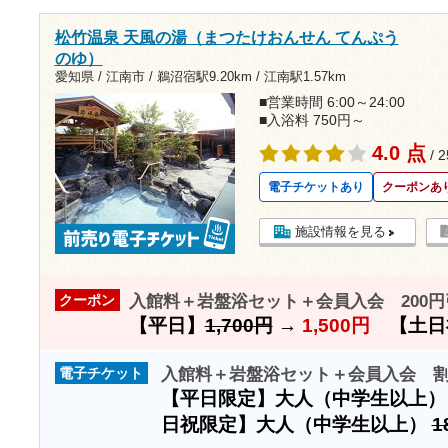
松竹温泉 天風の湯（まつたけおんせん てんぷう
のゆ）
愛知県 / 江南市 /
鵜沼宿駅9.20km
/
江南駅1.57km
■営業時間 6:00～24:00
■入浴料 750円～
4.0 点
/ 
電子チケットあり
クーポンあ
施設情報を見る
入館料＋岩盤浴セット＋会員入会 200円
クーポン
【平日】
1,700円
→
1,500円
【土日
入館料＋岩盤浴セット＋会員入会 
電子チケット
【平日限定】大人（中学生以上
日祝限定】大人（中学生以上）
1