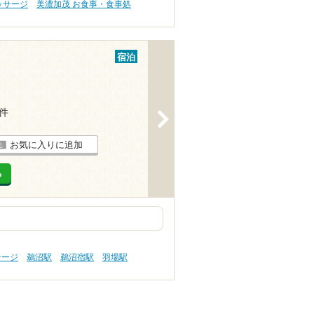
ッサージ
美濃加茂 お食事・食事処
宿泊
7件
>
お気に入りに追加
る
サージ
鵜沼駅
鵜沼宿駅
羽場駅