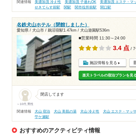
関連情報
美濃加茂 冷え性
美濃加茂 子連れOK
美濃加茂 エステ・マ
せきてらす前駅
関駅
関市役所前駅
関口駅
名鉄犬山ホテル（閉館しました）
愛知県 / 犬山市 /
鵜沼宿駅1.47km
/
犬山遊園駅536m
■営業時間 11:30～24:00
3.4 点
/ 
施設情報を見る
楽天トラベルの宿泊プランを見
閉店してます
～10代 男性
関連情報
犬山 宿泊
犬山 美肌の湯
犬山 冷え性
犬山 エステ・マッ
苧ケ瀬駅
おすすめのアクティビティ情報