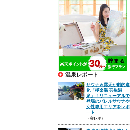
温泉レポート
サウナ＆露天が劇的進
化「極楽湯 羽生温
泉」！リニューアルで
登場のバレルサウナや
女性専用エリアをレポ
ート
（突レポ）