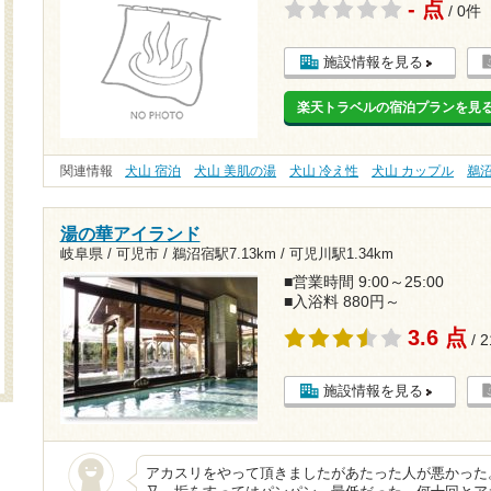
- 点
/ 0件
施設情報を見る
楽天トラベルの宿泊プランを見
関連情報
犬山 宿泊
犬山 美肌の湯
犬山 冷え性
犬山 カップル
鵜
湯の華アイランド
岐阜県 / 可児市 /
鵜沼宿駅7.13km
/
可児川駅1.34km
■営業時間 9:00～25:00
■入浴料 880円～
3.6 点
/ 
施設情報を見る
アカスリをやって頂きましたがあたった人が悪かった