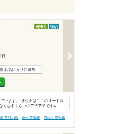
日帰り
宿泊
>
32件
お気に入りに追加
る
ています。 サウナはここのオートロ
なくなるくらいのアチアチですw…
米 美肌の湯
南久留米駅
西鉄久留米駅