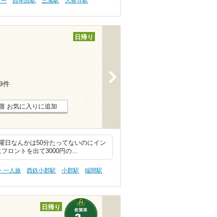
ピー
西牟田駅
三潴駅
大善寺駅
日帰り
>
19件
お気に入りに追加
曜日なんかは50分たってないのにイン
フロントを出て3000円の…
・一人旅
西鉄小郡駅
小郡駅
端間駅
日帰り