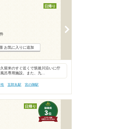
日帰り
>
8件
お気に入りに追加
ン久留米のすぐ近くで筑後川沿いに佇
貸切風呂専用施設。また、九…
え性
五郎丸駅
宮の陣駅
日帰り