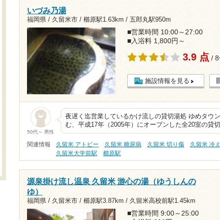
いづみ乃湯
福岡県 / 久留米市 /
櫛原駅1.63km
/
五郎丸駅950m
■営業時間 10:00～27:00
■入浴料 1,800円～
3.9 点
/ 
施設情報を見る
夜遅く迄営業しているかけ流しの貸切湯処 ゆめタウ
む、平成17年（2005年）にオープンした全20室の
50代～ 男性
関連情報
久留米 アトピー
久留米 糖尿病
久留米 切り傷
久留米 冷
久留米大学前駅
櫛原駅
源泉掛け流し温泉 久留米 游心の湯（ゆうしんの
ゆ）
福岡県 / 久留米市 /
櫛原駅3.87km
/
久留米高校前駅1.45km
■営業時間 9:00～25:00