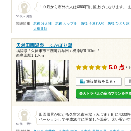
１０月から市外の人は¥800円に値上げになります。 
50代～ 男性
関連情報
筑後 冷え性
筑後 カップル
筑後 子連れOK
筑後 ひとり旅
大板井駅
天然田園温泉 ふかほり邸
福岡県 / 久留米市三潴町西牟田 /
櫛原駅8.10km
/
西牟田駅1.13km
5.0 点
/ 
施設情報を見る
楽天トラベルの宿泊プランを見
田園風景が広がる久留米市三潴（みづま）町に4000
ベーションして平成20年に開業した湯宿。太い梁が
50代～ 男性