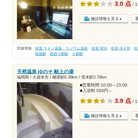
3.0 点
/ 
施設情報を見る
関連情報
佐賀 ラドン温泉、ラジウム温泉
佐賀 宿泊
佐賀 冷え性
佐
味坂駅
西鉄小郡駅
小郡駅
天然温泉 ゆのそ 献上の湯
福岡県 / 久留米市 /
櫛原駅6.39km
/
荒木駅3.70km
■営業時間 10:00～23:00
■入浴料 550円～
3.9 点
/ 
施設情報を見る