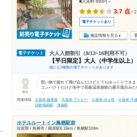
■入浴料 890円～
3.7 点
/ 
電子チケットあり
施設情報を見る
大人入館割引（8/13~16利用不可）
電子チケット
【平日限定】大人（中学生以上
他にも3種類の電子チケットがあります
買い物で疲れて飛び込んだけどとてもゆっくりできま
コンパクトだけど街中で高級温泉旅館の露天風呂みた
匿名
関連情報
久留米 硫黄泉
久留米 アトピー
久留米 冷え性
久留米 子
試験場前駅
津福駅
ホテルルートイン鳥栖駅前
佐賀県 / 鳥栖市 /
櫛原駅6.16km
/
鳥栖駅104m