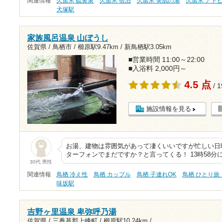
関連情報
久留米 硫黄泉
久留米 宿泊
久留米 美肌の湯
久留米 アト
犬塚駅
家族風呂温泉 山ぼうし
佐賀県 / 鳥栖市 /
櫛原駅9.47km
/
新鳥栖駅3.05km
■営業時間 11:00～22:00
■入浴料 2,000円～
4.5 点
/ 
施設情報を見る
お湯、建物は雰囲気があって凄くいいですが忙しい日
ターフォンでまだですか？と言ってくる！ 13時58分に
30代 男性
関連情報
鳥栖 冷え性
鳥栖 カップル
鳥栖 子連れOK
鳥栖 ひとり旅
味坂駅
吉野ヶ里温泉 卑弥呼乃湯
佐賀県 / 三養基郡上峰町 /
櫛原駅10.24km
/