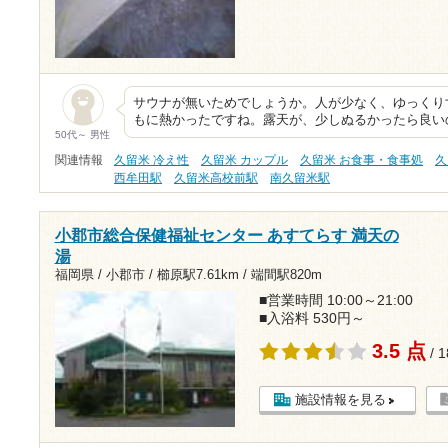
サウナが無いためでしょうか。人が少なく、ゆっくり
もに熱かったですね。露天が、少しぬるかったら良い
50代～ 男性
関連情報
久留米 冷え性
久留米 カップル
久留米 お食事・食事処
久
西牟田駅
久留米高校前駅
南久留米駅
小郡市総合保健福祉センター あすてらす 満天の
湯
福岡県 / 小郡市 /
櫛原駅7.61km
/
端間駅820m
■営業時間 10:00～21:00
■入浴料 530円～
3.5 点
/ 
施設情報を見る