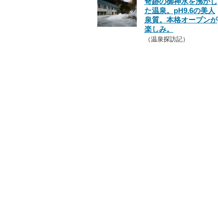
奇跡の御神水を沸かし
た温泉。pH9.6の美人
泉質。本格オープンが
楽しみ。
（温泉探訪記）