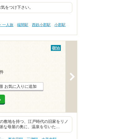
お気をつけ下さい。
・一人旅
端間駅
西鉄小郡駅
小郡駅
宿泊
1件
>
お気に入りに追加
る
坪の敷地を持つ、江戸時代の旧家をリノ
立派な母屋の奥に、温泉を引いた…