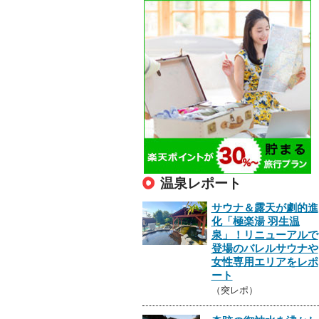
温泉レポート
サウナ＆露天が劇的進
化「極楽湯 羽生温
泉」！リニューアルで
登場のバレルサウナや
女性専用エリアをレポ
ート
（突レポ）