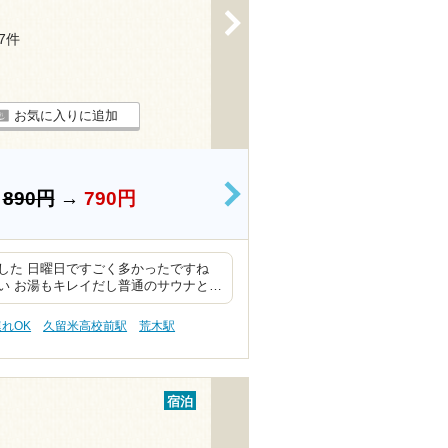
>
27件
お気に入りに追加
）
890円
→
790円
>
した 日曜日ですごく多かったですね
い お湯もキレイだし普通のサウナと…
連れOK
久留米高校前駅
荒木駅
宿泊