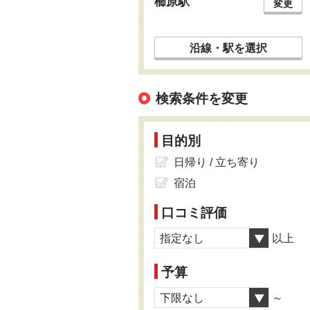
櫛原駅
変更
沿線・駅を選択
検索条件を変更
目的別
日帰り / 立ち寄り
宿泊
口コミ評価
指定なし
以上
予算
下限なし
～