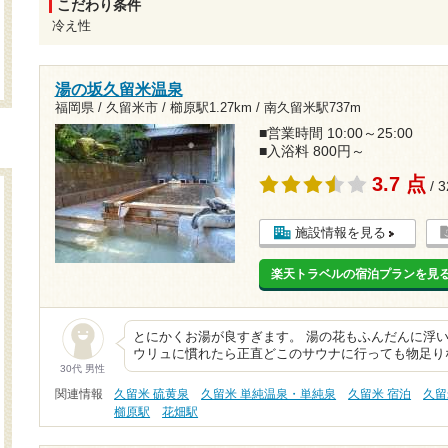
こだわり条件
冷え性
湯の坂久留米温泉
福岡県 / 久留米市 /
櫛原駅1.27km
/
南久留米駅737m
■営業時間 10:00～25:00
■入浴料 800円～
3.7 点
/ 
施設情報を見る
楽天トラベルの宿泊プランを見
とにかくお湯が良すぎます。 湯の花もふんだんに浮い
ウリュに慣れたら正直どこのサウナに行っても物足り
30代 男性
関連情報
久留米 硫黄泉
久留米 単純温泉・単純泉
久留米 宿泊
久留
櫛原駅
花畑駅