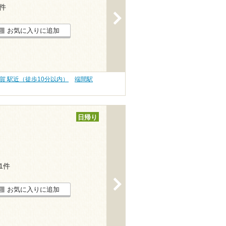
1件
>
お気に入りに追加
賀 駅近（徒歩10分以内）
端間駅
日帰り
11件
>
お気に入りに追加