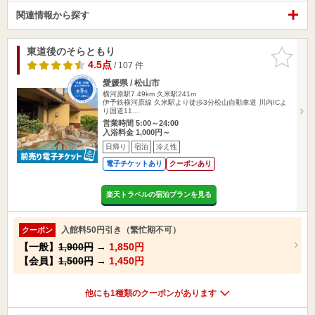
関連情報から探す
東道後のそらともり
お気に入
りに追加
4.5点
/ 107 件
愛媛県 / 松山市
横河原駅7.49km
久米駅241m
伊予鉄横河原線 久米駅より徒歩3分松山自動車道 川内ICよ
り国道11…
営業時間 5:00～24:00
入浴料金 1,000円～
日帰り
宿泊
冷え性
電子チケットあり
クーポンあり
楽天トラベルの宿泊プランを見る
入館料50円引き（繁忙期不可）
クーポン
【一般】
1,900円
→
1,850円
【会員】
1,500円
→
1,450円
他にも1種類のクーポンがあります