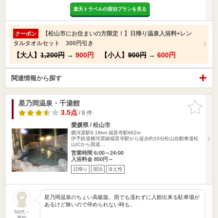
楽天トラベルの宿泊プランを見る
【松山市にお住まいの方限定！】日帰り温泉入浴料+レン
クーポン
タルタオルセット 300円引き
【大人】
1,200円
→
900円
【小人】
900円
→
600円
関連情報から探す
星乃岡温泉・千湯館
お気に入
りに追加
3.5点
/ 8 件
愛媛県 / 松山市
横河原駅9.18km
福音寺駅662m
伊予鉄道横河原線福音寺駅から徒歩約10分松山自動車道松
山ICから国道…
営業時間 6:00～24:00
入浴料金 850円～
日帰り
宿泊
冷え性
星乃岡温泉のちょい高級版。雨でも濡れずに入館出来る駐車場が
あるけど狭いので停められない時も。
50代～
男性