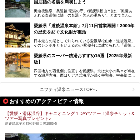
国屈指の名湯を満喫しよう
ナまで種類豊富で広々空間。泉質も温度もバリエーション豊
かで、湯めぐり感覚で楽しめちゃいます。
奥道後温泉「奥道後 壱湯の守」(愛媛県松山市)は、“風情あ
ふれる奥道後に随一の名湯・美人の湯あり”、とまで言われ
る四国屈指の名湯です。最も有名なのが、西日本最大級の大
今回は人気のこの施設の中でも、特におすすめしたい3つの
露天風呂。日々の生活から隔離された非日常感を味わえま
ポイントについて厳選してお届けします。読めばきっと、行
愛媛県「道後温泉本館」7月11日営業再開！3000年
す。
きたくなること間違いなし！
の歴史を紡ぐ文化財が復活
日帰り入浴も可能ですが、宿泊してじっくり楽しむのがベス
日本最古の湯として知られている愛媛県松山市・道後温泉。
ト。今回はニフティ温泉ライターである筆者自ら宿泊し、名
そのシンボルともいえるのが明治時代に建てられた「道後温
物の大露天風呂「翠明の湯」の全浴槽をご紹介。また、パブ
泉本館」です。平成31年1月から約5年半にわたって行って
リックスペース・貸切露天風呂・客室・食事など、多角的に
いた保存修理工事が終わり、いよいよ2024年7月11日から
その魅力をご紹介します！
愛媛県のスーパー銭湯おすすめ15選【2025年最新
全館営業再開となります。
版】
四国地方の西北側に位置する愛媛県。北は大小の島々が点在
する瀬戸内海、西はリアス式海岸が続く宇和海、中央部には
西日本最高峰の石鎚山とその連山に囲まれたバラエティ豊か
な自然と、温暖な気候が魅力の県です。
日本最古の温泉といわれる道後温泉を筆頭に、多くの温泉が
ニフティ温泉ニュースTOPへ
ある愛媛県は、スーパー銭湯も豊富です。中には、中四国地
方を代表する人気の施設も。今回は、愛媛県の誇るスーパー
おすすめのアクティビティ情報
銭湯をピックアップしました。
【愛媛・滑床渓谷】キャニオニング１DAYツアー！温泉チケット&
ツアー写真プレゼント♪
愛媛県北宇和郡松野町目黒2885-5