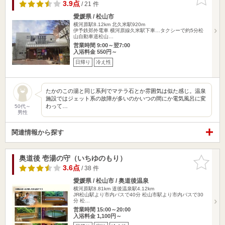
りに追加
3.9点
/ 21 件
愛媛県 / 松山市
横河原駅8.12km
北久米駅920m
伊予鉄郊外電車 横河原線久米駅下車…タクシーで約5分松
山自動車道松山…
営業時間 9:00～翌7:00
入浴料金 550円～
日帰り
冷え性
たかのこの湯と同じ系列でマテラ石とか雰囲気は似た感じ。温泉
施設ではジェット系の故障が多いのかいつの間にか電気風呂に変
わって…
50代～
男性
関連情報から探す
奥道後 壱湯の守（いちゆのもり）
お気に入
りに追加
3.6点
/ 38 件
愛媛県 / 松山市 / 奥道後温泉
横河原駅8.81km
道後温泉駅4.12km
JR松山駅より市内バスで40分 松山市駅より市内バスで30
分 松…
営業時間 15:00～20:00
入浴料金 1,100円～