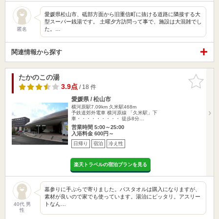
愛媛県松山市、砥部方面から旧重信町に抜ける道路に隣接する大
型スーパー銭湯です。 土曜夕方訪問って事で、施設は大混雑でし
た。…
匿名
関連情報から探す
たかのこの湯
お気に入
りに追加
3.9点
/ 18 件
愛媛県 / 松山市
横河原駅7.09km
久米駅468m
予鉄道郊外電車 横河原線 「久米駅」下
車・・・・・・・・・ 徒歩8分…
営業時間 5:00～25:00
入浴料金 600円～
日帰り
宿泊
冷え性
楽天トラベルの宿泊プランを見る
墓参りに手ぶらで寄りました。バスタオルは購入になりますが、
素材が良いので家でも使っています。湯治にピッタリ。アスリー
トなん…
40代 男
性