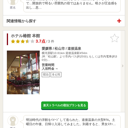
で…開放的で明るい雰囲気の宿ではありません。暗さが圧迫感を
出し…息…
匿名
関連情報から探す
ホテル椿館 本館
お気に入
りに追加
3.7点
/ 3 件
愛媛県 / 松山市 / 道後温泉
横河原駅10.61km
道後温泉駅454m
JR「松山駅」より市内バス(約20分)､もしくは市内電車(約3
0分)…
営業時間
入浴料金 ～
宿泊
冷え性
楽天トラベルの宿泊プランを見る
明治時代の洋館をｲﾒｰｼﾞして造られた、道後温泉の大型ﾎﾃﾙ。土
曜日の午後、日帰り入浴してみました。到着すると、男女ｽﾀｯ…