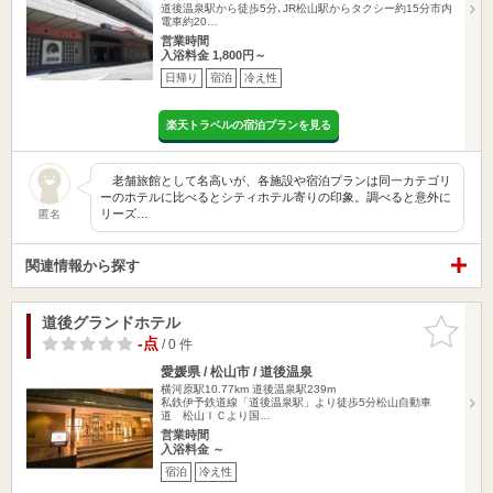
道後温泉駅から徒歩5分､JR松山駅からタクシー約15分市内
電車約20…
営業時間
入浴料金 1,800円～
日帰り
宿泊
冷え性
楽天トラベルの宿泊プランを見る
老舗旅館として名高いが、各施設や宿泊プランは同一カテゴリ
ーのホテルに比べるとシティホテル寄りの印象。調べると意外に
リーズ…
匿名
関連情報から探す
道後グランドホテル
お気に入
りに追加
-点
/ 0 件
愛媛県 / 松山市 / 道後温泉
横河原駅10.77km
道後温泉駅239m
私鉄伊予鉄道線「道後温泉駅」より徒歩5分松山自動車
道 松山ＩＣより国…
営業時間
入浴料金 ～
宿泊
冷え性