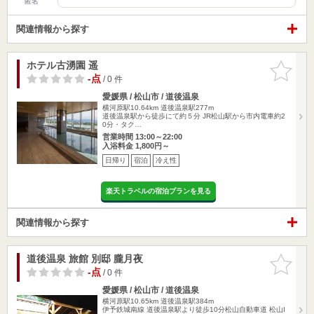
匿名
関連情報から探す
ホテル古湧園 遥
お気に入
りに追加
-点
/ 0 件
愛媛県 / 松山市 / 道後温泉
横河原駅10.64km
道後温泉駅277m
道後温泉駅から徒歩にて約５分 JR松山駅から市内電車約2
0分・タク…
営業時間 13:00～22:00
入浴料金 1,800円～
日帰り
宿泊
冷え性
楽天トラベルの宿泊プランを見る
関連情報から探す
道後温泉 旅館 別邸 朧月夜
お気に入
りに追加
-点
/ 0 件
愛媛県 / 松山市 / 道後温泉
横河原駅10.65km
道後温泉駅384m
伊予鉄城南線 道後温泉駅より徒歩10分松山自動車道 松山I