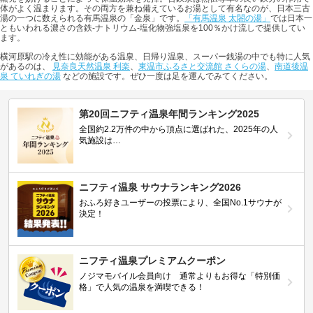
体がよく温まります。その両方を兼ね備えているお湯として有名なのが、日本三古
湯の一つに数えられる有馬温泉の「金泉」です。
「有馬温泉 太閤の湯」
では日本一
ともいわれる濃さの含鉄-ナトリウム-塩化物強塩泉を100％かけ流しで提供してい
ます。
横河原駅の冷え性に効能がある温泉、日帰り温泉、スーパー銭湯の中でも特に人気
があるのは、
見奈良天然温泉 利楽
、
東温市ふるさと交流館 さくらの湯
、
南道後温
泉 ていれぎの湯
などの施設です。ぜひ一度は足を運んでみてください。
第20回ニフティ温泉年間ランキング2025
全国約2.2万件の中から頂点に選ばれた、2025年の人
気施設は…
ニフティ温泉 サウナランキング2026
おふろ好きユーザーの投票により、全国No.1サウナが
決定！
ニフティ温泉プレミアムクーポン
ノジマモバイル会員向け 通常よりもお得な「特別価
格」で人気の温泉を満喫できる！