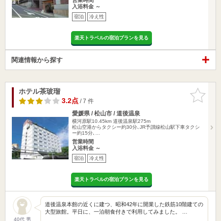
入浴料金 ～
宿泊
冷え性
楽天トラベルの宿泊プランを見る
関連情報から探す
ホテル茶玻瑠
お気に入
りに追加
3.2点
/ 7 件
愛媛県 / 松山市 / 道後温泉
横河原駅10.45km
道後温泉駅275m
松山空港からタクシー約30分､JR予讃線松山駅下車タクシ
ー約15分､…
営業時間
入浴料金 ～
宿泊
冷え性
楽天トラベルの宿泊プランを見る
道後温泉本館の近くに建つ、昭和42年に開業した鉄筋10階建ての
大型旅館。平日に、一泊朝食付きで利用してみました。 …
40代 男