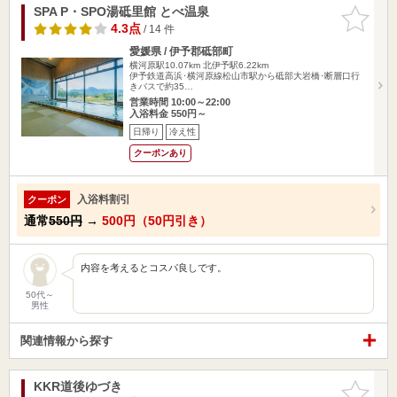
SPA P・SPO湯砥里館 とべ温泉
お気に入
りに追加
4.3点
/ 14 件
愛媛県 / 伊予郡砥部町
横河原駅10.07km
北伊予駅6.22km
伊予鉄道高浜･横河原線松山市駅から砥部大岩橋･断層口行
きバスで約35…
営業時間 10:00～22:00
入浴料金 550円～
日帰り
冷え性
クーポンあり
入浴料割引
クーポン
通常
550円
→
500円（50円引き）
内容を考えるとコスパ良しです。
50代～
男性
関連情報から探す
KKR道後ゆづき
お気に入