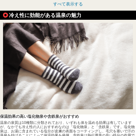
すべて表示する
冷え性に効能がある温泉の魅力
保温効果の高い塩化物泉や含鉄泉がおすすめ
温泉の泉質は10種類に分類されており、いずれも体を温める効果は有しています
が、なかでも冷え性の人におすすめなのは「塩化物泉」と「含鉄泉」です。塩化物
泉は、お湯に含まれている塩分が皮膚の表面をコーティングし、毛穴を塞いで汗の
蒸発を妨げることによって保温効果を発揮。含鉄泉は熱伝導率の良い鉄分の作用で