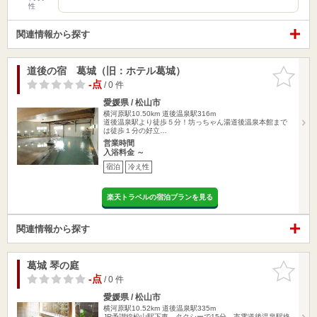
性
関連情報から探す
道後の宿 葛城（旧：ホテル葛城）
お気に入
りに追加
-点
/ 0 件
愛媛県 / 松山市
横河原駅10.50km
道後温泉駅316m
道後温泉駅より徒歩５分！坊っちゃん湯道後温泉本館まで
は徒歩１分の好立…
営業時間
入浴料金 ～
宿泊
冷え性
楽天トラベルの宿泊プランを見る
関連情報から探す
葛城 琴の庭
お気に入
りに追加
-点
/ 0 件
愛媛県 / 松山市
横河原駅10.52km
道後温泉駅335m
JR予讃線松山駅下車、タクシーで15分、市電道後温泉駅終