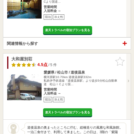
Cより国道…
営業時間
入浴料金 ～
宿泊
冷え性
楽天トラベルの宿泊プランを見る
関連情報から探す
大和屋別荘
お気に入
りに追加
4.5点
/ 5 件
愛媛県 / 松山市 / 道後温泉
横河原駅10.70km
道後温泉駅332m
私鉄伊予鉄道線「道後温泉駅」より徒歩5分松山自動車
道 松山ＩＣより国…
営業時間
入浴料金 ～
宿泊
冷え性
楽天トラベルの宿泊プランを見る
道後温泉の奥まったところに佇む、総檜造りの風雅な和風旅館。
一泊二食付きで、利用して来ました。この日は、3階の「紫陽