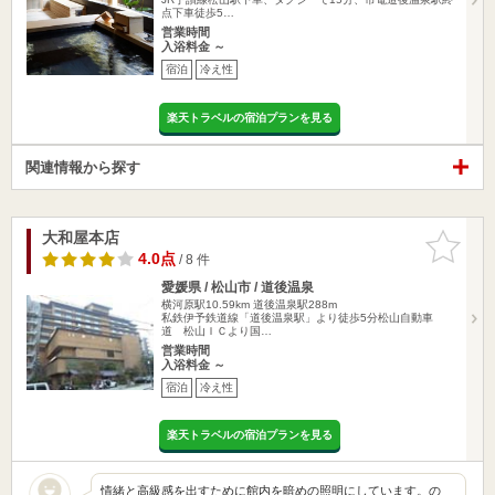
点下車徒歩5…
営業時間
入浴料金 ～
宿泊
冷え性
楽天トラベルの宿泊プランを見る
関連情報から探す
大和屋本店
お気に入
りに追加
4.0点
/ 8 件
愛媛県 / 松山市 / 道後温泉
横河原駅10.59km
道後温泉駅288m
私鉄伊予鉄道線「道後温泉駅」より徒歩5分松山自動車
道 松山ＩＣより国…
営業時間
入浴料金 ～
宿泊
冷え性
楽天トラベルの宿泊プランを見る
情緒と高級感を出すために館内を暗めの照明にしています。の