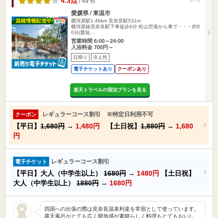
4.3点
/ 49 件
愛媛県 / 東温市
横河原駅1.46km
見奈良駅531m
横河原線見奈良駅下車徒歩6分 松山空港から車で・・・約5
0分(最短…
営業時間 6:00～24:00
入浴料金 700円～
日帰り
冷え性
電子チケットあり
クーポンあり
楽天トラベルの宿泊プランを見る
レギュラーコース割引 ※特定日利用不可
クーポン
【平日】
1,680円
→
1,480円
【土日祝】
1,880円
→
1,680
円
レギュラーコース割引
電子チケット
【平日】大人（中学生以上）
1680円
→
1480円
【土日祝】
大人（中学生以上）
1880円
→
1680円
四国への出張の際は見奈良温泉利楽を常宿として使っています。
露天風呂がとても広く開放感が素晴らしく料理もとてもおいし