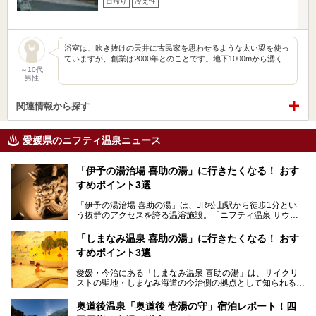
日帰り
冷え性
浴室は、吹き抜けの天井に古民家を思わせるような太い梁を使っ
ていますが、創業は2000年とのことです。地下1000mから湧く…
～10代
男性
関連情報から探す
愛媛県のニフティ温泉ニュース
「伊予の湯治場 喜助の湯」に行きたくなる！ おす
すめポイント3選
「伊予の湯治場 喜助の湯」は、JR松山駅から徒歩1分とい
う抜群のアクセスを誇る温浴施設。「ニフティ温泉 サウナ
ランキング」で2年連続1位を獲得し、全国から多くのサウ
ナーが訪れる人気スポットです。天然温泉・サウナ・岩盤
「しまなみ温泉 喜助の湯」に行きたくなる！ おす
浴・食事・宿泊まで“癒しのすべて”がそろう人気施設の中で
すめポイント3選
も、特におすすめしたい3つのポイントについて厳選してお
届けします。読めばきっと、行きたくなること間違いなし！
愛媛・今治にある「しまなみ温泉 喜助の湯」は、サイクリ
ストの聖地・しまなみ海道の今治側の拠点として知られる人
気の温泉施設。「日本一サイクリストが集まる温泉」とも呼
ばれていて、自転車ロッカーや工具、給水サービスなど、旅
奥道後温泉「奥道後 壱湯の守」宿泊レポート！四
人に嬉しい工夫がたっぷり。お風呂は内湯から半露天、サウ