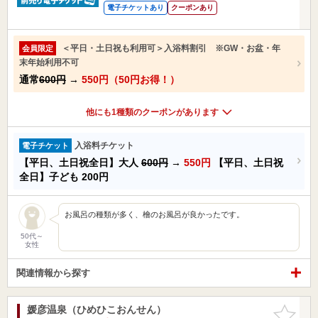
電子チケットあり
クーポンあり
＜平日・土日祝も利用可＞入浴料割引 ※GW・お盆・年
会員限定
末年始利用不可
通常
600円
→
550円（50円お得！）
他にも1種類のクーポンがあります
入浴料チケット
電子チケット
【平日、土日祝全日】大人
600円
→
550円
【平日、土日祝
全日】子ども
200円
お風呂の種類が多く、檜のお風呂が良かったです。
50代～
女性
関連情報から探す
媛彦温泉（ひめひこおんせん）
お気に入