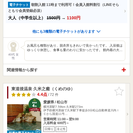
朝割入館 11時まで利用可！会員入館料割引（LINEそら
電子チケット
ともり会員登録必須）
大人（中学生以上）
1500円
→
1100円
他にも3種類の電子チケットがあります
お風呂も種類があり、脱衣所もきれいで良かったです。 入浴後は
ゆっくり休憩し、食事も量のわりに安かったです。 館内着の大…
40代 女
性
関連情報から探す
東道後温泉 久米之癒（くめのゆ）
お気に入
りに追加
4.4点
/ 72 件
愛媛県 / 松山市
横河原駅7.59km
久米駅273m
伊予鉄横河原線で久米駅下車徒歩3分松山自動車道川内Ｉ
Ｃから国道11号…
営業時間 11:00～翌9:00
入浴料金 600円～
日帰り
冷え性