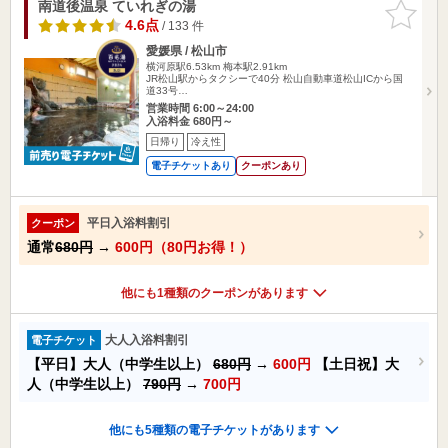
南道後温泉 ていれぎの湯
お気に入
りに追加
4.6点
/ 133 件
愛媛県 / 松山市
横河原駅6.53km
梅本駅2.91km
JR松山駅からタクシーで40分 松山自動車道松山ICから国
道33号…
営業時間 6:00～24:00
入浴料金 680円～
日帰り
冷え性
電子チケットあり
クーポンあり
平日入浴料割引
クーポン
通常
680円
→
600円（80円お得！）
他にも1種類のクーポンがあります
大人入浴料割引
電子チケット
【平日】大人（中学生以上）
680円
→
600円
【土日祝】大
人（中学生以上）
790円
→
700円
他にも5種類の電子チケットがあります