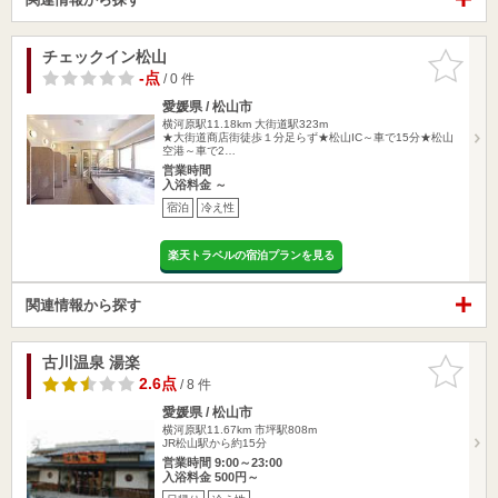
チェックイン松山
お気に入
りに追加
-点
/ 0 件
愛媛県 / 松山市
横河原駅11.18km
大街道駅323m
★大街道商店街徒歩１分足らず★松山IC～車で15分★松山
空港～車で2…
営業時間
入浴料金 ～
宿泊
冷え性
楽天トラベルの宿泊プランを見る
関連情報から探す
古川温泉 湯楽
お気に入
りに追加
2.6点
/ 8 件
愛媛県 / 松山市
横河原駅11.67km
市坪駅808m
JR松山駅から約15分
営業時間 9:00～23:00
入浴料金 500円～