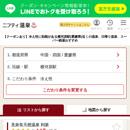
購入済チケットはこちら
ログイン
履歴
メニュー
【クーポンあり】冷え性に効能がある横河原駅(愛媛県)近くの温泉、日帰り温泉、スー
パー銭湯おすすめ
1. 都道府県
中国・四国 / 愛媛県
2. 沿線・駅
横河原駅
3. こだわり条件
冷え性
こだわり条件を変更する
リストから探す
地図から探す
見奈良天然温泉 利楽
お気に入
りに追加