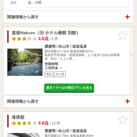
花」の間…
匿名
関連情報から探す
道後Hakuro（旧 ホテル椿館 別館）
お気に入
りに追加
3.0点
/ 1 件
愛媛県 / 松山市 / 道後温泉
横河原駅10.72km
道後温泉駅387m
私鉄伊予鉄道線「道後温泉駅」より徒歩7分松山自動車
道 松山ＩＣより国…
営業時間
入浴料金 ～
宿泊
冷え性
楽天トラベルの宿泊プランを見る
関連情報から探す
道後舘
お気に入
りに追加
3.8点
/ 13 件
愛媛県 / 松山市 / 道後温泉
横河原駅10.75km
道後温泉駅369m