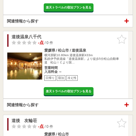
楽天トラベルの宿泊プランを見る
関連情報から探す
道後温泉八千代
お気に入
りに追加
-点
/ 0 件
愛媛県 / 松山市 / 道後温泉
横河原駅10.80km
道後温泉駅433m
私鉄伊予鉄道線「道後温泉駅」より徒歩5分松山自動車
道 松山ＩＣより国…
営業時間
入浴料金 ～
日帰り
宿泊
冷え性
楽天トラベルの宿泊プランを見る
関連情報から探す
道後 友輪荘
お気に入
りに追加
-点
/ 0 件
愛媛県 / 松山市