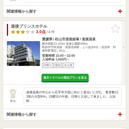
関連情報から探す
道後プリンスホテル
お気に入
りに追加
3.0点
/ 4 件
愛媛県 / 松山市道後姫塚 / 道後温泉
横河原駅10.00km
道後公園駅489m
私鉄伊予鉄道線「道後温泉駅」より徒歩8分（送迎有 到
着時要電話）松山…
営業時間 15:00～22:00
入浴料金 1,650円～
日帰り
宿泊
冷え性
楽天トラベルの宿泊プランを見る
道後温泉の中心から石手寺方面に向かう道沿いに佇む、客室数12
3室の大型ﾎﾃﾙ。日曜日の午後、日帰り入浴して来ました。入浴
料…
匿名
関連情報から探す