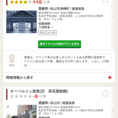
りに追加
4.0点
/ 1 件
愛媛県 / 松山市岩崎町 / 道後温泉
横河原駅10.15km
道後公園駅299m
私鉄伊予鉄道線「道後温泉駅」より徒歩5分松山自動車
道 松山ＩＣより国…
営業時間
入浴料金 ～
宿泊
冷え性
楽天トラベルの宿泊プランを見る
道後は、フーゾク系のお楽しみスポットもある普通の温泉街で、
リストにある全ての宿・施設はその中にあります。 しかしこの宿
は…
匿名
関連情報から探す
オーベルジュ道後(旧 浪花屋旅館)
お気に入
りに追加
-点
/ 1 件
愛媛県 / 松山市 / 道後温泉
横河原駅10.45km
道後温泉駅121m
私鉄伊予鉄道線「道後温泉駅」より徒歩1分松山自動車
道 松山ＩＣより国…
営業時間