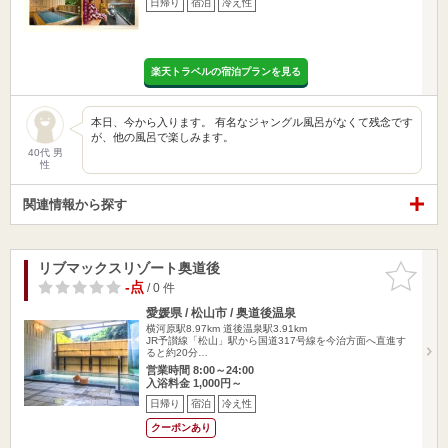
日帰り
宿泊
冷え性
楽天トラベルの宿泊プランを見る
本日、今から入ります。 有名なジャングル風呂がなくて残念です
が、他の風呂で楽しみます。
40代 男
性
関連情報から探す
リブマックスリゾート奥道後
お気に入
りに追加
-点
/ 0 件
愛媛県 / 松山市 / 奥道後温泉
横河原駅8.97km
道後温泉駅3.91km
JR予讃線「松山」駅から国道317号線を今治方面へ直進す
ると約20分…
営業時間 8:00～24:00
入浴料金 1,000円～
日帰り
宿泊
冷え性
クーポンあり