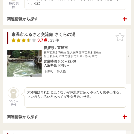
く、なに…
30代 男
性
関連情報から探す
東温市ふるさと交流館 さくらの湯
お気に入
りに追加
3.7点
/ 23 件
愛媛県 / 東温市
横河原駅2.76km
愛大医学部南口駅3.30km
松山駅からバスで徒歩で川内ICから車で
営業時間 6:00～22:00
入浴料金 500円～
日帰り
冷え性
大浴場はそれほど広くないが休憩所は広くゆったり食事出来る。
マンガもいろいろあってダラダラ過ごせる。
50代～
男性
関連情報から探す