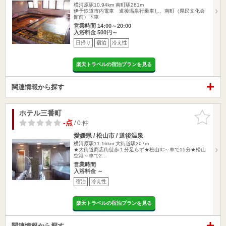
横河原駅10.94km
南町駅281m
伊予鉄道市内電車 道後温泉行乗車し、南町（県民文化会
館前）下車
営業時間 14:00～20:00
入浴料金 500円～
日帰り
宿泊
冷え性
楽天トラベルの宿泊プランを見る
関連情報から探す
ホテル三番町
お気に入
りに追加
-点
/ 0 件
愛媛県 / 松山市 / 道後温泉
横河原駅11.16km
大街道駅307m
★大街道商店街徒歩１分足らず★松山IC～車で15分★松山
空港～車で2…
営業時間
入浴料金 ～
宿泊
冷え性
楽天トラベルの宿泊プランを見る
関連情報から探す