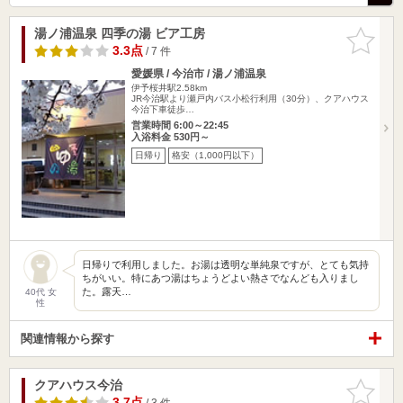
湯ノ浦温泉 四季の湯 ビア工房
お気に入
りに追加
3.3点
/ 7 件
愛媛県 / 今治市 / 湯ノ浦温泉
伊予桜井駅2.58km
JR今治駅より瀬戸内バス小松行利用（30分）、クアハウス
今治下車徒歩…
営業時間 6:00～22:45
入浴料金 530円～
日帰り
格安（1,000円以下）
日帰りで利用しました。お湯は透明な単純泉ですが、とても気持
ちがいい。特にあつ湯はちょうどよい熱さでなんども入りまし
た。露天…
40代 女
性
関連情報から探す
クアハウス今治
お気に入
りに追加
3.7点
/ 3 件