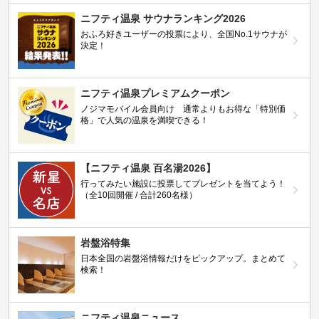
ニフティ温泉 サウナランキング2026
おふろ好きユーザーの投票により、全国No.1サウナが
決定！
ニフティ温泉プレミアムクーポン
ノジマモバイル会員向け 通常よりもお得な「特別価
格」で人気の温泉を満喫できる！
【ニフティ温泉 百名湯2026】
行ってみたい施設に投票してプレゼントを当てよう！
（全10回開催 / 合計260名様）
岩盤浴特集
日本全国の岩盤浴情報だけをピックアップ。まとめて
検索！
ニフティ温泉ニュース