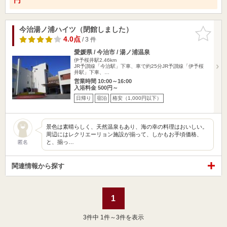
今治湯ノ浦ハイツ（閉館しました）
お気に入
りに追加
4.0点
/ 3 件
愛媛県 / 今治市 / 湯ノ浦温泉
伊予桜井駅2.46km
JR予讃線「今治駅」下車、車で約25分JR予讃線「伊予桜
井駅」下車、…
営業時間 10:00～16:00
入浴料金 500円～
日帰り
宿泊
格安（1,000円以下）
景色は素晴らしく、天然温泉もあり、海の幸の料理はおいしい。
周辺にはレクリエーリョン施設が揃って、しかもお手頃価格、
と、揃っ…
匿名
関連情報から探す
1
3
件中 1件～3件を表示