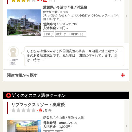
愛媛県 / 今治市 / 湯ノ浦温泉
伊予桜井駅2.57km
JR今治駅からせとうちバス小松行きで30分､クアハウス今
治下車､すぐ…
営業時間 10:00～21:30
入浴料金 780円～
日帰り
格安（1,000円以下）
しまなみ海道へ向かう四国側高速の終点、今治湯ノ浦に建つプー
ルのある温泉施設です。風呂場は、四階に作られています。湯
は、特徴…
～10代
男性
関連情報から探す
近くのオススメ温泉クーポン
リブマックスリゾート奥道後
-点
/ 0 件
愛媛県 / 松山市 / 奥道後温泉
営業時間 8:00～24:00
入浴料金 1,000円～