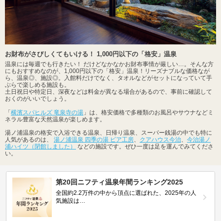
お財布がさびしくてもいける！ 1,000円以下の「格安」温泉
温泉には毎週でも行きたい！ だけどなかなかお財布事情が厳しい…。そんな方
にもおすすめなのが、1,000円以下の「格安」温泉！リーズナブルな価格なが
ら、温泉◎、施設◎。入館料だけでなく、タオルなどがセットになっていて手
ぶらで楽しめる施設も。
土日祝日や特定日、深夜などは料金が異なる場合があるので、事前に確認して
おくのがいいでしょう。
「
横濱スパヒルズ 竜泉寺の湯
」は、格安価格で多種類のお風呂やサウナなどミ
ネラル豊富な天然温泉が楽しめます。
湯ノ浦温泉の格安で入浴できる温泉、日帰り温泉、スーパー銭湯の中でも特に
人気があるのは、
湯ノ浦温泉 四季の湯 ビア工房
、
クアハウス今治
、
今治湯ノ
浦ハイツ（閉館しました）
などの施設です。ぜひ一度は足を運んでみてくださ
い。
第20回ニフティ温泉年間ランキング2025
全国約2.2万件の中から頂点に選ばれた、2025年の人
気施設は…