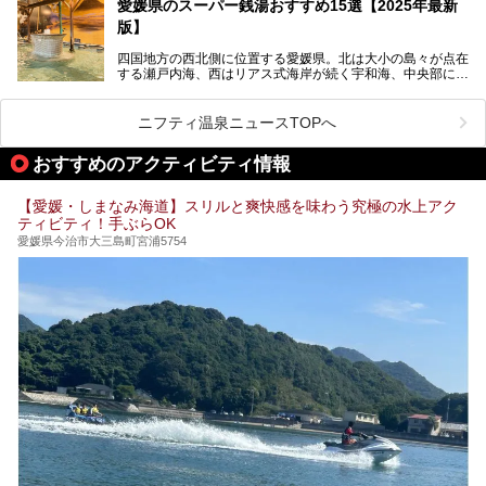
その魅力をご紹介します！
愛媛県のスーパー銭湯おすすめ15選【2025年最新
全館営業再開となります。
版】
四国地方の西北側に位置する愛媛県。北は大小の島々が点在
する瀬戸内海、西はリアス式海岸が続く宇和海、中央部には
西日本最高峰の石鎚山とその連山に囲まれたバラエティ豊か
な自然と、温暖な気候が魅力の県です。
日本最古の温泉といわれる道後温泉を筆頭に、多くの温泉が
ニフティ温泉ニュースTOPへ
ある愛媛県は、スーパー銭湯も豊富です。中には、中四国地
方を代表する人気の施設も。今回は、愛媛県の誇るスーパー
おすすめのアクティビティ情報
銭湯をピックアップしました。
【愛媛・しまなみ海道】スリルと爽快感を味わう究極の水上アク
ティビティ！手ぶらOK
愛媛県今治市大三島町宮浦5754