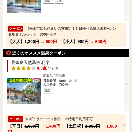
日帰り
宿泊
【松山市にお住まいの方限定！】日帰り温泉入浴料+レン
クーポン
タルタオルセット 300円引き
【大人】
1,200円
→
900円
【小人】
900円
→
600円
近くのオススメ温泉クーポン
見奈良天然温泉 利楽
4.3点
/ 49 件
愛媛県 / 東温市
営業時間 6:00～24:00
入浴料金 700円～
日帰り
レギュラーコース割引 ※特定日利用不可
クーポン
【平日】
1,680円
→
1,480円
【土日祝】
1,880円
→
1,680
円