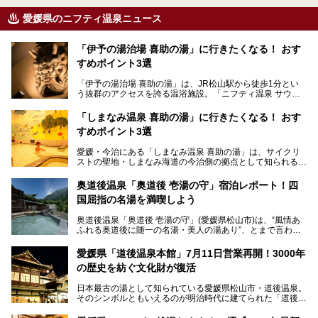
愛媛県のニフティ温泉ニュース
「伊予の湯治場 喜助の湯」に行きたくなる！ おす
すめポイント3選
「伊予の湯治場 喜助の湯」は、JR松山駅から徒歩1分とい
う抜群のアクセスを誇る温浴施設。「ニフティ温泉 サウナ
ランキング」で2年連続1位を獲得し、全国から多くのサウ
ナーが訪れる人気スポットです。天然温泉・サウナ・岩盤
「しまなみ温泉 喜助の湯」に行きたくなる！ おす
浴・食事・宿泊まで“癒しのすべて”がそろう人気施設の中で
すめポイント3選
も、特におすすめしたい3つのポイントについて厳選してお
届けします。読めばきっと、行きたくなること間違いなし！
愛媛・今治にある「しまなみ温泉 喜助の湯」は、サイクリ
ストの聖地・しまなみ海道の今治側の拠点として知られる人
気の温泉施設。「日本一サイクリストが集まる温泉」とも呼
ばれていて、自転車ロッカーや工具、給水サービスなど、旅
奥道後温泉「奥道後 壱湯の守」宿泊レポート！四
人に嬉しい工夫がたっぷり。お風呂は内湯から半露天、サウ
国屈指の名湯を満喫しよう
ナまで種類豊富で広々空間。泉質も温度もバリエーション豊
かで、湯めぐり感覚で楽しめちゃいます。
奥道後温泉「奥道後 壱湯の守」(愛媛県松山市)は、“風情あ
ふれる奥道後に随一の名湯・美人の湯あり”、とまで言われ
る四国屈指の名湯です。最も有名なのが、西日本最大級の大
今回は人気のこの施設の中でも、特におすすめしたい3つの
露天風呂。日々の生活から隔離された非日常感を味わえま
ポイントについて厳選してお届けします。読めばきっと、行
愛媛県「道後温泉本館」7月11日営業再開！3000年
す。
きたくなること間違いなし！
の歴史を紡ぐ文化財が復活
日帰り入浴も可能ですが、宿泊してじっくり楽しむのがベス
日本最古の湯として知られている愛媛県松山市・道後温泉。
ト。今回はニフティ温泉ライターである筆者自ら宿泊し、名
そのシンボルともいえるのが明治時代に建てられた「道後温
物の大露天風呂「翠明の湯」の全浴槽をご紹介。また、パブ
泉本館」です。平成31年1月から約5年半にわたって行って
リックスペース・貸切露天風呂・客室・食事など、多角的に
いた保存修理工事が終わり、いよいよ2024年7月11日から