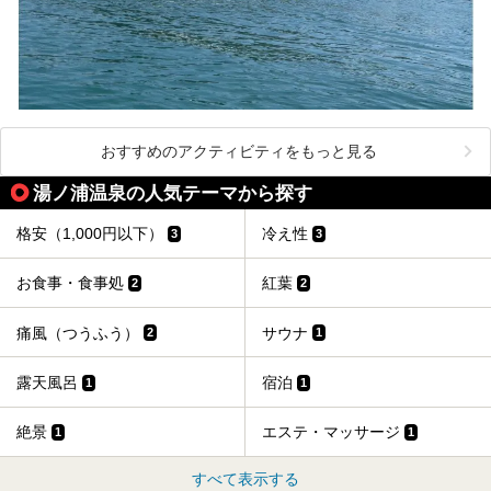
おすすめのアクティビティをもっと見る
湯ノ浦温泉の人気テーマから探す
格安（1,000円以下）
冷え性
3
3
お食事・食事処
紅葉
2
2
痛風（つうふう）
サウナ
2
1
露天風呂
宿泊
1
1
絶景
エステ・マッサージ
1
1
すべて表示する