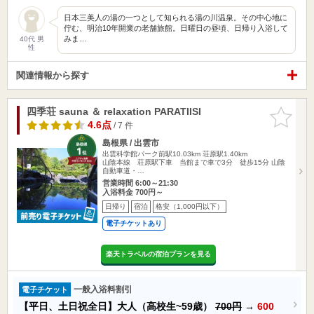
日本三美人の湯の一つとして知られる湯の川温泉。その中心地に
佇む、明治10年開業の老舗旅館。日曜日の昼頃、日帰り入浴して
みま…
40代 男
性
関連情報から探す
四季荘 sauna ＆ relaxation PARATIISI
お気に入
りに追加
4.6点
/ 7 件
島根県 / 出雲市
出雲科学館パーク前駅10.03km
荘原駅1.40km
山陰本線 荘原駅下車 当館まで車で3分 徒歩15分 山陰
自動車道・…
営業時間 6:00～21:30
入浴料金 700円～
日帰り
宿泊
格安（1,000円以下）
電子チケットあり
楽天トラベルの宿泊プランを見る
一般入浴料割引
電子チケット
【平日、土日祝全日】大人（高校生~59歳）
700円
→
600