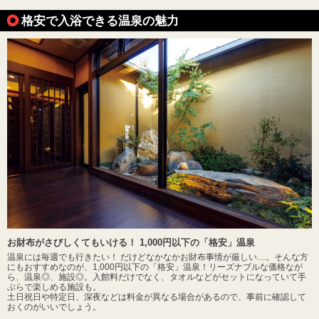
格安で入浴できる温泉の魅力
お財布がさびしくてもいける！ 1,000円以下の「格安」温泉
温泉には毎週でも行きたい！ だけどなかなかお財布事情が厳しい…。そんな方
にもおすすめなのが、1,000円以下の「格安」温泉！リーズナブルな価格なが
ら、温泉◎、施設◎。入館料だけでなく、タオルなどがセットになっていて手
ぶらで楽しめる施設も。
土日祝日や特定日、深夜などは料金が異なる場合があるので、事前に確認して
おくのがいいでしょう。