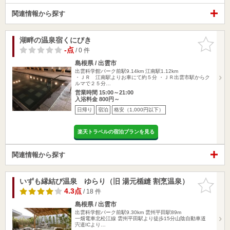
関連情報から探す
湖畔の温泉宿くにびき
お気に入
りに追加
-点
/ 0 件
島根県 / 出雲市
出雲科学館パーク前駅9.14km
江南駅1.12km
・ＪＲ 江南駅よりお車にて約５分 ・ＪＲ出雲市駅からク
ルマで２５分…
営業時間 15:00～21:00
入浴料金 800円～
日帰り
宿泊
格安（1,000円以下）
楽天トラベルの宿泊プランを見る
関連情報から探す
いずも縁結び温泉 ゆらり（旧 湯元楯縫 割烹温泉）
お気に入
りに追加
4.3点
/ 18 件
島根県 / 出雲市
出雲科学館パーク前駅9.30km
雲州平田駅89m
一畑電車北松江線 雲州平田駅より徒歩15分山陰自動車道
宍道ICより…