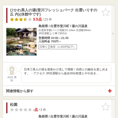
ひかわ美人の湯(斐川フレッシュパーク 出雲いりすの
お気に入
丘 内)(休館中です)
りに追加
3.5点
/ 23 件
島根県 / 出雲市斐川町 / 湯の川温泉
出雲科学館パーク前駅10.16km
荘原駅984m
JR荘原駅より車で約5分
営業時間 10:00～21:30
入浴料金 700円～
日帰り
格安（1,000円以下）
日本三美人の湯を源泉かけ流しで堪能！自然との融合を楽しめま
す。 ・アクセス JR荘原駅から徒歩20分程度とやや歩き…
40代 男
性
関連情報から探す
松園
お気に入
りに追加
-点
/ 3 件
島根県 / 出雲市斐川町 / 湯の川温泉