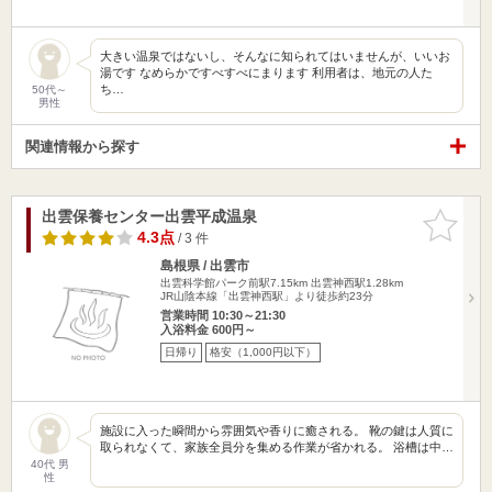
大きい温泉ではないし、そんなに知られてはいませんが、いいお
湯です なめらかですべすべにまります 利用者は、地元の人た
ち…
50代～
男性
関連情報から探す
出雲保養センター出雲平成温泉
お気に入
りに追加
4.3点
/ 3 件
島根県 / 出雲市
出雲科学館パーク前駅7.15km
出雲神西駅1.28km
JR山陰本線「出雲神西駅」より徒歩約23分
営業時間 10:30～21:30
入浴料金 600円～
日帰り
格安（1,000円以下）
施設に入った瞬間から雰囲気や香りに癒される。 靴の鍵は人質に
取られなくて、家族全員分を集める作業が省かれる。 浴槽は中…
40代 男
性