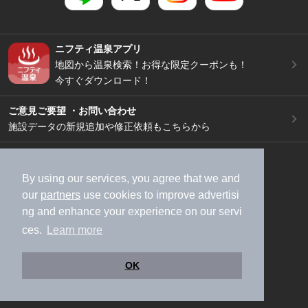
ニフティ温泉アプリ
地図から温泉検索！お得な限定クーポンも！
今すぐダウンロード！
ご意見ご要望 ・お問い合わせ
施設データの新規追加や修正依頼もこちらから
スマートフォン
/
PC
加盟店募集（資料請求）
広告出稿のご案内
By using our services, you agree that we and
our
partners
use cookies to improve advertisi
利用規約
ライフスタイルMEMBERS+規約
ng and enhance your experience on our servi
特定商取引法に基づく表記
ヘルプ
採用情報
ces.
Learn more
運営会社
個人情報保護ポリシー
©NIFTY Lifestyle Co., Ltd.
OK