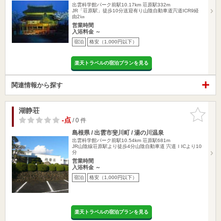
出雲科学館パーク前駅10.17km
荘原駅332m
JR「荘原駅」徒歩10分送迎有り山陰自動車道宍道ICR9経
由2㎞
営業時間
入浴料金 ～
宿泊
格安（1,000円以下）
楽天トラベルの宿泊プランを見る
関連情報から探す
湖静荘
お気に入
りに追加
-点
/ 0 件
島根県 / 出雲市斐川町 / 湯の川温泉
出雲科学館パーク前駅10.54km
荘原駅681m
JR山陰線荘原駅より徒歩4分山陰自動車道 宍道ＩICより10
分
営業時間
入浴料金 ～
宿泊
格安（1,000円以下）
楽天トラベルの宿泊プランを見る