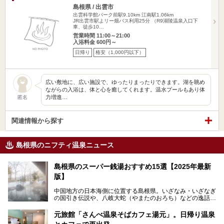
島根県 / 出雲市
出雲科学館パーク前駅9.10km
江南駅1.06km
JR出雲市駅よリー畑バス利用25分 （R9湖陵温泉入口下
車、徒歩10…
営業時間 11:00～21:00
入浴料金 600円～
日帰り
格安（1,000円以下）
広い敷地に、広い施設で、ゆったりまったりできます。湖を眺め
ながらの入浴は、体と心を癒してくれます。温水プールもあり体
力増進…
匿名
関連情報から探す
島根県のニフティ温泉ニュース
島根県のスーパー銭湯おすすめ15選【2025年最新
版】
中国地方の日本海側に位置する島根県。いざなみ・いざなぎ
の国引き伝説や、八岐大蛇（やまたのおろち）などの逸話が
残る神話の里というイメージが強く、出雲大社には毎年多く
の参拝客が訪れます。「出雲縁結び空港」への直行便なら、
元旅館「さんべ温泉そばカフェ湯元」。日帰り温泉
首都圏からでも実は2時間圏内で到着できるアクセスも魅力