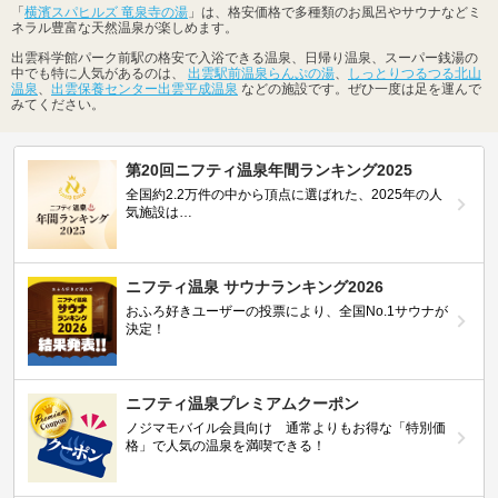
「
横濱スパヒルズ 竜泉寺の湯
」は、格安価格で多種類のお風呂やサウナなどミ
ネラル豊富な天然温泉が楽しめます。
出雲科学館パーク前駅の格安で入浴できる温泉、日帰り温泉、スーパー銭湯の
中でも特に人気があるのは、
出雲駅前温泉らんぷの湯
、
しっとりつるつる北山
温泉
、
出雲保養センター出雲平成温泉
などの施設です。ぜひ一度は足を運んで
みてください。
第20回ニフティ温泉年間ランキング2025
全国約2.2万件の中から頂点に選ばれた、2025年の人
気施設は…
ニフティ温泉 サウナランキング2026
おふろ好きユーザーの投票により、全国No.1サウナが
決定！
ニフティ温泉プレミアムクーポン
ノジマモバイル会員向け 通常よりもお得な「特別価
格」で人気の温泉を満喫できる！