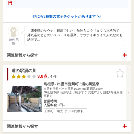
円
他にも5種類の電子チケットがあります
「四季荘のサウナ、最高でした！熱波もロウリュウも本格的で、
外気浴のととのいスペースも最高。サウナイキタイで人気なのも
納得で…
40代 男
性
関連情報から探す
道の駅湯の川
お気に入
りに追加
3.0点
/ 4 件
島根県 / 出雲市斐川町 / 湯の川温泉
出雲科学館パーク前駅10.04km
荘原駅240m
JR山陰本線 荘原駅より徒歩すぐ 宍道ICより国道9号線を荘
原駅方…
営業時間
入浴料金 0円～
日帰り
格安（1,000円以下）
関連情報から探す