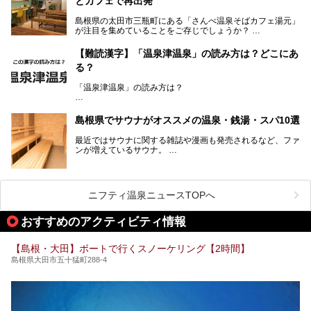
とカフェで再出発
です。
そんな島根県には、玉造温泉（松江市）や温泉津温泉（大田
島根県の太田市三瓶町にある「さんべ温泉そばカフェ湯元」
市）など、古くから知られる温泉郷が多くあります。ゆった
が注目を集めていることをご存じでしょうか？
り流れる時間のなかで、心の底からのんびりできるスーパー
銭湯＆日帰り温泉の数々をピックアップしてご紹介します。
「さんべ温泉そばカフェ湯元」は日帰り温泉と、名物のそば
【難読漢字】「温泉津温泉」の読み方は？どこにあ
を提供するカフェという新しい営業スタイルで、観光客に限
る？
らず地元民にも親しまれています。
「温泉津温泉」の読み方は？
宿泊をせずとも、気軽に源泉のお湯をつかった温泉と、美味
しいそばが楽しめるなんて、とても素敵ですよね。
読めそうで読めない、難読温泉地名漢字。あなたは読めます
しかし、元は温泉旅館だったこちらの施設、さまざまな背景
か？
を経て現在のスタイルに辿り着いているのです。
島根県でサウナがオススメの温泉・銭湯・スパ10選
最近ではサウナに関する雑誌や漫画も発売されるなど、ファ
ンが増えているサウナ。
しかしサウナは一口にサウナと言っても、ドライサウナ、ス
ニフティ温泉ニュースTOPへ
チームサウナ、塩サウナなどが存在し、施設によって様々な
こだわりを持つ施設も増えています。
おすすめのアクティビティ情報
今回はそんな今話題のサウナが楽しめる、島根県内にあるオ
【島根・大田】ボートで行くスノーケリング【2時間】
ススメ温泉・銭湯・スパを10件まとめてご紹介します。
島根県大田市五十猛町288-4