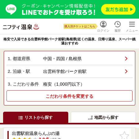
購入済チケットはこちら
ログイン
履歴
メニュー
格安で入浴できる出雲科学館パーク前駅(島根県)近くの温泉、日帰り温泉、スーパー銭
湯おすすめ
1. 都道府県
中国・四国 / 島根県
2. 沿線・駅
出雲科学館パーク前駅
3. こだわり条件
格安（1,000円以下）
こだわり条件を変更する
リストから探す
地図から探す
出雲駅前温泉らんぷの湯
お気に入
りに追加