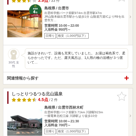
3.9点
/ 33 件
島根県 / 出雲市
出雲科学館パーク前駅974m
出雲市駅47m
JR山陰本線出雲市駅から徒歩1分 山陰道宍道ICよりR9を出
雲市方…
営業時間 10:00～22:00
入浴料金 950円～
日帰り
格安（1,000円以下）
施設がきれいで、設備も充実していました。 お湯は褐色系で、柔
らかかったです。ただ、露天風呂は、1人用の檜の浴槽が３つ置
いて…
30代 女
性
関連情報から探す
しっとりつるつる北山温泉
お気に入
りに追加
4.5点
/ 2 件
島根県 / 出雲市西林木町
出雲科学館パーク前駅3.71km
川跡駅623m
一畑電車北松江線 川跡駅より徒歩10分
営業時間 10:00～21:30
入浴料金 700円～
日帰り
格安（1,000円以下）