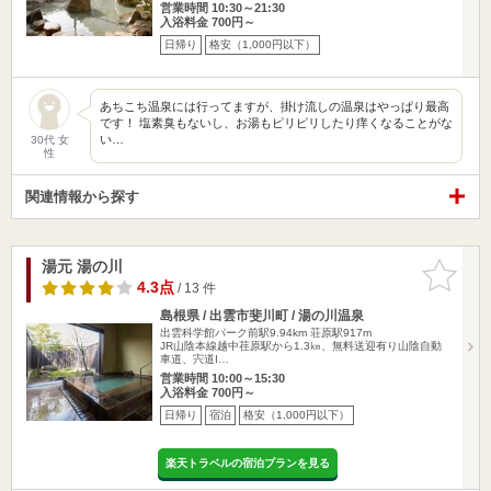
営業時間 10:30～21:30
入浴料金 700円～
日帰り
格安（1,000円以下）
あちこち温泉には行ってますが、掛け流しの温泉はやっぱり最高
です！ 塩素臭もないし、お湯もピリピリしたり痒くなることがな
い…
30代 女
性
関連情報から探す
湯元 湯の川
お気に入
りに追加
4.3点
/ 13 件
島根県 / 出雲市斐川町 / 湯の川温泉
出雲科学館パーク前駅9.94km
荘原駅917m
JR山陰本線越中荏原駅から1.3㎞、無料送迎有り山陰自動
車道、宍道I…
営業時間 10:00～15:30
入浴料金 700円～
日帰り
宿泊
格安（1,000円以下）
楽天トラベルの宿泊プランを見る