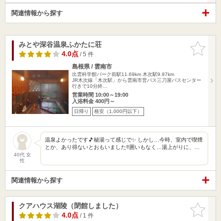
関連情報から探す
みとや深谷温泉ふかたに荘
お気に入
りに追加
4.0点
/ 5 件
島根県 / 雲南市
出雲科学館パーク前駅11.69km
木次駅9.97km
JR木次線「木次駅」から雲南市営バス三刀屋バスセンター
行きで10分終…
営業時間 10:00～19:00
入浴料金 400円～
日帰り
格安（1,000円以下）
温泉よかったです🎵秘湯って感じで✨ しかし…今時、室内で喫煙
とか、あり得ないとおもいました‼️囲いもなく…湯上がりに、…
40代 女
性
関連情報から探す
クアハウス湖陵（閉館しました）
お気に入
りに追加
4.0点
/ 1 件