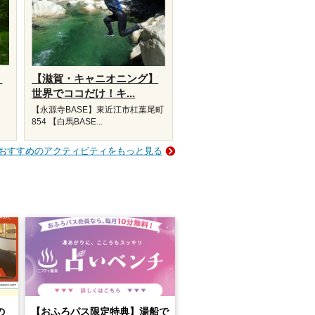
】
【滋賀・キャニオニング】
世界でココだけ！キ...
【永源寺BASE】東近江市杠葉尾町
854 【白馬BASE...
おすすめのアクティビティをもっと見る
の
【おふろパス限定特典】湯船で