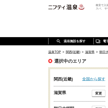
格安で入
スパ、 
温浴施設を探す
電
温泉TOP
>
関西(近畿)
>
滋賀県
>
朝日
選択中のエリア
全国から探す
関西(近畿)
滋賀県
変更