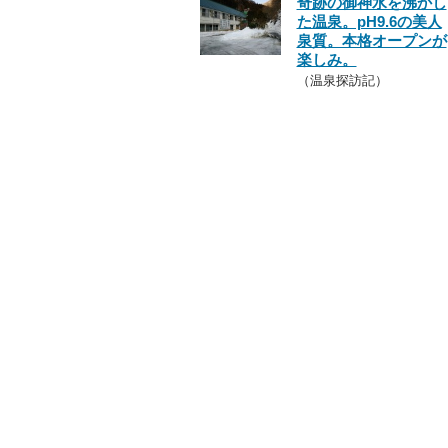
奇跡の御神水を沸かし
た温泉。pH9.6の美人
泉質。本格オープンが
楽しみ。
（温泉探訪記）