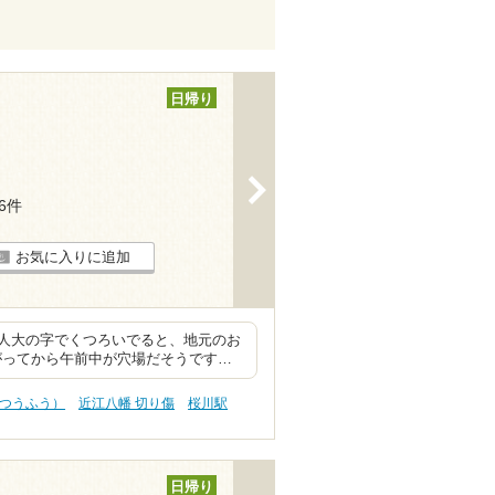
日帰り
>
26件
お気に入りに追加
人大の字でくつろいでると、地元のお
がってから午前中が穴場だそうです…
（つうふう）
近江八幡 切り傷
桜川駅
日帰り