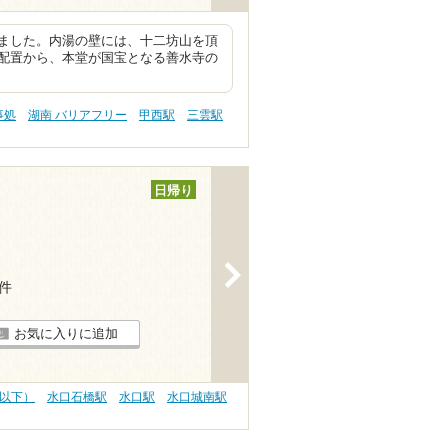
ました。内湯の壁には、十二坊山を頂
配置から、本堂が国宝となる善水寺の
事処
湖南 バリアフリー
甲西駅
三雲駅
日帰り
>
3件
お気に入りに追加
円以下）
水口石橋駅
水口駅
水口城南駅