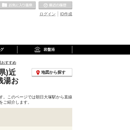
お気に入りの温泉
最近の履歴
ログイン
ID作成
グ
岩盤浴
湯おすすめ
県)近
地図から探す
銭湯お
す。このページでは朝日大塚駅から直線
をご紹介します。