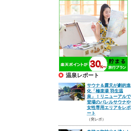
温泉レポート
サウナ＆露天が劇的進
化「極楽湯 羽生温
泉」！リニューアルで
登場のバレルサウナや
女性専用エリアをレポ
ート
（突レポ）