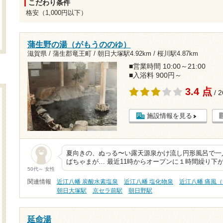
こだわり条件
格安（1,000円以下）
蒲生野の湯（がもうののゆ）
滋賀県 / 蒲生郡竜王町 /
朝日大塚駅4.92km
/
桜川駅4.87km
■営業時間 10:00～21:00
■入浴料 900円～
3.4 点
/ 
施設情報を見る
夏向きの、ぬっる〜い露天源泉かけ流し円形風呂で一
ばちゃまが… 最近11時からオープンに１時間繰り下
50代～ 女性
関連情報
近江八幡 炭酸水素塩泉
近江八幡 塩化物泉
近江八幡 痛風
朝日大塚駅
京セラ前駅
朝日野駅
延命湯