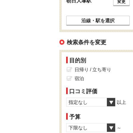
朝日大塚駅
変更
沿線・駅を選択
検索条件を変更
目的別
日帰り / 立ち寄り
宿泊
口コミ評価
指定なし
以上
予算
下限なし
～