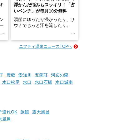
キ
浮かんだ悩みもスッキリ！「占
いベンチ」が毎月10分無料
ン
湯船にゆったり浸かったり、サ
ロー
ウナでじっと汗を流したり。
る
名
e-
ニフティ温泉ニュースTOPへ
い
そんな「一人でぼんやり過ごす
時間」、ふだん後回しにしてい
た「これからのこと」や「ちょ
っとした悩み」が、頭に浮かん
でくることはありませんか？
子
豊郷
愛知川
五箇荘
河辺の森
水口松尾
水口
水口石橋
水口城南
お風呂でリラックスしているか
らこそ向き合える、大切な自分
の本音。
子連れOK
旅館
露天風呂
水風呂
そんな心のつぶやきを、湯あが
りの温まった心のまま相談でき
たら素敵ですよね。