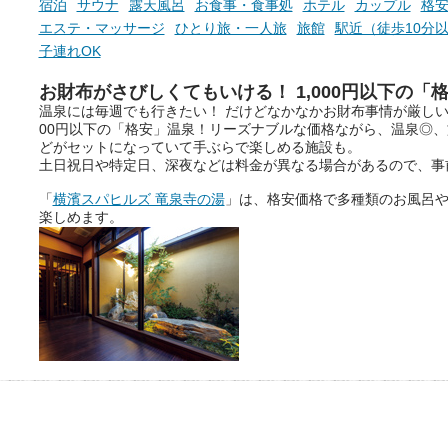
宿泊
サウナ
露天風呂
お食事・食事処
ホテル
カップル
格安
エステ・マッサージ
ひとり旅・一人旅
旅館
駅近（徒歩10分
子連れOK
お財布がさびしくてもいける！ 1,000円以下の「
温泉には毎週でも行きたい！ だけどなかなかお財布事情が厳しい
00円以下の「格安」温泉！リーズナブルな価格ながら、温泉◎
どがセットになっていて手ぶらで楽しめる施設も。
土日祝日や特定日、深夜などは料金が異なる場合があるので、事
「
横濱スパヒルズ 竜泉寺の湯
」は、格安価格で多種類のお風呂
楽しめます。