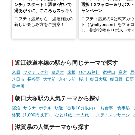
ンチ」スタート！温泉×占いで
選択！Xフォロー＆リポスト
湯あがりに、こころもスッキリ
ャンペーン
ニフティ温泉から、温浴施設の
ニフティ温泉のX公式アカウ
新しい楽しみ方をご提案！
ト（@niftyonsen）をフォ
し、指定投稿をリポストす
温泉で体を癒したあとに、占い
と、抽選で各回26（ふろ）
でこころもスッキリ──そんな
様（合計260名様）に選べる
新体験が楽しめる「占いベン
GIFT500円分をプレゼント
チ」を展開中♨
たします。
近江鉄道本線の駅から同じテーマで探す
手相やタロットなど気軽に楽し
める占いで、“ととのう”おふろ
米原
フジテック前
鳥居本
彦根
ひこね芹川
彦根口
高宮
尼
時間を、もっと特別に。
八日市
長谷野
大学前
京セラ前
桜川
朝日大塚
朝日野
日野
貴生川
朝日大塚駅の人気テーマから探す
宿泊
サウナ
ホテル
駅近（徒歩10分以内）
お食事・食事処
格安（1,000円以下）
ひとり旅・一人旅
エステ・マッサージ
滋賀県の人気テーマから探す