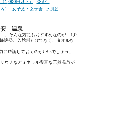
（1,000円以下）
冷え性
以内）
女子旅・女子会
水風呂
ニフティ温泉の「占いベンチ」
は、そんなあなたの心のつぶや
きをプロの占い師に相談するこ
格安」温泉
とができるサービスです。
…。そんな方にもおすすめなのが、1,0
、施設◎。入館料だけでなく、タオルな
前に確認しておくのがいいでしょう。
おふろパス会員様なら、この特
やサウナなどミネラル豊富な天然温泉が
別なひとときを「毎月10分無
料」でご利用いただけます。
お湯で体がほぐれたら、次は占
い師さんとお話しして、心もほ
ぐしてみませんか？