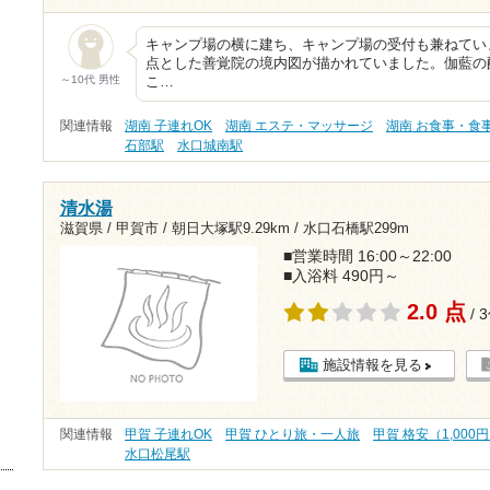
キャンプ場の横に建ち、キャンプ場の受付も兼ねてい
点とした善覚院の境内図が描かれていました。伽藍の
～10代 男性
こ…
関連情報
湖南 子連れOK
湖南 エステ・マッサージ
湖南 お食事・食
石部駅
水口城南駅
清水湯
滋賀県 / 甲賀市 /
朝日大塚駅9.29km
/
水口石橋駅299m
■営業時間 16:00～22:00
■入浴料 490円～
2.0 点
/ 
施設情報を見る
関連情報
甲賀 子連れOK
甲賀 ひとり旅・一人旅
甲賀 格安（1,000
水口松尾駅