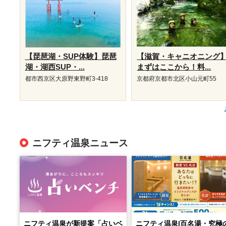
【琵琶湖・SUP体験】琵琶
【滋賀・キャニオニング
湖・湖西SUP・...
まずはここから！料...
都市西京区大原野東野町3-418
京都府京都市北区小山元町55
ニフティ温泉ニュース
ニフティ温泉が新提案「占いベ
ニフティ温泉|百名湯・究極