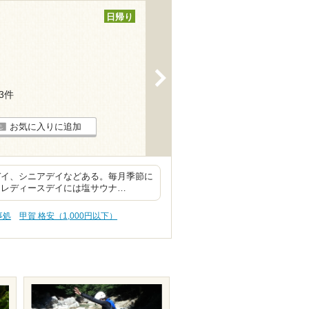
日帰り
>
23件
お気に入りに追加
デイ、シニアデイなどある。毎月季節に
 レディースデイには塩サウナ…
事処
甲賀 格安（1,000円以下）