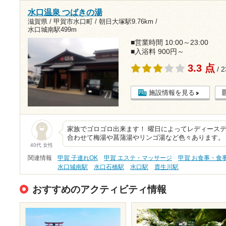
水口温泉 つばきの湯
滋賀県 / 甲賀市水口町 /
朝日大塚駅9.76km
/
水口城南駅499m
■営業時間 10:00～23:00
■入浴料 900円～
3.3 点
/ 
施設情報を見る
家族でゴロゴロ出来ます！ 曜日によってレディース
合わせて梅湯や菖蒲湯やリンゴ湯など色々あります。
40代 女性
関連情報
甲賀 子連れOK
甲賀 エステ・マッサージ
甲賀 お食事・食
水口城南駅
水口石橋駅
水口駅
貴生川駅
おすすめのアクティビティ情報