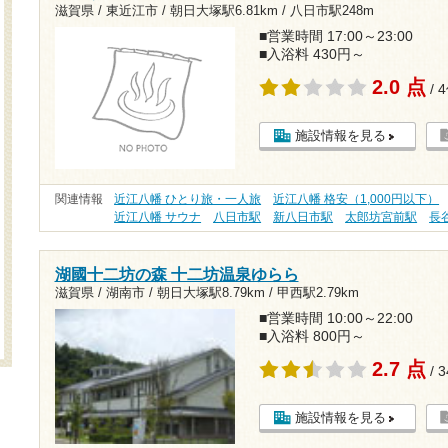
滋賀県 / 東近江市 /
朝日大塚駅6.81km
/
八日市駅248m
■営業時間 17:00～23:00
■入浴料 430円～
2.0 点
/ 
施設情報を見る
関連情報
近江八幡 ひとり旅・一人旅
近江八幡 格安（1,000円以下）
近江八幡 サウナ
八日市駅
新八日市駅
太郎坊宮前駅
長
湖國十二坊の森 十二坊温泉ゆらら
滋賀県 / 湖南市 /
朝日大塚駅8.79km
/
甲西駅2.79km
■営業時間 10:00～22:00
■入浴料 800円～
2.7 点
/ 
施設情報を見る