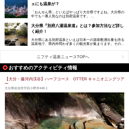
ニフティ温泉がオススメする温泉施設を紹介しちゃいます！
この記事は大分県のPR記事です。
源泉数、湧出量ともに日本一の温泉県とも言われる大分県。
ェにも温泉が？
今回は、大分県別府市に行くなら絶対行きたい情緒たっぷり
な市営温泉をまとめました。
「おんせん県」といえばやっぱり大分県ですよね。大分県の
中でも一番人気なのは別府温泉です。
Let’s go to Hell !
別府八湯という名前の通り、さまざまな泉質を楽しめ、一日
中いても飽きません。
大分県『別府八湯温泉道』とは？参加方法など詳し
普通に温泉に浸かる以外にも、別府地獄巡りや砂湯などは有
く紹介！
名ですよね。
大分県にある別府温泉といえば日本一の源泉数湧出量を誇る
別府温泉は共同湯も多く、家庭やマンションにも温泉を引い
温泉地で、県内外問わず多くの観光客が集まります。その別
ている所もあります。
府温泉では「別府八湯温泉道」を実施しています。この別府
自宅にいながら温泉に入れるのは羨ましいですが、その中で
八湯温泉道とは別府八湯を巡る体験型イベントで、施設を回
も「こんな場所にも温泉が！？」というスポットがいくつか
って88ヶ所のスタンプを集めて温泉名人の認定を目指すと
あるんです。
ニフティ温泉ニュースTOPへ
いうものです。
他の温泉地では考えられないまさに温泉地ならではです。
これを読んで別府温泉巡りの参考になればと思います。
おすすめのアクティビティ情報
別府には朝早くから夜遅くまでやっている地元に根付いた銭
湯や、日帰りのみの大きな施設など様々な形態の温泉があり
ます。泉質も数多くなるので、好きな温泉から巡って温泉名
【大分・藤河内渓谷】ハーフコース OTTER キャニオニングツア
人を目指してみてはいかがでしょうか？
ー
大分県佐伯市宇目小野市448-1