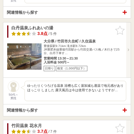
女性
関連情報から探す
白丹温泉ふれあいの湯
お気に入
りに追加
3.8点
/ 5 件
大分県 / 竹田市久住町 / 久住温泉
豊後荻駅9.71km
滝水駅8.72km
JR豊肥本線豊後竹田駅から竹田交通バス梅ノ木行きで25
分、白丹下車す…
営業時間 13:30～21:30
入浴料金 500円～
日帰り
格安（1,000円以下）
ゆったりくつろげる温泉 浴槽も広く湯加減も適温で地元感があり
ほっこり しました 露天風呂は今は使用できないようですが…
50代～
男性
関連情報から探す
竹田温泉 花水月
お気に入
りに追加
3.7点
/ 7 件