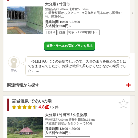
大分県 / 竹田市
豊後荻駅1.40km
滝水駅5.09km
JR豊後荻駅からタクシーで5分九州道熊本ICから国道57
号、県道64…
営業時間 10:00～22:00
入浴料金 600円～
日帰り
宿泊
格安（1,000円以下）
楽天トラベルの宿泊プランを見る
今日はあいにくの曇空でしたので、久住の山々を眺めることは
できませんでしたが、お湯は新鮮で柔らかくなかなかの泉質でし
た。 …
匿名
関連情報から探す
宮城温泉 であいの湯
お気に入
りに追加
4.8点
/ 5 件
大分県 / 竹田市 / 久住温泉
豊後荻駅7.40km
豊後竹田駅8.35km
JR豊後竹田駅からタクシーで20分
営業時間 13:00～20:00
入浴料金 500円～