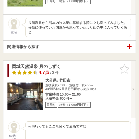
日帰り
格安（1,000円以下）
長湯温泉から熊本内牧温泉に移動する際に立ち寄ってみました。
移動に使っていた国道から思っていたより山の中に入っていく感
じ…
匿名
関連情報から探す
岡城天然温泉 月のしずく
お気に入
りに追加
4.7点
/ 3 件
大分県 / 竹田市
豊後荻駅9.38km
豊後竹田駅706m
JR豊肥本線豊後竹田駅から徒歩10分
営業時間 10:00～21:00
入浴料金 600円～
日帰り
格安（1,000円以下）
何時行ってもここち良くて最高です😊
50代～