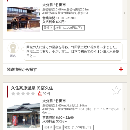
大分県 / 竹田市
豊後荻駅10.08km
豊後竹田駅203m
JR豊肥本線豊後竹田駅から徒歩2分
営業時間 11:00～21:00
入浴料金 600円～
日帰り
格安（1,000円以下）
岡城の人に近くの温泉を尋ね、竹田駅に近い花水月へ来ました。
内湯は二つ有り、小さい方は、日本で初めてのイオン還元水を使
用と…
匿名
関連情報から探す
久住高原温泉 民宿久住
お気に入
りに追加
-点
/ 0 件
大分県 / 竹田市
豊後荻駅11.65km
滝水駅11.24km
JR豊肥線・豊後竹田駅車で30分（車） 日田インターから9
0分 …
営業時間 6:00～22:00
入浴料金 300円～
日帰り
宿泊
格安（1,000円以下）