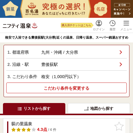
購入済チケットはこちら
ログイン
履歴
メニュー
格安で入浴できる豊後荻駅(大分県)近くの温泉、日帰り温泉、スーパー銭湯おすすめ
1. 都道府県
九州・沖縄 / 大分県
2. 沿線・駅
豊後荻駅
3. こだわり条件
格安（1,000円以下）
こだわり条件を変更する
リストから探す
地図から探す
荻の里温泉
お気に入
りに追加
4.3点
/ 4 件