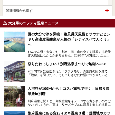
関連情報から探す
大分県のニフティ温泉ニュース
夏の大分で涼を満喫！絶景露天風呂とサウナとヒン
ヤリ高濃度炭酸泉が人気の「シティスパてんくう」
へ
おんせん県・大分でも、都市、海、山の全てを眺望する絶景
露天風呂はなかなかありません。2026年7月3日にリニュー
アルして、うみサウナ、やまサウナを新設した「シティスパ
てんくう(CITY SPA てんくう)」は、なんとJR大分駅直結と
祭りだわっしょい！別府温泉まつりで地獄へGO!
いう利便性の高さ！
2017年2月に放送された「ブラタモリ」の別府の回を見て
地上80mという圧倒的な開放感が魅力。温泉、ロウリュサウ
「地獄」を巡りたい、そして好きなだけ湯につかりたいと切
ナ、そしてひんやりとした約27度の高濃度炭酸泉で交互浴
実に思った私に朗報。
してととのえば、まさに気分は天空の極楽、ここはこの夏ぜ
ひとも訪れたい都市の避暑地です！
2017年3月31日～4月3日、大分県別府市で「別府八湯温泉
入浴料が100円から！コスパ重視で行く、日帰り温
まつり」が開催されます。その期間は嬉しいことに100以上
併設の「JR九州ホテル ブラッサム大分」に泊まって、この
の共同浴場がなんと無料開放されるんです！普段から入浴料
泉旅in別府
「シティスパてんくう」をたっぷり満喫してきたのでレポー
が100円と安いのに、いいんですかタダにしちゃって!?
トします。夏向けの大分駅徒歩圏の周辺観光スポットやクー
しかも4/2には「東京ディズニーリゾートスペシャルパレー
別府温泉と聞くと、高級旅館をイメージする方が多いのでは
ルダウンできるスイーツ情報と併せてお楽しみください！
ド」も行われます。つまり別府に行けば「地獄」も「ミッキ
ないでしょうか。実は、リーズナブルに温泉を楽しめる日帰
ーマウス」も拝める稀有なイベントですよ、これは行くしか
り温泉施設も充実しているエリアなんです。今回は、日帰り
───
ない！
で楽しめる「大分県の別府温泉」に注目してみました。
提供元：大分県【PR】
別府温泉にある変わりダネ温泉３選！遊園地やカフ