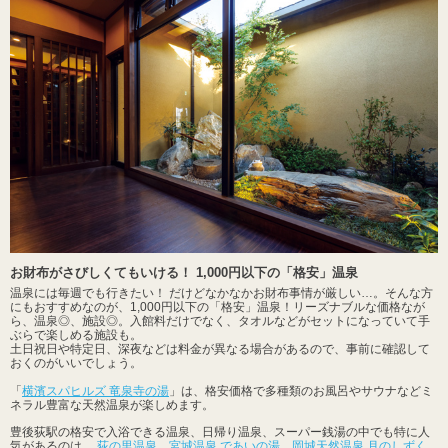
お財布がさびしくてもいける！ 1,000円以下の「格安」温泉
温泉には毎週でも行きたい！ だけどなかなかお財布事情が厳しい…。そんな方
にもおすすめなのが、1,000円以下の「格安」温泉！リーズナブルな価格なが
ら、温泉◎、施設◎。入館料だけでなく、タオルなどがセットになっていて手
ぶらで楽しめる施設も。
土日祝日や特定日、深夜などは料金が異なる場合があるので、事前に確認して
おくのがいいでしょう。
「
横濱スパヒルズ 竜泉寺の湯
」は、格安価格で多種類のお風呂やサウナなどミ
ネラル豊富な天然温泉が楽しめます。
豊後荻駅の格安で入浴できる温泉、日帰り温泉、スーパー銭湯の中でも特に人
気があるのは、
荻の里温泉
、
宮城温泉 であいの湯
、
岡城天然温泉 月のしずく