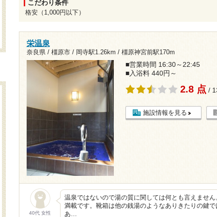
こだわり条件
格安（1,000円以下）
栄温泉
奈良県 / 橿原市 /
岡寺駅1.26km
/
橿原神宮前駅170m
■営業時間 16:30～22:45
■入浴料 440円～
2.8 点
/ 
施設情報を見る
温泉ではないので湯の質に関しては何とも言えません
満載です。靴箱は他の銭湯のようなありきたりの鍵で
40代 女性
あ…