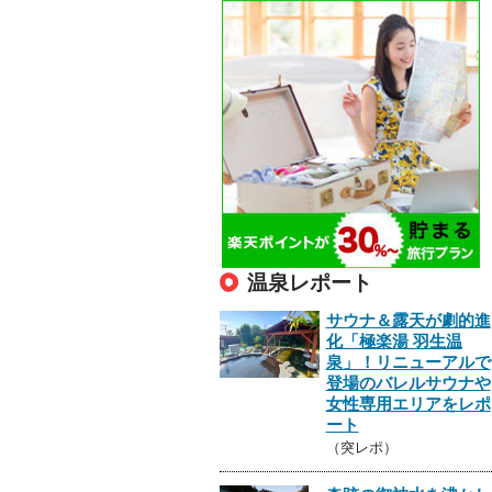
温泉レポート
サウナ＆露天が劇的進
化「極楽湯 羽生温
泉」！リニューアルで
登場のバレルサウナや
女性専用エリアをレポ
ート
（突レポ）