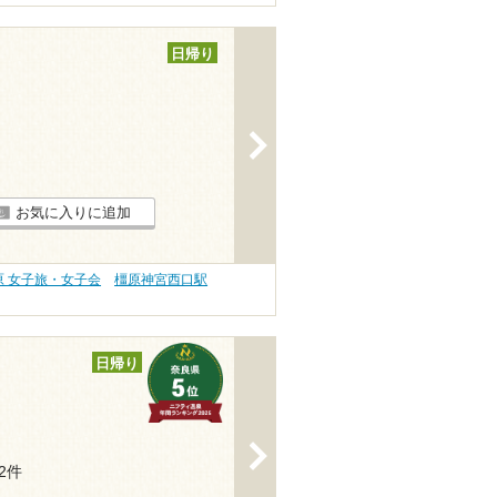
日帰り
>
お気に入りに追加
原 女子旅・女子会
橿原神宮西口駅
日帰り
>
82件