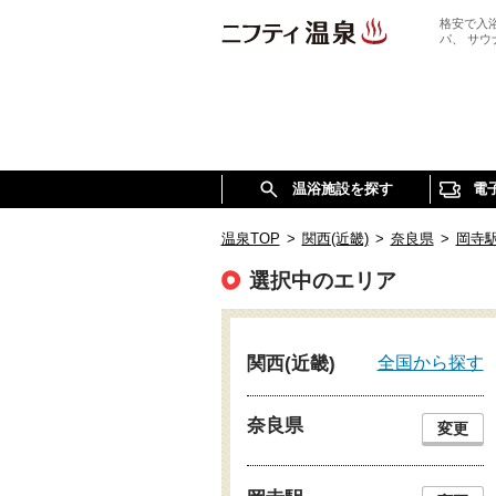
格安で入
パ、 サ
温浴施設を探す
電
温泉TOP
>
関西(近畿)
>
奈良県
>
岡寺
選択中のエリア
全国から探す
関西(近畿)
奈良県
変更