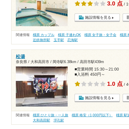
3.0 点
/ 
施設情報を見る
関連情報
橿原 カップル
橿原 子連れOK
橿原 女子旅・女子会
橿原 
近鉄御所駅
玉手駅
忍海駅
松湯
奈良県 / 大和高田市 /
岡寺駅6.38km
/
高田市駅439m
■営業時間 15:30～21:00
■入浴料 450円～
1.0 点
/ 
施設情報を見る
関連情報
橿原 ひとり旅・一人旅
橿原 格安（1,000円以下）
橿原 駅
大和高田駅
浮孔駅