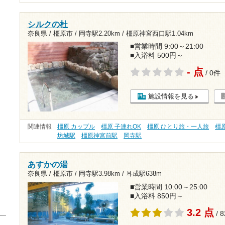
シルクの杜
奈良県 / 橿原市 /
岡寺駅2.20km
/
橿原神宮西口駅1.04km
■営業時間 9:00～21:00
■入浴料 500円～
- 点
/ 0件
施設情報を見る
関連情報
橿原 カップル
橿原 子連れOK
橿原 ひとり旅・一人旅
橿
坊城駅
橿原神宮前駅
岡寺駅
あすかの湯
奈良県 / 橿原市 /
岡寺駅3.98km
/
耳成駅638m
■営業時間 10:00～25:00
■入浴料 850円～
3.2 点
/ 