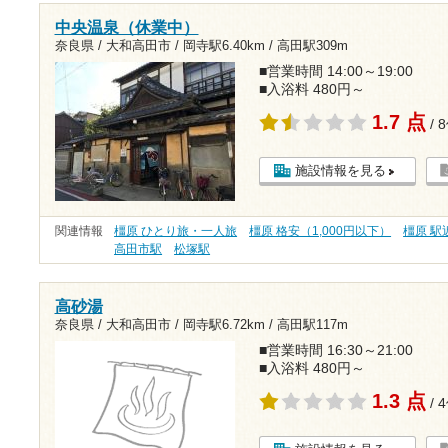
中央温泉（休業中）
奈良県 / 大和高田市 /
岡寺駅6.40km
/
高田駅309m
■営業時間 14:00～19:00
■入浴料 480円～
1.7 点
/ 
施設情報を見る
関連情報
橿原 ひとり旅・一人旅
橿原 格安（1,000円以下）
橿原 駅
高田市駅
松塚駅
高砂湯
奈良県 / 大和高田市 /
岡寺駅6.72km
/
高田駅117m
■営業時間 16:30～21:00
■入浴料 480円～
1.3 点
/ 