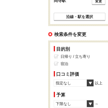
岡寺駅
変更
沿線・駅を選択
検索条件を変更
目的別
日帰り / 立ち寄り
宿泊
口コミ評価
指定なし
以上
予算
下限なし
～