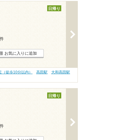
日帰り
>
8件
お気に入りに追加
近（徒歩10分以内）
高田駅
大和高田駅
日帰り
>
4件