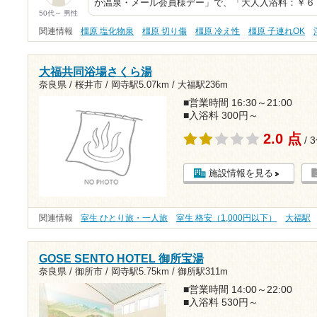
か温泉・メール会員様デー」で、「大人入浴料：￥６
50代～ 男性
関連情報
橿原 塩化物泉
橿原 切り傷
橿原 冷え性
橿原 子連れOK
大福共同浴場さくら湯
奈良県 / 桜井市 /
岡寺駅5.07km
/
大福駅236m
■営業時間 16:30～21:00
■入浴料 300円～
2.0 点
/ 
施設情報を見る
関連情報
室生 ひとり旅・一人旅
室生 格安（1,000円以下）
大福駅
GOSE SENTO HOTEL 御所宝湯
奈良県 / 御所市 /
岡寺駅5.75km
/
御所駅311m
■営業時間 14:00～22:00
■入浴料 530円～