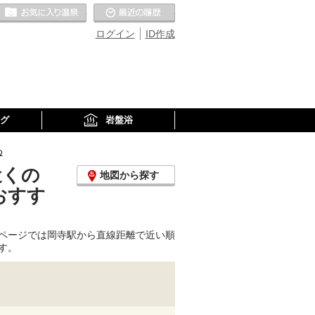
お気に入りの温泉
最近の履歴
ログイン
ID作成
グ
岩盤浴
め
近くの
地図から探す
おすす
ページでは岡寺駅から直線距離で近い順
す。