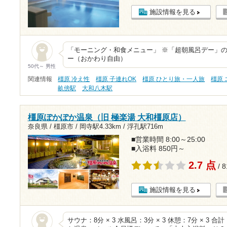
施設情報を見る
「モーニング・和食メニュー」 ※「超朝風呂デー」の
ー（おかわり自由）
50代～ 男性
関連情報
橿原 冷え性
橿原 子連れOK
橿原 ひとり旅・一人旅
橿原
畝傍駅
大和八木駅
橿原ぽかぽか温泉（旧 極楽湯 大和橿原店）
奈良県 / 橿原市 /
岡寺駅4.33km
/
浮孔駅716m
■営業時間 8:00～25:00
■入浴料 850円～
2.7 点
/ 
施設情報を見る
サウナ：8分 × 3 水風呂：3分 × 3 休憩：7分 × 3