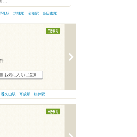
０…
浮孔駅
坊城駅
金橋駅
高田市駅
日帰り
>
3件
お気に入りに追加
香久山駅
耳成駅
桜井駅
日帰り
>