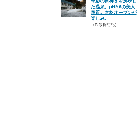
奇跡の御神水を沸かし
た温泉。pH9.6の美人
泉質。本格オープンが
楽しみ。
（温泉探訪記）