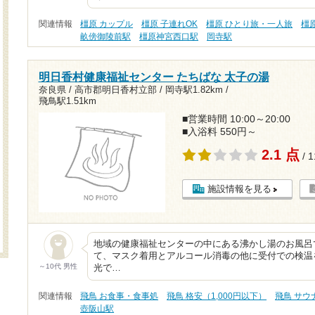
関連情報
橿原 カップル
橿原 子連れOK
橿原 ひとり旅・一人旅
橿
畝傍御陵前駅
橿原神宮西口駅
岡寺駅
明日香村健康福祉センター たちばな 太子の湯
奈良県 / 高市郡明日香村立部 /
岡寺駅1.82km
/
飛鳥駅1.51km
■営業時間 10:00～20:00
■入浴料 550円～
2.1 点
/ 
施設情報を見る
地域の健康福祉センターの中にある沸かし湯のお風呂
て、マスク着用とアルコール消毒の他に受付での検温
～10代 男性
光で…
関連情報
飛鳥 お食事・食事処
飛鳥 格安（1,000円以下）
飛鳥 サウ
壺阪山駅