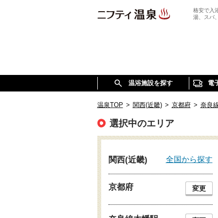
格安で入
湯、スパ
温浴施設を探す
電
温泉TOP
>
関西(近畿)
>
京都府
>
奈良
選択中のエリア
全国から探す
関西(近畿)
京都府
変更