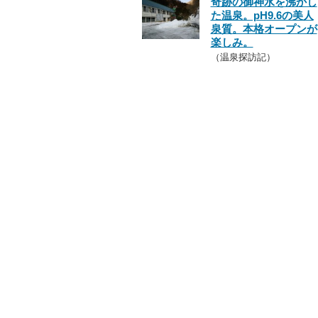
奇跡の御神水を沸かし
た温泉。pH9.6の美人
泉質。本格オープンが
楽しみ。
（温泉探訪記）