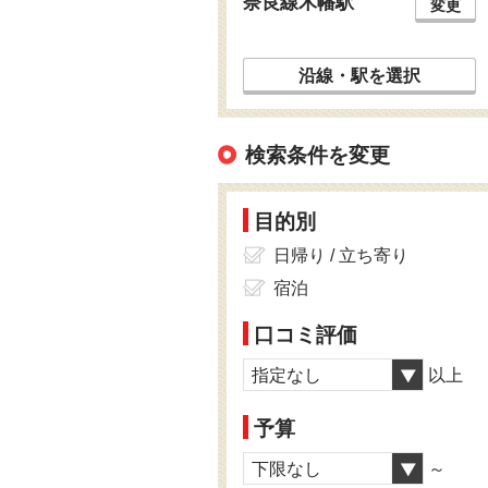
奈良線木幡駅
変更
沿線・駅を選択
検索条件を変更
目的別
日帰り / 立ち寄り
宿泊
口コミ評価
指定なし
以上
予算
下限なし
～