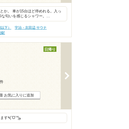
すとか。 車が15台ほど停めれる。入っ
和な匂いを感じるシャワー。…
円以下）
宇治・京田辺 サウナ
治駅
日帰り
>
9件
お気に入りに追加
清潔で大きくて気持ちよく入浴できましまた。 また来ます٩(ˊᗜˋ*)و