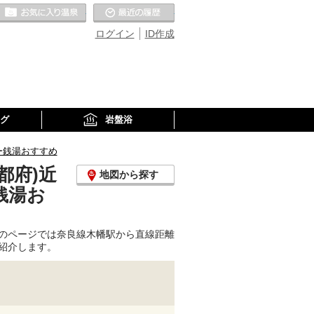
お気に入りの温泉
最近の履歴
ログイン
ID作成
グ
岩盤浴
ー銭湯おすすめ
都府)近
地図から探す
銭湯お
のページでは奈良線木幡駅から直線距離
紹介します。