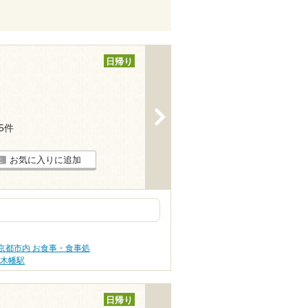
日帰り
>
15件
お気に入りに追加
京都市内 お食事・食事処
木幡駅
日帰り