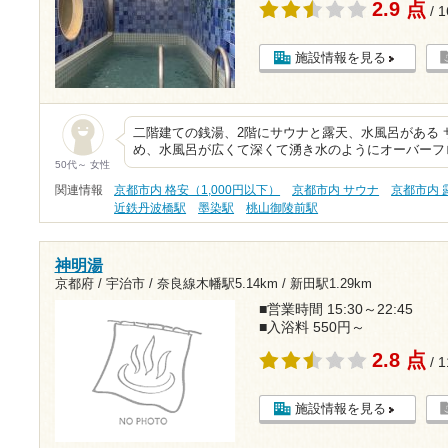
2.9 点
/ 
施設情報を見る
二階建ての銭湯、2階にサウナと露天、水風呂がある 
め、水風呂が広くて深くて湧き水のようにオーバーフ
50代～ 女性
関連情報
京都市内 格安（1,000円以下）
京都市内 サウナ
京都市内 
近鉄丹波橋駅
墨染駅
桃山御陵前駅
神明湯
京都府 / 宇治市 /
奈良線木幡駅5.14km
/
新田駅1.29km
■営業時間 15:30～22:45
■入浴料 550円～
2.8 点
/ 
施設情報を見る