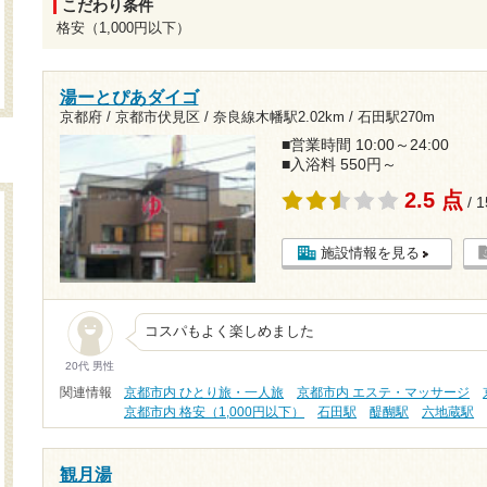
こだわり条件
格安（1,000円以下）
湯ーとぴあダイゴ
京都府 / 京都市伏見区 /
奈良線木幡駅2.02km
/
石田駅270m
■営業時間 10:00～24:00
■入浴料 550円～
2.5 点
/ 
施設情報を見る
コスパもよく楽しめました
20代 男性
関連情報
京都市内 ひとり旅・一人旅
京都市内 エステ・マッサージ
京都市内 格安（1,000円以下）
石田駅
醍醐駅
六地蔵駅
観月湯