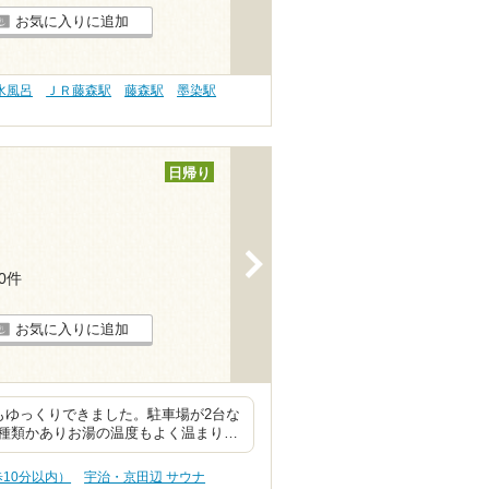
お気に入りに追加
水風呂
ＪＲ藤森駅
藤森駅
墨染駅
日帰り
>
10件
お気に入りに追加
もゆっくりできました。駐車場が2台な
種類かありお湯の温度もよく温まり…
10分以内）
宇治・京田辺 サウナ