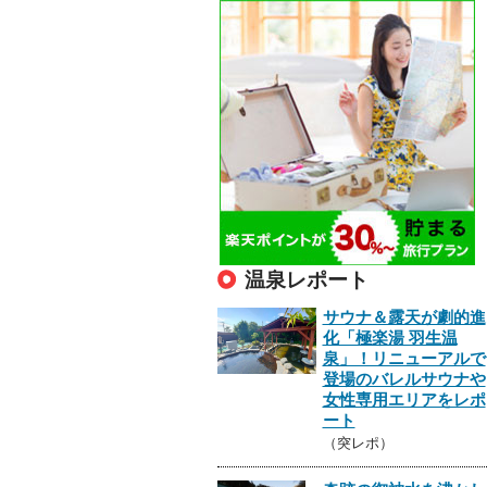
温泉レポート
サウナ＆露天が劇的進
化「極楽湯 羽生温
泉」！リニューアルで
登場のバレルサウナや
女性専用エリアをレポ
ート
（突レポ）