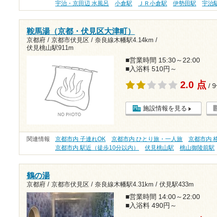
宇治・京田辺 水風呂
小倉駅
ＪＲ小倉駅
伊勢田駅
宇治
鞍馬湯（京都・伏見区大津町）
京都府 / 京都市伏見区 /
奈良線木幡駅4.14km
/
伏見桃山駅911m
■営業時間 15:30～22:00
■入浴料 510円～
2.0 点
/ 
施設情報を見る
関連情報
京都市内 子連れOK
京都市内 ひとり旅・一人旅
京都市内 格
京都市内 駅近（徒歩10分以内）
伏見桃山駅
桃山御陵前駅
鶴の湯
京都府 / 京都市伏見区 /
奈良線木幡駅4.31km
/
伏見駅433m
■営業時間 14:00～22:00
■入浴料 490円～