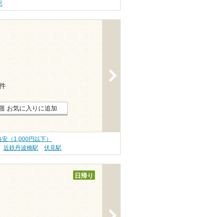
駅
>
9件
お気に入りに追加
安（1,000円以下）
近鉄丹波橋駅
伏見駅
日帰り
>