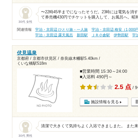
〜22時45半までになったそうだ。23時には電気を消
て券売機430円でチケットを購入して、お風呂へ。昭
30代 女性
関連情報
宇治・京田辺 ひとり旅・一人旅
宇治・京田辺 格安（1,000
宇治・京田辺 露天風呂
新田駅
ＪＲ小倉駅
伊勢田駅
宇
伏見温泉
京都府 / 京都市伏見区 /
奈良線木幡駅5.40km
/
くいな橋駅518m
■営業時間 15:30～24:00
■入浴料 490円～
2.5 点
/ 
施設情報を見る
30代 男性