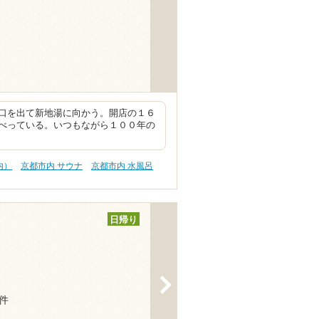
口を出て新地湯に向かう。開店の１６
べっている。いつもながら１００年の
内）
京都市内 サウナ
京都市内 水風呂
日帰り
>
5件