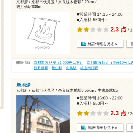
京都府 / 京都市伏見区 /
奈良線木幡駅2.29km
/
観月橋駅608m
■営業時間 14:15～24:00
■入浴料 550円～
2.3 点
/ 
施設情報を見る
関連情報
京都市内 格安（1,000円以下）
京都市内 駅近（徒歩10分以
観月橋駅
桃山駅
向島駅
桃山南口駅
新地湯
京都府 / 京都市伏見区 /
奈良線木幡駅3.56km
/
中書島駅83m
■営業時間 16:00～22:00
■入浴料 550円～
2.3 点
/ 
施設情報を見る