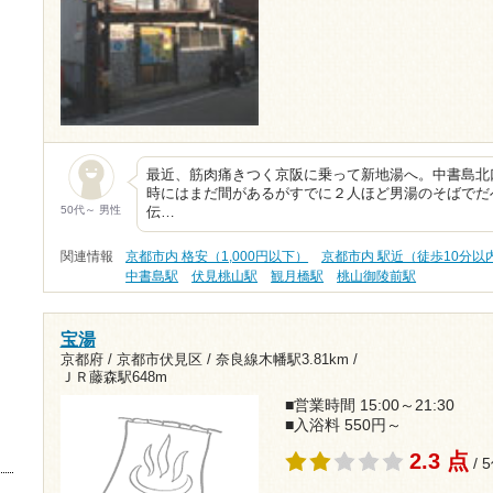
最近、筋肉痛きつく京阪に乗って新地湯へ。中書島北
時にはまだ間があるがすでに２人ほど男湯のそばでだ
50代～ 男性
伝…
関連情報
京都市内 格安（1,000円以下）
京都市内 駅近（徒歩10分以
中書島駅
伏見桃山駅
観月橋駅
桃山御陵前駅
宝湯
京都府 / 京都市伏見区 /
奈良線木幡駅3.81km
/
ＪＲ藤森駅648m
■営業時間 15:00～21:30
■入浴料 550円～
2.3 点
/ 