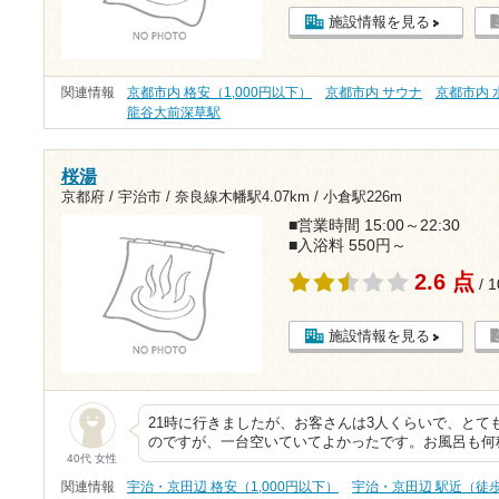
施設情報を見る
関連情報
京都市内 格安（1,000円以下）
京都市内 サウナ
京都市内 
龍谷大前深草駅
桜湯
京都府 / 宇治市 /
奈良線木幡駅4.07km
/
小倉駅226m
■営業時間 15:00～22:30
■入浴料 550円～
2.6 点
/ 
施設情報を見る
21時に行きましたが、お客さんは3人くらいで、とて
のですが、一台空いていてよかったです。お風呂も何
40代 女性
関連情報
宇治・京田辺 格安（1,000円以下）
宇治・京田辺 駅近（徒歩