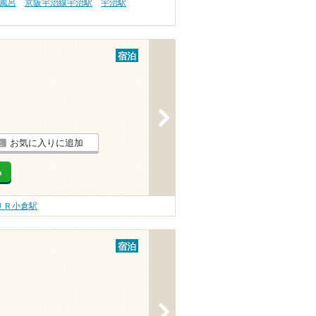
天風呂
京阪宇治線宇治駅
宇治駅
宿泊
>
お気に入りに追加
る
ＪＲ小倉駅
宿泊
>