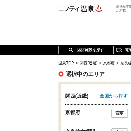
奈良線木
が満載
温浴施設を探す
電
温泉TOP
>
関西(近畿)
>
京都府
>
奈良
選択中のエリア
全国から探す
関西(近畿)
京都府
変更