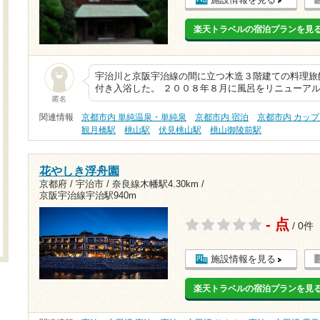
楽天トラベルの宿泊プランを見
宇治川と京阪宇治線の間に立つ木造３階建ての料理旅
付き入浴した。 ２００８年８月に風呂をリニューアル
匿名
関連情報
京都市内 単純温泉・単純泉
京都市内 宿泊
京都市内 カッ
観月橋駅
桃山駅
伏見桃山駅
桃山御陵前駅
花やしき浮舟園
京都府 / 宇治市 /
奈良線木幡駅4.30km
/
京阪宇治線宇治駅940m
- 点
/ 0件
施設情報を見る
楽天トラベルの宿泊プランを見