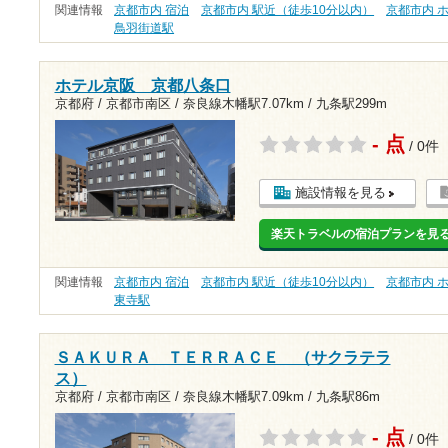
関連情報
京都市内 宿泊
京都市内 駅近（徒歩10分以内）
京都市内 
鳥羽街道駅
ホテル京阪 京都八条口
京都府 / 京都市南区 /
奈良線木幡駅7.07km
/
九条駅299m
- 点
/ 0件
施設情報を見る
楽天トラベルの宿泊プランを見
関連情報
京都市内 宿泊
京都市内 駅近（徒歩10分以内）
京都市内 
東寺駅
ＳＡＫＵＲＡ ＴＥＲＲＡＣＥ （サクラテラ
ス）
京都府 / 京都市南区 /
奈良線木幡駅7.09km
/
九条駅86m
- 点
/ 0件