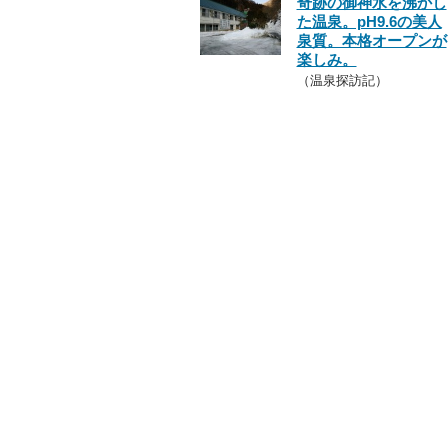
奇跡の御神水を沸かし
た温泉。pH9.6の美人
泉質。本格オープンが
楽しみ。
（温泉探訪記）