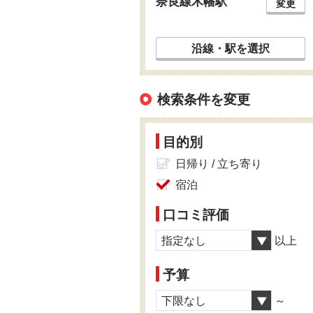
奈良線木幡駅
変更
沿線・駅を選択
検索条件を変更
目的別
日帰り / 立ち寄り
宿泊
口コミ評価
指定なし
以上
予算
下限なし
～