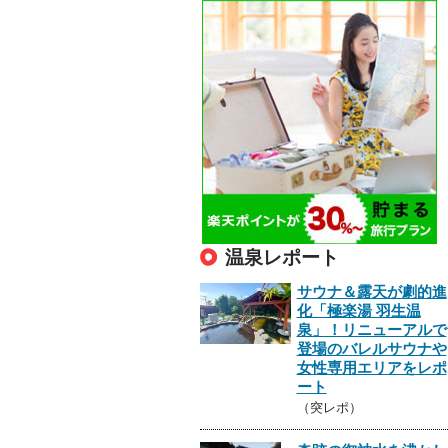
温泉レポート
サウナ＆露天が劇的進
化「極楽湯 羽生温
泉」！リニューアルで
登場のバレルサウナや
女性専用エリアをレポ
ート
（突レポ）