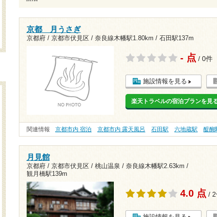
京都 月うさぎ
京都府 / 京都市伏見区 /
奈良線木幡駅1.80km
/
石田駅137m
- 点
/ 0件
施設情報を見る
楽天トラベルの宿泊プランを見
関連情報
京都市内 宿泊
京都市内 露天風呂
石田駅
六地蔵駅
醍醐
月見館
京都府 / 京都市伏見区 / 桃山温泉 /
奈良線木幡駅2.63km
/
観月橋駅139m
4.0 点
/ 
施設情報を見る