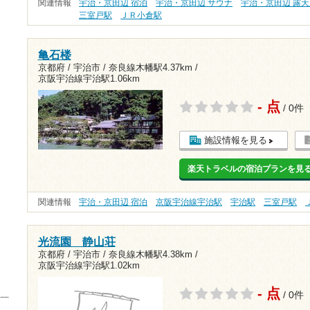
関連情報
宇治・京田辺 宿泊
宇治・京田辺 サウナ
宇治・京田辺 露
三室戸駅
ＪＲ小倉駅
亀石楼
京都府 / 宇治市 /
奈良線木幡駅4.37km
/
京阪宇治線宇治駅1.06km
- 点
/ 0件
施設情報を見る
楽天トラベルの宿泊プランを見
関連情報
宇治・京田辺 宿泊
京阪宇治線宇治駅
宇治駅
三室戸駅
光流園 静山荘
京都府 / 宇治市 /
奈良線木幡駅4.38km
/
京阪宇治線宇治駅1.02km
- 点
/ 0件