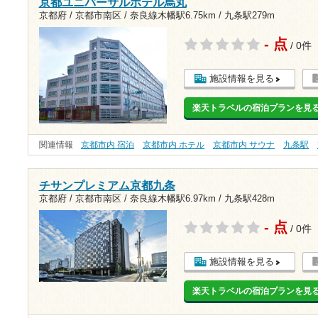
京都ユニバーサルホテル烏丸
京都府 / 京都市南区 /
奈良線木幡駅6.75km
/
九条駅279m
- 点
/ 0件
施設情報を見る
楽天トラベルの宿泊プランを見
関連情報
京都市内 宿泊
京都市内 ホテル
京都市内 サウナ
九条駅
チサンプレミアム京都九条
京都府 / 京都市南区 /
奈良線木幡駅6.97km
/
九条駅428m
- 点
/ 0件
施設情報を見る
楽天トラベルの宿泊プランを見