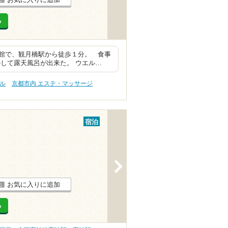
る
館で、観月橋駅から徒歩１分。 食事
して露天風呂が出来た。 ウエル…
プル
京都市内 エステ・マッサージ
宿泊
>
お気に入りに追加
る