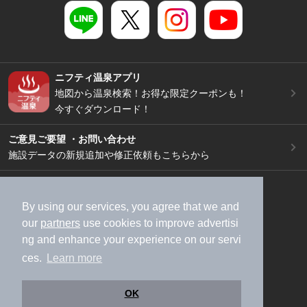
ニフティ温泉アプリ
地図から温泉検索！お得な限定クーポンも！
今すぐダウンロード！
ご意見ご要望 ・お問い合わせ
施設データの新規追加や修正依頼もこちらから
スマートフォン
/
PC
加盟店募集（資料請求）
広告出稿のご案内
By using our services, you agree that we and
our
partners
use cookies to improve advertisi
利用規約
ライフスタイルMEMBERS+規約
ng and enhance your experience on our servi
特定商取引法に基づく表記
ヘルプ
採用情報
ces.
Learn more
運営会社
個人情報保護ポリシー
©NIFTY Lifestyle Co., Ltd.
OK