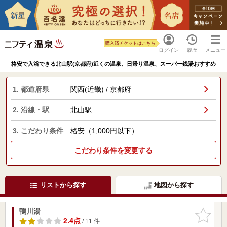
購入済チケットはこちら
ログイン
履歴
メニュー
格安で入浴できる北山駅(京都府)近くの温泉、日帰り温泉、スーパー銭湯おすすめ
1. 都道府県
関西(近畿) / 京都府
2. 沿線・駅
北山駅
3. こだわり条件
格安（1,000円以下）
こだわり条件を変更する
リストから探す
地図から探す
鴨川湯
お気に入
りに追加
2.4点
/ 11 件