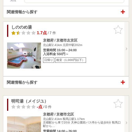
男性
関連情報から探す
しののめ湯
お気に入
りに追加
1.7点
/ 7 件
京都府 / 京都市左京区
北山駅2.41km
元田中駅202m
営業時間 15:00～24:00
入浴料金 550円～
日帰り
格安（1,000円以下）
関連情報から探す
明司湯（メイジユ）
お気に入
りに追加
-点
/ 0 件
京都府 / 京都市北区
北山駅2.41km
鞍馬口駅1.17km
京都駅から車で20分 天神公園前バス停から徒歩8分 鞍馬口
駅から…
営業時間 14:00～26:00