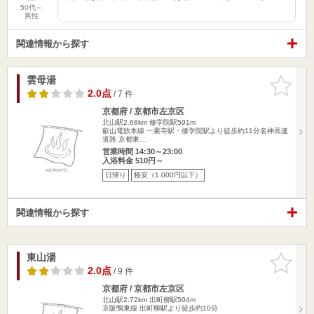
50代～
男性
関連情報から探す
雲母湯
お気に入
りに追加
2.0点
/ 7 件
京都府 / 京都市左京区
北山駅2.68km
修学院駅591m
叡山電鉄本線 一乗寺駅・修学院駅より徒歩約11分名神高速
道路 京都東…
営業時間 14:30～23:00
入浴料金 510円～
日帰り
格安（1,000円以下）
関連情報から探す
東山湯
お気に入
りに追加
2.0点
/ 9 件
京都府 / 京都市左京区
北山駅2.72km
出町柳駅504m
京阪鴨東線 出町柳駅より徒歩約10分