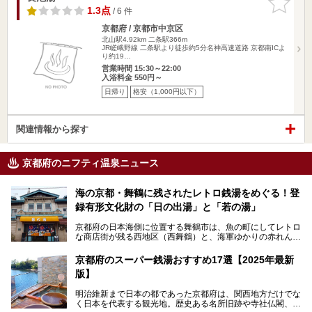
りに追加
1.3点
/ 6 件
京都府 / 京都市中京区
北山駅4.92km
二条駅366m
JR嵯峨野線 二条駅より徒歩約5分名神高速道路 京都南ICよ
り約19…
営業時間 15:30～22:00
入浴料金 550円～
日帰り
格安（1,000円以下）
関連情報から探す
京都府のニフティ温泉ニュース
海の京都・舞鶴に残されたレトロ銭湯をめぐる！登
録有形文化財の「日の出湯」と「若の湯」
京都府の日本海側に位置する舞鶴市は、魚の町にしてレトロ
な商店街が残る西地区（西舞鶴）と、海軍ゆかりの赤れんが
パークや海上自衛隊施設のある東地区（東舞鶴）に分けられ
ます。今回案内するのは西地区に今も残る2軒の銭湯「日の
京都府のスーパー銭湯おすすめ17選【2025年最新
出湯」と「若の湯」。いずれも国の登録有形文化財に指定さ
版】
れた歴史ある建物でありながら、今も現役のお風呂屋さんで
す。
明治維新まで日本の都であった京都府は、関西地方だけでな
く日本を代表する観光地。歴史ある名所旧跡や寺社仏閣、そ
漁師町や商店街で働く人々を支えてきたこの2軒の銭湯とと