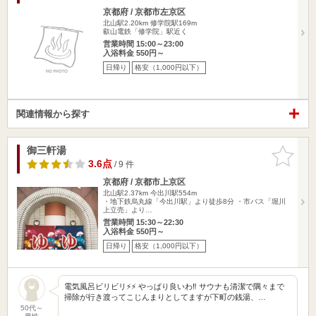
京都府 / 京都市左京区
北山駅2.20km
修学院駅169m
叡山電鉄「修学院」駅近く
営業時間 15:00～23:00
入浴料金 550円～
日帰り
格安（1,000円以下）
関連情報から探す
御三軒湯
お気に入
りに追加
3.6点
/ 9 件
京都府 / 京都市上京区
北山駅2.37km
今出川駅554m
・地下鉄烏丸線「今出川駅」より徒歩8分 ・市バス「堀川
上立売」より…
営業時間 15:30～22:30
入浴料金 550円～
日帰り
格安（1,000円以下）
電気風呂ビリビリ⚡️⚡️ やっぱり良いわ‼️ サウナも清潔で隅々まで
掃除が行き渡ってこじんまりとしてますが下町の銭湯、…
50代～