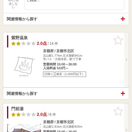
40代 指
定しな
い
関連情報から探す
紫野温泉
お気に入
りに追加
2.0点
/ 14 件
京都府 / 京都市北区
北山駅1.77km
北大路駅961m
市バス「大徳寺前」駅で下車
営業時間 15:00～26:00
入浴料金 510円～
日帰り
格安（1,000円以下）
関連情報から探す
門前湯
お気に入
りに追加
2.0点
/ 6 件
京都府 / 京都市北区
北山駅1.81km
北大路駅926m
営業時間 15:00～26:00