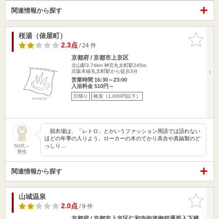
関連情報から探す
桜湯（俵屋町）
お気に入
りに追加
2.3点
/ 24 件
京都府 / 京都市上京区
北山駅3.74km
神宮丸太町駅245m
京阪本線丸太町駅から徒歩3分
営業時間 16:30～23:00
入浴料金 510円～
日帰り
格安（1,000円以下）
脱衣場は、「レトロ」とかいうファッション用語では語れない
ほどの年季の入りよう。ローカーの木のてかり具合や真鍮製のど
っしり…
50代～
男性
関連情報から探す
山城温泉
お気に入
りに追加
2.0点
/ 9 件
京都府 / 京都市上京区仁和寺街道御前通西入下横