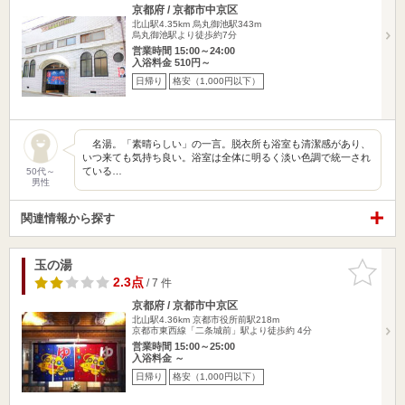
京都府 / 京都市中京区
北山駅4.35km
烏丸御池駅343m
烏丸御池駅より徒歩約7分
営業時間 15:00～24:00
入浴料金 510円～
日帰り
格安（1,000円以下）
名湯。「素晴らしい」の一言。脱衣所も浴室も清潔感があり、
いつ来ても気持ち良い。浴室は全体に明るく淡い色調で統一され
ている…
50代～
男性
関連情報から探す
玉の湯
お気に入
りに追加
2.3点
/ 7 件
京都府 / 京都市中京区
北山駅4.36km
京都市役所前駅218m
京都市東西線「二条城前」駅より徒歩約 4分
営業時間 15:00～25:00
入浴料金 ～
日帰り
格安（1,000円以下）