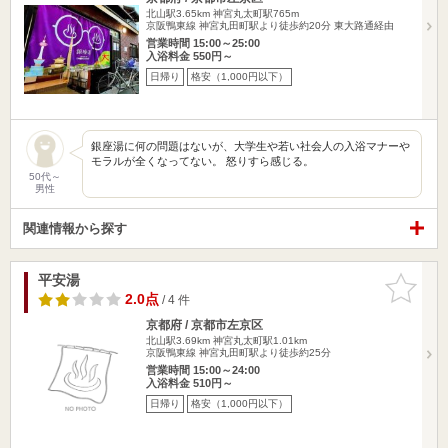
北山駅3.65km
神宮丸太町駅765m
京阪鴨東線 神宮丸田町駅より徒歩約20分 東大路通経由
営業時間 15:00～25:00
入浴料金 550円～
日帰り
格安（1,000円以下）
銀座湯に何の問題はないが、大学生や若い社会人の入浴マナーや
モラルが全くなってない。 怒りすら感じる。
50代～
男性
関連情報から探す
平安湯
お気に入
りに追加
2.0点
/ 4 件
京都府 / 京都市左京区
北山駅3.69km
神宮丸太町駅1.01km
京阪鴨東線 神宮丸田町駅より徒歩約25分
営業時間 15:00～24:00
入浴料金 510円～
日帰り
格安（1,000円以下）