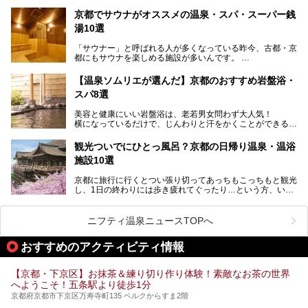
して古都ならではの文化が魅力です。
もに、立ち寄りたい舞鶴の観光スポットや温浴施設を紹介し
ます。
京都でサウナがオススメの温泉・スパ・スーパー銭
今回は、そんな京都府で2025年現在おすすめのスーパー銭
湯10選
湯を紹介します。
───
有名な観光名所のすぐ近くにある日帰り入浴施設から、山間
提供元：京都府舞鶴市【PR】
「サウナー」と呼ばれる人が多くなっている昨今、古都・京
部でレジャー気分を満喫できる温泉施設まで、好みのスーパ
この記事は京都府舞鶴市のPR記事です。
都にもサウナを楽しめる施設が多いんです。
ー銭湯を探してみてくださいね。
自分の好きなサウナを探すのもいいですが、さまざまなサウ
【温泉ソムリエが選んだ】京都のおすすめ岩盤浴・
ナを体感してみたいですよね。
スパ8選
今回は京都府の中心や郊外、温泉地にある施設など、サウナ
美容と健康にいい岩盤浴は、老若男女問わず大人気！
のある温浴施設を紹介します。
横になっているだけで、じんわりと汗をかくことができるの
で、簡単にデトックスができますよ♪
ぜひ参考にして、京都府の方や、観光に出かけた時などにサ
ウナを楽しみましょう！
観光ついでにひとっ風呂？京都の日帰り温泉・温浴
地元の方はもちろん、旅先としても人気の京都。
施設10選
観光のついでに岩盤浴のある温泉に浸かってリフレッシュす
るのも良さそうですね！
京都に旅行に行くとつい張り切ってあっちもこっちもと観光
し、1日の終わりには歩き疲れてぐったり…という方、いま
今回は京都にある岩盤浴のある施設をピックアップしてご紹
せんか？（私です）
介します！
そんな疲れた身体には温泉です！京都には、市内にも郊外に
も素晴らしい温泉がたくさんあります。そこで、日帰り利用
ニフティ温泉ニュースTOPへ
できるおすすめの温泉・温浴施設をまとめてみました。
おすすめのアクティビティ情報
【京都・下京区】お抹茶＆練り切り作り体験！素敵なお茶の世界
へようこそ！五条駅より徒歩1分
京都府京都市下京区万寿寺町135 ベルクからすま2階