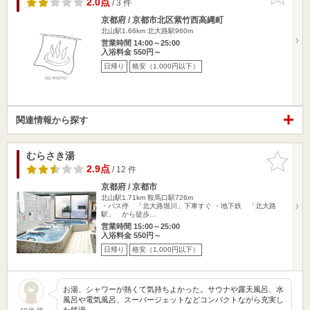
2.0点
/ 3 件
京都府 / 京都市北区紫竹西高縄町
北山駅1.66km
北大路駅960m
営業時間 14:00～25:00
入浴料金 550円～
日帰り
格安（1,000円以下）
関連情報から探す
むらさき湯
お気に入
りに追加
2.9点
/ 12 件
京都府 / 京都市
北山駅1.71km
鞍馬口駅726m
・バス停 「北大路堀川」下車すぐ ・地下鉄 「北大路
駅」 から徒歩…
営業時間 15:00～25:00
入浴料金 550円～
日帰り
格安（1,000円以下）
お湯、シャワーが熱くて気持ちよかった。サウナや露天風呂、水
風呂や電気風呂、スーパージェットなどコンパクトながら充実し
た銭湯…