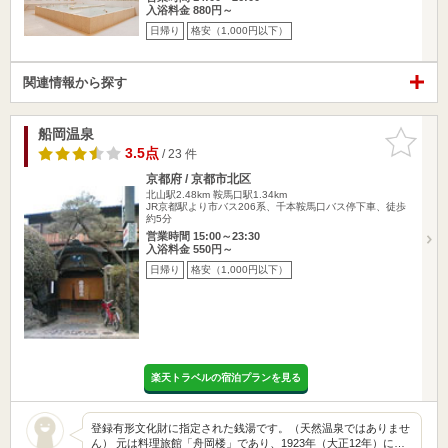
入浴料金 880円～
日帰り
格安（1,000円以下）
関連情報から探す
船岡温泉
お気に入
りに追加
3.5点
/ 23 件
京都府 / 京都市北区
北山駅2.48km
鞍馬口駅1.34km
JR京都駅より市バス206系、千本鞍馬口バス停下車、徒歩
約5分
営業時間 15:00～23:30
入浴料金 550円～
日帰り
格安（1,000円以下）
楽天トラベルの宿泊プランを見る
登録有形文化財に指定された銭湯です。（天然温泉ではありませ
ん） 元は料理旅館「舟岡楼」であり、1923年（大正12年）に…