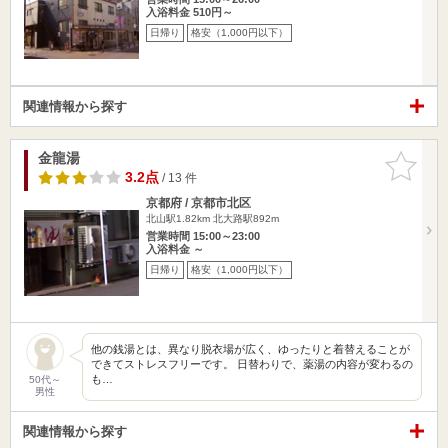
入浴料金 510円～
日帰り
格安（1,000円以下）
関連情報から探す
金龍湯
お気に入
りに追加
3.2点
/ 13 件
京都府 / 京都市北区
北山駅1.82km
北大路駅892m
営業時間 15:00～23:00
入浴料金 ～
日帰り
格安（1,000円以下）
他の銭湯とは、異なり脱衣場が広く、ゆったりと着替えることが
できてストレスフリーです。 日替わりで、薬湯の内容が変わるの
も…
50代～
男性
関連情報から探す