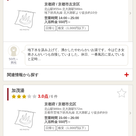
京都府 / 京都市左京区
北山駅855m
北大路駅589m
地下鉄烏丸線 北大路駅より徒歩約10分
営業時間 14:00～25:00
入浴料金 550円～
日帰り
格安（1,000円以下）
地下水を汲み上げて、沸かしたやわらかいお湯です。今は亡き女
将さんがいつも自慢していました。休日、一番風呂に並んでいる
と定時…
50代～
男性
関連情報から探す
加茂湯
お気に入
りに追加
3.0点
/ 6 件
京都府 / 京都市北区
北山駅989m
北大路駅572m
京都市営地下鉄烏丸線 北大路駅より徒歩約9分
営業時間 15:00～26:00
入浴料金 550円～
日帰り
格安（1,000円以下）