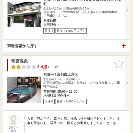
町
北山駅4.10km
北野白梅町駅499m
京福電鉄…「北野白梅町駅」より徒歩7分／JR山陰本線…
「円町駅」より…
営業時間
入浴料金 ～
日帰り
格安（1,000円以下）
関連情報から探す
龍宮温泉
お気に入
りに追加
2.4点
/ 11 件
京都府 / 京都市上京区
北山駅4.20km
二条駅666m
地下鉄東西線 二条駅より徒歩15、または京都市バス 丸田
町停留所より…
営業時間 15:00～23:00
入浴料金 550円～
日帰り
格安（1,000円以下）
大変、満足です。 部屋も広く掃除も行き届いておりました。 食
事も量も味も、満足です。 両親とお邪魔しましたが、とても…
50代～
男性