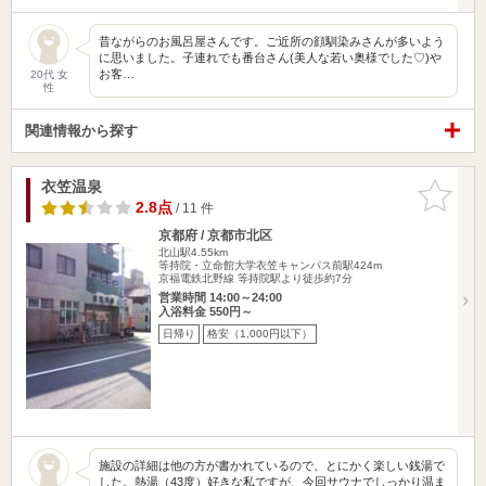
昔ながらのお風呂屋さんです。ご近所の顔馴染みさんが多いよう
に思いました。子連れでも番台さん(美人な若い奥様でした♡)や
お客…
20代 女
性
関連情報から探す
衣笠温泉
お気に入
りに追加
2.8点
/ 11 件
京都府 / 京都市北区
北山駅4.55km
等持院・立命館大学衣笠キャンパス前駅424m
京福電鉄北野線 等持院駅より徒歩約7分
営業時間 14:00～24:00
入浴料金 550円～
日帰り
格安（1,000円以下）
施設の詳細は他の方が書かれているので、とにかく楽しい銭湯で
した。熱湯（43度）好きな私ですが、今回サウナでしっかり温ま