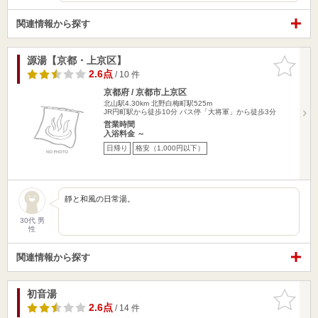
関連情報から探す
源湯【京都・上京区】
お気に入
りに追加
2.6点
/ 10 件
京都府 / 京都市上京区
北山駅4.30km
北野白梅町駅525m
JR円町駅から徒歩10分 バス停「大将軍」から徒歩3分
営業時間
入浴料金 ～
日帰り
格安（1,000円以下）
靜と和風の日常湯。
30代 男
性
関連情報から探す
初音湯
お気に入
りに追加
2.6点
/ 14 件