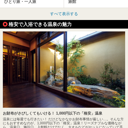
ひとり旅・一人旅
旅館
すべて表示する
格安で入浴できる温泉の魅力
お財布がさびしくてもいける！ 1,000円以下の「格安」温泉
温泉には毎週でも行きたい！ だけどなかなかお財布事情が厳しい…。そんな方
にもおすすめなのが、1,000円以下の「格安」温泉！リーズナブルな価格なが
ら、温泉◎、施設◎。入館料だけでなく、タオルなどがセットになっていて手