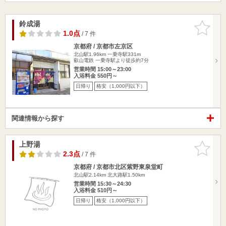
鈴成湯
お気に入
りに追加
1.0点
/ 7 件
京都府 / 京都市左京区
北山駅1.96km
一乗寺駅331m
叡山電鉄 一乗寺駅より徒歩約7分
営業時間 15:00～23:00
入浴料金 550円～
日帰り
格安（1,000円以下）
関連情報から探す
上野湯
お気に入
りに追加
2.3点
/ 7 件
京都府 / 京都市北区紫野東泉堂町
北山駅2.14km
北大路駅1.50km
営業時間 15:30～24:30
入浴料金 510円～
日帰り
格安（1,000円以下）