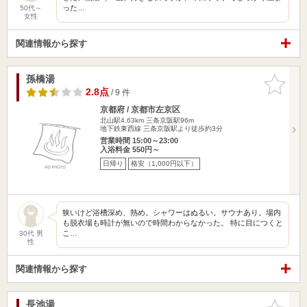
った…
50代～
女性
関連情報から探す
孫橋湯
お気に入
りに追加
2.8点
/ 9 件
京都府 / 京都市左京区
北山駅4.63km
三条京阪駅96m
地下鉄東西線 三条京阪駅より徒歩約3分
営業時間 15:00～23:00
入浴料金 550円～
日帰り
格安（1,000円以下）
狭いけど浴槽深め、熱め。シャワーはぬるい。サウナあり。場内
も脱衣場も時計が無いので時間わからなかった。 特に目につくと
こ…
30代 男
性
関連情報から探す
長池湯
お気に入