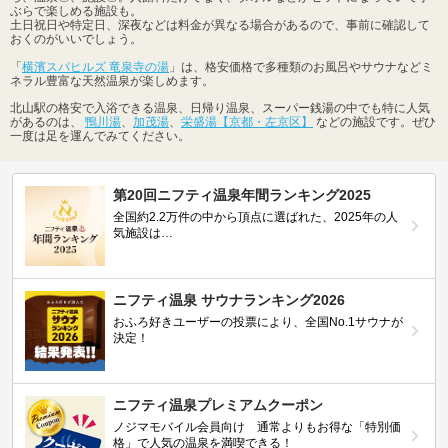
ぶらで楽しめる施設も。
土日祝日や特定日、深夜などは料金が異なる場合があるので、事前に確認して
おくのがいいでしょう。
「
横濱スパヒルズ 竜泉寺の湯
」は、格安価格で多種類のお風呂やサウナなどミ
ネラル豊富な天然温泉が楽しめます。
北山駅の格安で入浴できる温泉、日帰り温泉、スーパー銭湯の中でも特に人気
があるのは、
鴨川湯
、
加茂湯
、
栄盛湯【京都・左京区】
などの施設です。ぜひ
一度は足を運んでみてください。
第20回ニフティ温泉年間ランキング2025
全国約2.2万件の中から頂点に選ばれた、2025年の人
気施設は…
ニフティ温泉 サウナランキング2026
おふろ好きユーザーの投票により、全国No.1サウナが
決定！
ニフティ温泉プレミアムクーポン
ノジマモバイル会員向け 通常よりもお得な「特別価
格」で人気の温泉を満喫できる！