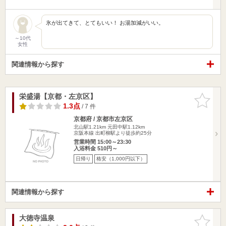
氷が出てきて、とてもいい！ お湯加減がいい。
～10代
女性
関連情報から探す
栄盛湯【京都・左京区】
お気に入
りに追加
1.3点
/ 7 件
京都府 / 京都市左京区
北山駅1.21km
元田中駅1.12km
京阪本線 出町柳駅より徒歩約25分
営業時間 15:00～23:30
入浴料金 510円～
日帰り
格安（1,000円以下）
関連情報から探す
大徳寺温泉
お気に入
りに追加