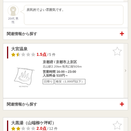
庶民的でよい雰囲気です。
20代 男
性
関連情報から探す
大宮温泉
お気に入
りに追加
1.5点
/ 5 件
京都府 / 京都市上京区
北山駅2.20km
鞍馬口駅926m
営業時間 16:00～23:00
入浴料金 510円～
日帰り
格安（1,000円以下）
関連情報から探す
大黒湯（山端柳ケ坪町）
お気に入
りに追加
2.0点
/ 12 件