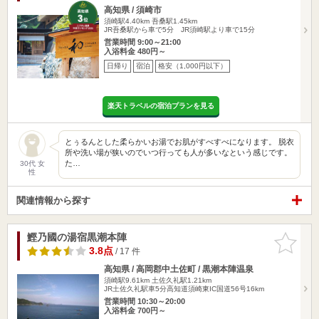
高知県 / 須崎市
須崎駅4.40km
吾桑駅1.45km
JR吾桑駅から車で5分 JR須崎駅より車で15分
営業時間 9:00～21:00
入浴料金 480円～
日帰り
宿泊
格安（1,000円以下）
楽天トラベルの宿泊プランを見る
とぅるんとした柔らかいお湯でお肌がすべすべになります。 脱衣
所や洗い場が狭いのでいつ行っても人が多いなという感じです。
た…
30代 女
性
関連情報から探す
鰹乃國の湯宿黒潮本陣
お気に入
りに追加
3.8点
/ 17 件
高知県 / 高岡郡中土佐町 / 黒潮本陣温泉
須崎駅9.61km
土佐久礼駅1.21km
JR土佐久礼駅車5分高知道須崎東IC国道56号16km
営業時間 10:30～20:00
入浴料金 700円～