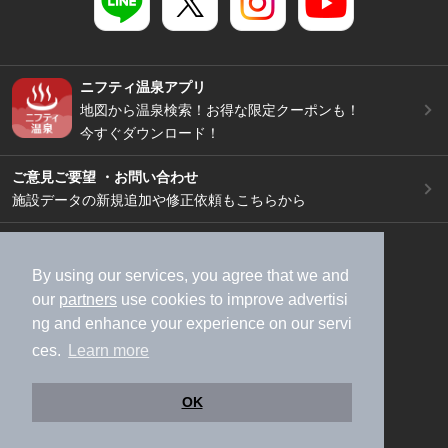
ニフティ温泉アプリ
地図から温泉検索！お得な限定クーポンも！
今すぐダウンロード！
ご意見ご要望 ・お問い合わせ
施設データの新規追加や修正依頼もこちらから
スマートフォン
/
PC
加盟店募集（資料請求）
広告出稿のご案内
By using our services, you agree that we and
our
partners
use cookies to improve advertisi
利用規約
ライフスタイルMEMBERS+規約
ng and enhance your experience on our servi
特定商取引法に基づく表記
ヘルプ
採用情報
ces.
Learn more
運営会社
個人情報保護ポリシー
©NIFTY Lifestyle Co., Ltd.
OK