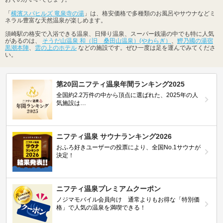
「
横濱スパヒルズ 竜泉寺の湯
」は、格安価格で多種類のお風呂やサウナなどミ
ネラル豊富な天然温泉が楽しめます。
須崎駅の格安で入浴できる温泉、日帰り温泉、スーパー銭湯の中でも特に人気
があるのは、
そうだ山温泉 和（旧 桑田山温泉）(やわらぎ）
、
鰹乃國の湯宿
黒潮本陣
、
雲の上のホテル
などの施設です。ぜひ一度は足を運んでみてくださ
い。
第20回ニフティ温泉年間ランキング2025
全国約2.2万件の中から頂点に選ばれた、2025年の人
気施設は…
ニフティ温泉 サウナランキング2026
おふろ好きユーザーの投票により、全国No.1サウナが
決定！
ニフティ温泉プレミアムクーポン
ノジマモバイル会員向け 通常よりもお得な「特別価
格」で人気の温泉を満喫できる！