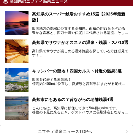
高知県のニフティ温泉ニュース
高知県のスーパー銭湯おすすめ15選【2025年最新
版】
四国地方の南端に位置する高知県。面積の約83％を占める
豊かな森林と、四万十川や仁淀川に代表される清流、そして
青く輝く太平洋に面して約700㎞もの海岸線が続く、自然の
魅力がぎゅっと詰まった県です。
高知県でサウナがオススメの温泉・銭湯・スパ10選
高知県はまた、カツオのたたきをはじめとする海産物や清流
で育つ川魚、大皿にごちそうがどっさり盛られた皿鉢料理、
高知県でサウナが楽しめる温浴施設を探している方は必見で
柚子などの柑橘類、地酒といったグルメが充実していること
す！
でも知られます。ここでは、温泉とあわせて自然の景観やグ
この記事では、高知県内でおすすめするサウナを詳しく紹介
ルメも満喫できる、高知県でおすすめのスーパー銭湯をご紹
します。
介します。
高知市内から、大自然に囲まれたサウナまで厳選してます。
キャンパーの聖地！四国カルスト付近の温泉3選
ぜひこれを読んで高知のサウナ探しの参考してくださいね！
四国を代表する避暑地！
標高約1400mに位置し、愛媛県と高知県にまたがる尾根沿
いに広がる「四国カルスト」。
夏はキャンパーでにぎわい、街明かりもほぼなく満点の星空
高知市にもあるの？昔ながらの老舗銭湯4選
が見れる場所。
そんな街から外れた景色のとってもいい場所なんですが、日
こんにちは、高知県に移住してきて5年目のaimiです。
帰り温泉（お風呂）がありません。
移住の下見に来るとき、ゲストハウスに長期滞在しながら観
中でもライターおすすめの３つの温泉をご紹介します。
光していたのですが。
そのときにお世話になったのが高知市内にある銭湯。
テントを張ってから温泉に向かうのもいいですが、場所取り
高知市というと、高知県の人口の半分が集まっているにぎや
などが問題なければ、温泉に入ってから向かうことをオスス
かなイメージがある方も多いかと思いますが、昔ながらの老
メします。
ニフティ温泉ニュースTOPへ
舗銭湯がけっこうな数あるのですよ。