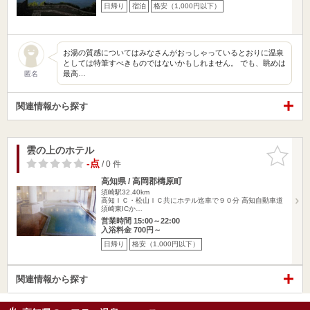
日帰り
宿泊
格安（1,000円以下）
お湯の質感についてはみなさんがおっしゃっているとおりに温泉
としては特筆すべきものではないかもしれません。 でも、眺めは
最高…
匿名
関連情報から探す
雲の上のホテル
お気に入
りに追加
-点
/ 0 件
高知県 / 高岡郡檮原町
須崎駅32.40km
高知ＩＣ・松山ＩＣ共にホテル迄車で９０分 高知自動車道
須崎東ICか…
営業時間 15:00～22:00
入浴料金 700円～
日帰り
格安（1,000円以下）
関連情報から探す