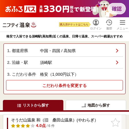
購入済チケットはこちら
ログイン
履歴
メニュー
格安で入浴できる須崎駅(高知県)近くの温泉、日帰り温泉、スーパー銭湯おすすめ
1. 都道府県
中国・四国 / 高知県
2. 沿線・駅
須崎駅
3. こだわり条件
格安（1,000円以下）
こだわり条件を変更する
リストから探す
地図から探す
そうだ山温泉 和（旧 桑田山温泉）(やわらぎ）
お気に入
りに追加
4.0点
/ 6 件