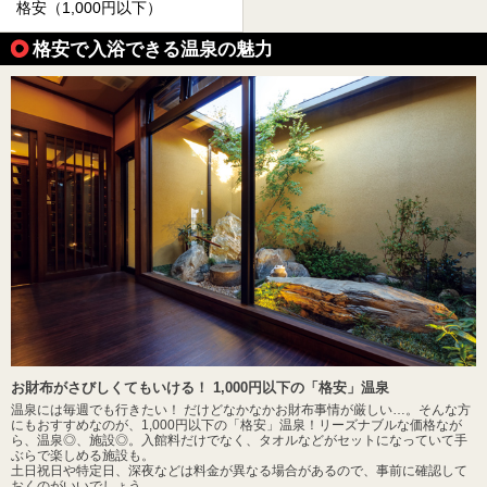
格安（1,000円以下）
格安で入浴できる温泉の魅力
お財布がさびしくてもいける！ 1,000円以下の「格安」温泉
温泉には毎週でも行きたい！ だけどなかなかお財布事情が厳しい…。そんな方
にもおすすめなのが、1,000円以下の「格安」温泉！リーズナブルな価格なが
ら、温泉◎、施設◎。入館料だけでなく、タオルなどがセットになっていて手
ぶらで楽しめる施設も。
土日祝日や特定日、深夜などは料金が異なる場合があるので、事前に確認して
おくのがいいでしょう。