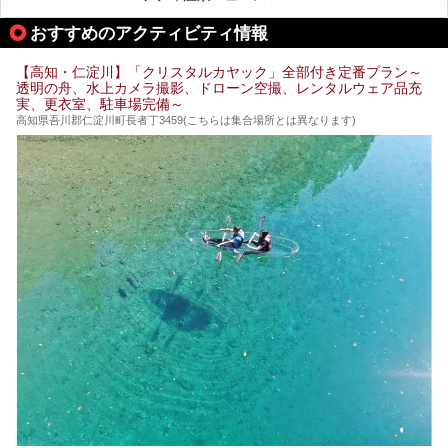
なぜなら最寄り温泉でも車で４０分、山を降りていかねばな
りませんからね…！！
規模は小さいながら、元気に営業中なので観光がてら訪問し
おすすめのアクティビティ情報
てみてはいかがでしょう？
もしくは、翌日キャンプ帰りに立ち寄るのもおすすめです。
JR高知駅から近いものもあるので、公共交通オンリー派もO
Kですよ♪
【高知・仁淀川】「クリスタルカヤック」全部付き定番プラン～
それでは見ていきましょう。
透明の舟、水上カメラ撮影、ドローン空撮、レンタルウェア品充
それではチェックしてきましょう♪
実、更衣室、駐車場完備～
高知県吾川郡仁淀川町長者丁3459(こちらは集合場所とは異なります)