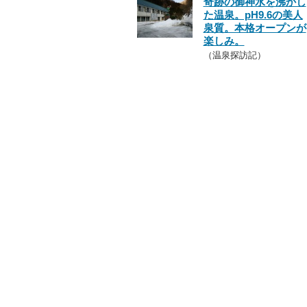
奇跡の御神水を沸かし
た温泉。pH9.6の美人
泉質。本格オープンが
楽しみ。
（温泉探訪記）