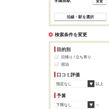
学園前駅
変更
沿線・駅を選択
検索条件を変更
目的別
日帰り / 立ち寄り
宿泊
口コミ評価
指定なし
以上
予算
下限なし
～