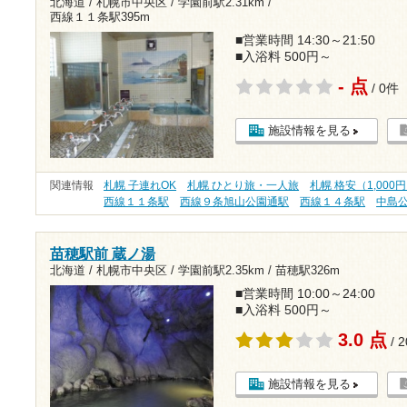
北海道 / 札幌市中央区 /
学園前駅2.31km
/
西線１１条駅395m
■営業時間 14:30～21:50
■入浴料 500円～
- 点
/ 0件
施設情報を見る
関連情報
札幌 子連れOK
札幌 ひとり旅・一人旅
札幌 格安（1,000
西線１１条駅
西線９条旭山公園通駅
西線１４条駅
中島
苗穂駅前 蔵ノ湯
北海道 / 札幌市中央区 /
学園前駅2.35km
/
苗穂駅326m
■営業時間 10:00～24:00
■入浴料 500円～
3.0 点
/ 
施設情報を見る