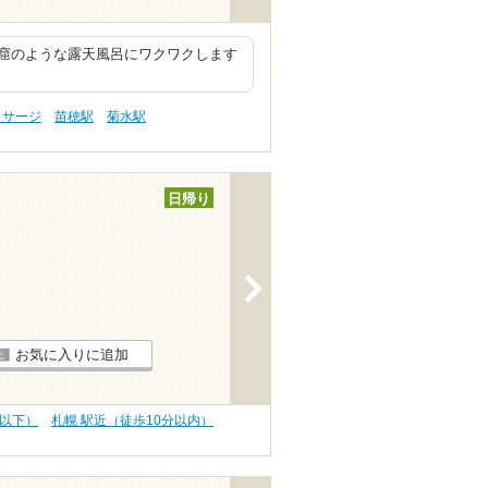
窟のような露天風呂にワクワクします
ッサージ
苗穂駅
菊水駅
日帰り
>
お気に入りに追加
円以下）
札幌 駅近（徒歩10分以内）