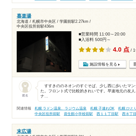
喜楽湯
北海道 / 札幌市中央区 /
学園前駅2.27km
/
中央区役所前駅436m
■営業時間 11:00～20:00
■入浴料 500円～
4.0 点
/ 
施設情報を見る
すすきののネオンのすぐそば、少し西に歩いたマン
た。フロント式で比較的きれいです。早速地元の友人
匿名
ナ…
関連情報
札幌 ラドン温泉、ラジウム温泉
札幌 子連れOK
札幌 ひと
中央区役所前駅
資生館小学校前駅
西１１丁目駅
西８丁
末広湯