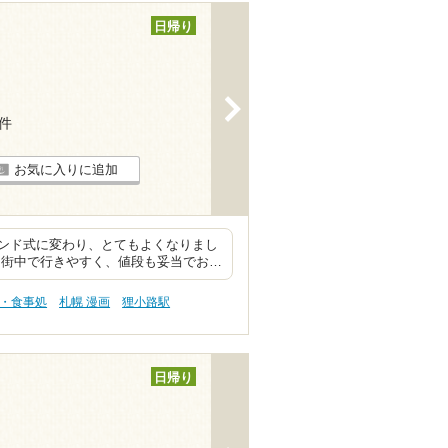
日帰り
>
2件
お気に入りに追加
ンド式に変わり、とてもよくなりまし
 街中で行きやすく、値段も妥当でお…
事・食事処
札幌 漫画
狸小路駅
日帰り