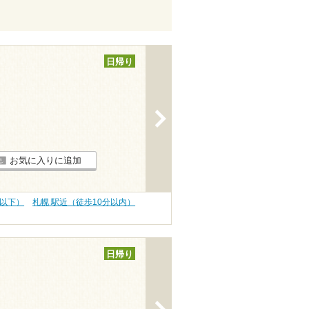
日帰り
>
お気に入りに追加
円以下）
札幌 駅近（徒歩10分以内）
日帰り
>