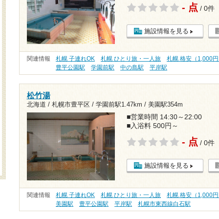
- 点
/ 0件
施設情報を見る
関連情報
札幌 子連れOK
札幌 ひとり旅・一人旅
札幌 格安（1,000
豊平公園駅
学園前駅
中の島駅
平岸駅
松竹湯
北海道 / 札幌市豊平区 /
学園前駅1.47km
/
美園駅354m
■営業時間 14:30～22:00
■入浴料 500円～
- 点
/ 0件
施設情報を見る
関連情報
札幌 子連れOK
札幌 ひとり旅・一人旅
札幌 格安（1,000
美園駅
豊平公園駅
平岸駅
札幌市東西線白石駅