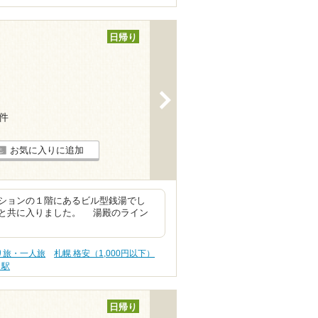
日帰り
>
1件
お気に入りに追加
ションの１階にあるビル型銭湯でし
と共に入りました。 湯殿のライン
り旅・一人旅
札幌 格安（1,000円以下）
目駅
日帰り