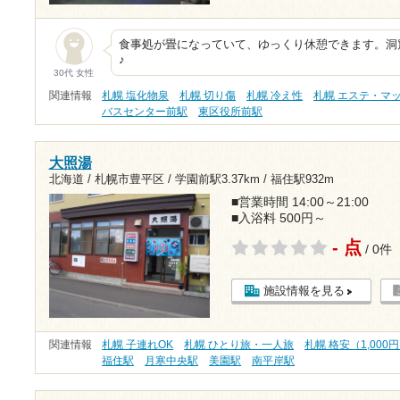
食事処が畳になっていて、ゆっくり休憩できます。洞
♪
30代 女性
関連情報
札幌 塩化物泉
札幌 切り傷
札幌 冷え性
札幌 エステ・マ
バスセンター前駅
東区役所前駅
大照湯
北海道 / 札幌市豊平区 /
学園前駅3.37km
/
福住駅932m
■営業時間 14:00～21:00
■入浴料 500円～
- 点
/ 0件
施設情報を見る
関連情報
札幌 子連れOK
札幌 ひとり旅・一人旅
札幌 格安（1,000
福住駅
月寒中央駅
美園駅
南平岸駅