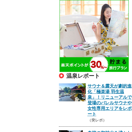
温泉レポート
サウナ＆露天が劇的進
化「極楽湯 羽生温
泉」！リニューアルで
登場のバレルサウナや
女性専用エリアをレポ
ート
（突レポ）