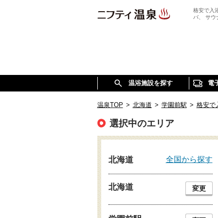
格安で入
パ、 サ
温浴施設を探す
電
温泉TOP
>
北海道
>
学園前駅
>
格安で
選択中のエリア
全国から探す
北海道
北海道
変更