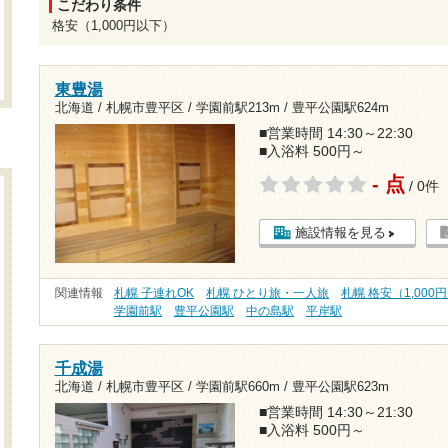
こだわり条件
格安（1,000円以下）
東豊湯
北海道 / 札幌市豊平区 /
学園前駅213m
/
豊平公園駅624m
■営業時間 14:30～22:30
■入浴料 500円～
- 点
/ 0件
施設情報を見る
関連情報
札幌 子連れOK
札幌 ひとり旅・一人旅
札幌 格安（1,000
学園前駅
豊平公園駅
中の島駅
平岸駅
千成湯
北海道 / 札幌市豊平区 /
学園前駅660m
/
豊平公園駅623m
■営業時間 14:30～21:30
■入浴料 500円～