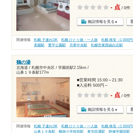
- 点
/ 0件
施設情報を見る
関連情報
札幌 子連れOK
札幌 ひとり旅・一人旅
札幌 格安（1,000
美園駅
豊平公園駅
月寒中央駅
札幌市東西線白石駅
鶴の湯
北海道 / 札幌市中央区 /
学園前駅2.15km
/
山鼻１９条駅177m
■営業時間 15:00～21:30
■入浴料 500円～
- 点
/ 0件
施設情報を見る
関連情報
札幌 子連れOK
札幌 ひとり旅・一人旅
札幌 格安（1,000
山鼻１９条駅
幌南小学校前駅
東屯田通駅
静修学園前駅