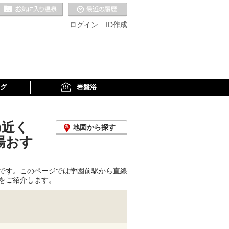
お気に入りの温泉
最近の履歴
ログイン
ID作成
グ
岩盤浴
)近く
地図から探す
湯おす
です。このページでは学園前駅から直線
をご紹介します。