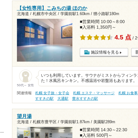
【女性専用】こみちの湯 ほのか
北海道 / 札幌市中央区 /
学園前駅1.60km
/
狸小路駅180m
■営業時間 10:00～8:00
■入浴料 1,350円～
4.5 点
/ 
施設情報を見る
いつも利用しています。サウナがミストからフィンラ
た！水風呂キンキン。不感温浴や岩盤浴もあります。
50代～ 女性
関連情報
札幌 女子旅・女子会
札幌 エステ・マッサージ
札幌 お食
すすきの駅
大通駅
豊水すすきの駅
望月湯
北海道 / 札幌市豊平区 /
学園前駅1.87km
/
美園駅289m
■営業時間 14:30～22:30
■入浴料 500円～