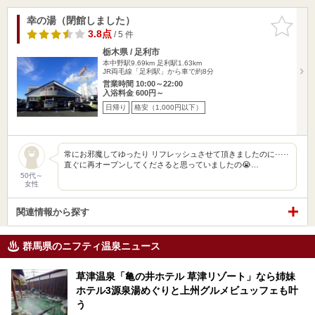
幸の湯（閉館しました）
お気に入
りに追加
3.8点
/ 5 件
栃木県 / 足利市
本中野駅9.69km
足利駅1.63km
JR両毛線「足利駅」から車で約8分
営業時間 10:00～22:00
入浴料金 600円～
日帰り
格安（1,000円以下）
常にお邪魔してゆったり リフレッシュさせて頂きましたのに·····
直ぐに再オープンしてくださると思っていましたの😭…
50代～
女性
関連情報から探す
群馬県のニフティ温泉ニュース
草津温泉「亀の井ホテル 草津リゾート」なら姉妹
ホテル3源泉湯めぐりと上州グルメビュッフェも叶
う