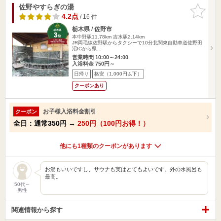
佐野やすらぎの湯
お気に入
りに追加
4.2点
/ 16 件
栃木県 / 佐野市
本中野駅11.78km
吉水駅2.14km
JR両毛線佐野駅からタクシーで10分北関東自動車道佐野田
沼ICから県…
営業時間 10:00～24:00
入浴料金 750円～
日帰り
格安（1,000円以下）
クーポンあり
お子様入浴料金割引
クーポン
全日：通常
350円
→
250円（100円お得！）
他にも1種類のクーポンがあります
お湯もいいですし、サウナも実はとてもよいです。外の水風呂も
最高。
50代～
男性
関連情報から探す