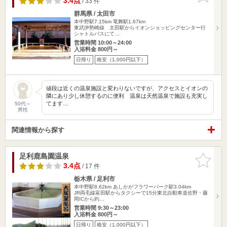
3.4点
/ 33 件
群馬県 / 太田市
本中野駅7.15km
竜舞駅1.67km
東武伊勢崎線 太田駅からイオンショッピングセンター行
シャトルバスにて…
営業時間 10:00～24:00
入浴料金 800円～
日帰り
格安（1,000円以下）
値段は近くの温泉施設と変わりないですが、アクセスとイオンの
隣にあり少し休憩するのに便利 温泉は天然温泉で施設も充実し
てます…
50代～
男性
関連情報から探す
足利鹿島園温泉
お気に入
りに追加
3.4点
/ 17 件
栃木県 / 足利市
本中野駅8.62km
あしかがフラワーパーク駅3.04km
JR両毛線富田駅からタクシーで15分東北自動車道佐野・藤
岡ICから約…
営業時間 9:30～23:00
入浴料金 800円～
日帰り
格安（1,000円以下）