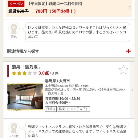
【平日限定】銭湯コース料金割引
クーポン
通常
830円
→
780円（50円お得！）
巨大な駐車場。巨大な建物コロナワールドこれはびっくりぶっ飛
びます。品の良い和風な感じのコロナの湯。来るまではパチンコ
屋の二…
匿名
関連情報から探す
源泉「湯乃庵」
お気に入
りに追加
3.0点
/ 3 件
群馬県 / 太田市
本中野駅9.54km
細谷駅1.65km
東部伊勢崎線より、南へ車で約15分。407号線を南に向い
「西矢島」交…
営業時間 10:00～22:30
入浴料金 500円～
日帰り
格安（1,000円以下）
野間フィットネスクラブに併設された温泉施設で、受付は野間フ
ィットネスクラブの建物側となっています。フィットネスと温泉
の両方…
～10代