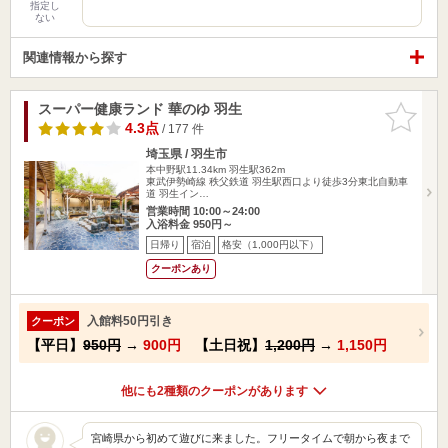
指定し
ない
関連情報から探す
スーパー健康ランド 華のゆ 羽生
お気に入
りに追加
4.3点
/ 177 件
埼玉県 / 羽生市
本中野駅11.34km
羽生駅362m
東武伊勢崎線 秩父鉄道 羽生駅西口より徒歩3分東北自動車
道 羽生イン…
営業時間 10:00～24:00
入浴料金 950円～
日帰り
宿泊
格安（1,000円以下）
クーポンあり
入館料50円引き
クーポン
【平日】
950円
→
900円
【土日祝】
1,200円
→
1,150円
他にも2種類のクーポンがあります
宮崎県から初めて遊びに来ました。フリータイムで朝から夜まで