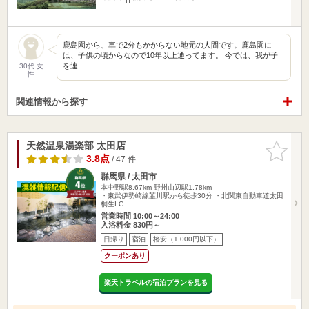
鹿島園から、車で2分もかからない地元の人間です。鹿島園に
は、子供の頃からなので10年以上通ってます。 今では、我が子
を連…
30代 女
性
関連情報から探す
天然温泉湯楽部 太田店
お気に入
りに追加
3.8点
/ 47 件
群馬県 / 太田市
本中野駅8.67km
野州山辺駅1.78km
・東武伊勢崎線韮川駅から徒歩30分 ・北関東自動車道太田
桐生I.C…
営業時間 10:00～24:00
入浴料金 830円～
日帰り
宿泊
格安（1,000円以下）
クーポンあり
楽天トラベルの宿泊プランを見る