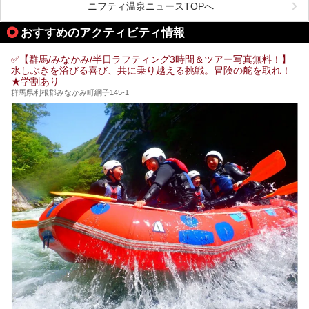
ニフティ温泉ニュースTOPへ
「中生館」は四万温泉最奥に位置し、秘境感漂う老舗宿。泉
質の良さ(特に美人湯効果)に定評があり、知る人ぞ知る穴場
おすすめのアクティビティ情報
的存在です。今回は筆者自ら宿泊し、自慢の温泉をはじめ食
事・客室・共有スペースなど、宿の全貌を徹底紹介します。
✅【群馬/みなかみ/半日ラフティング3時間＆ツアー写真無料！】
水しぶきを浴びる喜び、共に乗り越える挑戦。冒険の舵を取れ！
★学割あり
群馬県利根郡みなかみ町綱子145-1