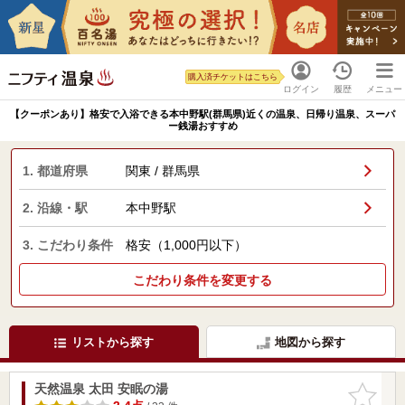
購入済チケットはこちら
ログイン
履歴
メニュー
【クーポンあり】格安で入浴できる本中野駅(群馬県)近くの温泉、日帰り温泉、スーパ
ー銭湯おすすめ
1. 都道府県
関東 / 群馬県
2. 沿線・駅
本中野駅
3. こだわり条件
格安（1,000円以下）
こだわり条件を変更する
リストから探す
地図から探す
天然温泉 太田 安眠の湯
お気に入
りに追加