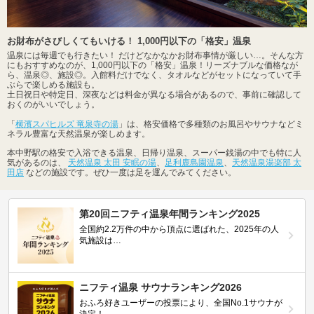
お財布がさびしくてもいける！ 1,000円以下の「格安」温泉
温泉には毎週でも行きたい！ だけどなかなかお財布事情が厳しい…。そんな方
にもおすすめなのが、1,000円以下の「格安」温泉！リーズナブルな価格なが
ら、温泉◎、施設◎。入館料だけでなく、タオルなどがセットになっていて手
ぶらで楽しめる施設も。
土日祝日や特定日、深夜などは料金が異なる場合があるので、事前に確認して
おくのがいいでしょう。
「
横濱スパヒルズ 竜泉寺の湯
」は、格安価格で多種類のお風呂やサウナなどミ
ネラル豊富な天然温泉が楽しめます。
本中野駅の格安で入浴できる温泉、日帰り温泉、スーパー銭湯の中でも特に人
気があるのは、
天然温泉 太田 安眠の湯
、
足利鹿島園温泉
、
天然温泉湯楽部 太
田店
などの施設です。ぜひ一度は足を運んでみてください。
第20回ニフティ温泉年間ランキング2025
全国約2.2万件の中から頂点に選ばれた、2025年の人
気施設は…
ニフティ温泉 サウナランキング2026
おふろ好きユーザーの投票により、全国No.1サウナが
決定！