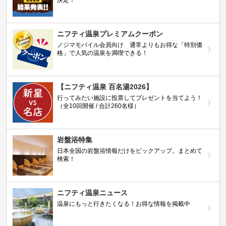
ニフティ温泉プレミアムクーポン
ノジマモバイル会員向け 通常よりもお得な「特別価
格」で人気の温泉を満喫できる！
【ニフティ温泉 百名湯2026】
行ってみたい施設に投票してプレゼントを当てよう！
（全10回開催 / 合計260名様）
岩盤浴特集
日本全国の岩盤浴情報だけをピックアップ。まとめて
検索！
ニフティ温泉ニュース
温泉にもっと行きたくなる！お得な情報を掲載中