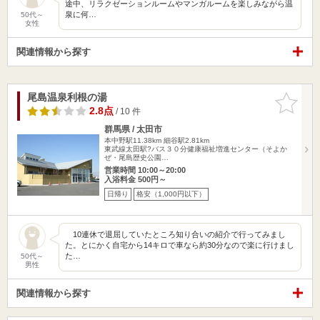
途中、リラクゼーションルームやマンガルームを楽しみながら温
泉に何…
50代～
女性
関連情報から探す
尾島温泉利根の湯
お気に入
りに追加
2.8点
/ 10 件
群馬県 / 太田市
本中野駅11.38km
細谷駅2.81km
東武線太田駅?バス３０分健康福祉増進センター（そよか
ぜ・尾島歴史公園…
営業時間 10:00～20:00
入浴料金 500円～
日帰り
格安（1,000円以下）
10連休で退屈していたところ知り合いの紹介で行ってみまし
た。とにかく自宅から14キロで車なら約30分なので楽に行けまし
た…
50代～
男性
関連情報から探す