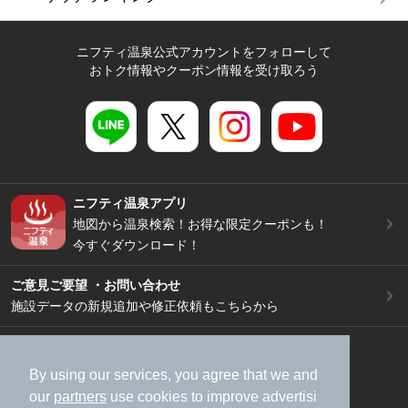
ニフティ温泉公式アカウントをフォローして
おトク情報やクーポン情報を受け取ろう
ニフティ温泉アプリ
地図から温泉検索！お得な限定クーポンも！
今すぐダウンロード！
ご意見ご要望 ・お問い合わせ
施設データの新規追加や修正依頼もこちらから
スマートフォン
/
PC
加盟店募集（資料請求）
広告出稿のご案内
By using our services, you agree that we and
our
partners
use cookies to improve advertisi
利用規約
ライフスタイルMEMBERS+規約