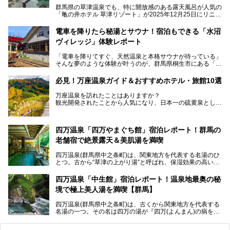
群馬県の草津温泉でも、特に開放感のある露天風呂が人気の
「亀の井ホテル 草津リゾート」が2025年12月25日にリニュ
ーアルオープンしました。
ロビーや客室が綺麗になって、上州グルメにこだわったビュ
電車を降りたら秘湯とサウナ！宿泊もできる「水沼
ッフェも人気！アクセスはシャトルバスで楽々、さらに草津
ヴィレッジ」体験レポート
温泉にある姉妹ホテルの「草津温泉 大東舘」「亀の井ホテ
ル 草津湯畑」の湯めぐりまで楽しめます。
「電車を降りてすぐ、天然温泉と本格サウナが待っている」
そんな夢のような体験が叶うのが、群馬県桐生市にある「駅
今回はそんな「亀の井ホテル 草津リゾート」を徹底レポー
の天然温泉&サウナの森 水沼ヴィレッジ」です。
ト！
日帰り温泉の「水沼の湯」と宿泊もできる「サウナの森」、
必見！万座温泉ガイド＆おすすめホテル・旅館10選
２つのエリアがあります。
───
提供元：アイコニア・ホスピタリティ株式会社【PR】
万座温泉を訪れたことはありますか？
今回は、その中でも特にユニークな駅直結の「水沼の湯」の
この記事は亀の井ホテル 草津リゾートのPR記事です。
観光開発されたことから人気になり、日本一の硫黄泉として
魅力に焦点を当て、温泉好き、サウナー、そして電車旅好き
も有名な温泉地です。
も必見の、心と体がリフレッシュする水沼ヴィレッジの体験
レポートをお届けします。
万座温泉が何県にあるのか、どんな温泉なのか、知らない方
四万温泉「四万やまぐち館」宿泊レポート！群馬の
も多いかもしれません。
老舗宿で絶景露天＆美肌湯を満喫
そこで筆者である私が実際に行ってみました！万座温泉の楽
しみ方や周辺の観光地を解説します。
四万温泉(群馬県中之条町)は、関東地方を代表する名湯のひ
また、日帰り入浴できる温泉から混浴可能な温泉まで、おす
とつ。古から“草津の上がり湯”と呼ばれ、保湿効果の高い美
すめの入浴施設もご紹介します！
肌湯として有名な存在です。
四万温泉「中生館」宿泊レポート！温泉地最奥の秘
「四万やまぐち館」は、この地を代表する旅館の一つ。日帰
境で極上美人湯を満喫【群馬】
り入浴も可能ですが、やはり宿泊してじっくり楽しむのがベ
スト。今回は筆者自ら宿泊し、人気の絶景露天風呂＆極上美
四万温泉(群馬県中之条町)は、古くから関東地方を代表する
肌湯をはじめ、館内の魅力をたっぷりとご紹介します！
名湯の一つ。その名は四万の湯が『四万(よんまん)の病を癒
す霊泉』であるとする伝説に由来し、現代においても多くの
観光客で賑わう人気温泉地です。