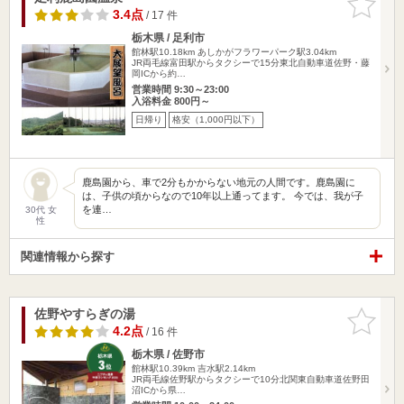
りに追加
3.4点
/ 17 件
栃木県 / 足利市
館林駅10.18km
あしかがフラワーパーク駅3.04km
JR両毛線富田駅からタクシーで15分東北自動車道佐野・藤
岡ICから約…
営業時間 9:30～23:00
入浴料金 800円～
日帰り
格安（1,000円以下）
鹿島園から、車で2分もかからない地元の人間です。鹿島園に
は、子供の頃からなので10年以上通ってます。 今では、我が子
を連…
30代 女
性
関連情報から探す
佐野やすらぎの湯
お気に入
りに追加
4.2点
/ 16 件
栃木県 / 佐野市
館林駅10.39km
吉水駅2.14km
JR両毛線佐野駅からタクシーで10分北関東自動車道佐野田
沼ICから県…