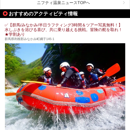
ニフティ温泉ニュースTOPへ
「中生館」は四万温泉最奥に位置し、秘境感漂う老舗宿。泉
質の良さ(特に美人湯効果)に定評があり、知る人ぞ知る穴場
おすすめのアクティビティ情報
的存在です。今回は筆者自ら宿泊し、自慢の温泉をはじめ食
事・客室・共有スペースなど、宿の全貌を徹底紹介します。
✅【群馬/みなかみ/半日ラフティング3時間＆ツアー写真無料！】
水しぶきを浴びる喜び、共に乗り越える挑戦。冒険の舵を取れ！
★学割あり
群馬県利根郡みなかみ町綱子145-1