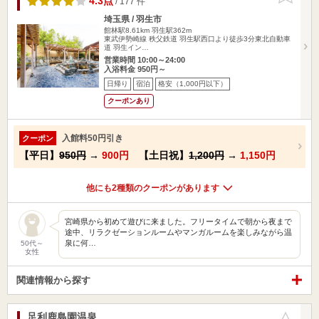
4.3点
/ 177 件
埼玉県 / 羽生市
館林駅8.61km
羽生駅362m
東武伊勢崎線 秩父鉄道 羽生駅西口より徒歩3分東北自動車
道 羽生イン…
営業時間 10:00～24:00
入浴料金 950円～
日帰り
宿泊
格安（1,000円以下）
クーポンあり
入館料50円引き
クーポン
【平日】
950円
→
900円
【土日祝】
1,200円
→
1,150円
他にも2種類のクーポンがあります
宮崎県から初めて遊びに来ました。フリータイムで朝から夜まで
途中、リラクゼーションルームやマンガルームを楽しみながら温
泉に何…
50代～
女性
関連情報から探す
足利鹿島園温泉
お気に入