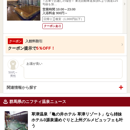
＜お車でお越しの場合＞ 東北自動車道加須ICより国道125
号線を加…
営業時間 10:00～23:00
入浴料金 900円～
日帰り
格安（1,000円以下）
クーポンあり
入館料割引
クーポン
クーポン提示で
5％OFF！
お湯が良い
50代～
男性
関連情報から探す
群馬県のニフティ温泉ニュース
草津温泉「亀の井ホテル 草津リゾート」なら姉妹
ホテル3源泉湯めぐりと上州グルメビュッフェも叶
う