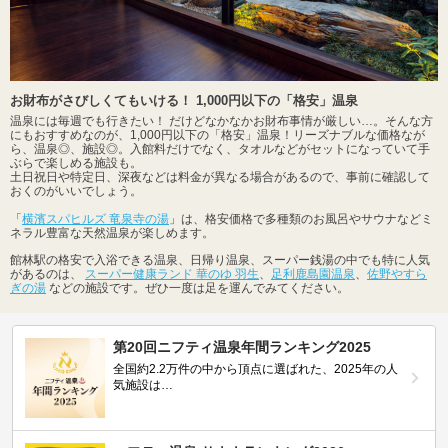
お財布がさびしくてもいける！ 1,000円以下の「格安」温泉
温泉には毎週でも行きたい！ だけどなかなかお財布事情が厳しい…。そんな方
にもおすすめなのが、1,000円以下の「格安」温泉！リーズナブルな価格なが
ら、温泉◎、施設◎。入館料だけでなく、タオルなどがセットになっていて手
ぶらで楽しめる施設も。
土日祝日や特定日、深夜などは料金が異なる場合があるので、事前に確認して
おくのがいいでしょう。
「
横濱スパヒルズ 竜泉寺の湯
」は、格安価格で多種類のお風呂やサウナなどミ
ネラル豊富な天然温泉が楽しめます。
館林駅の格安で入浴できる温泉、日帰り温泉、スーパー銭湯の中でも特に人気
があるのは、
スーパー健康ランド 華のゆ 羽生
、
足利鹿島園温泉
、
佐野やすら
ぎの湯
などの施設です。ぜひ一度は足を運んでみてください。
第20回ニフティ温泉年間ランキング2025
全国約2.2万件の中から頂点に選ばれた、2025年の人
気施設は…