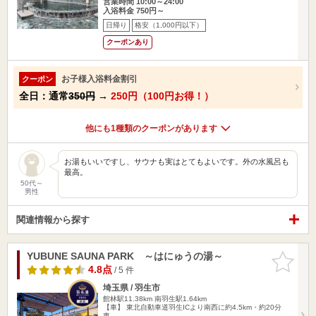
営業時間 10:00～24:00
入浴料金 750円～
日帰り
格安（1,000円以下）
クーポンあり
お子様入浴料金割引
クーポン
全日：通常
350円
→
250円（100円お得！）
他にも1種類のクーポンがあります
お湯もいいですし、サウナも実はとてもよいです。外の水風呂も
最高。
50代～
男性
関連情報から探す
YUBUNE SAUNA PARK ～はにゅうの湯～
お気に入
りに追加
4.8点
/ 5 件
埼玉県 / 羽生市
館林駅11.38km
南羽生駅1.64km
【車】 東北自動車道羽生ICより南西に約4.5km・約20分
東…