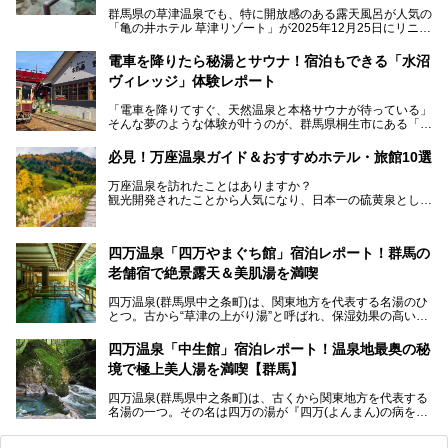
群馬県の草津温泉でも、特に開放感のある露天風呂が人気の
「亀の井ホテル 草津リゾート」が2025年12月25日にリニュ
ーアルオープンしました。
ロビーや客室が綺麗になって、上州グルメにこだわったビュ
電車を降りたら秘湯とサウナ！宿泊もできる「水沼
ッフェも人気！アクセスはシャトルバスで楽々、さらに草津
ヴィレッジ」体験レポート
温泉にある姉妹ホテルの「草津温泉 大東舘」「亀の井ホテ
ル 草津湯畑」の湯めぐりまで楽しめます。
「電車を降りてすぐ、天然温泉と本格サウナが待っている」
そんな夢のような体験が叶うのが、群馬県桐生市にある「駅
今回はそんな「亀の井ホテル 草津リゾート」を徹底レポー
の天然温泉&サウナの森 水沼ヴィレッジ」です。
ト！
日帰り温泉の「水沼の湯」と宿泊もできる「サウナの森」、
必見！万座温泉ガイド＆おすすめホテル・旅館10選
２つのエリアがあります。
───
提供元：アイコニア・ホスピタリティ株式会社【PR】
万座温泉を訪れたことはありますか？
今回は、その中でも特にユニークな駅直結の「水沼の湯」の
この記事は亀の井ホテル 草津リゾートのPR記事です。
観光開発されたことから人気になり、日本一の硫黄泉として
魅力に焦点を当て、温泉好き、サウナー、そして電車旅好き
も有名な温泉地です。
も必見の、心と体がリフレッシュする水沼ヴィレッジの体験
レポートをお届けします。
万座温泉が何県にあるのか、どんな温泉なのか、知らない方
四万温泉「四万やまぐち館」宿泊レポート！群馬の
も多いかもしれません。
老舗宿で絶景露天＆美肌湯を満喫
そこで筆者である私が実際に行ってみました！万座温泉の楽
しみ方や周辺の観光地を解説します。
四万温泉(群馬県中之条町)は、関東地方を代表する名湯のひ
また、日帰り入浴できる温泉から混浴可能な温泉まで、おす
とつ。古から“草津の上がり湯”と呼ばれ、保湿効果の高い美
すめの入浴施設もご紹介します！
肌湯として有名な存在です。
四万温泉「中生館」宿泊レポート！温泉地最奥の秘
「四万やまぐち館」は、この地を代表する旅館の一つ。日帰
境で極上美人湯を満喫【群馬】
り入浴も可能ですが、やはり宿泊してじっくり楽しむのがベ
スト。今回は筆者自ら宿泊し、人気の絶景露天風呂＆極上美
四万温泉(群馬県中之条町)は、古くから関東地方を代表する
肌湯をはじめ、館内の魅力をたっぷりとご紹介します！
名湯の一つ。その名は四万の湯が『四万(よんまん)の病を癒
す霊泉』であるとする伝説に由来し、現代においても多くの
観光客で賑わう人気温泉地です。