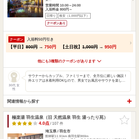
営業時間 10:00～24:00
入浴料金 800円～
日帰り
格安（1,000円以下）
クーポンあり
入浴料50円引き
クーポン
【平日】
800円
→
750円
【土日祝】
1,000円
→
950円
他にも3種類のクーポンがあります
サウナーからカップル、ファミリーまで、全方位に嬉しい施設！
外エリアは水着利用OKなので、男女でお風呂やサウナを楽し…
30代 女
性
関連情報から探す
極楽湯 羽生温泉（旧 天然温泉 羽生 湯ったり苑）
お気に入
りに追加
4.0点
/ 107 件
埼玉県 / 羽生市
館林駅11.91km
南羽生駅869m