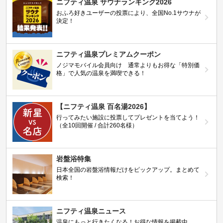
ニフティ温泉 サウナランキング2026
おふろ好きユーザーの投票により、全国No.1サウナが
決定！
ニフティ温泉プレミアムクーポン
ノジマモバイル会員向け 通常よりもお得な「特別価
格」で人気の温泉を満喫できる！
【ニフティ温泉 百名湯2026】
行ってみたい施設に投票してプレゼントを当てよう！
（全10回開催 / 合計260名様）
岩盤浴特集
日本全国の岩盤浴情報だけをピックアップ。まとめて
検索！
ニフティ温泉ニュース
温泉にもっと行きたくなる！お得な情報を掲載中