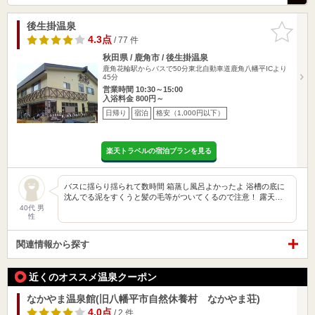
後生掛温泉
お気に入
りに追加
4.3点
/ 77 件
秋田県 / 鹿角市 / 後生掛温泉
鹿角花輪駅からバスで50分東北自動車道鹿角八幡平ICより
45分
営業時間 10:30～15:00
入浴料金 800円～
日帰り
宿泊
格安（1,000円以下）
楽天トラベルの宿泊プランを見る
バスに揺らり揺られて数時間 箱蒸し風呂よかったよ 浴槽の底に
沈んでる泥をすくうと髪の毛等がついてくるので注意！ 露天…
40代 男
性
関連情報から探す
近くのオススメ温泉クーポン
なかやま温泉館(旧八幡平市自然休養村 なかやま荘)
4.0点
/ 2 件