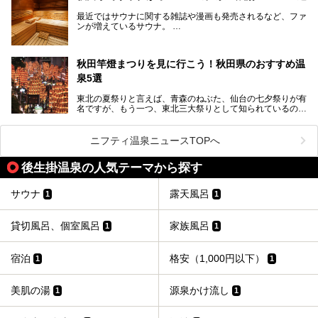
観光にも便利な「天然温泉 ホテルこまち」の魅力をたっぷ
役立つ、県内のおすすめスーパー銭湯＆立ち寄り湯情報をご
りお届けします。
紹介します。
最近ではサウナに関する雑誌や漫画も発売されるなど、ファ
ンが増えているサウナ。
しかしサウナは一口にサウナと言っても、ドライサウナ、ス
チームサウナ、塩サウナなどが存在し、施設によって様々な
秋田竿燈まつりを見に行こう！秋田県のおすすめ温
こだわりを持つ施設も増えています。
泉5選
今回はそんな今話題のサウナが楽しめる、秋田県内にあるオ
ススメ温泉・銭湯・スパを10件まとめてご紹介します。
東北の夏祭りと言えば、青森のねぶた、仙台の七夕祭りが有
名ですが、もう一つ、東北三大祭りとして知られているのが
秋田の竿燈祭りです。
毎年8月3日から6日に行われる「秋田竿燈まつり」は、たく
ニフティ温泉ニュースTOPへ
さんの提灯をぶらさげた大きな竿燈を「ドッコイショ」の掛
け声にあわせて秋田駅周辺を練り歩きます。
後生掛温泉の人気テーマから探す
竿燈の数は230本、１万個の提灯がまるで天の川のように連
なり、秋田の夜を照らします。
サウナ
露天風呂
1
1
竿燈まつりを見た後は、秋田の温泉で骨休め。秋田美人を生
み出す温泉がたくさんありますよ！
貸切風呂、個室風呂
家族風呂
1
1
秋田に出かけて、夏の暑さを祭りで吹き飛ばしましょう！
今回は秋田県のおすすめ温泉をご紹介します！
宿泊
格安（1,000円以下）
1
1
美肌の湯
源泉かけ流し
1
1