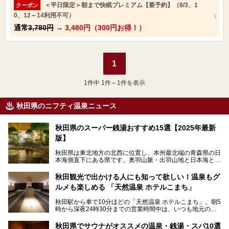
＜平日限定＞朝まで快眠プレミアム【要予約】（8/3、1
クーポン
0、12～14利用不可）
通常
3,780円
→
3,480円（300円お得！）
1
1
件中 1件～1件を表示
秋田県のニフティ温泉ニュース
秋田県のスーパー銭湯おすすめ15選【2025年最新
版】
秋田県は東北地方の北西に位置し、本州最北端の青森県の日
本海側直下にある県です。奥羽山脈・出羽山地と日本海とい
う、厳しくも雄大な自然に囲まれたエリアで、ユネスコの世
界自然遺産に登録された白神山地のほか、多くの国立公園・
秋田観光で出かける人にも知って欲しい！温泉もグ
国定公園を擁しています。
ルメも楽しめる 「天然温泉 ホテルこまち」
「あきたこまち」に代表される米の生産量は国内第3位。米
どころ・酒どころとして知られ、比内地鶏・きりたんぽ鍋・
秋田駅から車で10分ほどの「天然温泉 ホテルこまち」。朝5
ハタハタ・しょっつる（魚醤）といった独特の食材も豊富で
時から深夜24時30分までの営業時間中は、いつも地元の人
す。
で賑わっている人気の温泉施設です。宿泊も可能で、温泉や
夏の「秋田竿燈（かんとう）まつり」や男鹿市の「なまは
岩盤浴入り放題なのに1泊3,500円からと破格の安さ！
げ」など、全国的に有名な催しも多い秋田県。観光旅行にも
秋田県でサウナがオススメの温泉・銭湯・スパ10選