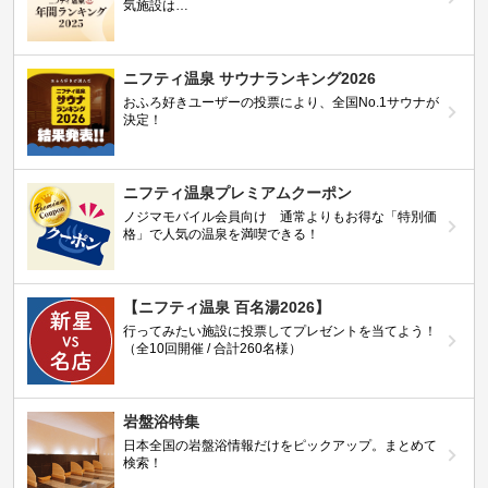
気施設は…
ニフティ温泉 サウナランキング2026
おふろ好きユーザーの投票により、全国No.1サウナが
決定！
ニフティ温泉プレミアムクーポン
ノジマモバイル会員向け 通常よりもお得な「特別価
格」で人気の温泉を満喫できる！
【ニフティ温泉 百名湯2026】
行ってみたい施設に投票してプレゼントを当てよう！
（全10回開催 / 合計260名様）
岩盤浴特集
日本全国の岩盤浴情報だけをピックアップ。まとめて
検索！