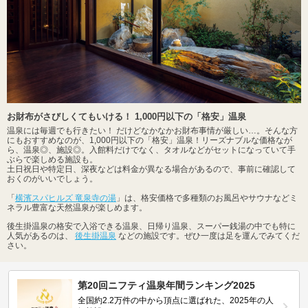
お財布がさびしくてもいける！ 1,000円以下の「格安」温泉
温泉には毎週でも行きたい！ だけどなかなかお財布事情が厳しい…。そんな方
にもおすすめなのが、1,000円以下の「格安」温泉！リーズナブルな価格なが
ら、温泉◎、施設◎。入館料だけでなく、タオルなどがセットになっていて手
ぶらで楽しめる施設も。
土日祝日や特定日、深夜などは料金が異なる場合があるので、事前に確認して
おくのがいいでしょう。
「
横濱スパヒルズ 竜泉寺の湯
」は、格安価格で多種類のお風呂やサウナなどミ
ネラル豊富な天然温泉が楽しめます。
後生掛温泉の格安で入浴できる温泉、日帰り温泉、スーパー銭湯の中でも特に
人気があるのは、
後生掛温泉
などの施設です。ぜひ一度は足を運んでみてくだ
さい。
第20回ニフティ温泉年間ランキング2025
全国約2.2万件の中から頂点に選ばれた、2025年の人