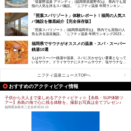
「筑紫野温泉 アマンディ」(福岡県筑紫野市)は、県内でも屈
いスーパー銭湯を一挙ご紹介します。
指の人気を誇るスパ施設。「ニフティ温泉 年間ランキング2
022」では、福岡県岩盤浴部門第１位を獲得。いつも多くの
入浴客で賑わっています。
「照葉スパリゾート」体験レポート！福岡の人気ス
パ施設を徹底紹介【完全保存版】
そこで今回は、ニフティ温泉ライターである筆者が現地訪
問。週替わりで男女入替制の温泉・サウナや岩盤浴・VIPル
「照葉スパリゾート」(福岡県福岡市)は、県内でも屈指の人
ーム・併設するレストランを体験し、それらの全貌を徹底紹
気を誇る温浴施設。「ニフティ温泉 年間ランキング2023」
介します！
では福岡県総合第３位を獲得し、平日・土日を問わず多くの
常連客で賑わっています。
福岡県でサウナがオススメの温泉・スパ・スーパー
銭湯10選
そこで今回は、ニフティ温泉ライターである筆者が現地体
験。超人気の岩盤房(岩盤浴)をはじめ、スパ＆サウナ・アミ
もはやスーパー銭湯や温泉、スパに欠かせない要素となって
ューズメント・宿泊施設・グルメ・その他施設まで、多彩な
いるサウナ。ドライサウナにスチームサウナ、塩サウナな
る全貌と魅力を徹底紹介します！
ど、いくつか異なるタイプが楽しめたり、水風呂や外気浴ス
ペース、ロウリュウなど、心ゆくまで楽しむためのサービス
が充実した施設も多くみられます。
ニフティ温泉ニュースTOPへ
今回はそんなサウナにこだわった、福岡県内のオススメ温
泉・銭湯・スパを10件紹介したいと思います！
おすすめのアクティビティ情報
子供から大人まで楽しめるアクティビティ☆【糸島・SUP体験ツ
アー】糸島の海で心に残る体験を。撮影お写真は全てプレゼン♪
福岡県糸島市二丈吉井3515-10