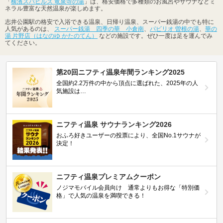
「
横濱スパヒルズ 竜泉寺の湯
」は、格安価格で多種類のお風呂やサウナなどミ
ネラル豊富な天然温泉が楽しめます。
志井公園駅の格安で入浴できる温泉、日帰り温泉、スーパー銭湯の中でも特に
人気があるのは、
スーパー銭湯 四季の華 小倉南
、
パビリオ 曽根の湯
、
華の
湯 片野店（はなのゆ かたのてん）
などの施設です。ぜひ一度は足を運んでみ
てください。
第20回ニフティ温泉年間ランキング2025
全国約2.2万件の中から頂点に選ばれた、2025年の人
気施設は…
ニフティ温泉 サウナランキング2026
おふろ好きユーザーの投票により、全国No.1サウナが
決定！
ニフティ温泉プレミアムクーポン
ノジマモバイル会員向け 通常よりもお得な「特別価
格」で人気の温泉を満喫できる！