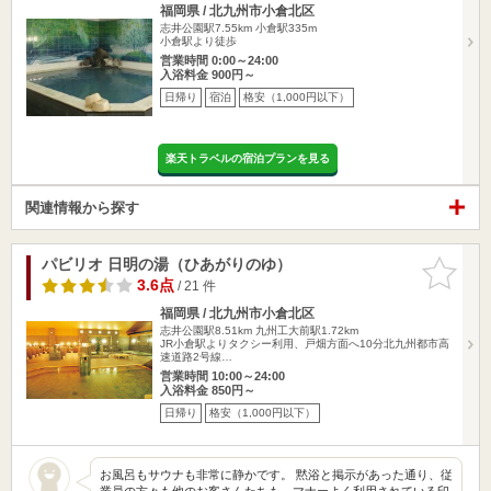
福岡県 / 北九州市小倉北区
志井公園駅7.55km
小倉駅335m
小倉駅より徒歩
営業時間 0:00～24:00
入浴料金 900円～
日帰り
宿泊
格安（1,000円以下）
楽天トラベルの宿泊プランを見る
関連情報から探す
パビリオ 日明の湯（ひあがりのゆ）
お気に入
りに追加
3.6点
/ 21 件
福岡県 / 北九州市小倉北区
志井公園駅8.51km
九州工大前駅1.72km
JR小倉駅よりタクシー利用、戸畑方面へ10分北九州都市高
速道路2号線…
営業時間 10:00～24:00
入浴料金 850円～
日帰り
格安（1,000円以下）
お風呂もサウナも非常に静かです。 黙浴と掲示があった通り、従
業員の方々も他のお客さんたちも、マナーよく利用されている印