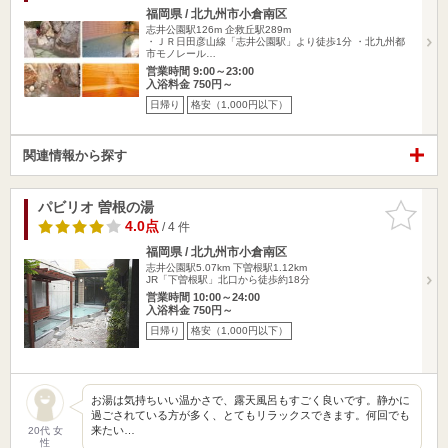
福岡県 / 北九州市小倉南区
志井公園駅126m
企救丘駅289m
・ＪＲ日田彦山線「志井公園駅」より徒歩1分 ・北九州都
市モノレール…
営業時間 9:00～23:00
入浴料金 750円～
日帰り
格安（1,000円以下）
関連情報から探す
パビリオ 曽根の湯
お気に入
りに追加
4.0点
/ 4 件
福岡県 / 北九州市小倉南区
志井公園駅5.07km
下曽根駅1.12km
JR「下曽根駅」北口から徒歩約18分
営業時間 10:00～24:00
入浴料金 750円～
日帰り
格安（1,000円以下）
お湯は気持ちいい温かさで、露天風呂もすごく良いです。静かに
過ごされている方が多く、とてもリラックスできます。何回でも
来たい…
20代 女
性