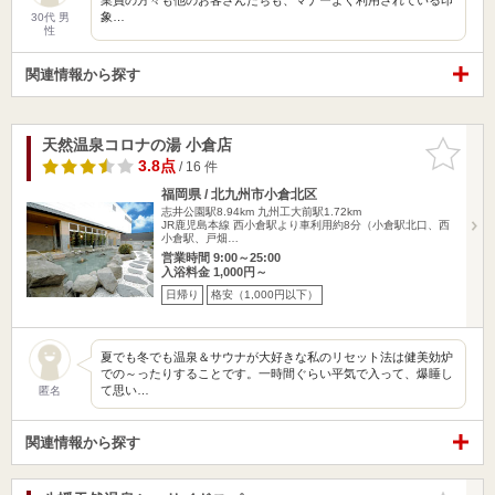
象…
30代 男
性
関連情報から探す
天然温泉コロナの湯 小倉店
お気に入
りに追加
3.8点
/ 16 件
福岡県 / 北九州市小倉北区
志井公園駅8.94km
九州工大前駅1.72km
JR鹿児島本線 西小倉駅より車利用約8分（小倉駅北口、西
小倉駅、戸畑…
営業時間 9:00～25:00
入浴料金 1,000円～
日帰り
格安（1,000円以下）
夏でも冬でも温泉＆サウナが大好きな私のリセット法は健美効炉
での～ったりすることです。一時間ぐらい平気で入って、爆睡し
て思い…
匿名
関連情報から探す