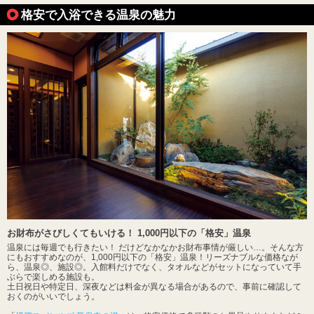
格安で入浴できる温泉の魅力
お財布がさびしくてもいける！ 1,000円以下の「格安」温泉
温泉には毎週でも行きたい！ だけどなかなかお財布事情が厳しい…。そんな方
にもおすすめなのが、1,000円以下の「格安」温泉！リーズナブルな価格なが
ら、温泉◎、施設◎。入館料だけでなく、タオルなどがセットになっていて手
ぶらで楽しめる施設も。
土日祝日や特定日、深夜などは料金が異なる場合があるので、事前に確認して
おくのがいいでしょう。