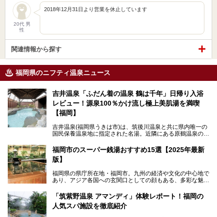
2018年12月31日より営業を休止しています
20代 男
性
関連情報から探す
福岡県のニフティ温泉ニュース
吉井温泉「ふだん着の温泉 鶴は千年」日帰り入浴
レビュー！源泉100％かけ流し極上美肌湯を満喫
【福岡】
吉井温泉(福岡県うきは市)は、筑後川温泉と共に県内唯一の
国民保養温泉地に指定された名湯。近隣にある原鶴温泉の観
光地風情と異なり、長閑な田園地帯に佇む小さな温泉地で
す。
福岡市のスーパー銭湯おすすめ15選【2025年最新
版】
「ふだん着の温泉 鶴は千年」は、吉井温泉にある日帰り入
浴施設。源泉100％かけ流しの極上美肌湯を楽しめ、近隣の
福岡県の県庁所在地・福岡市。九州の経済や文化の中心地で
住民や温泉ファンに愛され続けています。今回は筆者自ら日
あり、アジア各国への玄関口としての顔もある、多彩な魅力
帰り入浴し、自慢の温泉を中心に詳細レビューします！
をもつ大都市です。
「筑紫野温泉 アマンディ」体験レポート！福岡の
そんな福岡市は、スーパー銭湯も多種多彩。玄界灘を眺めら
人気スパ施設を徹底紹介
れるリゾート気分満点のスーパー銭湯から、繁華街近くのレ
トロな銭湯、泉質自慢の天然温泉まで、福岡市で行ってみた