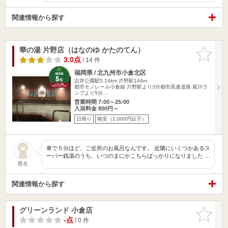
関連情報から探す
華の湯 片野店（はなのゆ かたのてん）
お気に入
りに追加
3.0点
/ 14 件
福岡県 / 北九州市小倉北区
志井公園駅5.14km
片野駅144m
都市モノレール小倉線 片野駅より3分都市高速道路 紫川ラ
ンプより5分…
営業時間 7:00～25:00
入浴料金 800円～
日帰り
格安（1,000円以下）
車で５分ほど、ご近所のお風呂なんです。 近隣にいくつかあるス
ーパー銭湯のうち、いつのまにかこちらばっかりになりました …
匿名
関連情報から探す
グリーンランド 小倉店
お気に入
りに追加
-点
/ 0 件