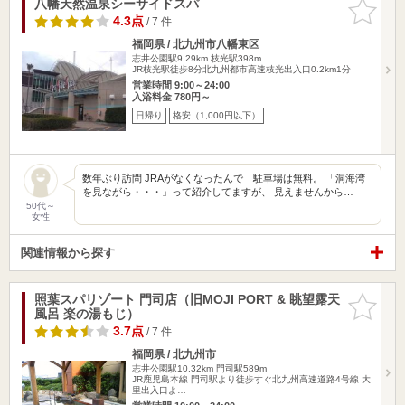
八幡天然温泉シーサイドスパ
お気に入
りに追加
4.3点
/ 7 件
福岡県 / 北九州市八幡東区
志井公園駅9.29km
枝光駅398m
JR枝光駅徒歩8分北九州都市高速枝光出入口0.2km1分
営業時間 9:00～24:00
入浴料金 780円～
日帰り
格安（1,000円以下）
数年ぶり訪問 JRAがなくなったんで 駐車場は無料。 「洞海湾
を見ながら・・・」って紹介してますが、 見えませんから…
50代～
女性
関連情報から探す
照葉スパリゾート 門司店（旧MOJI PORT & 眺望露天
お気に入
風呂 楽の湯もじ）
りに追加
3.7点
/ 7 件
福岡県 / 北九州市
志井公園駅10.32km
門司駅589m
JR鹿児島本線 門司駅より徒歩すぐ北九州高速道路4号線 大
里出入口よ…