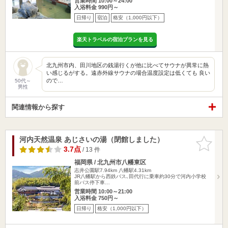
営業時間 10:00～24:00
入浴料金 990円～
日帰り
宿泊
格安（1,000円以下）
楽天トラベルの宿泊プランを見る
北九州市内、田川地区の銭湯行くが他に比べてサウナが異常に熱
い感じるがする。遠赤外線サウナの場合温度設定は低くても 良い
ので…
50代～
男性
関連情報から探す
河内天然温泉 あじさいの湯（閉館しました）
お気に入
りに追加
3.7点
/ 13 件
福岡県 / 北九州市八幡東区
志井公園駅7.94km
八幡駅4.31km
JR八幡駅から西鉄バス､田代行に乗車約30分で河内小学校
前バス停下車…
営業時間 10:00～21:00
入浴料金 750円～
日帰り
格安（1,000円以下）