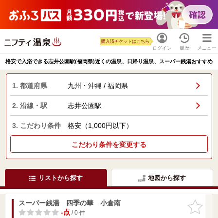
購入済チケットはこちら
ログイン
履歴
メニュー
格安で入浴できる志井公園駅(福岡県)近くの温泉、日帰り温泉、スーパー銭湯おすすめ
1. 都道府県
九州・沖縄 / 福岡県
2. 沿線・駅
志井公園駅
3. こだわり条件
格安（1,000円以下）
こだわり条件を変更する
リストから探す
地図から探す
スーパー銭湯 四季の華 小倉南
お気に入
りに追加
-点
/ 0 件