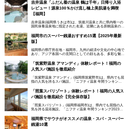
吉井温泉「ふだん着の温泉 鶴は千年」日帰り入浴
レビュー！源泉100％かけ流し極上美肌湯を満喫
【福岡】
吉井温泉(福岡県うきは市)は、筑後川温泉と共に県内唯一の
国民保養温泉地に指定された名湯。近隣にある原鶴温泉の観
光地風情と異なり、長閑な田園地帯に佇む小さな温泉地で
す。
福岡市のスーパー銭湯おすすめ15選【2025年最新
版】
「ふだん着の温泉 鶴は千年」は、吉井温泉にある日帰り入
浴施設。源泉100％かけ流しの極上美肌湯を楽しめ、近隣の
福岡県の県庁所在地・福岡市。九州の経済や文化の中心地で
住民や温泉ファンに愛され続けています。今回は筆者自ら日
あり、アジア各国への玄関口としての顔もある、多彩な魅力
帰り入浴し、自慢の温泉を中心に詳細レビューします！
をもつ大都市です。
「筑紫野温泉 アマンディ」体験レポート！福岡の
そんな福岡市は、スーパー銭湯も多種多彩。玄界灘を眺めら
人気スパ施設を徹底紹介
れるリゾート気分満点のスーパー銭湯から、繁華街近くのレ
トロな銭湯、泉質自慢の天然温泉まで、福岡市で行ってみた
「筑紫野温泉 アマンディ」(福岡県筑紫野市)は、県内でも屈
いスーパー銭湯を一挙ご紹介します。
指の人気を誇るスパ施設。「ニフティ温泉 年間ランキング2
022」では、福岡県岩盤浴部門第１位を獲得。いつも多くの
入浴客で賑わっています。
「照葉スパリゾート」体験レポート！福岡の人気ス
パ施設を徹底紹介【完全保存版】
そこで今回は、ニフティ温泉ライターである筆者が現地訪
問。週替わりで男女入替制の温泉・サウナや岩盤浴・VIPル
「照葉スパリゾート」(福岡県福岡市)は、県内でも屈指の人
ーム・併設するレストランを体験し、それらの全貌を徹底紹
気を誇る温浴施設。「ニフティ温泉 年間ランキング2023」
介します！
では福岡県総合第３位を獲得し、平日・土日を問わず多くの
常連客で賑わっています。
福岡県でサウナがオススメの温泉・スパ・スーパー
銭湯10選
そこで今回は、ニフティ温泉ライターである筆者が現地体