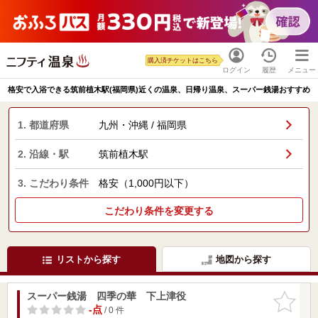
購入済チケットはこちら
ログイン
履歴
メニュー
格安で入浴できる筑前植木駅(福岡県)近くの温泉、日帰り温泉、スーパー銭湯おすすめ
1. 都道府県
九州・沖縄 / 福岡県
2. 沿線・駅
筑前植木駅
3. こだわり条件
格安（1,000円以下）
こだわり条件を変更する
リストから探す
地図から探す
スーパー銭湯 四季の華 下上津役
お気に入
りに追加
-点
/ 0 件