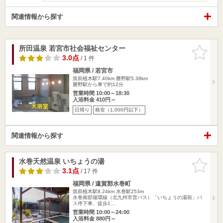
関連情報から探す
所田温泉 若宮市社会福祉センター
お気に入
りに追加
3.0点
/ 1 件
福岡県 / 若宮市
筑前植木駅7.40km
勝野駅5.38km
勝野駅から車で約12分
営業時間 10:00～18:30
入浴料金 410円～
日帰り
格安（1,000円以下）
関連情報から探す
水巻天然温泉 いちょうの湯
お気に入
りに追加
3.1点
/ 17 件
福岡県 / 遠賀郡水巻町
筑前植木駅8.24km
水巻駅253m
水巻南部循環線（北九州市営バス）「いちょうの湯前」バ
ス停下車、徒歩1…
営業時間 10:00～24:00
入浴料金 880円～