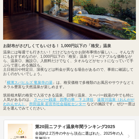
お財布がさびしくてもいける！ 1,000円以下の「格安」温泉
温泉には毎週でも行きたい！ だけどなかなかお財布事情が厳しい…。そんな方
にもおすすめなのが、1,000円以下の「格安」温泉！リーズナブルな価格なが
ら、温泉◎、施設◎。入館料だけでなく、タオルなどがセットになっていて手
ぶらで楽しめる施設も。
土日祝日や特定日、深夜などは料金が異なる場合があるので、事前に確認して
おくのがいいでしょう。
「
横濱スパヒルズ 竜泉寺の湯
」は、格安価格で多種類のお風呂やサウナなどミ
ネラル豊富な天然温泉が楽しめます。
筑前植木駅の格安で入浴できる温泉、日帰り温泉、スーパー銭湯の中でも特に
人気があるのは、
スーパー銭湯 四季の華 下上津役
、
遠賀川温泉（おんがが
わおんせん）
、
所田温泉 若宮市社会福祉センター
などの施設です。ぜひ一度は
足を運んでみてください。
第20回ニフティ温泉年間ランキング2025
全国約2.2万件の中から頂点に選ばれた、2025年の人
気施設は…