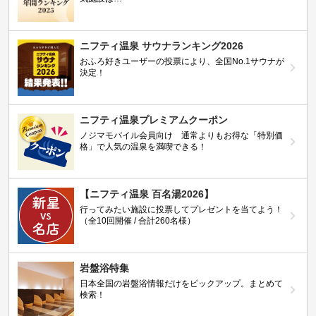
ニフティ温泉 サウナランキング2026
おふろ好きユーザーの投票により、全国No.1サウナが
決定！
ニフティ温泉プレミアムクーポン
ノジマモバイル会員向け 通常よりもお得な「特別価
格」で人気の温泉を満喫できる！
【ニフティ温泉 百名湯2026】
行ってみたい施設に投票してプレゼントを当てよう！
（全10回開催 / 合計260名様）
岩盤浴特集
日本全国の岩盤浴情報だけをピックアップ。まとめて
検索！