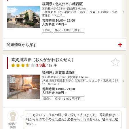
福岡県 / 北九州市八幡西区
筑前植木駅6.33km
西山駅1.01km
・折尾駅西口から西鉄バス 則松−三ケ森−下上津役・小嶺
車庫行「下上津…
営業時間 10:00～23:00
入浴料金 750円～
日帰り
格安（1,000円以下）
関連情報から探す
遠賀川温泉（おんががわおんせん）
お気に入
りに追加
3.9点
/ 12 件
福岡県 / 遠賀郡遠賀町
筑前植木駅6.75km
遠賀川駅1.63km
JR鹿児島本線遠賀川駅から遠賀町コミュニティ老良線で14
分、牟田入り…
営業時間 13:00～21:00
入浴料金 800円～
日帰り
格安（1,000円以下）
ここも渋いっ！仕事の通り道で探して入りました。営業開始は13
時からなのでその点は注意が必要かもしれませんね。駐車場は建
物の…
50代～
男性