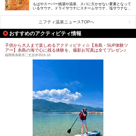
験。超人気の岩盤房(岩盤浴)をはじめ、スパ＆サウナ・アミ
もはやスーパー銭湯や温泉、スパに欠かせない要素となって
ューズメント・宿泊施設・グルメ・その他施設まで、多彩な
いるサウナ。ドライサウナにスチームサウナ、塩サウナな
る全貌と魅力を徹底紹介します！
ど、いくつか異なるタイプが楽しめたり、水風呂や外気浴ス
ペース、ロウリュウなど、心ゆくまで楽しむためのサービス
が充実した施設も多くみられます。
ニフティ温泉ニュースTOPへ
今回はそんなサウナにこだわった、福岡県内のオススメ温
泉・銭湯・スパを10件紹介したいと思います！
おすすめのアクティビティ情報
子供から大人まで楽しめるアクティビティ☆【糸島・SUP体験ツ
アー】糸島の海で心に残る体験を。撮影お写真は全てプレゼン♪
福岡県糸島市二丈吉井3515-10