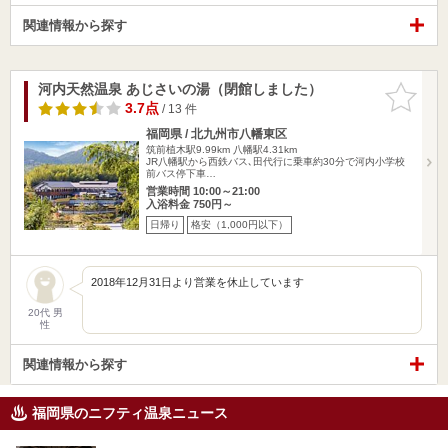
関連情報から探す
河内天然温泉 あじさいの湯（閉館しました）
お気に入
りに追加
3.7点
/ 13 件
福岡県 / 北九州市八幡東区
筑前植木駅9.99km
八幡駅4.31km
JR八幡駅から西鉄バス､田代行に乗車約30分で河内小学校
前バス停下車…
営業時間 10:00～21:00
入浴料金 750円～
日帰り
格安（1,000円以下）
2018年12月31日より営業を休止しています
20代 男
性
関連情報から探す
福岡県のニフティ温泉ニュース