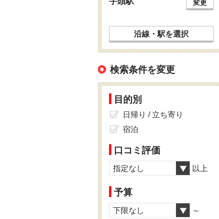
宇頭駅
変更
沿線・駅を選択
検索条件を変更
目的別
日帰り / 立ち寄り
宿泊
口コミ評価
指定なし
以上
予算
下限なし
～