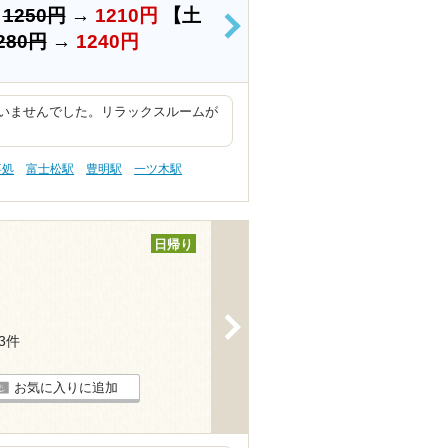
）
1250円
→
1210円
【土
>
280円
→
1240円
いませんでした。リラックスルームが
事処
富士松駅
豊明駅
一ツ木駅
日帰り
>
13件
お気に入りに追加