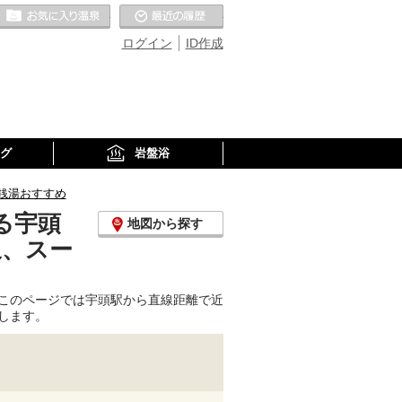
お気に入りの温泉
最近の履歴
ログイン
ID作成
グ
岩盤浴
銭湯おすすめ
る宇頭
地図から探す
泉、スー
このページでは宇頭駅から直線距離で近
します。