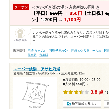
＜おかざき楽の湯＞入泉料100円引き
クーポン
【平日】
950円
→
850円
【土日祝】
1
ン】
1,200円
→
1,100円
ナノ水を使った沸かし湯のみとなり、温泉入浴剤すら
風呂との触れ込みですが、スーパー銭湯としては通常
～10代 男性
ー…
関連情報
岡崎 カップル
岡崎 子連れOK
岡崎 ひとり旅・一人旅
岡
美合駅
六名駅
スーパー銭湯 アサヒ乃湯
愛知県 / 知立市 /
宇頭駅7.84km
/
三河知立駅712m
■営業時間 10:00～25:00
■入浴料 550円～
3.8 点
/ 
施設情報を見る