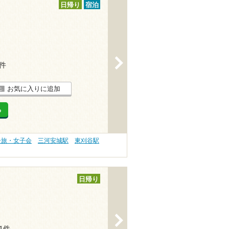
日帰り
宿泊
>
1件
お気に入りに追加
る
子旅・女子会
三河安城駅
東刈谷駅
日帰り
>
11件