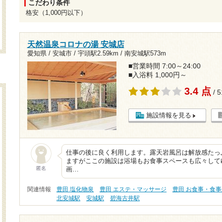
こだわり条件
格安（1,000円以下）
天然温泉コロナの湯 安城店
愛知県 / 安城市 /
宇頭駅2.59km
/
南安城駅573m
■営業時間 7:00～24:00
■入浴料 1,000円～
3.4 点
/ 
施設情報を見る
仕事の後に良く利用します。露天岩風呂は解放感たっ
ますがここの施設は浴場もお食事スペースも広々して
匿名
画…
関連情報
豊田 塩化物泉
豊田 エステ・マッサージ
豊田 お食事・食事
北安城駅
安城駅
碧海古井駅