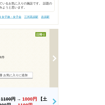
ているお気に入りの施設です。 話題の
みようと思います。
崎 女子旅・女子会
三河高浜駅
吉浜駅
日帰り
>
24件
お気に入りに追加
）
1100円
→
1000円
【土
>