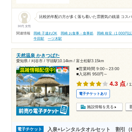
比較的年配の方が多く落ち着いた雰囲気の銭湯 コス
30代 女性
関連情報
岡崎 子連れOK
岡崎 お食事・食事処
岡崎 格安（1,000円
牛田駅
一ツ木駅
天然温泉 かきつばた
愛知県 / 刈谷市 /
宇頭駅10.14km
/
富士松駅3.15km
■営業時間 9:00～23:00
■入浴料 950円～
4.3 点
/ 
電子チケットあり
施設情報を見る
入泉+レンタルタオルセット 割引（8/
電子チケット