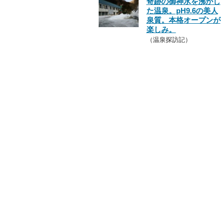
奇跡の御神水を沸かし
た温泉。pH9.6の美人
泉質。本格オープンが
楽しみ。
（温泉探訪記）