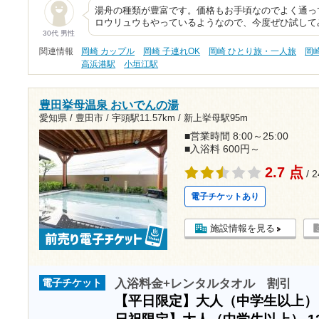
湯舟の種類が豊富です。価格もお手頃なのでよく通っ
ロウリュウもやっているようなので、今度ぜひ試して
30代 男性
関連情報
岡崎 カップル
岡崎 子連れOK
岡崎 ひとり旅・一人旅
岡
高浜港駅
小垣江駅
豊田挙母温泉 おいでんの湯
愛知県 / 豊田市 /
宇頭駅11.57km
/
新上挙母駅95m
■営業時間 8:00～25:00
■入浴料 600円～
2.7 点
/ 
電子チケットあり
施設情報を見る
入浴料金+レンタルタオル 割引
電子チケット
【平日限定】大人（中学生以上