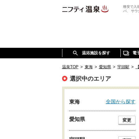
格安で入
パ、 サ
温浴施設を探す
電
温泉TOP
>
東海
>
愛知県
>
宇頭駅
>
選択中のエリア
全国から探す
東海
愛知県
変更