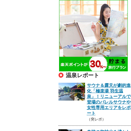
温泉レポート
サウナ＆露天が劇的進
化「極楽湯 羽生温
泉」！リニューアルで
登場のバレルサウナや
女性専用エリアをレポ
ート
（突レポ）