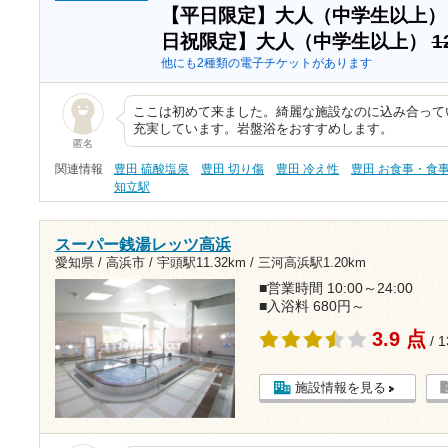
【平日限定】大人（中学生以上
日祝限定】大人（中学生以上）
1
他にも2種類の電子チケットがあります
ここは初めて来ました。綺麗な施設なのに込み合って
充実しています。岩盤浴をおすすめします。
匿名
関連情報
豊田 硫酸塩泉
豊田 切り傷
豊田 冷え性
豊田 お食事・食
知立駅
スーパー銭湯レッツ高浜
愛知県 / 高浜市 /
宇頭駅11.32km
/
三河高浜駅1.20km
■営業時間 10:00～24:00
■入浴料 680円～
3.9 点
/ 
施設情報を見る