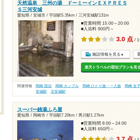
天然温泉 三州の湯 ドーミーインＥＸＰＲＥＳ
Ｓ三河安城
愛知県 / 安城市 /
宇頭駅5.35km
/
三河安城駅131m
■営業時間 15:00～20:00
■入浴料 900円～
3.0 点
/ 
施設情報を見る
楽天トラベルの宿泊プランを見
関連情報
岡崎 宿泊
岡崎 カップル
岡崎 ひとり旅・一人旅
岡崎 女
安城駅
北安城駅
スーパー銭湯ふろ屋
愛知県 / 岡崎市 /
宇頭駅7.20km
/
男川駅1.27km
■営業時間 8:00～24:00
■入浴料 650円～
3.7 点
/ 