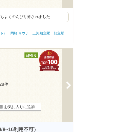
パもよくのんびり癒されました
以下）
岡崎 サウナ
三河知立駅
知立駅
日帰り
>
128件
お気に入りに追加
8~16利用不可）