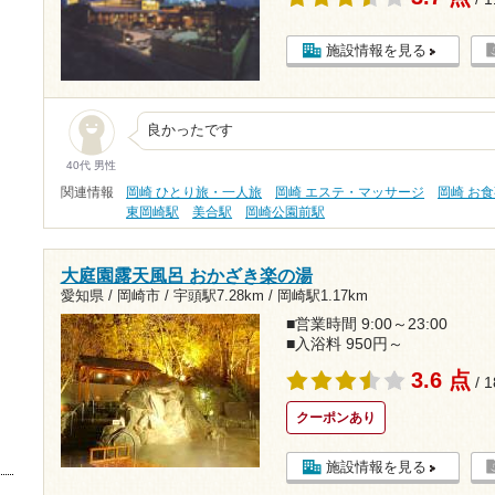
施設情報を見る
良かったです
40代 男性
関連情報
岡崎 ひとり旅・一人旅
岡崎 エステ・マッサージ
岡崎 お
東岡崎駅
美合駅
岡崎公園前駅
大庭園露天風呂 おかざき楽の湯
愛知県 / 岡崎市 /
宇頭駅7.28km
/
岡崎駅1.17km
■営業時間 9:00～23:00
■入浴料 950円～
3.6 点
/ 
クーポンあり
施設情報を見る