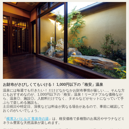
お財布がさびしくてもいける！ 1,000円以下の「格安」温泉
温泉には毎週でも行きたい！ だけどなかなかお財布事情が厳しい…。そんな方
にもおすすめなのが、1,000円以下の「格安」温泉！リーズナブルな価格なが
ら、温泉◎、施設◎。入館料だけでなく、タオルなどがセットになっていて手
ぶらで楽しめる施設も。
土日祝日や特定日、深夜などは料金が異なる場合があるので、事前に確認して
おくのがいいでしょう。
「
横濱スパヒルズ 竜泉寺の湯
」は、格安価格で多種類のお風呂やサウナなどミ
ネラル豊富な天然温泉が楽しめます。