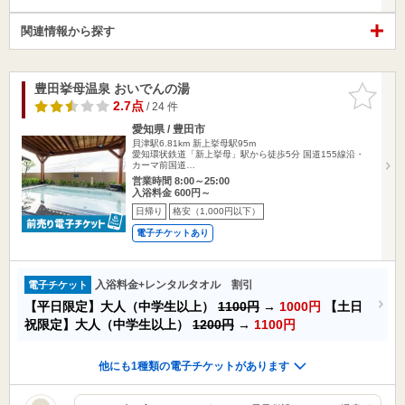
関連情報から探す
豊田挙母温泉 おいでんの湯
お気に入
りに追加
2.7点
/ 24 件
愛知県 / 豊田市
貝津駅6.81km
新上挙母駅95m
愛知環状鉄道「新上挙母」駅から徒歩5分 国道155線沿・
カーマ前国道…
営業時間 8:00～25:00
入浴料金 600円～
日帰り
格安（1,000円以下）
電子チケットあり
入浴料金+レンタルタオル 割引
電子チケット
【平日限定】大人（中学生以上）
1100円
→
1000円
【土日
祝限定】大人（中学生以上）
1200円
→
1100円
他にも1種類の電子チケットがあります