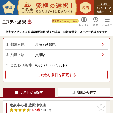
購入済チケットはこちら
ログイン
履歴
メニュー
格安で入浴できる貝津駅(愛知県)近くの温泉、日帰り温泉、スーパー銭湯おすすめ
1. 都道府県
東海 / 愛知県
2. 沿線・駅
貝津駅
3. こだわり条件
格安（1,000円以下）
こだわり条件を変更する
リストから探す
地図から探す
竜泉寺の湯 豊田浄水店
お気に入
りに追加
4.5点
/ 139 件