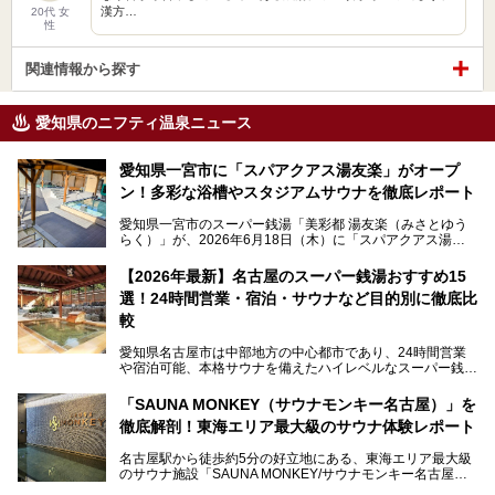
漢方…
20代 女
性
関連情報から探す
愛知県のニフティ温泉ニュース
愛知県一宮市に「スパアクアス湯友楽」がオープ
ン！多彩な浴槽やスタジアムサウナを徹底レポート
愛知県一宮市のスーパー銭湯「美彩都 湯友楽（みさとゆう
らく）」が、2026年6月18日（木）に「スパアクアス湯友
楽」としてリニューアルオープン！
【2026年最新】名古屋のスーパー銭湯おすすめ15
この地で30年にわたり愛され続けてきた施設だからこそ、
選！24時間営業・宿泊・サウナなど目的別に徹底比
地元住民をはじめオープンを待ちわびている人も多いのでは
ないでしょうか。
較
老朽化した設備の補修を機に、2年前からじっくり構想を練
ってきたというだけあって、館内の充実度は想像以上。
愛知県名古屋市は中部地方の中心都市であり、24時間営業
以前の4倍に拡張したという露天エリアや10の浴槽、40人収
や宿泊可能、本格サウナを備えたハイレベルなスーパー銭湯
容の巨大なスタジアムサウナに、岩盤浴やリラクゼーション
が密集する激戦区です。
までまるごと楽しめる施設に生まれ変わりました。
「SAUNA MONKEY（サウナモンキー名古屋）」を
そのため、「日々の仕事の疲れを心身ともにリセットした
今回は、全面リニューアルして新しくなった「スパアクアス
徹底解剖！東海エリア最大級のサウナ体験レポート
い」「休日に時間を忘れて1日中ダラダラ過ごしたい」「コ
湯友楽」に一足早くお邪魔して取材してきました！
スパ良く非日常の極上体験を味わいたい」人向けの施設が多
名古屋駅から徒歩約5分の好立地にある、東海エリア最大級
くある点が魅力です！
のサウナ施設「SAUNA MONKEY/サウナモンキー名古屋」
をご存じですか？
今回は、名古屋市でおすすめのスーパー銭湯を紹介します。