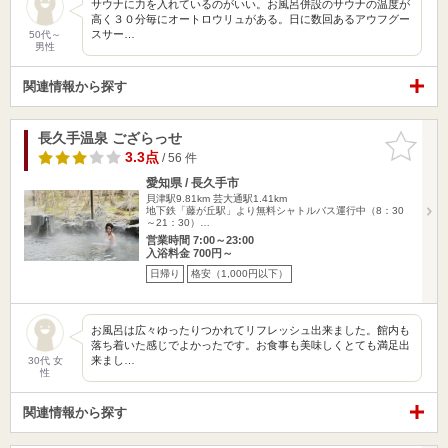
サウナに力を入れているのがいい。お風呂併設のサウナの温度が
高く３０分毎にオートロウリュがある。日に数回あるアウフグー
スサー…
50代～
男性
関連情報から探す
長久手温泉 ござらっせ
お気に入
りに追加
3.3点
/ 56 件
愛知県 / 長久手市
貝津駅9.81km
芸大通駅1.41km
地下鉄「藤が丘駅」より無料シャトルバス運行中（8：30
～21：30）…
営業時間 7:00～23:00
入浴料金 700円～
日帰り
格安（1,000円以下）
お風呂は広々ゆったりつかれてリフレッシュ出来ました。館内も
落ち着いた感じでよかったです。お食事も美味しくとても満足出
来まし…
30代 女
性
関連情報から探す