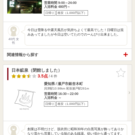
営業時間 9:00～24:00
入浴料金 480円～
日帰り
格安（1,000円以下）
今日は雪降る中露天風呂が気持ちよくて最高でした！日曜日は混
みあってましたが今日は空いてたのでのーんびり出来ました。
40代 女
性
関連情報から探す
日本鉱泉（閉館しました）
お気に入
りに追加
3.5点
/ 4 件
愛知県 / 瀬戸市銀杏木町
貝津駅10.98km
尾張瀬戸駅261m
営業時間 16:30～22:00
入浴料金 ～
日帰り
格安（1,000円以下）
創業は不明だけど、脱衣所に昭和30年の白黒写真が飾ってありか
なり昔から営業している味のある銭湯。幼い頃から通ってます。