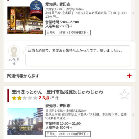
愛知県 / 豊田市
貝津駅1.60km
浄水駅166m
名鉄豊田線 浄水駅より徒歩1分東名高速道路 三好ICより約
13分 豊…
営業時間 5:00～27:00
入浴料金 750円～
日帰り
格安（1,000円以下）
設備も綺麗で、岩盤浴も気持ちよかったです。整いましたね。
40代 男
性
関連情報から探す
豊田ほっとかん 豊田市温浴施設じゅわじゅわ
お気に入
りに追加
2.3点
/ 5 件
愛知県 / 豊田市
貝津駅6.65km
土橋駅2.52km
名鉄三河線 豊田市駅より名鉄バス利用、本新町下車、徒歩
5分東名高速道…
営業時間 10:00～21:00
入浴料金 500円～
日帰り
格安（1,000円以下）