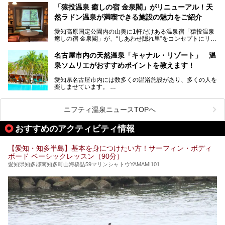
「名古屋駅周辺ってサウナが少ないよね」という声をよく耳
お好みの温泉施設を見つけて楽しんでくださいね。
「猿投温泉 癒しの宿 金泉閣」がリニューアル！天
にするだけあり、アクセスの良さにも胸が高鳴ります。
然ラドン温泉が満喫できる施設の魅力をご紹介
今回は普段は男性専用となっているパブリックサウナが、女
性専用で公開される『レディースデー』が開催されたので、
愛知高原国定公園内の山奥に1軒だけある温泉宿「猿投温泉
さっそく取材してきました！
癒しの宿 金泉閣」が、“しあわせ隠れ里”をコンセプトにリニ
ューアルオープンします。
名古屋市内の天然温泉「キャナル・リゾート」 温
天然ラドン温泉が堪能できるお風呂や、新設・改装された客
泉ソムリエがおすすめポイントを教えます！
室、地元の食材と温泉水で作られたお料理……。
新しくなった「猿投温泉 癒しの宿 金泉閣」の魅力を丸ごと
愛知県名古屋市内には数多くの温浴施設があり、多くの人を
ご紹介します。
楽しませています。
その中でも今回は「キャナル・リゾート」について、温泉ソ
ムリエの目線で紹介していきます！
ニフティ温泉ニュースTOPへ
名古屋市内にはスーパー銭湯や日帰り温泉が多く、「どこに
行こうかな？」と悩んでしまう方も多いと思います。
おすすめのアクティビティ情報
ぜひこの記事を参考にして「キャナル・リゾート」に出かけ
てみるのはいかがでしょうか？
【愛知・知多半島】基本を身につけたい方！サーフィン・ボディ
ボード ベーシックレッスン（90分）
愛知県知多郡南知多町山海橋詰59マリンシャトウYAMAMI101