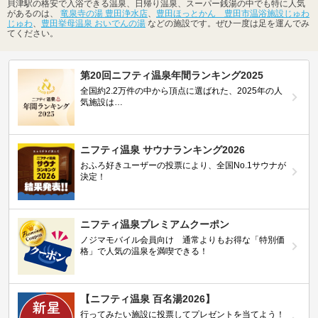
貝津駅の格安で入浴できる温泉、日帰り温泉、スーパー銭湯の中でも特に人気
があるのは、
竜泉寺の湯 豊田浄水店
、
豊田ほっとかん 豊田市温浴施設じゅわ
じゅわ
、
豊田挙母温泉 おいでんの湯
などの施設です。ぜひ一度は足を運んでみ
てください。
第20回ニフティ温泉年間ランキング2025
全国約2.2万件の中から頂点に選ばれた、2025年の人
気施設は…
ニフティ温泉 サウナランキング2026
おふろ好きユーザーの投票により、全国No.1サウナが
決定！
ニフティ温泉プレミアムクーポン
ノジマモバイル会員向け 通常よりもお得な「特別価
格」で人気の温泉を満喫できる！
【ニフティ温泉 百名湯2026】
行ってみたい施設に投票してプレゼントを当てよう！