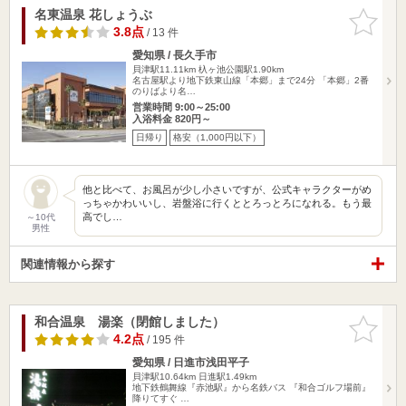
名東温泉 花しょうぶ
お気に入
りに追加
3.8点
/ 13 件
愛知県 / 長久手市
貝津駅11.11km
杁ヶ池公園駅1.90km
名古屋駅より地下鉄東山線「本郷」まで24分 「本郷」2番
のりばより名…
営業時間 9:00～25:00
入浴料金 820円～
日帰り
格安（1,000円以下）
他と比べて、お風呂が少し小さいですが、公式キャラクターがめ
っちゃかわいいし、岩盤浴に行くととろっとろになれる。もう最
高でし…
～10代
男性
関連情報から探す
和合温泉 湯楽（閉館しました）
お気に入
りに追加
4.2点
/ 195 件
愛知県 / 日進市浅田平子
貝津駅10.64km
日進駅1.49km
地下鉄鶴舞線『赤池駅』から名鉄バス 『和合ゴルフ場前』
降りてすぐ …