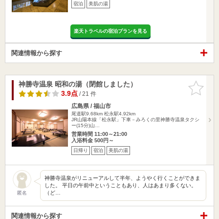
宿泊
美肌の湯
楽天トラベルの宿泊プランを見る
関連情報から探す
神勝寺温泉 昭和の湯（閉館しました）
お気に入
りに追加
3.9点
/ 21 件
広島県 / 福山市
尾道駅9.68km
松永駅4.92km
JR山陽本線「松永駅」下車－みろくの里神勝寺温泉タクシ
ー(15分)山…
営業時間 11:00～21:00
入浴料金 500円～
日帰り
宿泊
美肌の湯
神勝寺温泉がリニューアルして半年、ようやく行くことができま
した。 平日の午前中ということもあり、人はあまり多くない。
（ど…
匿名
関連情報から探す