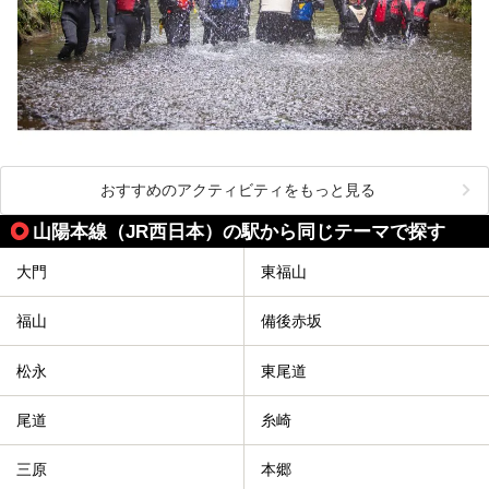
おすすめのアクティビティをもっと見る
山陽本線（JR西日本）の駅から同じテーマで探す
大門
東福山
福山
備後赤坂
松永
東尾道
尾道
糸崎
三原
本郷