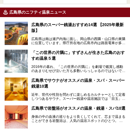
広島県のニフティ温泉ニュース
広島県のスーパー銭湯おすすめ14選 【2025年最新
版】
広島県は南は瀬戸内海に面し、岡山県の西隣・山口県の東隣
に位置しています。県庁所在地の広島市内は路面電車が多数
走る風景でも知られています。
厳島神社と原爆ドームの2つの世界文化遺産があり、年間を
「この世界の片隅に」すずさんが生きた広島のおす
通して多数の観光客が訪れます。工業都市として栄えた呉市
すめ温泉５選
や、坂の町・尾道市など、ゆっくり訪れたい町や観光スポッ
トがいっぱいの魅力的な県です。全国生産量1位のかきやレ
2016年の暮れ、「この世界の片隅に」を劇場で鑑賞し感動
モン、全国にファンが多い広島風お好み焼きなどのグルメも
のあまりむせび泣いた方も多数いらっしゃるのではないでし
充実。
ょうか。
温泉施設も多彩です。今回は、広島県でおすすめのスーパー
あの夏のヒロシマを生きた主人公すずさんの笑顔が、今もど
銭湯をご紹介します。
広島県でサウナがオススメの温泉・スパ・スーパー
こかに輝きつづけていることをふと思い浮かべます。
銭湯10選
そんな映画の舞台となった広島県呉市を中心に、広島のおす
すめ温泉施設をご紹介します！
近年、世代や性別を問わずに楽しめるカルチャーとして定着
しつつあるサウナ。スーパー銭湯や温浴施設では「目玉」と
して積極的にアピールしているお店も数多くあります。じん
わりと身体の内部を温めて発汗を促すサウナは、リフレッシ
広島県で岩盤浴がオススメの温泉・銭湯・スパ10選
ュ効果はもちろん、代謝が高まり健康や美容にも良い影響が
期待されます。今回はそんなサウナにこだわった、広島県内
身体の中の血液の巡りをより良くしてくれて、芯まで温まる
のオススメ温泉・銭湯・スパ10ヶ所を紹介させていただき
ことができる岩盤浴は、人気の温浴スポットのひとつ。
ます。
いつもよりも疲れた時や、心身共に癒されたい時にはおすす
めの場所です。