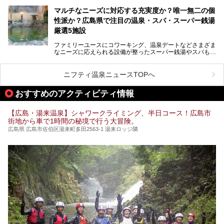
ここでは、温泉や銭湯と一緒に岩盤浴が楽しむことができ
マルチなニーズに対応する充実度か？唯一無二の個
る、広島県でオススメの温泉・銭湯・スパをご紹介していき
ます！
性派か？広島県で注目の温泉・スパ・スーパー銭湯
厳選5施設
ファミリーユースにコワーキング、温泉デートなどさまざま
なニーズに応えられる設備が整ったスーパー銭湯やスパも、
テーマに沿った世界観や息をのむようなオーシャンビューと
いった個性が魅力の温泉も、どちらも充実している広島県。
今回は、そんな広島県にある温浴施設のなかから、筆者が
ニフティ温泉ニュースTOPへ
「一度訪ねてみたい」と気になっている魅力的な施設を5件
ピックアップして紹介します。
おすすめのアクティビティ情報
※2021/07/30時点の情報です。
【広島・湯来温泉】シャワークライミング、半日コース！広島市
街地から車で1時間の秘境で行う大冒険。
広島県 広島市佐伯区湯来町多田2563-1 湯来ロッジ隣