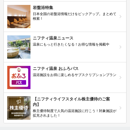
岩盤浴特集
日本全国の岩盤浴情報だけをピックアップ。まとめて
検索！
ニフティ温泉ニュース
温泉にもっと行きたくなる！お得な情報を掲載中
ニフティ温泉 おふろパス
温浴施設をお得に楽しめるサブスクリプションプラン
【ニフティライフスタイル株主優待のご案
内】
株主優待制度で人気の温浴施設に行こう！対象施設が
拡充されました！