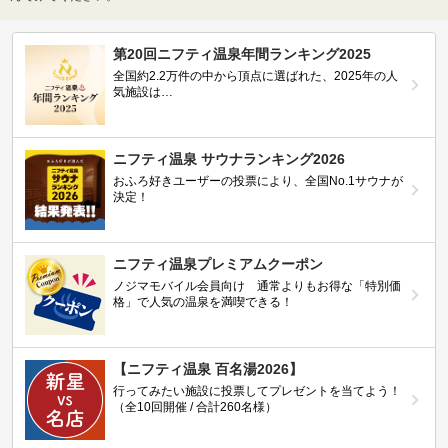
第20回ニフティ温泉年間ランキング2025
全国約2.2万件の中から頂点に選ばれた、2025年の人
気施設は…
ニフティ温泉 サウナランキング2026
おふろ好きユーザーの投票により、全国No.1サウナが
決定！
ニフティ温泉プレミアムクーポン
ノジマモバイル会員向け 通常よりもお得な「特別価
格」で人気の温泉を満喫できる！
【ニフティ温泉 百名湯2026】
行ってみたい施設に投票してプレゼントを当てよう！
（全10回開催 / 合計260名様）