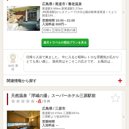
広島県 / 尾道市 / 養老温泉
尾道駅4.96km
新尾道駅2.27km
JR[尾道駅]からタクシーで15分山陽自動車道尾道ＩＣより
国道184…
営業時間 10:00～21:00
入浴料金 650円～
日帰り
宿泊
美肌の湯
楽天トラベルの宿泊プランを見る
日帰り入浴で来ました。 中に入ると昭和レトロな雰囲気が広がり
とても良い感じ。 脱衣所はそこそこの広さです。 お風呂は…
30代 男
性
関連情報から探す
天然温泉「浮城の湯」スーパーホテル三原駅前
お気に入
りに追加
-点
/ 0 件
広島県 / 三原市
尾道駅10.07km
三原駅297m
三原駅より徒歩約5分
営業時間
入浴料金 ～