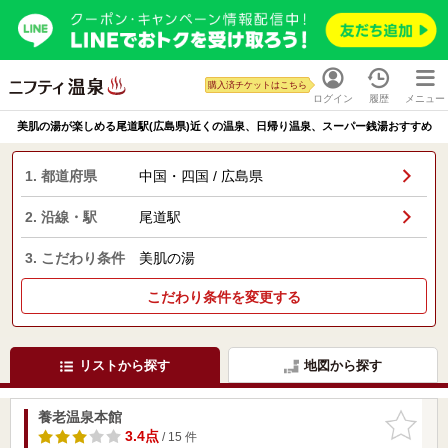
購入済チケットはこちら
ログイン
履歴
メニュー
美肌の湯が楽しめる尾道駅(広島県)近くの温泉、日帰り温泉、スーパー銭湯おすすめ
1. 都道府県
中国・四国 / 広島県
2. 沿線・駅
尾道駅
3. こだわり条件
美肌の湯
こだわり条件を変更する
リストから探す
地図から探す
養老温泉本館
お気に入
りに追加
3.4点
/ 15 件