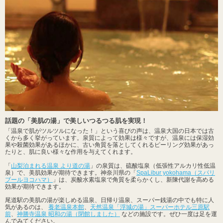
話題の「美肌の湯」で美しいつるつる肌を実現！
「温泉で肌がツルツルになった！」という喜びの声は、温泉大国の日本では古
くから多く挙がっています。泉質によって効果は様々ですが、温泉には保湿効
果や殺菌効果があるほかに、古い角質を落としてくれるピーリング効果があっ
たりと、肌に良い様々な作用を与えてくれます。
「
山梨泊まれる温泉 より道の湯
」の泉質は、硫酸塩泉（低張性アルカリ性低温
泉）で、美肌効果が期待できます。神奈川県の「
SpaLibur yokohama（スパリ
ブールヨコハマ）
」は、炭酸水素塩泉で角質を柔らかくし、新陳代謝を高める
効果が期待できます。
尾道駅の美肌の湯が楽しめる温泉、日帰り温泉、スーパー銭湯の中でも特に人
気があるのは、
養老温泉本館
、
天然温泉「浮城の湯」スーパーホテル三原駅
前
、
神勝寺温泉 昭和の湯（閉館しました）
などの施設です。ぜひ一度は足を運
んでみてください。