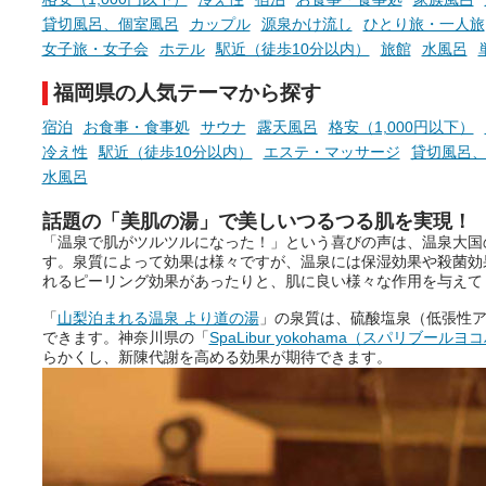
貸切風呂、個室風呂
カップル
源泉かけ流し
ひとり旅・一人旅
女子旅・女子会
ホテル
駅近（徒歩10分以内）
旅館
水風呂
福岡県の人気テーマから探す
宿泊
お食事・食事処
サウナ
露天風呂
格安（1,000円以下）
冷え性
駅近（徒歩10分以内）
エステ・マッサージ
貸切風呂
水風呂
話題の「美肌の湯」で美しいつるつる肌を実現！
「温泉で肌がツルツルになった！」という喜びの声は、温泉大国
す。泉質によって効果は様々ですが、温泉には保湿効果や殺菌効
れるピーリング効果があったりと、肌に良い様々な作用を与えて
「
山梨泊まれる温泉 より道の湯
」の泉質は、硫酸塩泉（低張性
できます。神奈川県の「
SpaLibur yokohama（スパリブールヨ
らかくし、新陳代謝を高める効果が期待できます。