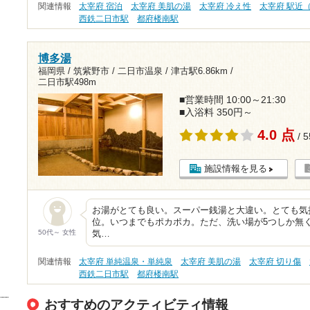
関連情報
太宰府 宿泊
太宰府 美肌の湯
太宰府 冷え性
太宰府 駅近
西鉄二日市駅
都府楼南駅
博多湯
福岡県 / 筑紫野市 / 二日市温泉 /
津古駅6.86km
/
二日市駅498m
■営業時間 10:00～21:30
■入浴料 350円～
4.0 点
/ 
施設情報を見る
お湯がとても良い。スーパー銭湯と大違い。とても気
位。いつまでもポカポカ。ただ、洗い場が5つしか無
50代～ 女性
気…
関連情報
太宰府 単純温泉・単純泉
太宰府 美肌の湯
太宰府 切り傷
西鉄二日市駅
都府楼南駅
おすすめのアクティビティ情報