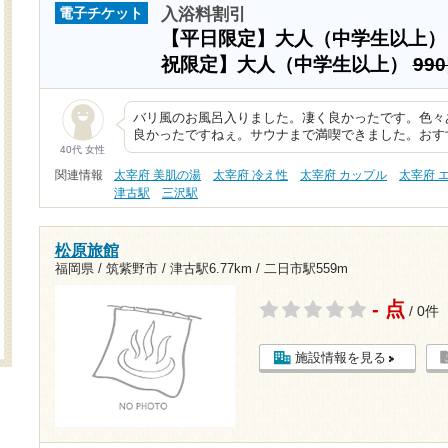
入浴料割引
電子チケット
【平日限定】大人（中学生以上
祝限定】大人（中学生以上）
99
バリ風のお風呂入りました。凄く良かったです。色々
良かったですねぇ。サウナまで満喫できました。おす
40代 女性
関連情報
太宰府 美肌の湯
太宰府 冷え性
太宰府 カップル
太宰府 
津古駅
三沢駅
松原旅館
福岡県 / 筑紫野市 /
津古駅6.77km
/
二日市駅559m
- 点
/ 0件
施設情報を見る