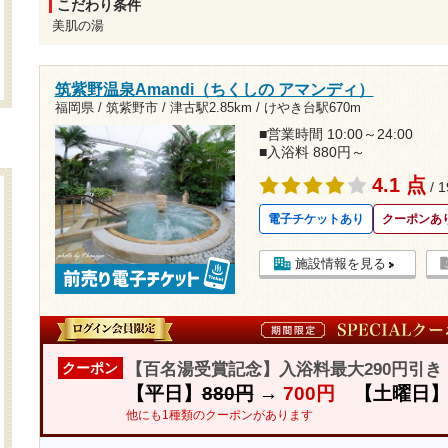
こだわり条件
美肌の湯
筑紫野温泉Amandi（ちくしの アマンディ）
福岡県 / 筑紫野市 /
津古駅2.85km
/
けやき台駅670m
■営業時間 10:00～24:00
■入浴料 880円～
4.1 点
/ 
電子チケットあり
クーポンあ
施設情報を見る
【百名湯受賞記念】入浴料最大290円引
クーポン
【平日】
880円
→
700円
【土曜日
他にも1種類のクーポンがあります