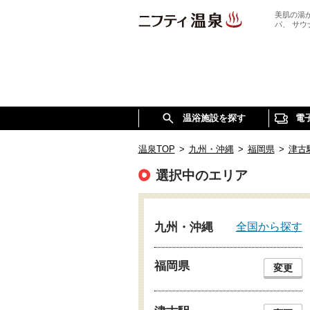
美肌の湯
パ、 サ
温浴施設を探す
電
温泉TOP
>
九州・沖縄
>
福岡県
>
津古
選択中のエリア
全国から探す
九州・沖縄
福岡県
変更