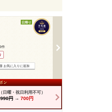
日帰り
>
19件
り
お気に入りに追加
き（日曜・祝日利用不可）
>
】
990円
→
700円