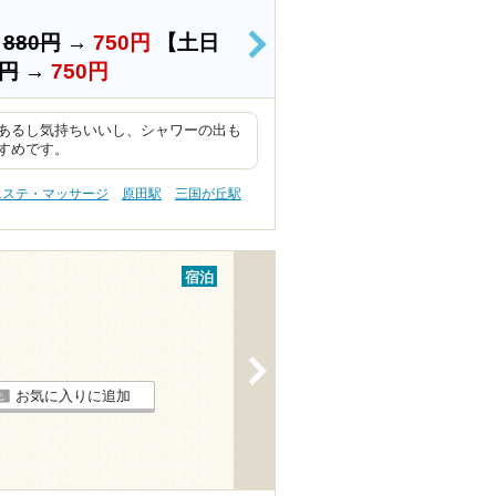
）
880円
→
750円
【土日
>
0円
→
750円
あるし気持ちいいし、シャワーの出も
すめです。
エステ・マッサージ
原田駅
三国が丘駅
宿泊
>
お気に入りに追加