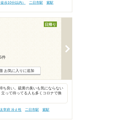
（徒歩10分以内）
二日市駅
紫駅
日帰り
>
55件
お気に入りに追加
持ち良い。硫黄の臭いも気にならない
く立って待ってる人も多くコロナで換
太宰府 冷え性
二日市駅
紫駅