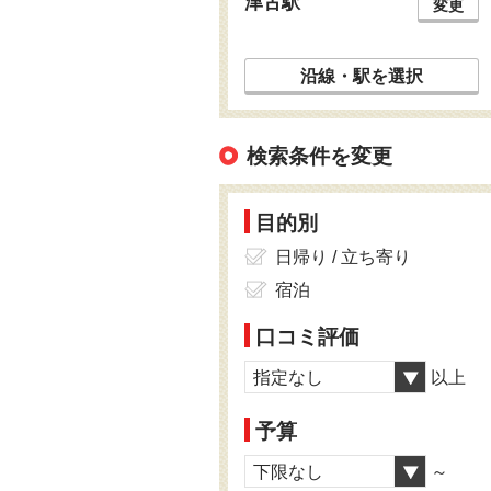
津古駅
変更
沿線・駅を選択
検索条件を変更
目的別
日帰り / 立ち寄り
宿泊
口コミ評価
指定なし
以上
予算
下限なし
～