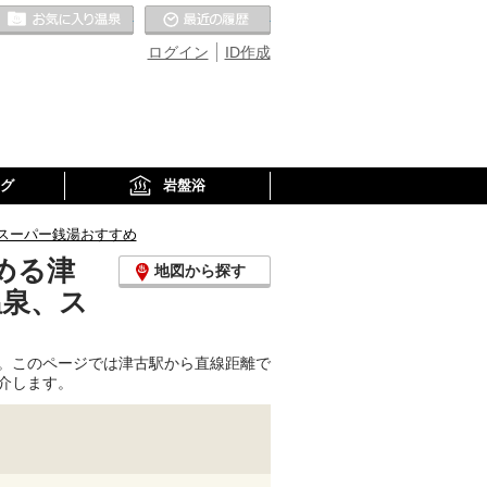
お気に入りの温泉
最近の履歴
ログイン
ID作成
グ
岩盤浴
スーパー銭湯おすすめ
める津
地図から探す
温泉、ス
。このページでは津古駅から直線距離で
介します。