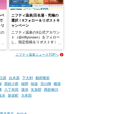
いベ
ニフティ温泉|百名湯・究極の
で
選択！Xフォロー＆リポストキ
キリ
ャンペーン
設の
ニフティ温泉のX公式アカウン
ト（@niftyonsen）をフォロー
し、指定投稿をリポストする
占い
と、抽選で各回26（ふろ）名
な
様（合計260名様）に選べるe-
ニフティ温泉ニュースTOPへ
ン
GIFT500円分をプレゼントい
たします。
楽し
ふろ
日原
白木原
下大利
都府楼前
保
西鉄小郡
端間
味坂
宮の陣
櫛原
溝
八丁牟田
蒲池
矢加部
西鉄柳川
銀水
新栄町
大牟田
露天風呂
サウナ