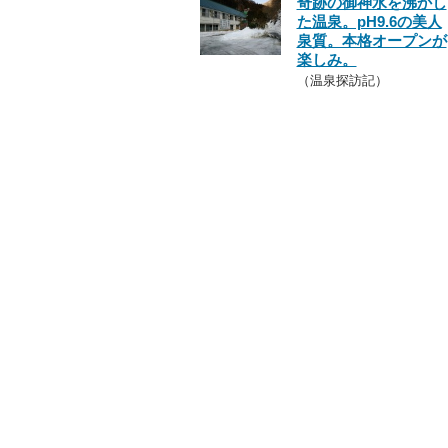
奇跡の御神水を沸かし
た温泉。pH9.6の美人
泉質。本格オープンが
楽しみ。
（温泉探訪記）