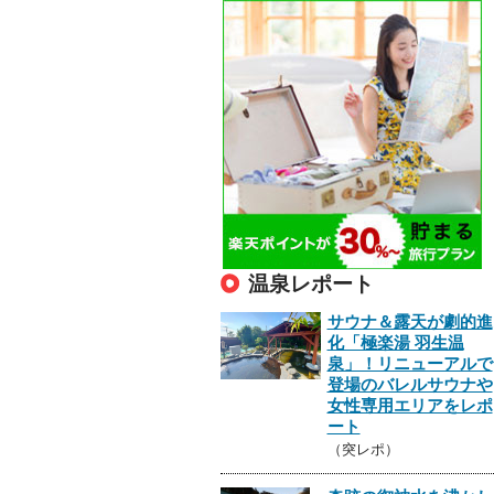
温泉レポート
サウナ＆露天が劇的進
化「極楽湯 羽生温
泉」！リニューアルで
登場のバレルサウナや
女性専用エリアをレポ
ート
（突レポ）