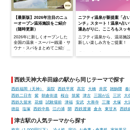
【最新版】2026年注目のニュ
ニフティ温泉が新提案「占
ーオープン温浴施設をご紹介
ンチ」スタート！温泉×占い
（随時更新）
湯あがりに、こころもスッ
2026年に新しくオープンした
ニフティ温泉から、温浴施
全国の温泉・スーパー銭湯・サ
新しい楽しみ方をご提案！
ウナ・スパをまとめてご紹介！
※随時更新しています
温泉で体を癒したあとに、
でこころもスッキリ──そん
天然温泉や露天風呂、注目のサ
新体験が楽しめる「占いベ
ウナなど、こだわりの魅力がつ
チ」を展開中♨
まったスポットが続々登場して
西鉄天神大牟田線の駅から同じテーマで探す
います。
手相やタロットなど気軽に
現地取材記事もあわせて紹介し
める占いで、“ととのう”お
西鉄福岡（天神）
薬院
西鉄平尾
高宮
大橋
井尻
雑餉隈
春
ていますので、気になる施設は
時間を、もっと特別に。
西鉄二日市
紫
朝倉街道
桜台
筑紫
津古
三国が丘
三沢
大
ぜひチェックして次のおでかけ
西鉄久留米
花畑
試験場前
津福
安武
大善寺
三潴
犬塚
大
先の参考にしてみてください
ね。
徳益
塩塚
西鉄中島
江の浦
開
西鉄渡瀬
倉永
東甘木
西鉄
津古駅の人気テーマから探す
格安（1,000円以下）
冷え性
宿泊
お食事・食事処
家族風呂